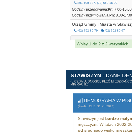
801 400 987, (22) 560 16 00
Godziny urzędowania:
Pn:
7.00-15.00
Godziny przyjmowania:
Pn:
8.00-17.0
Urząd Gminy i Miasta w Stawisz
(62) 752-80-79
(62) 752-80-97
Wpisy 1 do 2 z 2 wszystkich
STAWISZYN
- DANE DE
(LICZBA LUDNOŚCI, PŁEĆ MIESZKAŃC
MIGRACJE)
DEMOGRAFIA W PIG
(Źródło: GUS, 31.XII.2024)
Stawiszyn jest
bardzo mały
mężczyźni. W latach 2002-2
od
średniego wieku mieszka