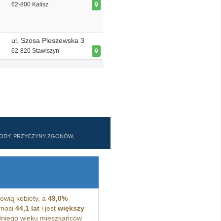
62-800 Kalisz
ul. Szosa Pleszewska 3
62-820 Stawiszyn
ZWODY, PRZYCZYNY ZGONÓW,
owią kobiety, a
49,0%
ynosi
44,1 lat
i jest
większy
niego wieku mieszkańców