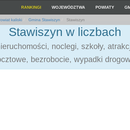
RANKINGI
WOJEWÓDZTWA
POWIATY
GM
owiat kaliski
Gmina Stawiszyn
Stawiszyn
Stawiszyn w liczbach
eruchomości, noclegi, szkoły, atrakc
cztowe, bezrobocie, wypadki drogo