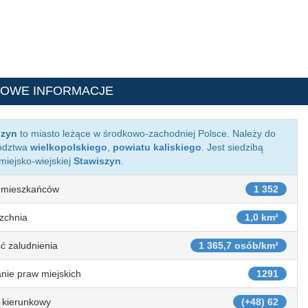
WOWE INFORMACJE
szyn
to miasto leżące w środkowo-zachodniej Polsce. Należy do
ództwa
wielkopolskiego
,
powiatu kaliskiego
. Jest siedzibą
miejsko-wiejskiej
Stawiszyn
.
 mieszkańców
1 352
zchnia
1,0 km²
ć zaludnienia
1 365,7 osób/km²
nie praw miejskich
1291
 kierunkowy
(+48) 62