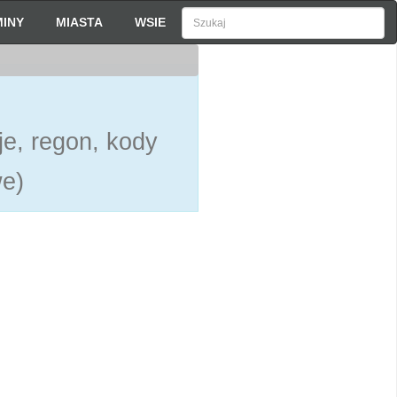
INY
MIASTA
WSIE
je, regon, kody
we)