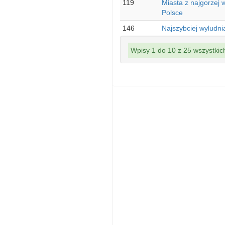
119
Miasta z najgorzej
Polsce
146
Najszybciej wyludni
Wpisy 1 do 10 z 25 wszystkic