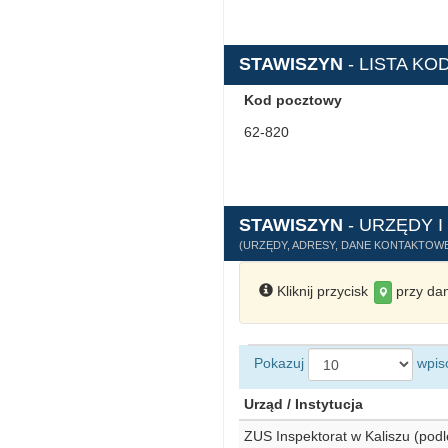
STAWISZYN
- LISTA K
Kod pocztowy
62-820
STAWISZYN
- URZĘDY I
(URZĘDY, ADRESY, DANE KONTAKTOWE
Kliknij przycisk
przy dan
Pokazuj
wpis
Urząd / Instytucja
ZUS Inspektorat w Kaliszu (pod