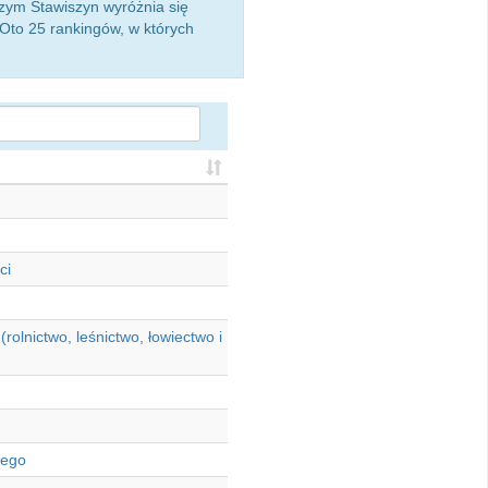
 czym Stawiszyn wyróżnia się
 Oto 25 rankingów, w których
ci
olnictwo, leśnictwo, łowiectwo i
wego