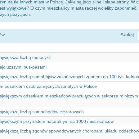
zyn na tle innych miast w Polsce. Jakie są jego silne i słabe strony. W
 jest wyjątkowe? O czym mieszkańcy miasta raczej woleliby zapomnieć.
szych pozycjach.
ów
Szukaj:
ajwiększą liczbą motocykli
najdłuższymi bus-pasami
największą liczbą samobójstw zakończonych zgonem na 100 tys. ludnoś
ym odsetkiem osób zamężnych/żonatych w Polsce
ajwiększym odsetkiem mieszkańców pracujących w sektorze rolniczym (r
największą liczbą samochodów ciężarowych
największym przyrostem naturalnym na 1000 mieszkańców
 największą liczbą zgonów spowodowanych chorobami układu oddecho