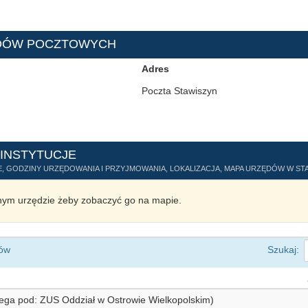
ODÓW POCZTOWYCH
Adres
Poczta Stawiszyn
 INSTYTUCJE
, GODZINY URZĘDOWANIA I PRZYJMOWANIA, LOKALIZACJA, MAPA URZĘDÓW W STA
ym urzędzie żeby zobaczyć go na mapie.
ów
Szukaj:
lega pod: ZUS Oddział w Ostrowie Wielkopolskim)