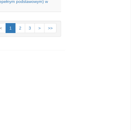
niepełnym podstawowym) w
<
1
2
3
>
>>