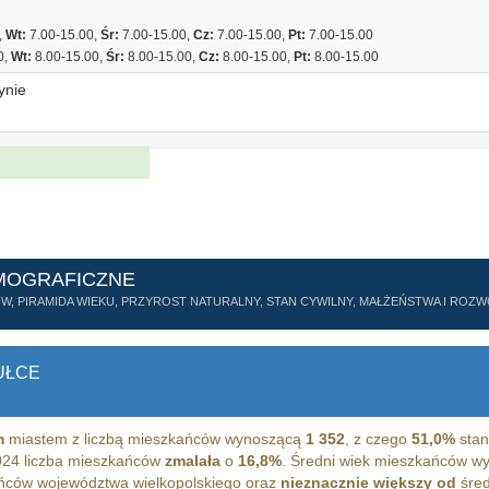
,
Wt:
7.00-15.00,
Śr:
7.00-15.00,
Cz:
7.00-15.00,
Pt:
7.00-15.00
0,
Wt:
8.00-15.00,
Śr:
8.00-15.00,
Cz:
8.00-15.00,
Pt:
8.00-15.00
ynie
MOGRAFICZNE
ÓW, PIRAMIDA WIEKU, PRZYROST NATURALNY, STAN CYWILNY, MAŁŻEŃSTWA I RO
UŁCE
m
miastem z liczbą mieszkańców wynoszącą
1 352
, z czego
51,0%
stan
024 liczba mieszkańców
zmalała
o
16,8%
. Średni wiek mieszkańców w
ńców województwa wielkopolskiego oraz
nieznacznie większy od
śred