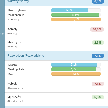
Wdowcy/Wdowy
6,4%
6,3%
Puszczykowo
8,3%
Wielkopolskie
8,5%
Cały kraj
Kobiety
10,0%
(Wdowy)
Mężczyźni
2,3%
(Wdowcy)
Rozwiedzeni/Rozwiedzione
7,1%
7,1%
Miasto
7,0%
Wielkopolskie
7,6%
Kraj
Kobiety
7,8%
(Rozwiedzione)
Mężczyźni
6,3%
(Rozwiedzeni)