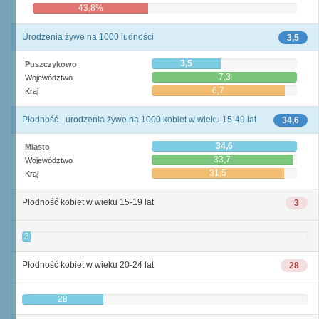
43,8%
56,3%
Urodzenia żywe na 1000 ludności
3,5
3,5
Puszczykowo
7,3
Województwo
6,7
Kraj
Płodność - urodzenia żywe na 1000 kobiet w wieku 15-49 lat
34,6
34,6
Miasto
33,7
Województwo
31,5
Kraj
Płodność kobiet w wieku 15-19 lat
3
3
Płodność kobiet w wieku 20-24 lat
28
28