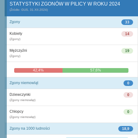
STATYSTYKI ZGONÓW W PILICY W ROKU 2024
(Źródło: GUS, 31.XII.2024)
Zgony
33
Kobiety
14
(Zgony)
Mężczyźni
19
(Zgony)
42,4%
57,6%
Zgony niemowląt
0
Dziewczynki
0
(Zgony niemowląt)
Chłopcy
0
(Zgony niemowląt)
Zgony na 1000 ludności
18,9