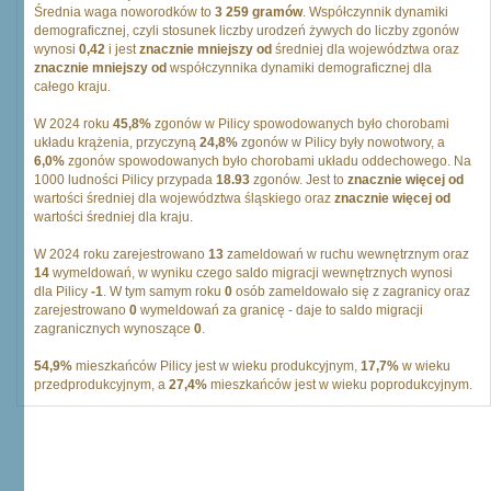
Średnia waga noworodków to
3 259 gramów
. Współczynnik dynamiki
demograficznej, czyli stosunek liczby urodzeń żywych do liczby zgonów
wynosi
0,42
i jest
znacznie mniejszy od
średniej dla województwa oraz
znacznie mniejszy od
współczynnika dynamiki demograficznej dla
całego kraju.
W 2024 roku
45,8%
zgonów w Pilicy spowodowanych było chorobami
układu krążenia, przyczyną
24,8%
zgonów w Pilicy były nowotwory, a
6,0%
zgonów spowodowanych było chorobami układu oddechowego. Na
1000 ludności Pilicy przypada
18.93
zgonów. Jest to
znacznie więcej od
wartości średniej dla województwa śląskiego oraz
znacznie więcej od
wartości średniej dla kraju.
W 2024 roku zarejestrowano
13
zameldowań w ruchu wewnętrznym oraz
14
wymeldowań, w wyniku czego saldo migracji wewnętrznych wynosi
dla Pilicy
-1
. W tym samym roku
0
osób zameldowało się z zagranicy oraz
zarejestrowano
0
wymeldowań za granicę - daje to saldo migracji
zagranicznych wynoszące
0
.
54,9%
mieszkańców Pilicy jest w wieku produkcyjnym,
17,7%
w wieku
przedprodukcyjnym, a
27,4%
mieszkańców jest w wieku poprodukcyjnym.