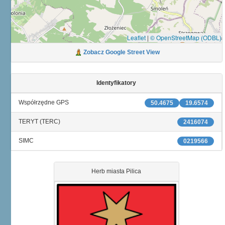
Leaflet
|
© OpenStreetMap (ODBL)
Zobacz Google Street View
Identyfikatory
Współrzędne GPS
50.4675
19.6574
TERYT (TERC)
2416074
SIMC
0219566
Herb miasta Pilica