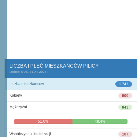
LICZBA I PŁEĆ MIESZKAŃCÓW PILICY
(Źródło: GUS, 31.XII.2024)
Liczba mieszkańców
1 743
Kobiety
900
Mężczyźni
843
51,6%
48,4%
Współczynnik feminizacji
107