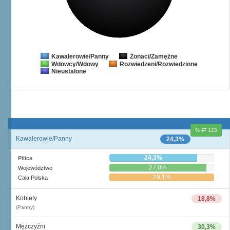
Żonaci/Zamężne
Kawalerowie/Panny
Wdowcy/Wdowy
Rozwiedzeni/Rozwiedzione
Nieustalone
%
123
Kawalerowie/Panny
24,3%
24,3%
Pilica
27,0%
Województwo
29,1%
Cała Polska
Kobiety
18,8%
(Panny)
Mężczyźni
30,3%