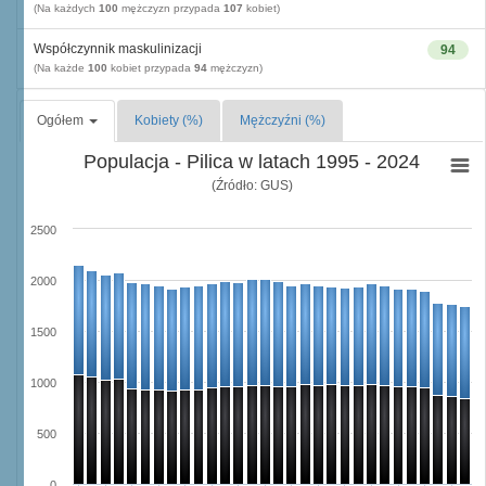
(Na każdych
100
mężczyzn przypada
107
kobiet)
Współczynnik maskulinizacji
94
(Na każde
100
kobiet przypada
94
mężczyzn)
Ogółem
Kobiety (%)
Mężczyźni (%)
Populacja - Pilica w latach 1995 - 2024
(Źródło: GUS)
2500
2000
1500
1000
500
0