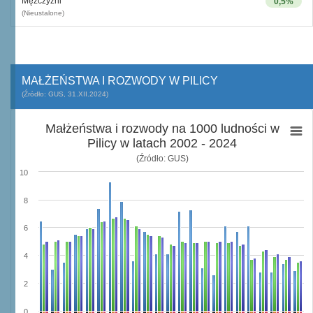
Mężczyźni
0,5%
(Nieustalone)
MAŁŻEŃSTWA I ROZWODY W PILICY
(Źródło: GUS, 31.XII.2024)
Małżeństwa i rozwody na 1000 ludności w
Pilicy w latach 2002 - 2024
(Źródło: GUS)
10
8
6
4
2
0