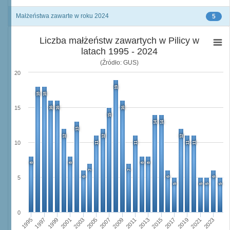
Małżeństwa zawarte w roku 2024
5
Liczba małżeństw zawartych w Pilicy w
latach 1995 - 2024
(Źródło: GUS)
20
19
18
18
15
16
16
16
15
14
14
13
12
12
12
10
11
11
11
11
8
8
8
8
7
7
5
6
6
6
5
5
5
5
0
1995
2001
2007
2013
2019
1997
2003
2009
2015
2021
1999
2005
2011
2017
2023