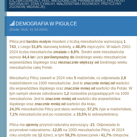
(LICZBA LUDNOŚCI, PŁEĆ MIESZKAŃCÓW, PIRAMIDA WIEKU, PRZYROST
NATURALNY, STAN CYWILNY, MAŁŻEŃSTWA I ROZWODY, PRZYCZYNY
ZGONÓW, MIGRACJE)
DEMOGRAFIA W PIGUŁCE
(Źródło: GUS, 31.XII.2024)
Pilica jest
bardzo małym
miastem z liczbą mieszkańców wynoszącą
1
743
, z czego
51,6%
stanowią kobiety, a
48,4%
mężczyźni. W latach 2002-
2024 liczba mieszkańców
zmalała
o
8,8%
. Średni wiek mieszkańców
wynosi
44,4 lat
i jest
porównywalny do
średniego wieku mieszkańców
województwa śląskiego oraz
nieznacznie większy od
średniego wieku
mieszkańców całej Polski.
Mieszkańcy Pilicy zawarli w 2024 roku
5
małżeństw, co odpowiada
2,9
małżeństwom na 1000 mieszkańców. Jest to
znacznie mniej od
wartości
dla województwa śląskiego oraz
znacznie mniej od
wartości dla Polski. W
tym samym okresie odnotowano
1,2
rozwodów przypadających na 1000
mieszkańców. Jest to
znacznie mniej od
wartości dla województwa
śląskiego oraz
znacznie mniej od
wartości dla kraju.
24,3%
mieszkańców Pilicy jest stanu wolnego,
57,2%
żyje w małżeństwie,
7,1%
mieszkańców jest po rozwodzie, a
10,5%
to wdowy/wdowcy.
Pilica ma
ujemny
przyrost naturalny wynoszący
-21
. Odpowiada to
przyrostowi naturalnemu
-12,05
na 1000 mieszkańców Pilicy. W 2024
roku urodziło się
12
dzieci, w tym
58,3%
dziewczynek i
41,7%
chłopców.