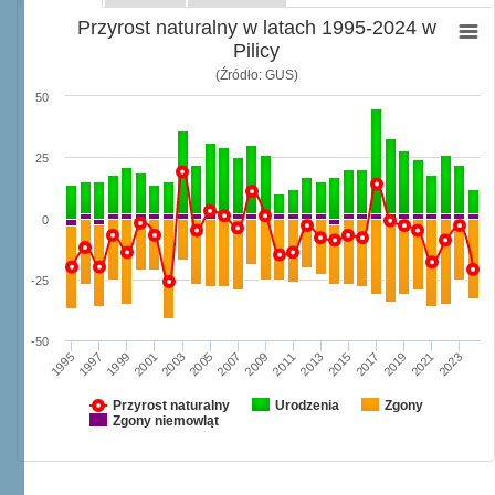
Przyrost naturalny w latach 1995-2024 w
Pilicy
(Źródło: GUS)
50
25
0
-25
-50
1995
2003
2011
2019
1997
2005
2013
2021
1999
2007
2015
2023
2001
2009
2017
Przyrost naturalny
Urodzenia
Zgony
Zgony niemowląt