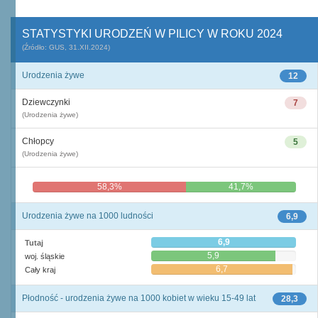
STATYSTYKI URODZEŃ W PILICY W ROKU 2024
(Źródło: GUS, 31.XII.2024)
Urodzenia żywe
12
Dziewczynki
7
(Urodzenia żywe)
Chłopcy
5
(Urodzenia żywe)
58,3%
41,7%
Urodzenia żywe na 1000 ludności
6,9
6,9
Tutaj
5,9
woj. śląskie
6,7
Cały kraj
Płodność - urodzenia żywe na 1000 kobiet w wieku 15-49 lat
28,3