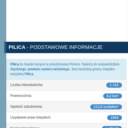
PILICA
- PODSTAWOWE INFORMACJE
Pilica
to miasto leżące w południowej Polsce. Należy do województwa
śląskiego
,
powiatu zawierciańskiego
. Jest siedzibą gminy miejsko-
wiejskiej
Pilica
.
Liczba mieszkańców
1 743
Powierzchnia
8,2 km²
Gęstość zaludnienia
212,0 osób/km²
Uzyskanie praw miejskich
1994