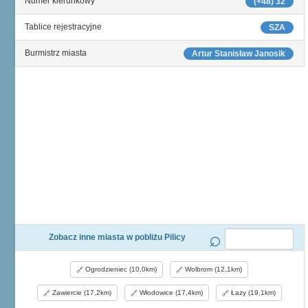
Numer kierunkowy
(+48) 32
Tablice rejestracyjne
SZA
Burmistrz miasta
Artur Stanisław Janosik
Zobacz inne miasta w pobliżu Pilicy
Ogrodzieniec (10,0km)
Wolbrom (12,1km)
Zawiercie (17,2km)
Włodowice (17,4km)
Łazy (19,1km)