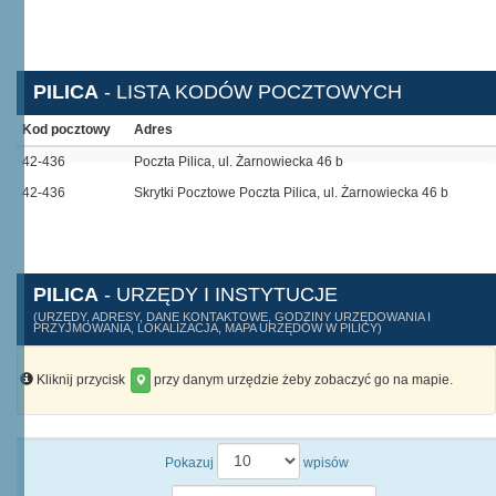
PILICA
- LISTA KODÓW POCZTOWYCH
Kod pocztowy
Adres
42-436
Poczta Pilica, ul. Żarnowiecka 46 b
42-436
Skrytki Pocztowe Poczta Pilica, ul. Żarnowiecka 46 b
PILICA
- URZĘDY I INSTYTUCJE
(URZĘDY, ADRESY, DANE KONTAKTOWE, GODZINY URZĘDOWANIA I
PRZYJMOWANIA, LOKALIZACJA, MAPA URZĘDÓW W PILICY)
Kliknij przycisk
przy danym urzędzie żeby zobaczyć go na mapie.
Pokazuj
wpisów