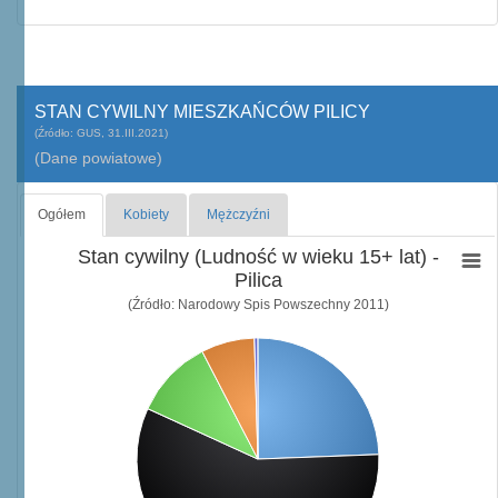
STAN CYWILNY MIESZKAŃCÓW PILICY
(Źródło: GUS, 31.III.2021)
(Dane powiatowe)
Ogółem
Kobiety
Mężczyźni
Stan cywilny (Ludność w wieku 15+ lat) -
Pilica
(Źródło: Narodowy Spis Powszechny 2011)