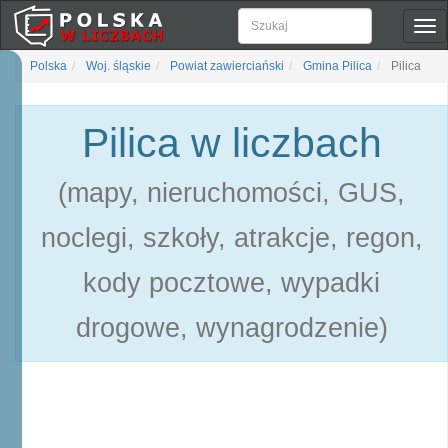
Pok
naw
Polska
Woj. śląskie
Powiat zawierciański
Gmina Pilica
Pilica
Pilica w liczbach
(mapy, nieruchomości, GUS,
noclegi, szkoły, atrakcje, regon,
kody pocztowe, wypadki
drogowe, wynagrodzenie)