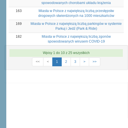
spowodowanych chorobami układu krążenia
163
Miasta w Polsce z największą liczbą przestępstw
drogowych stwierdzonych na 1000 mieszkańców
169
Miasta w Polsce z największą liczbą parkingów w systemie
Parkuj i Jedź (Park & Ride)
182
Miasta w Polsce z największą liczbą zgonów
spowodowanych wirusem COVID-19
Wpisy 1 do 10 z 25 wszystkich
<<
<
1
2
3
>
>>