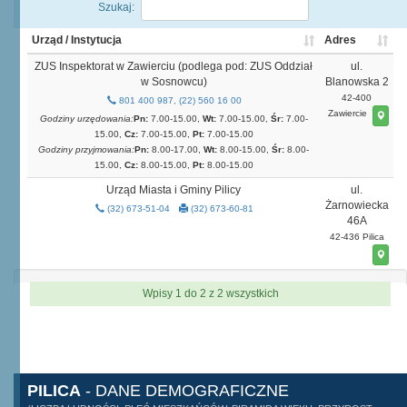
Szukaj:
Urząd / Instytucja
Adres
ZUS Inspektorat w Zawierciu (podlega pod: ZUS Oddział
ul.
w Sosnowcu)
Blanowska 2
42-400
801 400 987, (22) 560 16 00
Zawiercie
Godziny urzędowania:
Pn:
7.00-15.00,
Wt:
7.00-15.00,
Śr:
7.00-
15.00,
Cz:
7.00-15.00,
Pt:
7.00-15.00
Godziny przyjmowania:
Pn:
8.00-17.00,
Wt:
8.00-15.00,
Śr:
8.00-
15.00,
Cz:
8.00-15.00,
Pt:
8.00-15.00
Urząd Miasta i Gminy Pilicy
ul.
Żarnowiecka
(32) 673-51-04
(32) 673-60-81
46A
42-436 Pilica
Wpisy 1 do 2 z 2 wszystkich
PILICA
- DANE DEMOGRAFICZNE