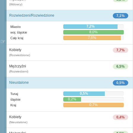
(Wdowcy)
Rozwiedzeni/Rozwiedzione
7,1%
7,2%
Miasto
8,0%
woj. śląskie
7,6%
Cały kraj
Kobiety
7,7%
(Rozwiedzione)
Mężczyźni
6,5%
(Rozwiedzeni)
Nieustalone
0,5%
0,5%
Tutaj
0,2%
śląskie
0,7%
Kraj
Kobiety
0,4%
(Nieustalone)