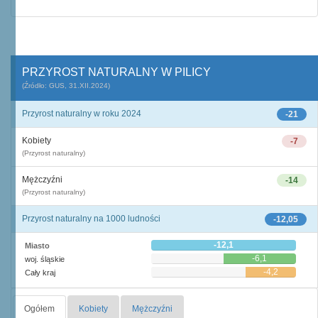
PRZYROST NATURALNY W PILICY
(Źródło: GUS, 31.XII.2024)
Przyrost naturalny w roku 2024
-21
Kobiety
-7
(Przyrost naturalny)
Mężczyźni
-14
(Przyrost naturalny)
Przyrost naturalny na 1000 ludności
-12,05
-12,1
Miasto
-6,1
woj. śląskie
-4,2
Cały kraj
Ogółem
Kobiety
Mężczyźni