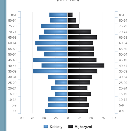
85+
85+
80-84
80-84
75-79
75-79
70-74
70-74
65-69
65-69
60-64
60-64
55-59
55-59
50-54
50-54
45-49
45-49
40-44
40-44
35-39
35-39
30-34
30-34
25-29
25-29
20-24
20-24
15-19
15-19
10-14
10-14
5-9
5-9
0-4
0-4
100
75
50
25
0
25
50
75
100
Kobiety
Mężczyźni