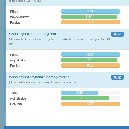
rozrodczego, 15 - 49 lat)
1,16
Pilica
1,10
Województwo
1,16
Polska
Współczynnik reprodukcji brutto
0,57
(Średnia liczba córek urodzonych przez kobietę w wieku rozrodczym, 15 - 49
lat)
0,57
Pilica
0,54
woj. śląskie
0,57
Polska
Współczynnik dynamiki demograficznej
0,42
(Stosunek liczby urodzeń żywych do liczby zgonów)
0,42
Tutaj
0,53
woj. śląskie
0,67
Cały kraj