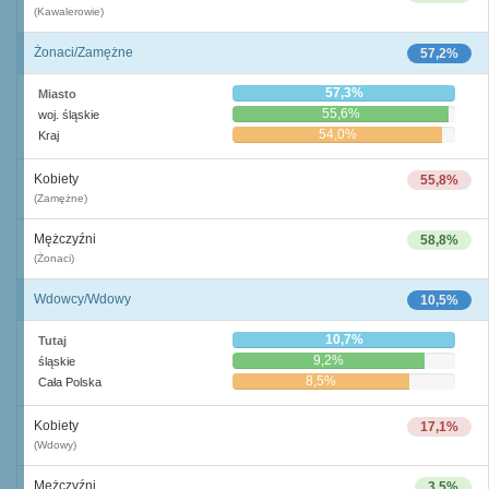
(Kawalerowie)
Żonaci/Zamężne
57,2%
57,3%
Miasto
55,6%
woj. śląskie
54,0%
Kraj
Kobiety
55,8%
(Zamężne)
Mężczyźni
58,8%
(Żonaci)
Wdowcy/Wdowy
10,5%
10,7%
Tutaj
9,2%
śląskie
8,5%
Cała Polska
Kobiety
17,1%
(Wdowy)
Mężczyźni
3,5%