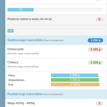
26
Płodność kobiet w wieku 40-44 lat
6
6
Średnia waga noworodków
3 259 g
(Dane powiatowe)
Dziewczynki
3 185 g
(Średnia waga noworodków)
Chłopcy
3 328 g
(Średnia waga noworodków)
3 259 g
Pilica
3 302 g
Województwo
3 356 g
Kraj
Rozkład wagi noworodków
(Dane powiatowe)
Waga 4500g - 4999g
3