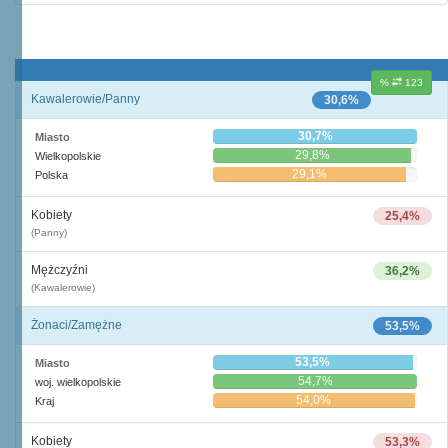
%
123
Kawalerowie/Panny
30,6%
30,7%
Miasto
29,8%
Wielkopolskie
29,1%
Polska
Kobiety
25,4%
(Panny)
Mężczyźni
36,2%
(Kawalerowie)
Żonaci/Zamężne
53,5%
53,5%
Miasto
54,7%
woj. wielkopolskie
54,0%
Kraj
Kobiety
53,3%