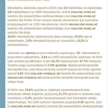
Mieszkańcy Jastrowia zawarli w 2024 roku
23
małżeństw, co odpowiada
2,8
małżeństwom na 1000 mieszkańców. Jest to
znacznie mniej od
wartości dla województwa wielkopolskiego oraz
znacznie mniej od
wartości dla Polski. W tym samym okresie odnotowano
1,2
rozwodów
przypadających na 1000 mieszkańców. Jest to
nieznacznie mniej od
wartości dla województwa wielkopolskiego oraz
znacznie mniej od
wartości dla kraju.
30,6%
mieszkańców Jastrowia jest stanu wolnego,
53,5%
żyje w
małżeństwie,
7,0%
mieszkańców jest po rozwodzie, a
8,2%
to
wdowy/wdowcy.
Jastrowie ma
ujemny
przyrost naturalny wynoszący
-25
. Odpowiada to
przyrostowi naturalnemu
-3,04
na 1000 mieszkańców Jastrowia. W 2024
roku urodziło się
44
dzieci, w tym
52,3%
dziewczynek i
47,7%
chłopców.
Średnia waga noworodków to
3 350 gramów
. Współczynnik dynamiki
demograficznej, czyli stosunek liczby urodzeń żywych do liczby zgonów
wynosi
0,64
i jest
znacznie mniejszy od
średniej dla województwa oraz
nieznacznie mniejszy od
współczynnika dynamiki demograficznej dla
całego kraju.
W 2024 roku
33,6%
zgonów w Jastrowiu spowodowanych było
chorobami układu krążenia, przyczyną
31,7%
zgonów w Jastrowiu były
nowotwory, a
5,4%
zgonów spowodowanych było chorobami układu
oddechowego. Na 1000 ludności Jastrowia przypada
8.39
zgonów. Jest
to
znacznie mniej od
wartości średniej dla województwa wielkopolskiego