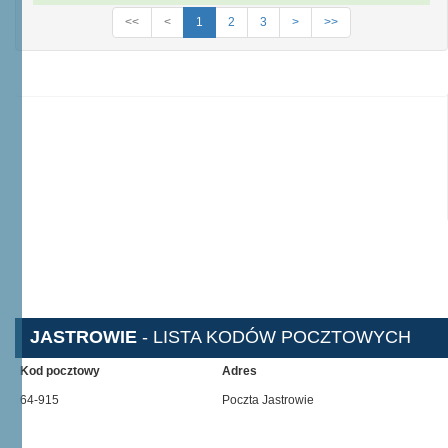
<<
<
1
2
3
>
>>
JASTROWIE
- LISTA KODÓW POCZTOWYCH
Kod pocztowy
Adres
64-915
Poczta Jastrowie