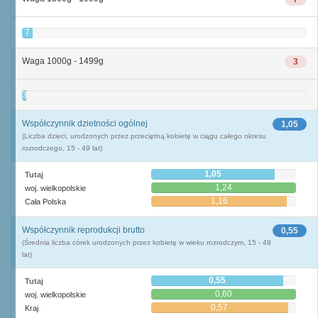
7
Waga 1000g - 1499g
3
3
Współczynnik dzietności ogólnej
1,05
(Liczba dzieci, urodzonych przez przeciętną kobietę w ciągu całego okresu
rozrodczego, 15 - 49 lat)
1,05
Tutaj
1,24
woj. wielkopolskie
1,16
Cała Polska
Współczynnik reprodukcji brutto
0,55
(Średnia liczba córek urodzonych przez kobietę w wieku rozrodczym, 15 - 49
lat)
0,55
Tutaj
0,60
woj. wielkopolskie
0,57
Kraj