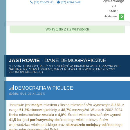
Żymierskiego
(67) 266-22-11
(67) 266-23-42
79
64-915
Jastrowie
Wpisy 1 do 2 z 2 wszystkich
JASTROWIE
- DANE DEMOGRAFICZNE
(LICZBA LUDNOŚCI, PŁEĆ MIESZKAŃCÓW, PIRAMIDA WIEKU, PRZYROST
NATURALNY, STAN CYWILNY, MAŁŻEŃSTWA I ROZWODY, PRZYCZYNY
ZGONÓW, MIGRACJE)
DEMOGRAFIA W PIGUŁCE
(Źródło: GUS, 31.XII.2024)
Jastrowie jest
małym
miastem z liczbą mieszkańców wynoszącą
8 228
, z
czego
51,3%
stanowią kobiety, a
48,7%
mężczyźni. W latach 2002-2024
liczba mieszkańców
zmalała
o
4,0%
. Średni wiek mieszkańców wynosi
41,5 lat
i jest
porównywalny do
średniego wieku mieszkańców
województwa wielkopolskiego oraz
nieznacznie mniejszy od
średniego
wieku mieszkańców całej Polski.