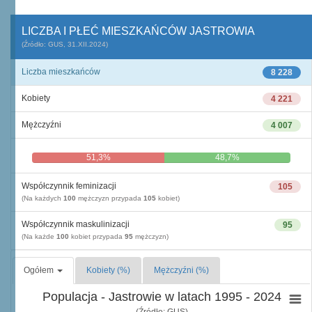
LICZBA I PŁEĆ MIESZKAŃCÓW JASTROWIA
(Źródło: GUS, 31.XII.2024)
Liczba mieszkańców
8 228
Kobiety
4 221
Mężczyźni
4 007
51,3%
48,7%
Współczynnik feminizacji
105
(Na każdych
100
mężczyzn przypada
105
kobiet)
Współczynnik maskulinizacji
95
(Na każde
100
kobiet przypada
95
mężczyzn)
Ogółem
Kobiety (%)
Mężczyźni (%)
Populacja - Jastrowie w latach 1995 - 2024
(Źródło: GUS)