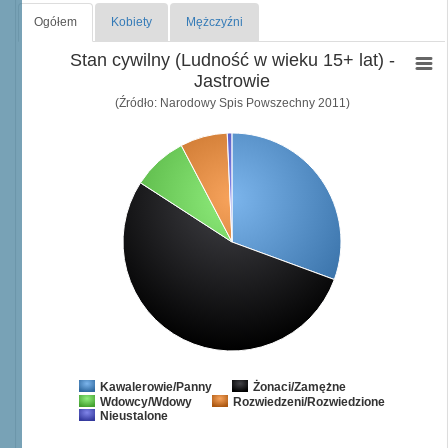
Ogółem
Kobiety
Mężczyźni
Stan cywilny (Ludność w wieku 15+ lat) -
Jastrowie
(Źródło: Narodowy Spis Powszechny 2011)
Żonaci/Zamężne
Kawalerowie/Panny
Wdowcy/Wdowy
Rozwiedzeni/Rozwiedzione
Nieustalone