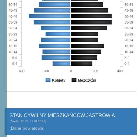
50-54
50-54
45-49
45-49
40-44
40-44
35-39
35-39
30-34
30-34
25-29
25-29
20-24
20-24
15-19
15-19
10-14
10-14
5-9
5-9
0-4
0-4
400
200
0
200
400
Kobiety
Mężczyźni
STAN CYWILNY MIESZKAŃCÓW JASTROWIA
(Źródło: GUS, 31.III.2021)
(Dane powiatowe)