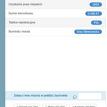
Uzyskanie praw miejskich
1602
Numer kierunkowy
(+48) 67
Tablice rejestracyjne
PZL
Burmistrz miasta
Ewa Winkowska
Zobacz inne miasta w pobliżu Jastrowia
Okonek (13,1km)
Złotów (16,2km)
Krajenka (18,0km)