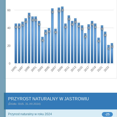
60
64
63
62
57
54
53
53
51
51
48
48
48
47
46
45
45
45
45
40
44
43
43
40
39
38
36
34
30
29
20
23
21
0
1995
2001
2007
2013
2019
1997
2003
2009
2015
2021
1999
2005
2011
2017
2023
PRZYROST NATURALNY W JASTROWIU
(Źródło: GUS, 31.XII.2024)
Przyrost naturalny w roku 2024
-25