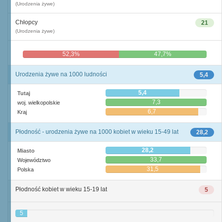
(Urodzenia żywe)
Chłopcy
21
(Urodzenia żywe)
52,3%
47,7%
Urodzenia żywe na 1000 ludności
5,4
5,4
Tutaj
7,3
woj. wielkopolskie
6,7
Kraj
Płodność - urodzenia żywe na 1000 kobiet w wieku 15-49 lat
28,2
28,2
Miasto
33,7
Województwo
31,5
Polska
Płodność kobiet w wieku 15-19 lat
5
5