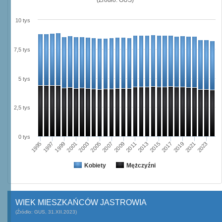
10 tys
7,5 tys
5 tys
2,5 tys
0 tys
2009
2001
2023
2015
2007
1999
2021
2013
2005
1997
2019
2011
2003
1995
2017
Kobiety
Mężczyźni
WIEK MIESZKAŃCÓW JASTROWIA
(Źródło: GUS, 31.XII.2023)