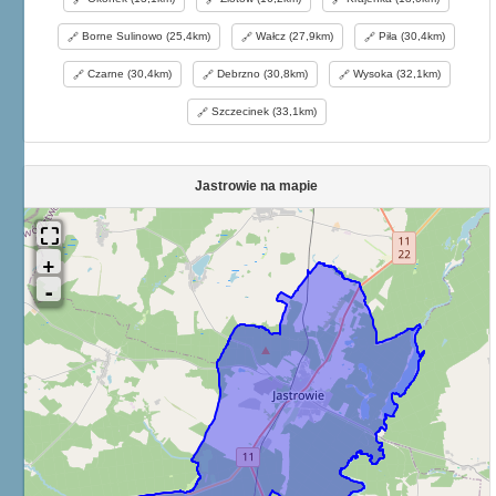
Borne Sulinowo (25,4km)
Wałcz (27,9km)
Piła (30,4km)
Czarne (30,4km)
Debrzno (30,8km)
Wysoka (32,1km)
Szczecinek (33,1km)
Jastrowie na mapie