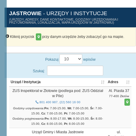
JASTROWIE
- URZĘDY I INSTYTUCJE
(URZĘDY, ADRESY, DANE KONTAKTOWE, GODZINY URZĘDOWANIA I
PRZYJMOWANIA, LOKALIZACJA, MAPA URZĘDÓW W JASTROWIU)
Kliknij przycisk
przy danym urzędzie żeby zobaczyć go na mapie.
Pokazuj
wpisów
Szukaj:
Urząd / Instytucja
Adres
ZUS Inspektorat w Złotowie (podlega pod: ZUS Oddział
Al. Piasta 37
w Pile)
77-400 Złotów
801 400 987, (22) 560 16 00
Godziny urzędowania:
Pn:
7.00-15.00,
Wt:
7.00-15.00,
Śr:
7.00-
15.00,
Cz:
7.00-15.00,
Pt:
7.00-15.00
Godziny przyjmowania:
Pn:
8.00-17.00,
Wt:
8.00-15.00,
Śr:
8.00-
15.00,
Cz:
8.00-15.00,
Pt:
8.00-15.00
Urząd Gminy i Miasta Jastrowie
ul.