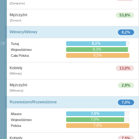
(Zamężne)
Mężczyźni
53,8%
(Żonaci)
Wdowcy/Wdowy
8,2%
8,1%
Tutaj
8,3%
Województwo
8,5%
Cała Polska
Kobiety
13,0%
(Wdowy)
Mężczyźni
2,9%
(Wdowcy)
Rozwiedzeni/Rozwiedzione
7,0%
7,0%
Miasto
7,0%
Województwo
7,6%
Polska
Kobiety
7,5%