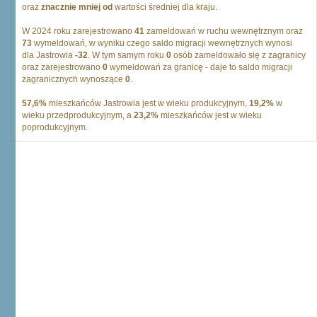
oraz
znacznie mniej od
wartości średniej dla kraju.
W 2024 roku zarejestrowano
41
zameldowań w ruchu wewnętrznym oraz
73
wymeldowań, w wyniku czego saldo migracji wewnętrznych wynosi
dla Jastrowia
-32
. W tym samym roku
0
osób zameldowało się z zagranicy
oraz zarejestrowano
0
wymeldowań za granicę - daje to saldo migracji
zagranicznych wynoszące
0
.
57,6%
mieszkańców Jastrowia jest w wieku produkcyjnym,
19,2%
w
wieku przedprodukcyjnym, a
23,2%
mieszkańców jest w wieku
poprodukcyjnym.