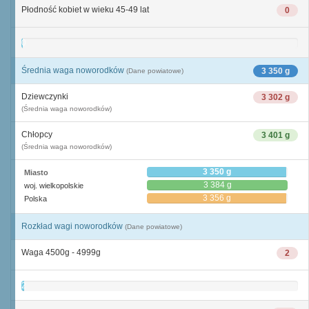
Płodność kobiet w wieku 45-49 lat
0
0
Średnia waga noworodków
3 350 g
(Dane powiatowe)
Dziewczynki
3 302 g
(Średnia waga noworodków)
Chłopcy
3 401 g
(Średnia waga noworodków)
3 350 g
Miasto
3 384 g
woj. wielkopolskie
3 356 g
Polska
Rozkład wagi noworodków
(Dane powiatowe)
Waga 4500g - 4999g
2
2