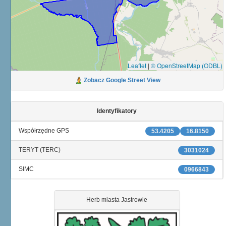
Leaflet
|
© OpenStreetMap (ODBL)
Zobacz Google Street View
Identyfikatory
Współrzędne GPS
53.4205
16.8150
TERYT (TERC)
3031024
SIMC
0966843
Herb miasta Jastrowie