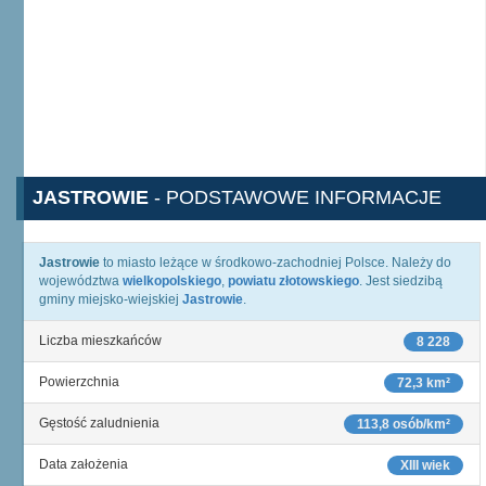
JASTROWIE
- PODSTAWOWE INFORMACJE
Jastrowie
to miasto leżące w środkowo-zachodniej Polsce. Należy do
województwa
wielkopolskiego
,
powiatu złotowskiego
. Jest siedzibą
gminy miejsko-wiejskiej
Jastrowie
.
Liczba mieszkańców
8 228
Powierzchnia
72,3 km²
Gęstość zaludnienia
113,8 osób/km²
Data założenia
XIII wiek