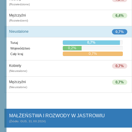
(Rozwiedzione)
Mężczyźni
6,4%
(Rozwiedzeni)
Nieustalone
0,7%
0,7%
Tutaj
0,2%
Województwo
0,7%
Cały kraj
Kobiety
0,7%
(Nieustalone)
Mężczyźni
0,7%
(Nieustalone)
MAŁŻEŃSTWA I ROZWODY W JASTROWIU
(Źródło: GUS, 31.XII.2024)