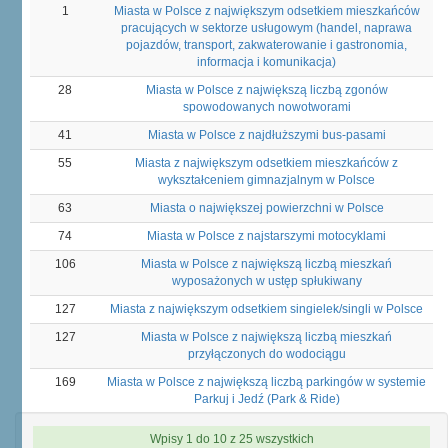
1
Miasta w Polsce z największym odsetkiem mieszkańców
pracujących w sektorze usługowym (handel, naprawa
pojazdów, transport, zakwaterowanie i gastronomia,
informacja i komunikacja)
28
Miasta w Polsce z największą liczbą zgonów
spowodowanych nowotworami
41
Miasta w Polsce z najdłuższymi bus-pasami
55
Miasta z największym odsetkiem mieszkańców z
wykształceniem gimnazjalnym w Polsce
63
Miasta o największej powierzchni w Polsce
74
Miasta w Polsce z najstarszymi motocyklami
106
Miasta w Polsce z największą liczbą mieszkań
wyposażonych w ustęp spłukiwany
127
Miasta z największym odsetkiem singielek/singli w Polsce
127
Miasta w Polsce z największą liczbą mieszkań
przyłączonych do wodociągu
169
Miasta w Polsce z największą liczbą parkingów w systemie
Parkuj i Jedź (Park & Ride)
Wpisy 1 do 10 z 25 wszystkich