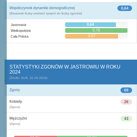
Współczynnik dynamiki demograficznej
0,64
(Stosunek liczby urodzeń żywych do liczby zgonów)
0,64
Jastrowie
0,78
Wielkopolskie
0,67
Cała Polska
STATYSTYKI ZGONÓW W JASTROWIU W ROKU
2024
(Źródło: GUS, 31.XII.2024)
Zgony
69
Kobiety
26
(Zgony)
Mężczyźni
43
(Zgony)