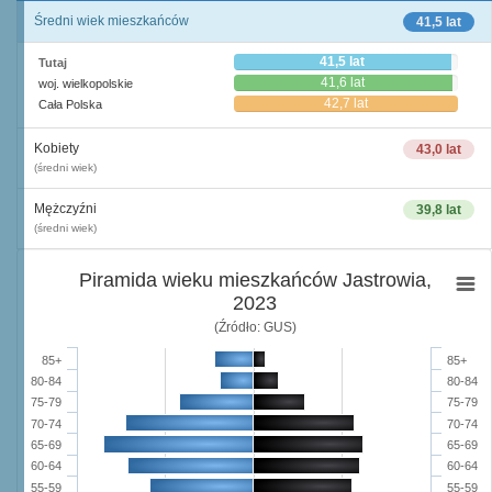
Średni wiek mieszkańców
41,5 lat
41,5 lat
Tutaj
41,6 lat
woj. wielkopolskie
42,7 lat
Cała Polska
Kobiety
43,0 lat
(średni wiek)
Mężczyźni
39,8 lat
(średni wiek)
Piramida wieku mieszkańców Jastrowia,
2023
(Źródło: GUS)
85+
85+
80-84
80-84
75-79
75-79
70-74
70-74
65-69
65-69
60-64
60-64
55-59
55-59