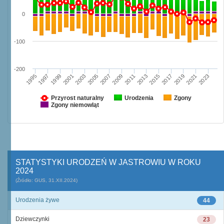
0
-100
-200
1997
2003
2009
2015
2021
1995
2001
2007
2013
2019
1999
2005
2011
2017
2023
Przyrost naturalny
Urodzenia
Zgony
Zgony niemowląt
STATYSTYKI URODZEŃ W JASTROWIU W ROKU
2024
(Źródło: GUS, 31.XII.2024)
Urodzenia żywe
44
Dziewczynki
23