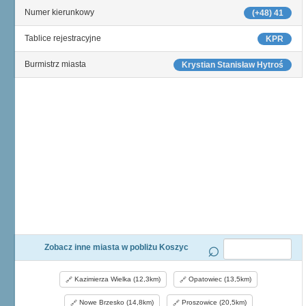
Numer kierunkowy
(+48) 41
Tablice rejestracyjne
KPR
Burmistrz miasta
Krystian Stanisław Hytroś
Zobacz inne miasta w pobliżu Koszyc
Kazimierza Wielka (12,3km)
Opatowiec (13,5km)
Nowe Brzesko (14,8km)
Proszowice (20,5km)