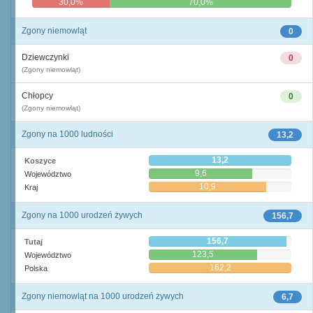
30,0%
70,0%
Zgony niemowląt
0
Dziewczynki
0
(Zgony niemowląt)
Chłopcy
0
(Zgony niemowląt)
Zgony na 1000 ludności
13,2
13,2
Koszyce
9,6
Województwo
10,9
Kraj
Zgony na 1000 urodzeń żywych
156,7
156,7
Tutaj
123,5
Województwo
162,2
Polska
Zgony niemowląt na 1000 urodzeń żywych
6,7