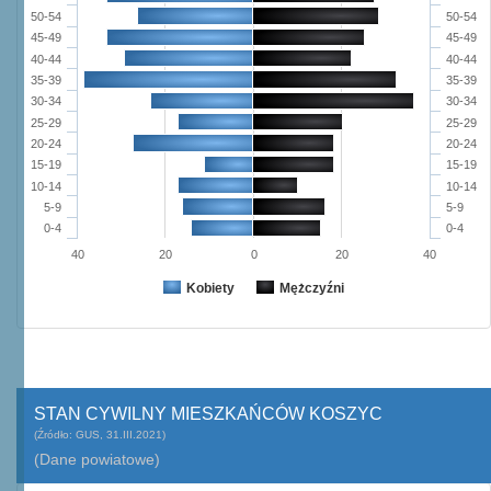
50-54
50-54
45-49
45-49
40-44
40-44
35-39
35-39
30-34
30-34
25-29
25-29
20-24
20-24
15-19
15-19
10-14
10-14
5-9
5-9
0-4
0-4
40
20
0
20
40
Kobiety
Mężczyźni
STAN CYWILNY MIESZKAŃCÓW KOSZYC
(Źródło: GUS, 31.III.2021)
(Dane powiatowe)