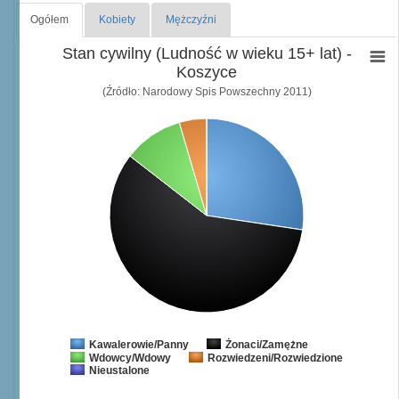
Ogółem
Kobiety
Mężczyźni
Stan cywilny (Ludność w wieku 15+ lat) -
Koszyce
(Źródło: Narodowy Spis Powszechny 2011)
Żonaci/Zamężne
Kawalerowie/Panny
Wdowcy/Wdowy
Rozwiedzeni/Rozwiedzione
Nieustalone