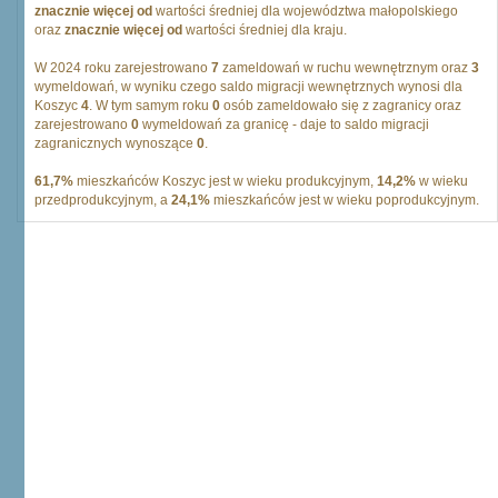
znacznie więcej od
wartości średniej dla województwa małopolskiego
oraz
znacznie więcej od
wartości średniej dla kraju.
W 2024 roku zarejestrowano
7
zameldowań w ruchu wewnętrznym oraz
3
wymeldowań, w wyniku czego saldo migracji wewnętrznych wynosi dla
Koszyc
4
. W tym samym roku
0
osób zameldowało się z zagranicy oraz
zarejestrowano
0
wymeldowań za granicę - daje to saldo migracji
zagranicznych wynoszące
0
.
61,7%
mieszkańców Koszyc jest w wieku produkcyjnym,
14,2%
w wieku
przedprodukcyjnym, a
24,1%
mieszkańców jest w wieku poprodukcyjnym.