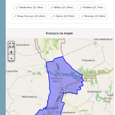
Skalbmierz (21,0km)
Wiślica (21,4km)
Radłów (21,7km)
Nowy Korczyn (22,2km)
Żabno (22,5km)
Brzesko (22,6km)
Koszyce na mapie