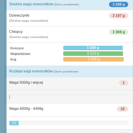
Średnia waga noworodków
3 289 g
(Dane powiatowe)
Dziewczynki
3 197 g
(Średnia waga noworodków)
Chłopcy
3 369 g
(Średnia waga noworodków)
3 289 g
Koszyce
3 310 g
Województwo
3 356 g
Kraj
Rozkład wagi noworodków
(Dane powiatowe)
Waga 5000g i więcej
1
1
Waga 4000g - 4499g
10
10