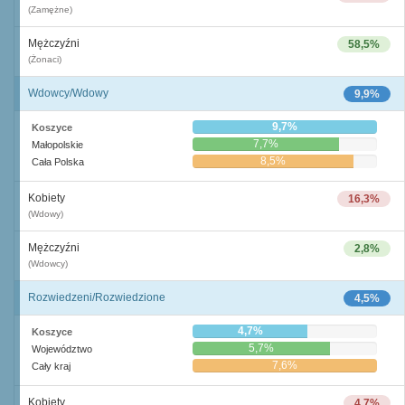
(Zamężne)
Mężczyźni
58,5%
(Żonaci)
Wdowcy/Wdowy
9,9%
9,7%
Koszyce
7,7%
Małopolskie
8,5%
Cała Polska
Kobiety
16,3%
(Wdowy)
Mężczyźni
2,8%
(Wdowcy)
Rozwiedzeni/Rozwiedzione
4,5%
4,7%
Koszyce
5,7%
Województwo
7,6%
Cały kraj
Kobiety
4,7%