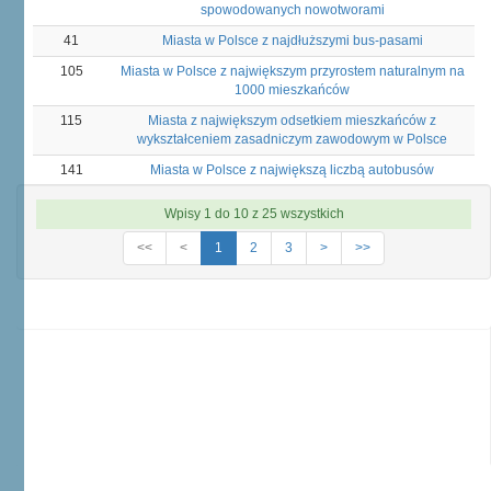
spowodowanych nowotworami
41
Miasta w Polsce z najdłuższymi bus-pasami
105
Miasta w Polsce z największym przyrostem naturalnym na
1000 mieszkańców
115
Miasta z największym odsetkiem mieszkańców z
wykształceniem zasadniczym zawodowym w Polsce
141
Miasta w Polsce z największą liczbą autobusów
Wpisy 1 do 10 z 25 wszystkich
<<
<
1
2
3
>
>>