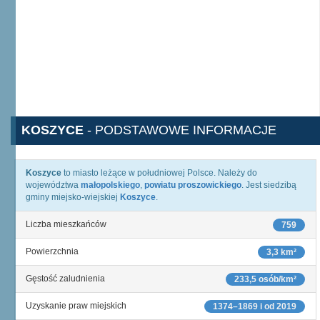
KOSZYCE
- PODSTAWOWE INFORMACJE
Koszyce
to miasto leżące w południowej Polsce. Należy do
województwa
małopolskiego
,
powiatu proszowickiego
. Jest siedzibą
gminy miejsko-wiejskiej
Koszyce
.
Liczba mieszkańców
759
Powierzchnia
3,3 km²
Gęstość zaludnienia
233,5 osób/km²
Uzyskanie praw miejskich
1374–1869 i od 2019