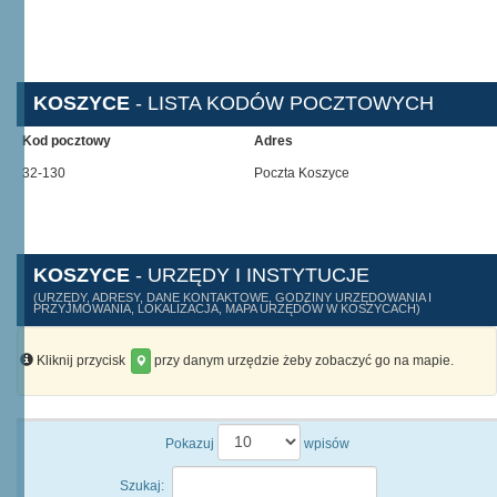
KOSZYCE
- LISTA KODÓW POCZTOWYCH
Kod pocztowy
Adres
32-130
Poczta Koszyce
KOSZYCE
- URZĘDY I INSTYTUCJE
(URZĘDY, ADRESY, DANE KONTAKTOWE, GODZINY URZĘDOWANIA I
PRZYJMOWANIA, LOKALIZACJA, MAPA URZĘDÓW W KOSZYCACH)
Kliknij przycisk
przy danym urzędzie żeby zobaczyć go na mapie.
Pokazuj
wpisów
Szukaj: