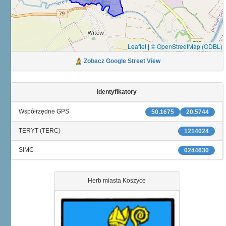
Leaflet
|
© OpenStreetMap (ODBL)
Zobacz Google Street View
Identyfikatory
Współrzędne GPS
50.1675
20.5744
TERYT (TERC)
1214024
SIMC
0244630
Herb miasta Koszyce