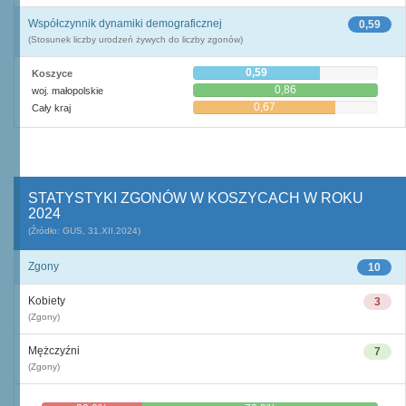
Współczynnik dynamiki demograficznej
0,59
(Stosunek liczby urodzeń żywych do liczby zgonów)
0,59
Koszyce
0,86
woj. małopolskie
0,67
Cały kraj
STATYSTYKI ZGONÓW W KOSZYCACH W ROKU
2024
(Źródło: GUS, 31.XII.2024)
Zgony
10
Kobiety
3
(Zgony)
Mężczyźni
7
(Zgony)