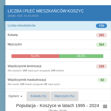
LICZBA I PŁEĆ MIESZKAŃCÓW KOSZYC
(Źródło: GUS, 31.XII.2024)
Liczba mieszkańców
759
Kobiety
395
Mężczyźni
364
52,0%
48,0%
Współczynnik feminizacji
109
(Na każdych
100
mężczyzn przypada
109
kobiet)
Współczynnik maskulinizacji
92
(Na każde
100
kobiet przypada
92
mężczyzn)
Ogółem
Kobiety (%)
Mężczyźni (%)
Populacja - Koszyce w latach 1995 - 2024
(Źródło: GUS)