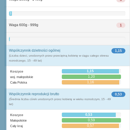
3
Waga 600g - 999g
1
1
Współczynnik dzietności ogólnej
1,15
(Liczba dzieci, urodzonych przez przeciętną kobietę w ciągu całego okresu
rozrodczego, 15 - 49 lat)
1,15
Koszyce
1,20
woj. małopolskie
1,16
Cała Polska
Współczynnik reprodukcji brutto
0,53
(Średnia liczba córek urodzonych przez kobietę w wieku rozrodczym, 15 - 49
lat)
0,53
Koszyce
0,59
Małopolskie
0,57
Cały kraj