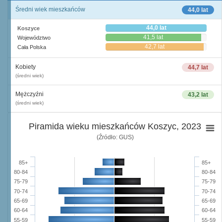
Średni wiek mieszkańców
44,0 lat
44,0 lat
Koszyce
41,5 lat
Województwo
42,7 lat
Cała Polska
Kobiety
44,7 lat
(średni wiek)
Mężczyźni
43,2 lat
(średni wiek)
Piramida wieku mieszkańców Koszyc, 2023
(Źródło: GUS)
85+
85+
80-84
80-84
75-79
75-79
70-74
70-74
65-69
65-69
60-64
60-64
55-59
55-59