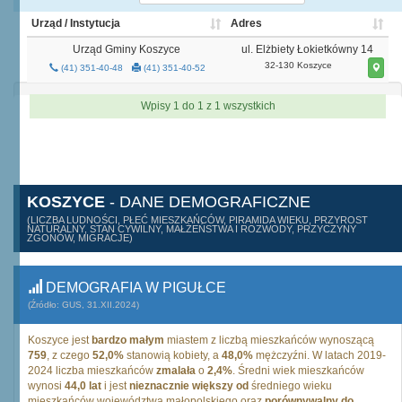
Urząd / Instytucja
Adres
Urząd Gminy Koszyce
ul. Elżbiety Łokietkówny 14
32-130 Koszyce
(41) 351-40-48
(41) 351-40-52
Wpisy 1 do 1 z 1 wszystkich
KOSZYCE
- DANE DEMOGRAFICZNE
(LICZBA LUDNOŚCI, PŁEĆ MIESZKAŃCÓW, PIRAMIDA WIEKU, PRZYROST
NATURALNY, STAN CYWILNY, MAŁŻEŃSTWA I ROZWODY, PRZYCZYNY
ZGONÓW, MIGRACJE)
DEMOGRAFIA W PIGUŁCE
(Źródło: GUS, 31.XII.2024)
Koszyce jest
bardzo małym
miastem z liczbą mieszkańców wynoszącą
759
, z czego
52,0%
stanowią kobiety, a
48,0%
mężczyźni. W latach 2019-
2024 liczba mieszkańców
zmalała
o
2,4%
. Średni wiek mieszkańców
wynosi
44,0 lat
i jest
nieznacznie większy od
średniego wieku
mieszkańców województwa małopolskiego oraz
porównywalny do