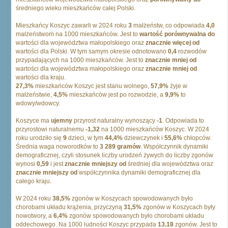
średniego wieku mieszkańców całej Polski.
Mieszkańcy Koszyc zawarli w 2024 roku
3
małżeństw, co odpowiada
4,0
małżeństwom na 1000 mieszkańców. Jest to
wartość porównywalna do
wartości dla województwa małopolskiego oraz
znacznie więcej od
wartości dla Polski. W tym samym okresie odnotowano
0,4
rozwodów
przypadających na 1000 mieszkańców. Jest to
znacznie mniej od
wartości dla województwa małopolskiego oraz
znacznie mniej od
wartości dla kraju.
27,3%
mieszkańców Koszyc jest stanu wolnego,
57,9%
żyje w
małżeństwie,
4,5%
mieszkańców jest po rozwodzie, a
9,9%
to
wdowy/wdowcy.
Koszyce ma
ujemny
przyrost naturalny wynoszący
-1
. Odpowiada to
przyrostowi naturalnemu
-1,32
na 1000 mieszkańców Koszyc. W 2024
roku urodziło się
9
dzieci, w tym
44,4%
dziewczynek i
55,6%
chłopców.
Średnia waga noworodków to
3 289 gramów
. Współczynnik dynamiki
demograficznej, czyli stosunek liczby urodzeń żywych do liczby zgonów
wynosi
0,59
i jest
znacznie mniejszy od
średniej dla województwa oraz
znacznie mniejszy od
współczynnika dynamiki demograficznej dla
całego kraju.
W 2024 roku
38,5%
zgonów w Koszycach spowodowanych było
chorobami układu krążenia, przyczyną
31,5%
zgonów w Koszycach były
nowotwory, a
6,4%
zgonów spowodowanych było chorobami układu
oddechowego. Na 1000 ludności Koszyc przypada
13.18
zgonów. Jest to