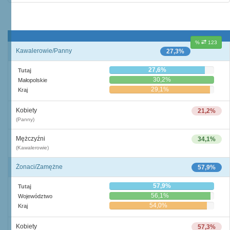
%
123
Kawalerowie/Panny
27,3%
27,6%
Tutaj
30,2%
Małopolskie
29,1%
Kraj
Kobiety
21,2%
(Panny)
Mężczyźni
34,1%
(Kawalerowie)
Żonaci/Zamężne
57,9%
57,9%
Tutaj
56,1%
Województwo
54,0%
Kraj
Kobiety
57,3%