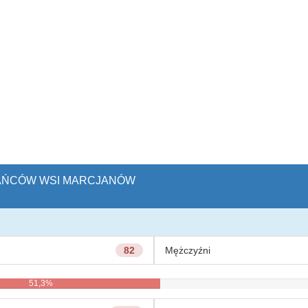
ZKAŃCÓW WSI MARCJANÓW
82
Mężczyźni
51,3%
48,8%