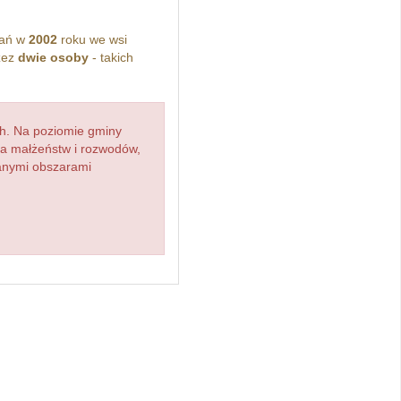
kań w
2002
roku we wsi
zez
dwie osoby
- takich
h. Na poziomie gminy
zba małżeństw i rozwodów,
ianymi obszarami