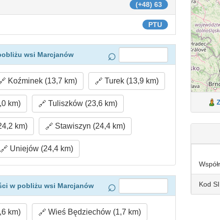
(+48) 63
PTU
pobliżu wsi Marcjanów
Koźminek (13,7 km)
Turek (13,9 km)
,0 km)
Tuliszków (23,6 km)
4,2 km)
Stawiszyn (24,4 km)
Uniejów (24,4 km)
Współ
Kod S
ci w pobliżu wsi Marcjanów
,6 km)
Wieś Będziechów (1,7 km)