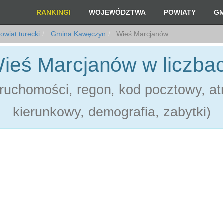
RANKINGI
WOJEWÓDZTWA
POWIATY
GM
owiat turecki
Gmina Kawęczyn
Wieś Marcjanów
ieś Marcjanów w liczba
ruchomości, regon, kod pocztowy, atr
kierunkowy, demografia, zabytki)