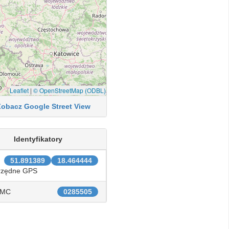
Leaflet
|
© OpenStreetMap (ODBL)
Zobacz Google Street View
Identyfikatory
51.891389
18.464444
rzędne GPS
IMC
0285505