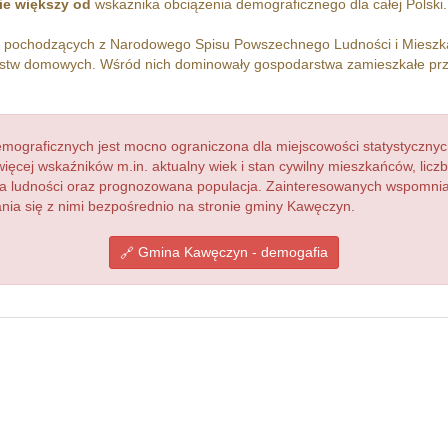
ie większy od
wskażnika obciążenia demograficznego dla całej Polski.
h pochodzących z Narodowego Spisu Powszechnego Ludności i Miesz
tw domowych. Wśród nich dominowały gospodarstwa zamieszkałe pr
ograficznych jest mocno ograniczona dla miejscowości statystycznyc
więcej wskaźników m.in. aktualny wiek i stan cywilny mieszkańców, lic
acja ludności oraz prognozowana populacja. Zainteresowanych wspomn
ia się z nimi bezpośrednio na stronie gminy Kawęczyn.
Gmina Kawęczyn - demogafia