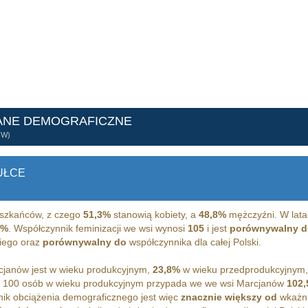
ANE DEMOGRAFICZNE
ÓW)
UŁCE
szkańców, z czego
51,3%
stanowią kobiety, a
48,8%
mężczyźni. W lata
2%
. Współczynnik feminizacji we wsi wynosi
105
i jest
porównywalny d
kiego oraz
porównywalny do
współczynnika dla całej Polski.
janów jest w wieku produkcyjnym,
23,8%
w wieku przedprodukcyjnym
 100 osób w wieku produkcyjnym przypada we we wsi Marcjanów
102,
ik obciążenia demograficznego jest więc
znacznie większy od
wkażni