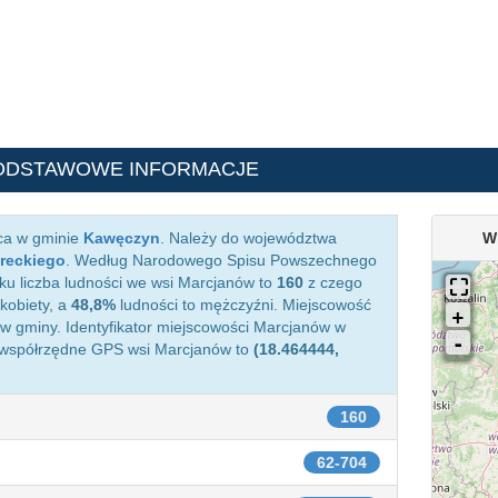
ODSTAWOWE INFORMACJE
ca w gminie
Kawęczyn
. Należy do województwa
W
ureckiego
. Według Narodowego Spisu Powszechnego
ku liczba ludności we wsi Marcjanów to
160
z czego
kobiety, a
48,8%
ludności to mężczyźni. Miejscowość
 gminy. Identyfikator miejscowości Marcjanów w
 współrzędne GPS wsi Marcjanów to
(18.464444,
160
62-704