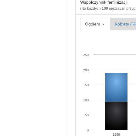
Współczynnik feminizacji
(Na każdych
100
mężczyzn przy
Ogółem
Kobiety (%
250
200
150
100
50
0
1998