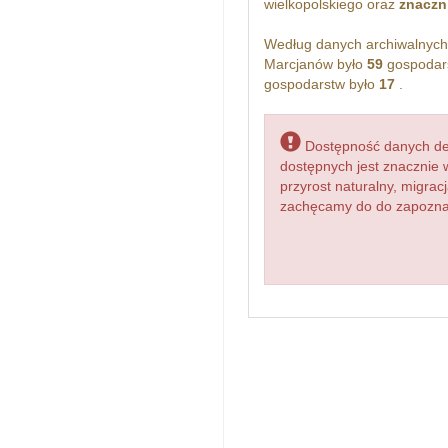
wielkopolskiego oraz
znaczn
Według danych archiwalnyc
Marcjanów było
59
gospodars
gospodarstw było
17
.
Dostępność danych dem
dostępnych jest znacznie 
przyrost naturalny, migr
zachęcamy do do zapoznan