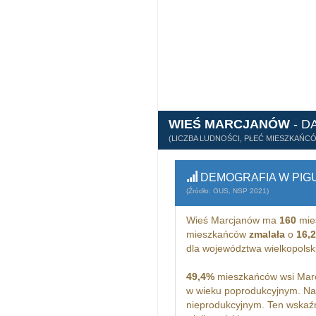
WIEŚ MARCJANÓW
- D
(LICZBA LUDNOŚCI, PŁEĆ MIESZKAŃC
DEMOGRAFIA W PIG
(Źródło: GUS, NSP 2021)
Wieś Marcjanów ma
160
mie
mieszkańców
zmalała
o
16,
dla województwa wielkopols
49,4%
mieszkańców wsi Marc
w wieku poprodukcyjnym. Na
nieprodukcyjnym. Ten wskaźn