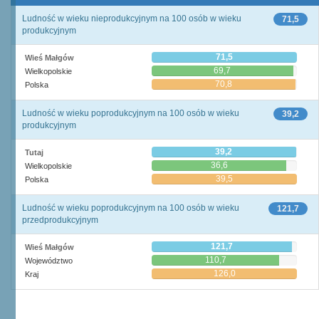
Ludność w wieku nieprodukcyjnym na 100 osób w wieku
71,5
produkcyjnym
71,5
Wieś Małgów
69,7
Wielkopolskie
70,8
Polska
Ludność w wieku poprodukcyjnym na 100 osób w wieku
39,2
produkcyjnym
39,2
Tutaj
36,6
Wielkopolskie
39,5
Polska
Ludność w wieku poprodukcyjnym na 100 osób w wieku
121,7
przedprodukcyjnym
121,7
Wieś Małgów
110,7
Województwo
126,0
Kraj