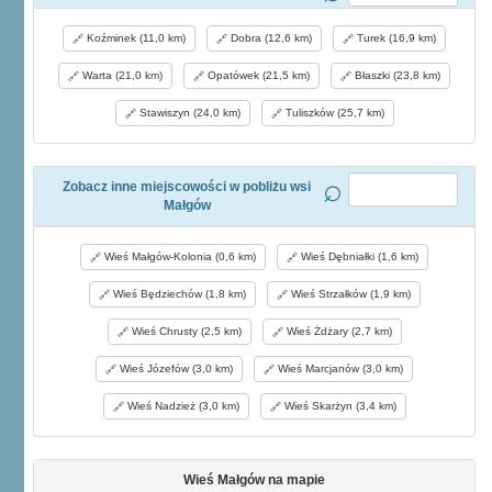
Koźminek (11,0 km)
Dobra (12,6 km)
Turek (16,9 km)
Warta (21,0 km)
Opatówek (21,5 km)
Błaszki (23,8 km)
Stawiszyn (24,0 km)
Tuliszków (25,7 km)
Zobacz inne miejscowości w pobliżu wsi
Małgów
Wieś Małgów-Kolonia (0,6 km)
Wieś Dębniałki (1,6 km)
Wieś Będziechów (1,8 km)
Wieś Strzałków (1,9 km)
Wieś Chrusty (2,5 km)
Wieś Żdżary (2,7 km)
Wieś Józefów (3,0 km)
Wieś Marcjanów (3,0 km)
Wieś Nadzież (3,0 km)
Wieś Skarżyn (3,4 km)
Wieś Małgów na mapie