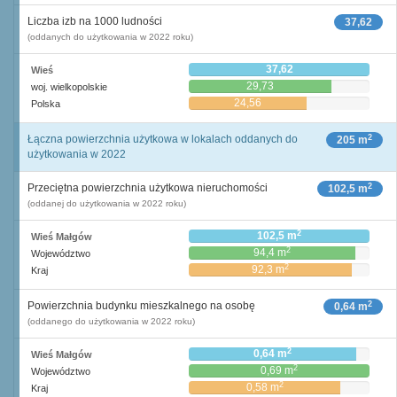
Liczba izb na 1000 ludności
37,62
(oddanych do użytkowania w 2022 roku)
37,62
Wieś
29,73
woj. wielkopolskie
24,56
Polska
2
Łączna powierzchnia użytkowa w lokalach oddanych do
205 m
użytkowania w 2022
2
Przeciętna powierzchnia użytkowa nieruchomości
102,5 m
(oddanej do użytkowania w 2022 roku)
2
102,5 m
Wieś Małgów
2
94,4 m
Województwo
2
92,3 m
Kraj
2
Powierzchnia budynku mieszkalnego na osobę
0,64 m
(oddanego do użytkowania w 2022 roku)
2
0,64 m
Wieś Małgów
2
0,69 m
Województwo
2
0,58 m
Kraj