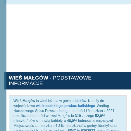
WIEŚ MAŁGÓW
- PODSTAWOWE
INFORMACJE
Wieś Małgów
to wieś leżąca w gminie
Lisków
. Należy do
województwa
wielkopolskiego
,
powiatu kaliskiego
. Według
Narodowego Spisu Powszechnego Ludności i Mieszkań z 2021
roku liczba ludności we wsi Małgów to
319
z czego
52,0%
mieszkańców stanowią kobiety, a
48,0%
ludności to mężczyźni.
Miejscowość zamieszkuje
6,2%
mieszkańców gminy. Identyfikator
miejscowości Małgów w systemie
SIMC
to
0202577
, a współrzędne