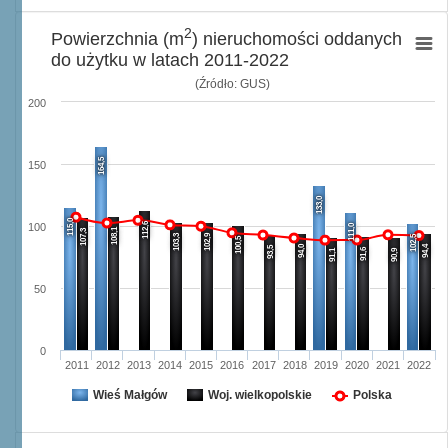
2
Powierzchnia (m
) nieruchomości oddanych
do użytku w latach 2011-2022
(Źródło: GUS)
200
164,5
150
133,0
115,0
112,6
100
111,0
108,1
107,3
103,3
102,9
102,5
100,5
94,0
94,4
93,5
91,6
91,1
90,9
50
0
2011
2012
2013
2014
2015
2016
2017
2018
2019
2020
2021
2022
Wieś Małgów
Woj. wielkopolskie
Polska