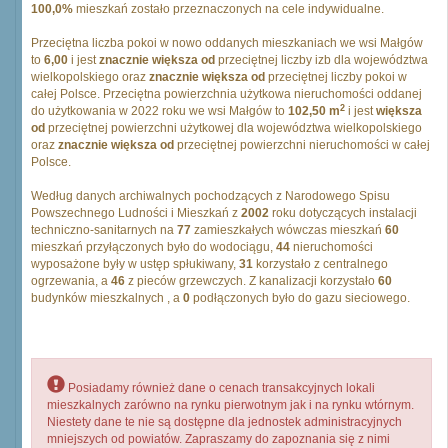
100,0%
mieszkań zostało przeznaczonych na cele indywidualne.
Przeciętna liczba pokoi w nowo oddanych mieszkaniach we wsi Małgów
to
6,00
i jest
znacznie większa od
przeciętnej liczby izb dla województwa
wielkopolskiego oraz
znacznie większa od
przeciętnej liczby pokoi w
całej Polsce. Przeciętna powierzchnia użytkowa nieruchomości oddanej
2
do użytkowania w 2022 roku we wsi Małgów to
102,50 m
i jest
większa
od
przeciętnej powierzchni użytkowej dla województwa wielkopolskiego
oraz
znacznie większa od
przeciętnej powierzchni nieruchomości w całej
Polsce.
Według danych archiwalnych pochodzących z Narodowego Spisu
Powszechnego Ludności i Mieszkań z
2002
roku dotyczących instalacji
techniczno-sanitarnych na
77
zamieszkałych wówczas mieszkań
60
mieszkań przyłączonych było do wodociągu,
44
nieruchomości
wyposażone były w ustęp spłukiwany,
31
korzystało z centralnego
ogrzewania, a
46
z pieców grzewczych. Z kanalizacji korzystało
60
budynków mieszkalnych , a
0
podłączonych było do gazu sieciowego.
Posiadamy również dane o cenach transakcyjnych lokali
mieszkalnych zarówno na rynku pierwotnym jak i na rynku wtórnym.
Niestety dane te nie są dostępne dla jednostek administracyjnych
mniejszych od powiatów. Zapraszamy do zapoznania się z nimi