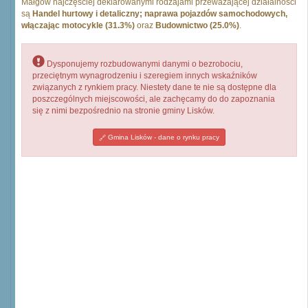
Małgów najczęściej deklarowanymi rodzajami przeważającej działalności
są
Handel hurtowy i detaliczny; naprawa pojazdów samochodowych,
włączając motocykle (31.3%)
oraz
Budownictwo (25.0%)
.
Dysponujemy rozbudowanymi danymi o bezrobociu,
przeciętnym wynagrodzeniu i szeregiem innych wskaźników
związanych z rynkiem pracy. Niestety dane te nie są dostępne dla
poszczególnych miejscowości, ale zachęcamy do do zapoznania
się z nimi bezpośrednio na stronie gminy Lisków.
Gmina Lisków - dane o rynku pracy