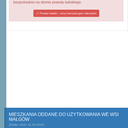
bezpośrednio na stronie powiatu kaliskiego.
Powiat kaliski - ceny transakcyjne mieszkań
MIESZKANIA ODDANE DO UŻYTKOWANIA WE WSI
MAŁGÓW
(Źródło: GUS, 31.XII.2022)