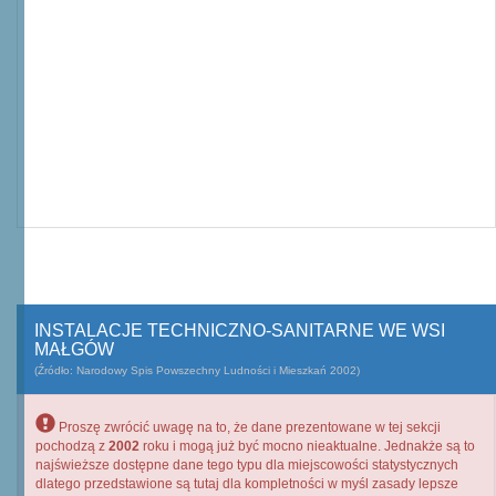
INSTALACJE TECHNICZNO-SANITARNE WE WSI
MAŁGÓW
(Źródło: Narodowy Spis Powszechny Ludności i Mieszkań 2002)
Proszę zwrócić uwagę na to, że dane prezentowane w tej sekcji
pochodzą z
2002
roku i mogą już być mocno nieaktualne. Jednakże są to
najświeższe dostępne dane tego typu dla miejscowości statystycznych
dlatego przedstawione są tutaj dla kompletności w myśl zasady lepsze