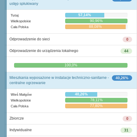
ustęp spłukiwany
57,14%
Tutaj
90,96%
Wielkopolskie
88,08%
Cała Polska
Odprowadzenie do sieci
0
Odprowadzenie do urządzenia lokalnego
44
0,0%
100,0%
Mieszkania wyposażone w instalacje techniczno-sanitarne -
40,26%
centralne ogrzewanie
40,26%
Wieś Małgów
78,11%
Wielkopolskie
77,80%
Cała Polska
Zbiorcze
0
Indywidualne
31