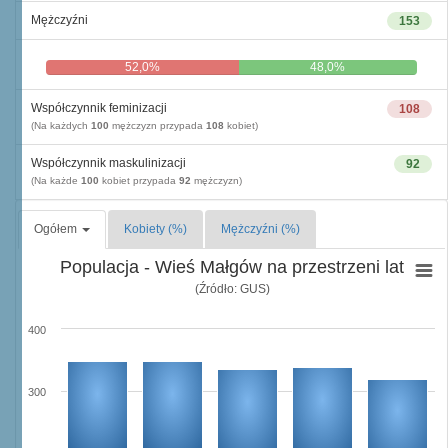
Mężczyźni
153
52,0%
48,0%
Współczynnik feminizacji
108
(Na każdych
100
mężczyzn przypada
108
kobiet)
Współczynnik maskulinizacji
92
(Na każde
100
kobiet przypada
92
mężczyzn)
Ogółem
Kobiety (%)
Mężczyźni (%)
Populacja - Wieś Małgów na przestrzeni lat
(Źródło: GUS)
400
300