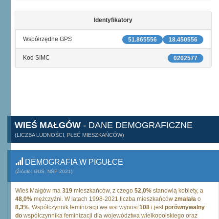
Identyfikatory
Współrzędne GPS
51.865556
18.450556
Kod SIMC
0202577
WIEŚ MAŁGÓW
- DANE DEMOGRAFICZNE
(LICZBA LUDNOŚCI, PŁEĆ MIESZKAŃCÓW)
DEMOGRAFIA W PIGUŁCE
(Źródło: GUS, NSP 2021)
Wieś Małgów ma
319
mieszkańców, z czego
52,0%
stanowią kobiety, a
48,0%
mężczyźni. W latach 1998-2021 liczba mieszkańców
zmalała
o
8,3%
. Współczynnik feminizacji we wsi wynosi
108
i jest
porównywalny
do
współczynnika feminizacji dla województwa wielkopolskiego oraz