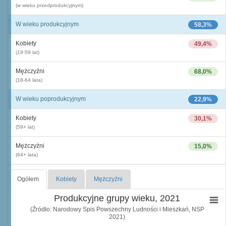
(w wieku przedprodukcyjnym)
W wieku produkcyjnym
58,3%
Kobiety
49,4%
(18-59 lat)
Mężczyźni
68,0%
(18-64 lata)
W wieku poprodukcyjnym
22,9%
Kobiety
30,1%
(59+ lat)
Mężczyźni
15,0%
(64+ lata)
Ogółem
Kobiety
Mężczyźni
Produkcyjne grupy wieku, 2021
(Źródło: Narodowy Spis Powszechny Ludności i Mieszkań, NSP
2021)