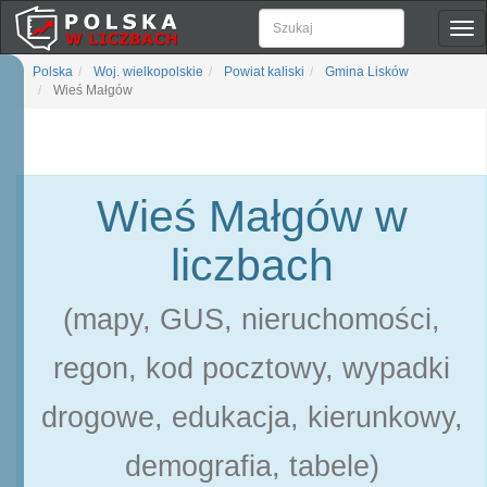
Pok
naw
Polska
Woj. wielkopolskie
Powiat kaliski
Gmina Lisków
Wieś Małgów
Wieś Małgów w
liczbach
(mapy, GUS, nieruchomości,
regon, kod pocztowy, wypadki
drogowe, edukacja, kierunkowy,
demografia, tabele)