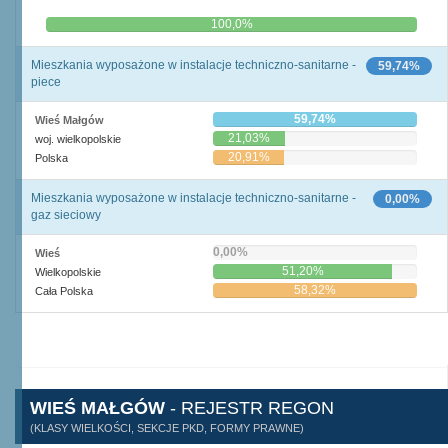
0,0%
100,0%
Mieszkania wyposażone w instalacje techniczno-sanitarne -
59,74%
piece
59,74%
Wieś Małgów
21,03%
woj. wielkopolskie
20,91%
Polska
Mieszkania wyposażone w instalacje techniczno-sanitarne -
0,00%
gaz sieciowy
0,00%
Wieś
51,20%
Wielkopolskie
58,32%
Cała Polska
WIEŚ MAŁGÓW
- REJESTR REGON
(KLASY WIELKOŚCI, SEKCJE PKD, FORMY PRAWNE)