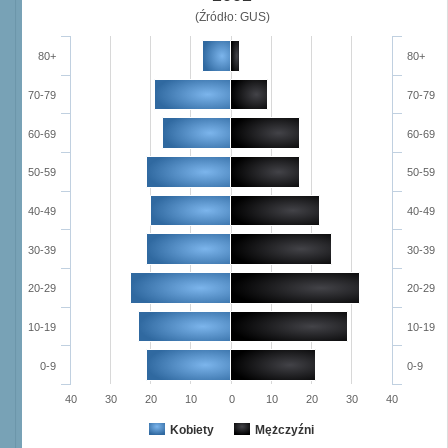
(Źródło: GUS)
80+
80+
70-79
70-79
60-69
60-69
50-59
50-59
40-49
40-49
30-39
30-39
20-29
20-29
10-19
10-19
0-9
0-9
40
30
20
10
0
10
20
30
40
Kobiety
Mężczyźni