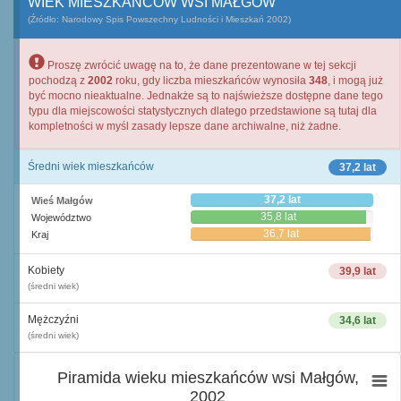
WIEK MIESZKAŃCÓW WSI MAŁGÓW
(Źródło: Narodowy Spis Powszechny Ludności i Mieszkań 2002)
Proszę zwrócić uwagę na to, że dane prezentowane w tej sekcji
pochodzą z
2002
roku, gdy liczba mieszkańców wynosiła
348
, i mogą już
być mocno nieaktualne. Jednakże są to najświeższe dostępne dane tego
typu dla miejscowości statystycznych dlatego przedstawione są tutaj dla
kompletności w myśl zasady lepsze dane archiwalne, niż żadne.
Średni wiek mieszkańców
37,2 lat
37,2 lat
Wieś Małgów
35,8 lat
Województwo
36,7 lat
Kraj
Kobiety
39,9 lat
(średni wiek)
Mężczyźni
34,6 lat
(średni wiek)
Piramida wieku mieszkańców wsi Małgów,
2002