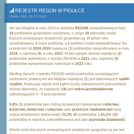
REJESTR REGON W PIGUŁCE
(Źródło: GUS, 31.XII.2024)
We wsi Małgów w roku 2024 w rejestrze
REGON
zarejestrowanych było
18
podmiotów gospodarki narodowej, z czego
16
stanowiły osoby
fizyczne prowadzące działalność gospodarczą. W tymże roku
zarejestrowano
2
nowe podmioty, a
1
podmiot został wyrejestrowany. Na
przestrzeni lat
2009
-
2024
najwięcej (
3
) podmiotów zarejestrowano w roku
2016
, a najmniej (
0
) w roku
2023
. W tym samym okresie najwięcej (
2
)
podmiotów wykreślono z rejestru REGON w
2021
roku, najmniej (
0
)
podmiotów wyrejestrowano natomiast w
2023
roku.
Według danych z rejestru REGON wśród podmiotów posiadających
osobowość prawną we wsi Małgów najwięcej (
1
) jest stanowiących
spólki
cywilne
. Analizując rejestr pod kątem liczby zatrudnionych pracowników
można stwierdzić, że najwięcej (
18
) jest
mikro-przedsiębiorstw
,
zatrudniających 0 - 9 pracowników.
5,6%
(
1
) podmiotów jako rodzaj działalności deklarowało
rolnictwo,
leśnictwo, łowiectwo i rybactwo
, jako
przemysł i budownictwo
swój
rodzaj działalności deklarowało
33,3%
(
6
) podmiotów, a
61,1%
(
11
)
podmiotów w rejestrze zakwalifikowana jest jako
pozostała działalność
.
Wśród osób fizycznych prowadzących działalność gospodarczą we wsi