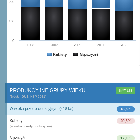
200
100
0
1998
2002
2009
2011
2021
Kobiety
Mężczyźni
PRODUKCYJNE GRUPY WIEKU
%
123
(Źródło: GUS, NSP 2021)
W wieku przedprodukcyjnym (<18 lat)
18,8%
Kobiety
20,5%
(w wieku przedprodukcyjnym)
Mężczyźni
17,0%