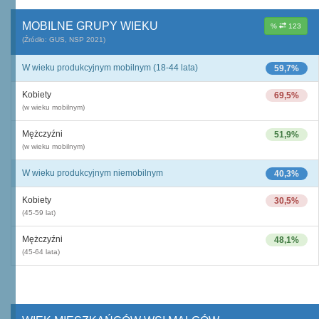
MOBILNE GRUPY WIEKU
%
123
(Źródło: GUS, NSP 2021)
W wieku produkcyjnym mobilnym (18-44 lata)
59,7%
Kobiety
69,5%
(w wieku mobilnym)
Mężczyźni
51,9%
(w wieku mobilnym)
W wieku produkcyjnym niemobilnym
40,3%
Kobiety
30,5%
(45-59 lat)
Mężczyźni
48,1%
(45-64 lata)