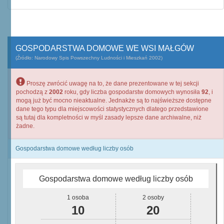
GOSPODARSTWA DOMOWE WE WSI MAŁGÓW
(Źródło: Narodowy Spis Powszechny Ludności i Mieszkań 2002)
Proszę zwrócić uwagę na to, że dane prezentowane w tej sekcji
pochodzą z
2002
roku, gdy liczba gospodarstw domowych wynosiła
92
, i
mogą już być mocno nieaktualne. Jednakże są to najświeższe dostępne
dane tego typu dla miejscowości statystycznych dlatego przedstawione
są tutaj dla kompletności w myśl zasady lepsze dane archiwalne, niż
żadne.
Gospodarstwa domowe według liczby osób
Gospodarstwa domowe według liczby osób
1 osoba
2 osoby
10
20