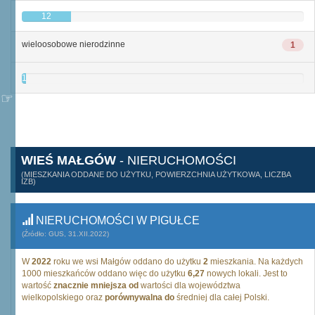
12
wieloosobowe nierodzinne
1
1
WIEŚ MAŁGÓW
- NIERUCHOMOŚCI
(MIESZKANIA ODDANE DO UŻYTKU, POWIERZCHNIA UŻYTKOWA, LICZBA
IZB)
NIERUCHOMOŚCI W PIGUŁCE
(Źródło: GUS, 31.XII.2022)
W
2022
roku we wsi Małgów oddano do użytku
2
mieszkania. Na każdych
1000 mieszkańców oddano więc do użytku
6,27
nowych lokali. Jest to
wartość
znacznie mniejsza od
wartości dla województwa
wielkopolskiego oraz
porównywalna do
średniej dla całej Polski.