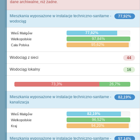
dane archiwalne, niż żadne.
Mieszkania wyposażone w instalacje techniczno-sanitarne -
77,92%
wodociąg
77,92%
Wieś Małgów
97,84%
Wielkopolskie
95,62%
Cała Polska
Wodociąg z sieci
44
Wodociąg lokalny
16
73,3%
26,7%
Mieszkania wyposażone w instalacje techniczno-sanitarne -
82,19%
kanalizacja
82,19%
Wieś Małgów
96,52%
Wielkopolskie
94,20%
Kraj
Mieszkania wyposażone w instalacje techniczno-sanitarne -
57,14%