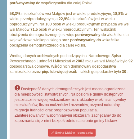
porównywalny do
współczynnika dla całej Polski.
58,3%
mieszkańców wsi Małgów jest w wieku produkcyjnym,
18,8%
w
wieku przedprodukcyjnym, a
22,9%
mieszkańców jest w wieku
poprodukcyjnym. Na 100 osób w wieku produkcyjnym przypada we we
wsi Małgów
71,5
osób w wieku nieprodukcyjnym. Ten wskaźnik
obciążenia demograficznego jest więc
porównywalny do
wkażnika dla
województwa wielkopolskiego oraz
porównywalny do
wskażnika
obciążenia demograficznego dla całej Polski.
Według danych archiwalnych pochodzących z Narodowego Spisu
Powszechnego Ludności i Mieszkań w
2002
roku we wsi Małgów było
92
gospodarstwa domowe. Wśród nich dominowały gospodarstwa
zamieszkałe przez
pięc lub więcej osób
- takich gospodarstw było
30
.
Dostępność danych demograficznych jest mocno ograniczona
dla miejscowości statystycznych. Na poziomie gminy dostępnych
jest znacznie więcej wskaźników m.in. aktualny wiek i stan cywilny
mieszkańców, liczba małżeństw i rozwodów, przyrost naturalny,
migracja ludności oraz prognozowana populacja.
Zainteresowanych wspomnianymi obszarami zachęcamy do do
zapoznania się z nimi bezpośrednio na stronie gminy Lisków.
Gmina Lisków - demogafia