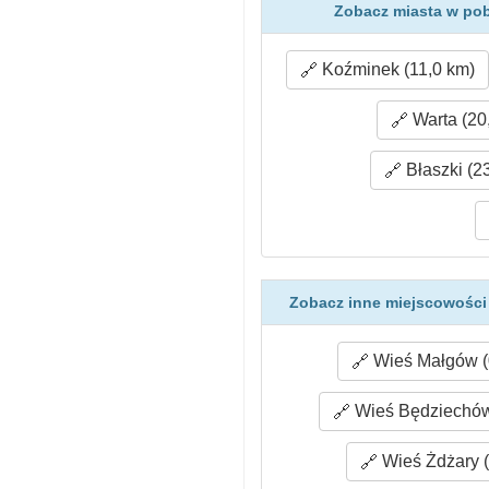
Zobacz miasta w pob
Koźminek (11,0 km)
Warta (20
Błaszki (2
Zobacz inne miejscowości
Wieś Małgów (
Wieś Będziechów
Wieś Żdżary (