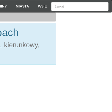
INY
MIASTA
WSIE
bach
, kierunkowy,