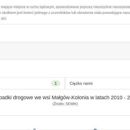
ie mające miejsce w ruchu lądowym, spowodowane poprzez nieumyślne naruszeni
 skutkiem jest śmierć jednego z uczestników lub obrażenia ciała powodujące naru
 dni.
1
Ciężko ranni
adki drogowe we wsi Małgów-Kolonia w latach 2010 - 
(Źródło: SEWiK)