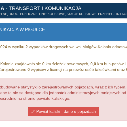
IA
- TRANSPORT I KOMUNIKACJA
LNE, DROGI PUBLICZNE, LINIE KOLEJOWE, STACJE KOLEJOWE, PRZEBIEG LINII K
NIKACJA W PIGUŁCE
 2024 w wyniku
2
wypadków drogowych we wsi Małgów-Kolonia odnoto
Kolonia znajdowało się
0
km ścieżek rowerowych,
0,0 km
bus-pasów i
 Zarejestrowano
0
wypisów z licencji na przewóz osób taksówkami oraz
budowane statystyki o zarejestrowanych pojazdach, wraz z ich typem,
dane te nie są dostępne dla jednostek administracyjnych mniejszych o
ośrednio na stronie powiatu kaliskiego.
Powiat kaliski - dane o pojazdach