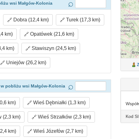
liżu wsi Małgów-Kolonia
Dobra (12,4 km)
Turek (17,3 km)
,4 km)
Opatówek (21,6 km)
3,4 km)
Stawiszyn (24,5 km)
Uniejów (26,2 km)
 w pobliżu wsi Małgów-Kolonia
0,6 km)
Wieś Dębniałki (1,3 km)
Współ
Kod S
 (2,3 km)
Wieś Strzałków (2,3 km)
2,4 km)
Wieś Józefów (2,7 km)