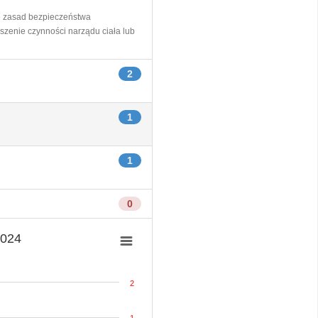
e zasad bezpieczeństwa
szenie czynności narządu ciała lub
2
1
1
0
2024
2