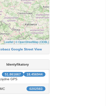
Leaflet
|
© OpenStreetMap (ODBL)
Zobacz Google Street View
Identyfikatory
51.861667
18.456944
rzędne GPS
IMC
0202583