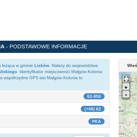
IA
- PODSTAWOWE INFORMACJE
ś leżąca w gminie
Lisków
. Należy do województwa
Wieś
liskiego
. Identyfikator miejscowości Małgów-Kolonia
 a współrzędne GPS wsi Małgów-Kolonia to
62-850
(+48) 62
PKA