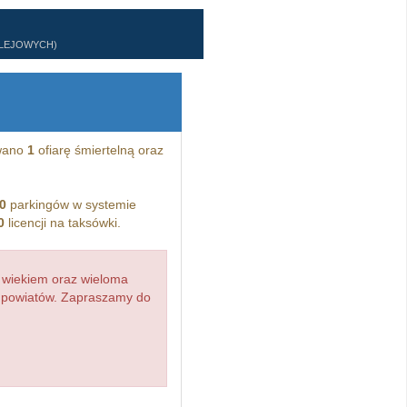
OLEJOWYCH)
wano
1
ofiarę śmiertelną oraz
0
parkingów w systemie
0
licencji na taksówki.
 wiekiem oraz wieloma
d powiatów. Zapraszamy do