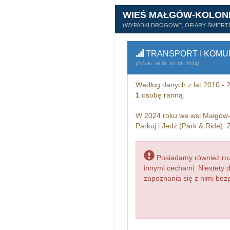
WIEŚ MAŁGÓW-KOLON
(WYPADKI DROGOWE, OFIARY ŚMIERTE
TRANSPORT I KOMU
(Źródło: GUS, 31.XII.2024)
Według danych z lat 2010 -
1
osobę ranną.
W 2024 roku we wsi Małgów-
Parkuj i Jedź (Park & Ride).
Posiadamy również roz
innymi cechami. Niestety 
zapoznania się z nimi bezp