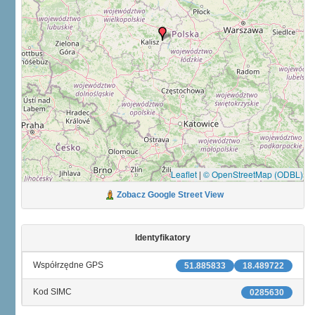
Leaflet
|
© OpenStreetMap (ODBL)
Zobacz Google Street View
Identyfikatory
Współrzędne GPS
51.885833
18.489722
Kod SIMC
0285630