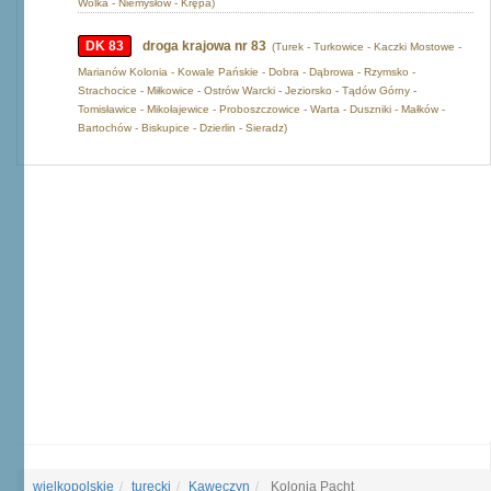
Wólka - Niemysłów - Krępa)
DK 83
droga krajowa nr 83
(Turek - Turkowice - Kaczki Mostowe -
Marianów Kolonia - Kowale Pańskie - Dobra - Dąbrowa - Rzymsko -
Strachocice - Miłkowice - Ostrów Warcki - Jeziorsko - Tądów Górny -
Tomisławice - Mikołajewice - Proboszczowice - Warta - Duszniki - Małków -
Bartochów - Biskupice - Dzierlin - Sieradz)
wielkopolskie
turecki
Kawęczyn
Kolonia Pacht