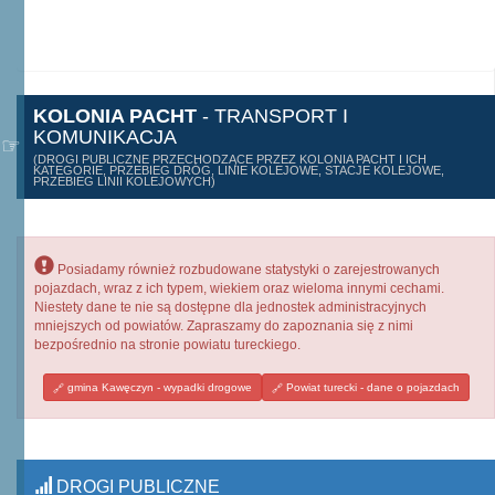
KOLONIA PACHT
- TRANSPORT I
KOMUNIKACJA
(DROGI PUBLICZNE PRZECHODZĄCE PRZEZ KOLONIA PACHT I ICH
KATEGORIE, PRZEBIEG DRÓG, LINIE KOLEJOWE, STACJE KOLEJOWE,
PRZEBIEG LINII KOLEJOWYCH)
Posiadamy również rozbudowane statystyki o zarejestrowanych
pojazdach, wraz z ich typem, wiekiem oraz wieloma innymi cechami.
Niestety dane te nie są dostępne dla jednostek administracyjnych
mniejszych od powiatów. Zapraszamy do zapoznania się z nimi
bezpośrednio na stronie powiatu tureckiego.
gmina Kawęczyn - wypadki drogowe
Powiat turecki - dane o pojazdach
DROGI PUBLICZNE