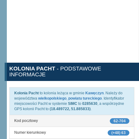
KOLONIA PACHT
- PODSTAWOWE
INFORMACJE
Kolonia Pacht
to kolonia leżąca w gminie
Kawęczyn
. Należy do
województwa
wielkopolskiego
,
powiatu tureckiego
. Identyfikator
miejscowości Pacht w systemie
SIMC
to
0285630
, a współrzędne
GPS kolonii Pacht to
(18.489722, 51.885833)
.
Kod pocztowy
62-704
Numer kierunkowy
(+48) 63