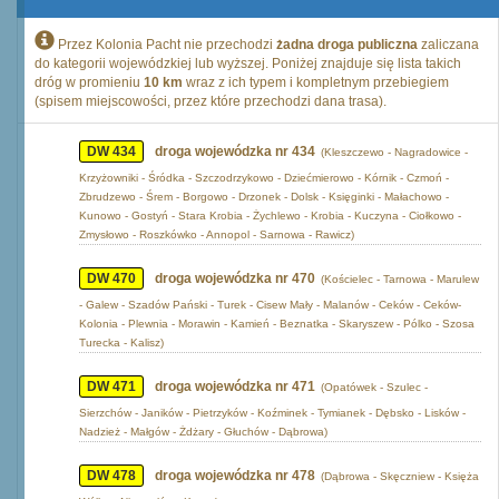
Przez Kolonia Pacht nie przechodzi
żadna droga publiczna
zaliczana
do kategorii wojewódzkiej lub wyższej. Poniżej znajduje się lista takich
dróg w promieniu
10 km
wraz z ich typem i kompletnym przebiegiem
(spisem miejscowości, przez które przechodzi dana trasa).
DW 434
droga wojewódzka nr 434
(Kleszczewo - Nagradowice -
Krzyżowniki - Śródka - Szczodrzykowo - Dziećmierowo - Kórnik - Czmoń -
Zbrudzewo - Śrem - Borgowo - Drzonek - Dolsk - Księginki - Małachowo -
Kunowo - Gostyń - Stara Krobia - Żychlewo - Krobia - Kuczyna - Ciołkowo -
Zmysłowo - Roszkówko - Annopol - Sarnowa - Rawicz)
DW 470
droga wojewódzka nr 470
(Kościelec - Tarnowa - Marulew
- Galew - Szadów Pański - Turek - Cisew Mały - Malanów - Ceków - Ceków-
Kolonia - Plewnia - Morawin - Kamień - Beznatka - Skaryszew - Pólko - Szosa
Turecka - Kalisz)
DW 471
droga wojewódzka nr 471
(Opatówek - Szulec -
Sierzchów - Janików - Pietrzyków - Koźminek - Tymianek - Dębsko - Lisków -
Nadzież - Małgów - Żdżary - Głuchów - Dąbrowa)
DW 478
droga wojewódzka nr 478
(Dąbrowa - Skęczniew - Księża