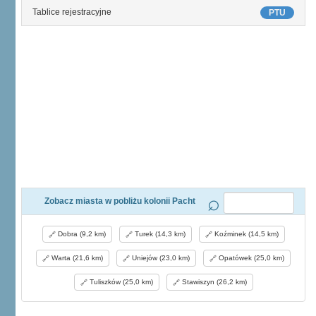
Tablice rejestracyjne
PTU
Zobacz miasta w pobliżu kolonii Pacht
Dobra (9,2 km)
Turek (14,3 km)
Koźminek (14,5 km)
Warta (21,6 km)
Uniejów (23,0 km)
Opatówek (25,0 km)
Tuliszków (25,0 km)
Stawiszyn (26,2 km)