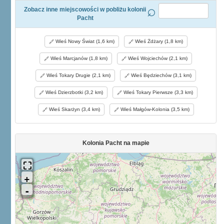
Zobacz inne miejscowości w pobliżu kolonii
Pacht
Wieś Nowy Świat (1,6 km)
Wieś Żdżary (1,8 km)
Wieś Marcjanów (1,8 km)
Wieś Wojciechów (2,1 km)
Wieś Tokary Drugie (2,1 km)
Wieś Będziechów (3,1 km)
Wieś Dzierzbotki (3,2 km)
Wieś Tokary Pierwsze (3,3 km)
Wieś Skarżyn (3,4 km)
Wieś Małgów-Kolonia (3,5 km)
Kolonia Pacht na mapie