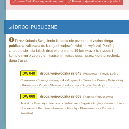
gmina Radziłów - wypadki drogowe
Powiat grajewski - dane o pojazdach
DROGI PUBLICZNE
Przez Kolonia Święcienin-Kolonia nie przechodzi
żadna droga
publiczna
zaliczana do kategorii wojewódzkiej lub wyższej. Poniżej
znajduje się lista takich dróg w promieniu
10 km
wraz z ich typem i
kompletnym przebiegiem (spisem miejscowości, przez które przechodzi
dana trasa).
DW 648
droga wojewódzka nr 648
(Miastkowo - Korytki Leśne -
Chmielewo - Dzierzgi - Nowogród - Morgownik - Serwatki - Cwaliny Duże - Kąty
- Korzeniste - Poryte - Stawiski - Cedry - Lisy - Obrytki - Przytuły)
DW 668
droga wojewódzka nr 668
(Piątnica Poduchowna -
Jeziorko - Kownaty - Janczewo - Jedwabne - Stryjaki - Przytuły - Nowa Kubra -
Chrzanowo - Radziłów - Karwowo - Mścichy - Klimaszewnica - Osowiec-
Twierdza)