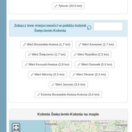
Tykocin (33,0 km)
Zobacz inne miejscowości w pobliżu kolonii
Święcienin-Kolonia
Wieś Borawskie-Awissa (1,7 km)
Wieś Karwowo (1,7 km)
Wieś Święcienin (1,7 km)
Wieś Radziłów (2,5 km)
Wieś Konopki-Awissa (2,9 km)
Wieś Ostrowik (3,0 km)
Wieś Mścichy (3,3 km)
Wieś Okrasin (3,3 km)
Wieś Janowo (3,4 km)
Kolonia Borawskie-Awissa-Kolonia (3,4 km)
Kolonia Święcienin-Kolonia na mapie