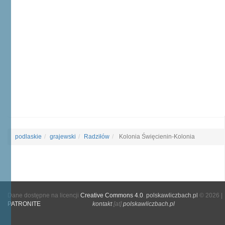
podlaskie
grajewski
Radziłów
Kolonia Święcienin-Kolonia
Dane dostępne na licencji
Creative Commons 4.0
.
polskawliczbach.pl
© 2026 |
PATRONITE
kontakt
[at]
polskawliczbach.pl