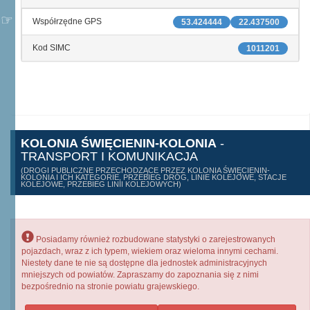
Współrzędne GPS
53.424444
22.437500
Kod SIMC
1011201
KOLONIA ŚWIĘCIENIN-KOLONIA
-
TRANSPORT I KOMUNIKACJA
(DROGI PUBLICZNE PRZECHODZĄCE PRZEZ KOLONIA ŚWIĘCIENIN-
KOLONIA I ICH KATEGORIE, PRZEBIEG DRÓG, LINIE KOLEJOWE, STACJE
KOLEJOWE, PRZEBIEG LINII KOLEJOWYCH)
Posiadamy również rozbudowane statystyki o zarejestrowanych
pojazdach, wraz z ich typem, wiekiem oraz wieloma innymi cechami.
Niestety dane te nie są dostępne dla jednostek administracyjnych
mniejszych od powiatów. Zapraszamy do zapoznania się z nimi
bezpośrednio na stronie powiatu grajewskiego.