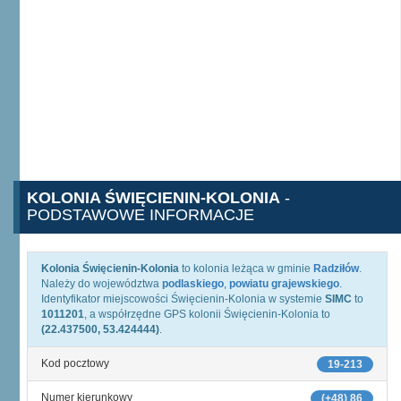
KOLONIA ŚWIĘCIENIN-KOLONIA
-
PODSTAWOWE INFORMACJE
Kolonia Święcienin-Kolonia
to kolonia leżąca w gminie
Radziłów
.
Należy do województwa
podlaskiego
,
powiatu grajewskiego
.
Identyfikator miejscowości Święcienin-Kolonia w systemie
SIMC
to
1011201
, a współrzędne GPS kolonii Święcienin-Kolonia to
(22.437500, 53.424444)
.
Kod pocztowy
19-213
Numer kierunkowy
(+48) 86