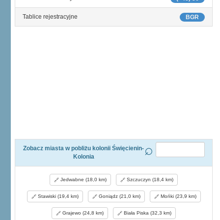
Tablice rejestracyjne
BGR
Zobacz miasta w pobliżu kolonii Święcienin-
Kolonia
Jedwabne (18,0 km)
Szczuczyn (18,4 km)
Stawiski (19,4 km)
Goniądz (21,0 km)
Mońki (23,9 km)
Grajewo (24,8 km)
Biała Piska (32,3 km)