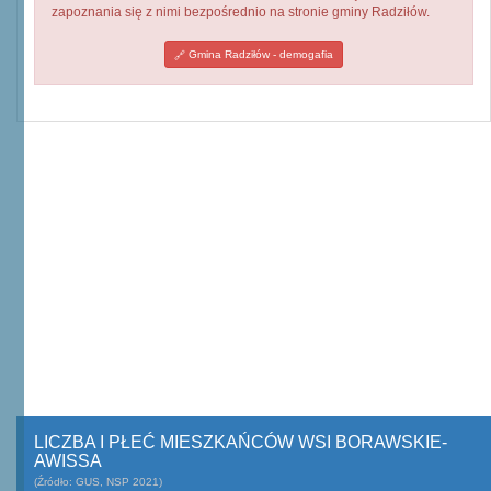
zapoznania się z nimi bezpośrednio na stronie gminy Radziłów.
Gmina Radziłów - demogafia
LICZBA I PŁEĆ MIESZKAŃCÓW WSI BORAWSKIE-
AWISSA
(Źródło: GUS, NSP 2021)