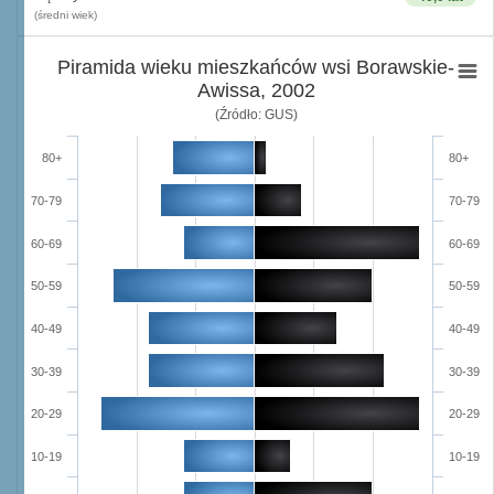
(średni wiek)
Piramida wieku mieszkańców wsi Borawskie-
Awissa, 2002
(Źródło: GUS)
80+
80+
70-79
70-79
60-69
60-69
50-59
50-59
40-49
40-49
30-39
30-39
20-29
20-29
10-19
10-19