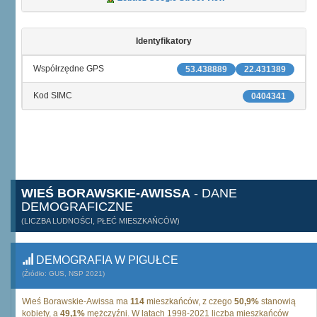
Identyfikatory
Współrzędne GPS
53.438889
22.431389
Kod SIMC
0404341
WIEŚ BORAWSKIE-AWISSA
- DANE
DEMOGRAFICZNE
(LICZBA LUDNOŚCI, PŁEĆ MIESZKAŃCÓW)
DEMOGRAFIA W PIGUŁCE
(Źródło: GUS, NSP 2021)
Wieś Borawskie-Awissa ma
114
mieszkańców, z czego
50,9%
stanowią
kobiety, a
49,1%
mężczyźni. W latach 1998-2021 liczba mieszkańców