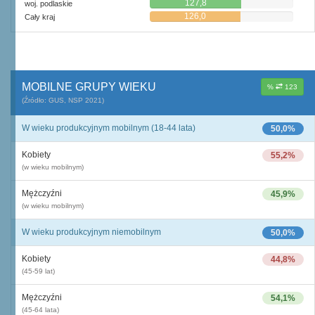
127,8
woj. podlaskie
126,0
Cały kraj
MOBILNE GRUPY WIEKU
%
123
(Źródło: GUS, NSP 2021)
W wieku produkcyjnym mobilnym (18-44 lata)
50,0%
Kobiety
55,2%
(w wieku mobilnym)
Mężczyźni
45,9%
(w wieku mobilnym)
W wieku produkcyjnym niemobilnym
50,0%
Kobiety
44,8%
(45-59 lat)
Mężczyźni
54,1%
(45-64 lata)