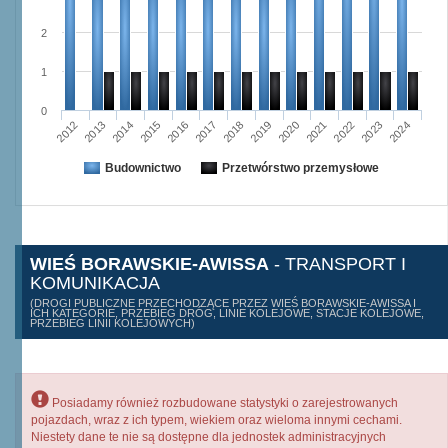
2
1
0
2015
2012
2022
2019
2013
2016
2023
2020
2017
2014
2024
2018
2021
Budownictwo
Przetwórstwo przemysłowe
WIEŚ BORAWSKIE-AWISSA
- TRANSPORT I
KOMUNIKACJA
(DROGI PUBLICZNE PRZECHODZĄCE PRZEZ WIEŚ BORAWSKIE-AWISSA I
ICH KATEGORIE, PRZEBIEG DRÓG, LINIE KOLEJOWE, STACJE KOLEJOWE,
PRZEBIEG LINII KOLEJOWYCH)
Posiadamy również rozbudowane statystyki o zarejestrowanych
pojazdach, wraz z ich typem, wiekiem oraz wieloma innymi cechami.
Niestety dane te nie są dostępne dla jednostek administracyjnych