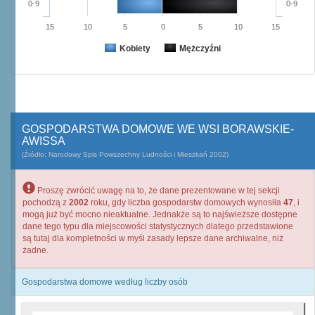
0-9
0-9
15
10
5
0
5
10
15
Kobiety
Mężczyźni
GOSPODARSTWA DOMOWE WE WSI BORAWSKIE-
AWISSA
(Źródło: Narodowy Spis Powszechny Ludności i Mieszkań 2002)
Proszę zwrócić uwagę na to, że dane prezentowane w tej sekcji
pochodzą z
2002
roku, gdy liczba gospodarstw domowych wynosiła
47
, i
mogą już być mocno nieaktualne. Jednakże są to najświeższe dostępne
dane tego typu dla miejscowości statystycznych dlatego przedstawione
są tutaj dla kompletności w myśl zasady lepsze dane archiwalne, niż
żadne.
Gospodarstwa domowe według liczby osób