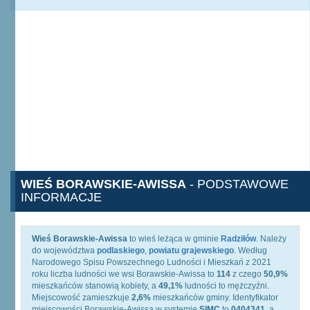
WIEŚ BORAWSKIE-AWISSA
- PODSTAWOWE
INFORMACJE
Wieś Borawskie-Awissa
to wieś leżąca w gminie
Radziłów
. Należy
do województwa
podlaskiego
,
powiatu grajewskiego
. Według
Narodowego Spisu Powszechnego Ludności i Mieszkań z 2021
roku liczba ludności we wsi Borawskie-Awissa to
114
z czego
50,9%
mieszkańców stanowią kobiety, a
49,1%
ludności to mężczyźni.
Miejscowość zamieszkuje
2,6%
mieszkańców gminy. Identyfikator
miejscowości Borawskie-Awissa w systemie
SIMC
to
0404341
, a