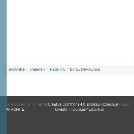
podlaskie
grajewski
Radziłów
Borawskie-Awissa
Dane dostępne na licencji
Creative Commons 4.0
.
polskawliczbach.pl
© 2026 |
PATRONITE
kontakt
[at]
polskawliczbach.pl