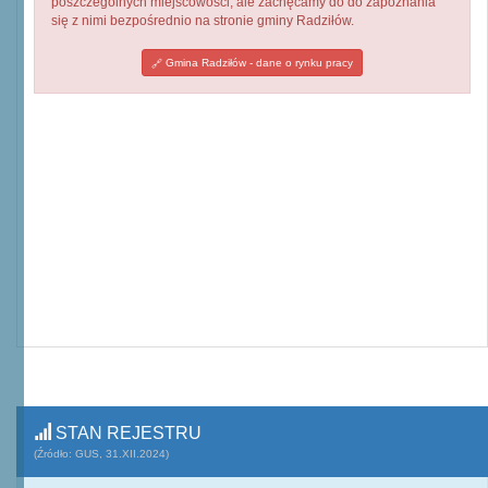
poszczególnych miejscowości, ale zachęcamy do do zapoznania
się z nimi bezpośrednio na stronie gminy Radziłów.
Gmina Radziłów - dane o rynku pracy
STAN REJESTRU
(Źródło: GUS, 31.XII.2024)