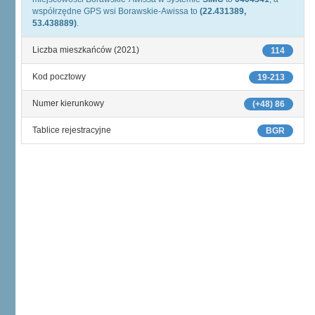
współrzędne GPS wsi Borawskie-Awissa to
(22.431389,
53.438889)
.
Liczba mieszkańców (2021)
114
Kod pocztowy
19-213
Numer kierunkowy
(+48) 86
Tablice rejestracyjne
BGR