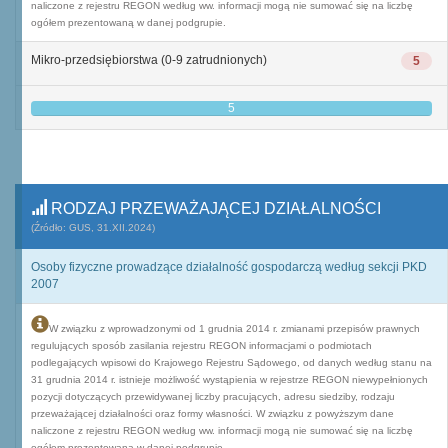
naliczone z rejestru REGON według ww. informacji mogą nie sumować się na liczbę
ogółem prezentowaną w danej podgrupie.
Mikro-przedsiębiorstwa (0-9 zatrudnionych)
5
5
RODZAJ PRZEWAŻAJĄCEJ DZIAŁALNOŚCI
(Źródło: GUS, 31.XII.2024)
Osoby fizyczne prowadzące działalność gospodarczą według sekcji PKD
2007
W związku z wprowadzonymi od 1 grudnia 2014 r. zmianami przepisów prawnych
regulujących sposób zasilania rejestru REGON informacjami o podmiotach
podlegających wpisowi do Krajowego Rejestru Sądowego, od danych według stanu na
31 grudnia 2014 r. istnieje możliwość wystąpienia w rejestrze REGON niewypełnionych
pozycji dotyczących przewidywanej liczby pracujących, adresu siedziby, rodzaju
przeważającej działalności oraz formy własności. W związku z powyższym dane
naliczone z rejestru REGON według ww. informacji mogą nie sumować się na liczbę
ogółem prezentowaną w danej podgrupie.