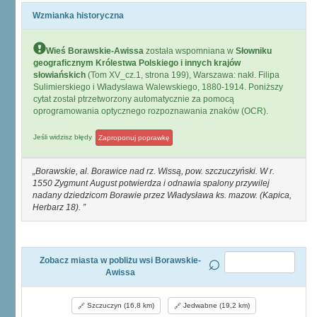
Wzmianka historyczna
Wieś Borawskie-Awissa
została wspomniana w
Słowniku
geograficznym Królestwa Polskiego i innych krajów
słowiańskich
(Tom XV_cz.1, strona 199), Warszawa: nakł. Filipa
Sulimierskiego i Władysława Walewskiego, 1880-1914. Poniższy
cytat został ptrzetworzony automatycznie za pomocą
oprogramowania optycznego rozpoznawania znaków (OCR).
Jeśli widzisz błędy
Zaproponuj poprawkę
Borawskie, al. Borawice nad rz. Wissą, pow. szczuczyński. W r.
1550 Zygmunt August potwierdza i odnawia spalony przywilej
nadany dziedzicom Borawie przez Władysława ks. mazow. (Kapica,
Herbarz 18).
Zobacz miasta w pobliżu wsi Borawskie-
Awissa
Szczuczyn (16,8 km)
Jedwabne (19,2 km)