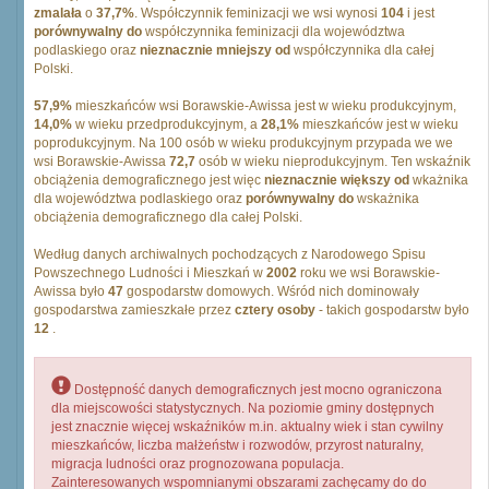
zmalała
o
37,7%
. Współczynnik feminizacji we wsi wynosi
104
i jest
porównywalny do
współczynnika feminizacji dla województwa
podlaskiego oraz
nieznacznie mniejszy od
współczynnika dla całej
Polski.
57,9%
mieszkańców wsi Borawskie-Awissa jest w wieku produkcyjnym,
14,0%
w wieku przedprodukcyjnym, a
28,1%
mieszkańców jest w wieku
poprodukcyjnym. Na 100 osób w wieku produkcyjnym przypada we we
wsi Borawskie-Awissa
72,7
osób w wieku nieprodukcyjnym. Ten wskaźnik
obciążenia demograficznego jest więc
nieznacznie większy od
wkażnika
dla województwa podlaskiego oraz
porównywalny do
wskażnika
obciążenia demograficznego dla całej Polski.
Według danych archiwalnych pochodzących z Narodowego Spisu
Powszechnego Ludności i Mieszkań w
2002
roku we wsi Borawskie-
Awissa było
47
gospodarstw domowych. Wśród nich dominowały
gospodarstwa zamieszkałe przez
cztery osoby
- takich gospodarstw było
12
.
Dostępność danych demograficznych jest mocno ograniczona
dla miejscowości statystycznych. Na poziomie gminy dostępnych
jest znacznie więcej wskaźników m.in. aktualny wiek i stan cywilny
mieszkańców, liczba małżeństw i rozwodów, przyrost naturalny,
migracja ludności oraz prognozowana populacja.
Zainteresowanych wspomnianymi obszarami zachęcamy do do