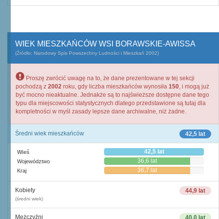
WIEK MIESZKAŃCÓW WSI BORAWSKIE-AWISSA
(Źródło: Narodowy Spis Powszechny Ludności i Mieszkań 2002)
Proszę zwrócić uwagę na to, że dane prezentowane w tej sekcji
pochodzą z
2002
roku, gdy liczba mieszkańców wynosiła
150
, i mogą już
być mocno nieaktualne. Jednakże są to najświeższe dostępne dane tego
typu dla miejscowości statystycznych dlatego przedstawione są tutaj dla
kompletności w myśl zasady lepsze dane archiwalne, niż żadne.
Średni wiek mieszkańców
42,5 lat
42,5 lat
Wieś
36,6 lat
Województwo
36,7 lat
Kraj
Kobiety
44,9 lat
(średni wiek)
Mężczyźni
40,0 lat