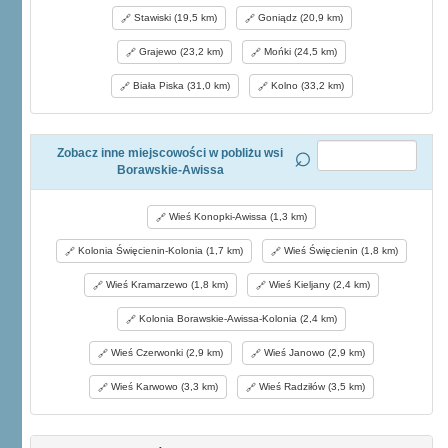
Stawiski (19,5 km)
Goniądz (20,9 km)
Grajewo (23,2 km)
Mońki (24,5 km)
Biała Piska (31,0 km)
Kolno (33,2 km)
Zobacz inne miejscowości w pobliżu wsi
Borawskie-Awissa
Wieś Konopki-Awissa (1,3 km)
Kolonia Święcienin-Kolonia (1,7 km)
Wieś Święcienin (1,8 km)
Wieś Kramarzewo (1,8 km)
Wieś Kieljany (2,4 km)
Kolonia Borawskie-Awissa-Kolonia (2,4 km)
Wieś Czerwonki (2,9 km)
Wieś Janowo (2,9 km)
Wieś Karwowo (3,3 km)
Wieś Radziłów (3,5 km)