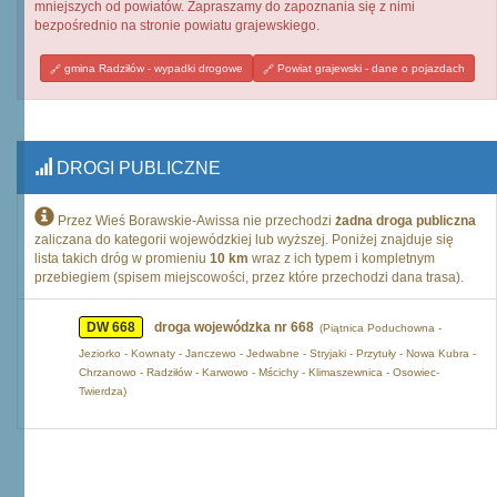
mniejszych od powiatów. Zapraszamy do zapoznania się z nimi
bezpośrednio na stronie powiatu grajewskiego.
gmina Radziłów - wypadki drogowe
Powiat grajewski - dane o pojazdach
DROGI PUBLICZNE
Przez Wieś Borawskie-Awissa nie przechodzi
żadna droga publiczna
zaliczana do kategorii wojewódzkiej lub wyższej. Poniżej znajduje się
lista takich dróg w promieniu
10 km
wraz z ich typem i kompletnym
przebiegiem (spisem miejscowości, przez które przechodzi dana trasa).
DW 668
droga wojewódzka nr 668
(Piątnica Poduchowna -
Jeziorko - Kownaty - Janczewo - Jedwabne - Stryjaki - Przytuły - Nowa Kubra -
Chrzanowo - Radziłów - Karwowo - Mścichy - Klimaszewnica - Osowiec-
Twierdza)