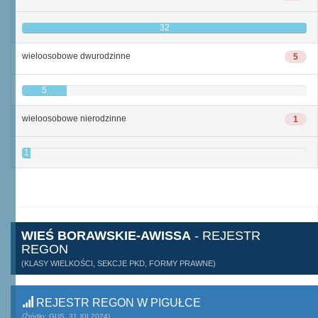
32
wieloosobowe dwurodzinne
5
5
wieloosobowe nierodzinne
1
1
WIEŚ BORAWSKIE-AWISSA
- REJESTR
REGON
(KLASY WIELKOŚCI, SEKCJE PKD, FORMY PRAWNE)
REJESTR REGON W PIGUŁCE
(Źródło: GUS, 31.XII.2024)