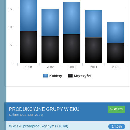
150
100
50
0
1998
2002
2009
2011
2021
Kobiety
Mężczyźni
PRODUKCYJNE GRUPY WIEKU
%
123
(Źródło: GUS, NSP 2021)
W wieku przedprodukcyjnym (<18 lat)
14,0%