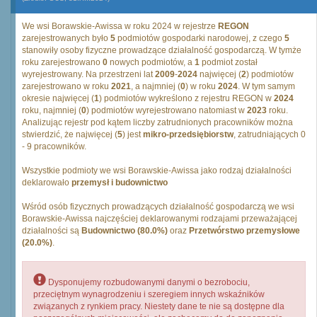
We wsi Borawskie-Awissa w roku 2024 w rejestrze
REGON
zarejestrowanych było
5
podmiotów gospodarki narodowej, z czego
5
stanowiły osoby fizyczne prowadzące działalność gospodarczą. W tymże
roku zarejestrowano
0
nowych podmiotów, a
1
podmiot został
wyrejestrowany. Na przestrzeni lat
2009
-
2024
najwięcej (
2
) podmiotów
zarejestrowano w roku
2021
, a najmniej (
0
) w roku
2024
. W tym samym
okresie najwięcej (
1
) podmiotów wykreślono z rejestru REGON w
2024
roku, najmniej (
0
) podmiotów wyrejestrowano natomiast w
2023
roku.
Analizując rejestr pod kątem liczby zatrudnionych pracowników można
stwierdzić, że najwięcej (
5
) jest
mikro-przedsiębiorstw
, zatrudniających 0
- 9 pracowników.
Wszystkie podmioty we wsi Borawskie-Awissa jako rodzaj działalności
deklarowało
przemysł i budownictwo
Wśród osób fizycznych prowadzących działalność gospodarczą we wsi
Borawskie-Awissa najczęściej deklarowanymi rodzajami przeważającej
działalności są
Budownictwo (80.0%)
oraz
Przetwórstwo przemysłowe
(20.0%)
.
Dysponujemy rozbudowanymi danymi o bezrobociu,
przeciętnym wynagrodzeniu i szeregiem innych wskaźników
związanych z rynkiem pracy. Niestety dane te nie są dostępne dla