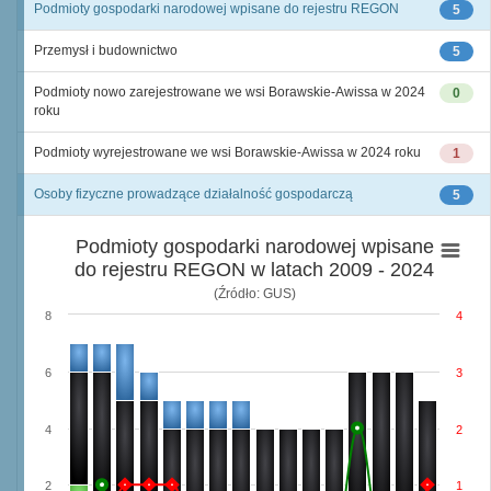
Podmioty gospodarki narodowej wpisane do rejestru REGON
5
Przemysł i budownictwo
5
Podmioty nowo zarejestrowane we wsi Borawskie-Awissa w 2024
0
roku
Podmioty wyrejestrowane we wsi Borawskie-Awissa w 2024 roku
1
Osoby fizyczne prowadzące działalność gospodarczą
5
Podmioty gospodarki narodowej wpisane
do rejestru REGON w latach 2009 - 2024
(Źródło: GUS)
8
4
6
3
4
2
2
1