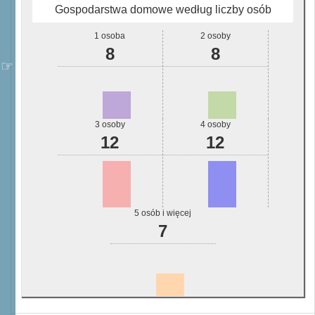
Gospodarstwa domowe według liczby osób
1 osoba
2 osoby
8
8
3 osoby
4 osoby
12
12
5 osób i więcej
7