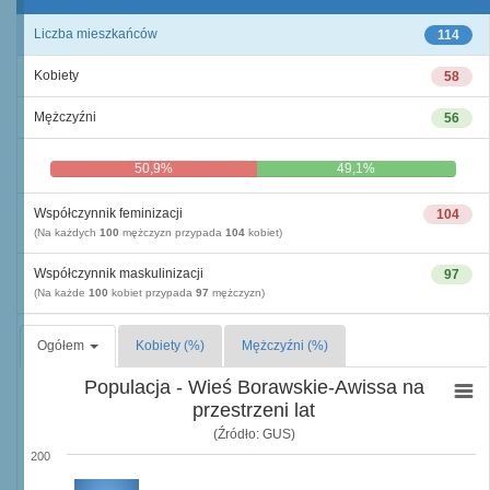
Liczba mieszkańców
114
Kobiety
58
Mężczyźni
56
50,9%
49,1%
Współczynnik feminizacji
104
(Na każdych
100
mężczyzn przypada
104
kobiet)
Współczynnik maskulinizacji
97
(Na każde
100
kobiet przypada
97
mężczyzn)
Ogółem
Kobiety (%)
Mężczyźni (%)
Populacja - Wieś Borawskie-Awissa na
przestrzeni lat
(Źródło: GUS)
200