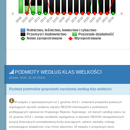
0
0
2009
2010
2011
2012
2013
2014
2015
2016
2017
2018
2019
2020
2021
2022
2023
2024
Rolnictwo, leśnictwo, łowiectwo i rybactwo
Przemysł i budownictwo
Pozostała działalność
Nowo zarejestrowane
Wyrejestrowane
PODMIOTY WEDŁUG KLAS WIELKOŚCI
(Źródło: GUS, 31.XII.2024)
Rozkład podmiotów gospodarki narodowej według klas wielkości
W związku z wprowadzonymi od 1 grudnia 2014 r. zmianami przepisów prawnych
regulujących sposób zasilania rejestru REGON informacjami o podmiotach
podlegających wpisowi do Krajowego Rejestru Sądowego, od danych według stanu na
31 grudnia 2014 r. istnieje możliwość wystąpienia w rejestrze REGON niewypełnionych
pozycji dotyczących przewidywanej liczby pracujących, adresu siedziby, rodzaju
przeważającej działalności oraz formy własności. W związku z powyższym dane