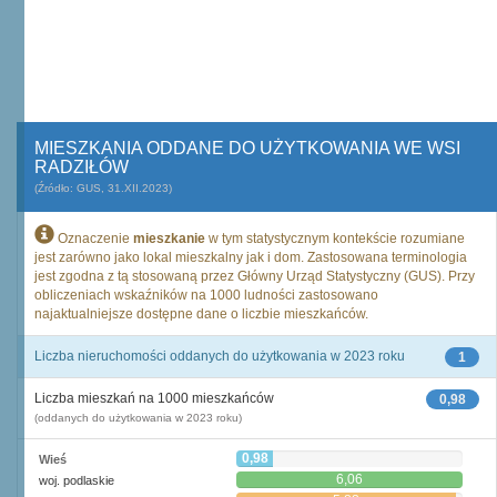
MIESZKANIA ODDANE DO UŻYTKOWANIA WE WSI
RADZIŁÓW
(Źródło: GUS, 31.XII.2023)
Oznaczenie
mieszkanie
w tym statystycznym kontekście rozumiane
jest zarówno jako lokal mieszkalny jak i dom. Zastosowana terminologia
jest zgodna z tą stosowaną przez Główny Urząd Statystyczny (GUS). Przy
obliczeniach wskaźników na 1000 ludności zastosowano
najaktualniejsze dostępne dane o liczbie mieszkańców.
Liczba nieruchomości oddanych do użytkowania w 2023 roku
1
Liczba mieszkań na 1000 mieszkańców
0,98
(oddanych do użytkowania w 2023 roku)
0,98
Wieś
6,06
woj. podlaskie