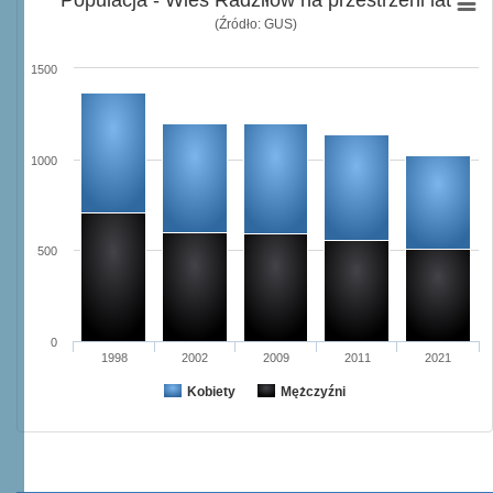
Populacja - Wieś Radziłów na przestrzeni lat
(Źródło: GUS)
1500
1000
500
0
1998
2002
2009
2011
2021
Kobiety
Mężczyźni