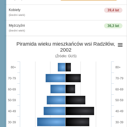
Kobiety
39,4 lat
(średni wiek)
Mężczyźni
36,3 lat
(średni wiek)
Piramida wieku mieszkańców wsi Radziłów,
2002
(Źródło: GUS)
80+
80+
70-79
70-79
60-69
60-69
50-59
50-59
40-49
40-49
30-39
30-39