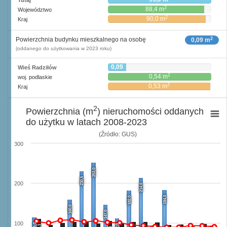
Tutaj
2
88,4 m
Województwo
2
90,0 m
Kraj
2
Powierzchnia budynku mieszkalnego na osobę
0,09 m
(oddanego do użytkowania w 2023 roku)
0,09
Wieś Radziłów
2
m
2
0,54 m
woj. podlaskie
2
0,53 m
Kraj
2
Powierzchnia (m
) nieruchomości oddanych
do użytku w latach 2008-2023
(Źródło: GUS)
300
253,0
230,5
200
214,0
184,0
182,0
160,0
147,0
100
115,0