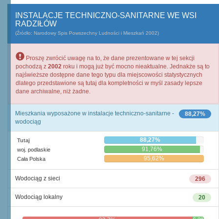
INSTALACJE TECHNICZNO-SANITARNE WE WSI
RADZIŁÓW
(Źródło: Narodowy Spis Powszechny Ludności i Mieszkań 2002)
Proszę zwrócić uwagę na to, że dane prezentowane w tej sekcji
pochodzą z
2002
roku i mogą już być mocno nieaktualne. Jednakże są to
najświeższe dostępne dane tego typu dla miejscowości statystycznych
dlatego przedstawione są tutaj dla kompletności w myśl zasady lepsze
dane archiwalne, niż żadne.
Mieszkania wyposażone w instalacje techniczno-sanitarne -
88,27%
wodociąg
88,27%
Tutaj
91,76%
woj. podlaskie
95,62%
Cała Polska
Wodociąg z sieci
296
Wodociąg lokalny
20