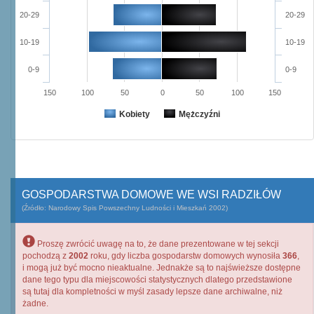
20-29
20-29
10-19
10-19
0-9
0-9
150
100
50
0
50
100
150
Kobiety
Mężczyźni
GOSPODARSTWA DOMOWE WE WSI RADZIŁÓW
(Źródło: Narodowy Spis Powszechny Ludności i Mieszkań 2002)
Proszę zwrócić uwagę na to, że dane prezentowane w tej sekcji
pochodzą z
2002
roku, gdy liczba gospodarstw domowych wynosiła
366
,
i mogą już być mocno nieaktualne. Jednakże są to najświeższe dostępne
dane tego typu dla miejscowości statystycznych dlatego przedstawione
są tutaj dla kompletności w myśl zasady lepsze dane archiwalne, niż
żadne.