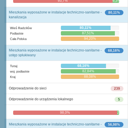
93,7%
6,3%
Mieszkania wyposażone w instalacje techniczno-sanitarne -
80,11%
kanalizacja
80,11%
Wieś Radziłów
87,51%
Podlaskie
94,20%
Cała Polska
Mieszkania wyposażone w instalacje techniczno-sanitarne -
68,16%
ustęp spłukiwany
68,16%
Tutaj
82,84%
woj. podlaskie
88,08%
Kraj
Odprowadzenie do sieci
239
Odprowadzenie do urządzenia lokalnego
5
98,0%
2,0%
Mieszkania wyposażone w instalacje techniczno-sanitarne -
56,98%