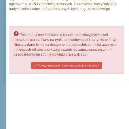
ogrzewania, a
153
z pieców grzewczych. Z kanalizacji korzystały
282
budynki mieszkalne , a
0
podłączonych było do gazu sieciowego.
Posiadamy również dane o cenach transakcyjnych lokali
mieszkalnych zarówno na rynku pierwotnym jak i na rynku wtórnym.
Niestety dane te nie są dostępne dla jednostek administracyjnych
mniejszych od powiatów. Zapraszamy do zapoznania się z nimi
bezpośrednio na stronie powiatu grajewskiego.
Powiat grajewski - ceny transakcyjne mieszkań