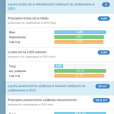
Łączna liczba izb w mieszkaniach oddanych do użytkowania w
4
2023
Przeciętna liczba izb w lokalu
4,00
(oddanego do użytkowania w 2023 roku)
4,00
Wieś
3,82
Województwo
3,79
Cały kraj
Liczba izb na 1000 ludności
3,92
(oddanych do użytkowania w 2023 roku)
3,92
Tutaj
23,14
woj. podlaskie
22,27
Cały kraj
2
Łączna powierzchnia użytkowa w lokalach oddanych do
95 m
użytkowania w 2023
2
Przeciętna powierzchnia użytkowa nieruchomości
95,0 m
(oddanej do użytkowania w 2023 roku)
2
95,0 m