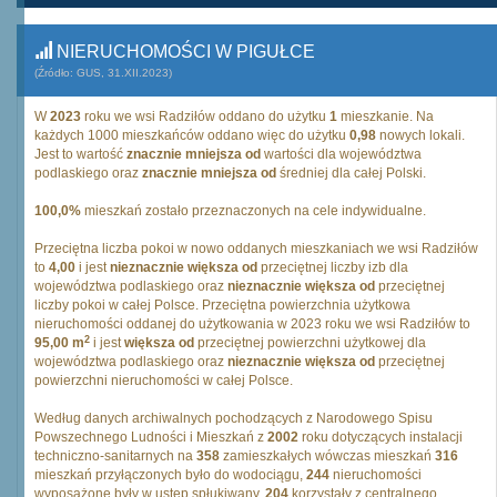
NIERUCHOMOŚCI W PIGUŁCE
(Źródło: GUS, 31.XII.2023)
W
2023
roku we wsi Radziłów oddano do użytku
1
mieszkanie. Na
każdych 1000 mieszkańców oddano więc do użytku
0,98
nowych lokali.
Jest to wartość
znacznie mniejsza od
wartości dla województwa
podlaskiego oraz
znacznie mniejsza od
średniej dla całej Polski.
100,0%
mieszkań zostało przeznaczonych na cele indywidualne.
Przeciętna liczba pokoi w nowo oddanych mieszkaniach we wsi Radziłów
to
4,00
i jest
nieznacznie większa od
przeciętnej liczby izb dla
województwa podlaskiego oraz
nieznacznie większa od
przeciętnej
liczby pokoi w całej Polsce. Przeciętna powierzchnia użytkowa
nieruchomości oddanej do użytkowania w 2023 roku we wsi Radziłów to
2
95,00 m
i jest
większa od
przeciętnej powierzchni użytkowej dla
województwa podlaskiego oraz
nieznacznie większa od
przeciętnej
powierzchni nieruchomości w całej Polsce.
Według danych archiwalnych pochodzących z Narodowego Spisu
Powszechnego Ludności i Mieszkań z
2002
roku dotyczących instalacji
techniczno-sanitarnych na
358
zamieszkałych wówczas mieszkań
316
mieszkań przyłączonych było do wodociągu,
244
nieruchomości
wyposażone były w ustęp spłukiwany,
204
korzystały z centralnego