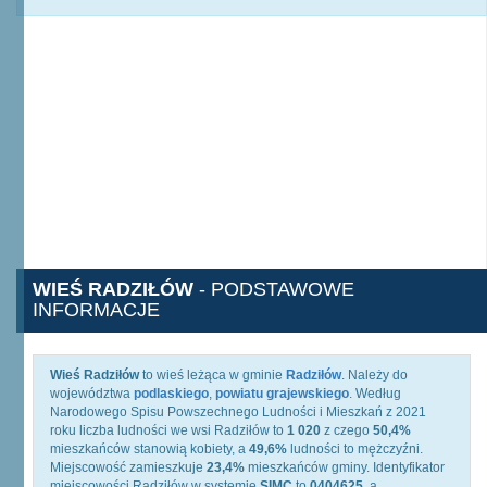
WIEŚ RADZIŁÓW
- PODSTAWOWE
INFORMACJE
Wieś Radziłów
to wieś leżąca w gminie
Radziłów
. Należy do
województwa
podlaskiego
,
powiatu grajewskiego
. Według
Narodowego Spisu Powszechnego Ludności i Mieszkań z 2021
roku liczba ludności we wsi Radziłów to
1 020
z czego
50,4%
mieszkańców stanowią kobiety, a
49,6%
ludności to mężczyźni.
Miejscowość zamieszkuje
23,4%
mieszkańców gminy. Identyfikator
miejscowości Radziłów w systemie
SIMC
to
0404625
, a