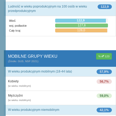
Ludność w wieku poprodukcyjnym na 100 osób w wieku
122,9
przedprodukcyjnym
122,9
Wieś
127,8
woj. podlaskie
126,0
Cały kraj
MOBILNE GRUPY WIEKU
%
123
(Źródło: GUS, NSP 2021)
W wieku produkcyjnym mobilnym (18-44 lata)
57,9%
Kobiety
56,7%
(w wieku mobilnym)
Mężczyźni
59,0%
(w wieku mobilnym)
W wieku produkcyjnym niemobilnym
42,1%