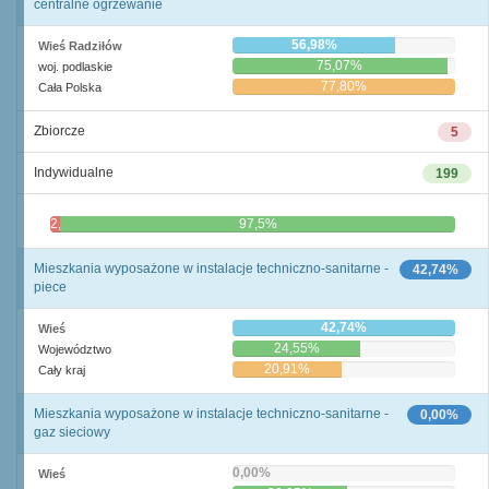
centralne ogrzewanie
56,98%
Wieś Radziłów
75,07%
woj. podlaskie
77,80%
Cała Polska
Zbiorcze
5
Indywidualne
199
2,5%
97,5%
Mieszkania wyposażone w instalacje techniczno-sanitarne -
42,74%
piece
42,74%
Wieś
24,55%
Województwo
20,91%
Cały kraj
Mieszkania wyposażone w instalacje techniczno-sanitarne -
0,00%
gaz sieciowy
0,00%
Wieś