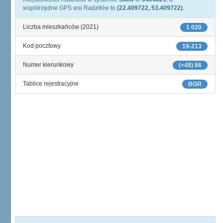
współrzędne GPS wsi Radziłów to
(22.409722, 53.409722)
.
Liczba mieszkańców (2021)
1 020
Kod pocztowy
19-213
Numer kierunkowy
(+48) 86
Tablice rejestracyjne
BGR