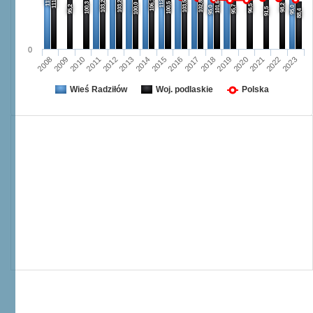
112,0
111,1
106,1
103,2
103,2
103,5
102,8
101,6
100,3
100,5
100,0
98,2
96,5
95,2
95,7
95,0
95,0
91,5
88,4
0
2008
2009
2010
2011
2012
2013
2014
2015
2016
2017
2018
2019
2020
2021
2022
2023
Wieś Radziłów
Woj. podlaskie
Polska