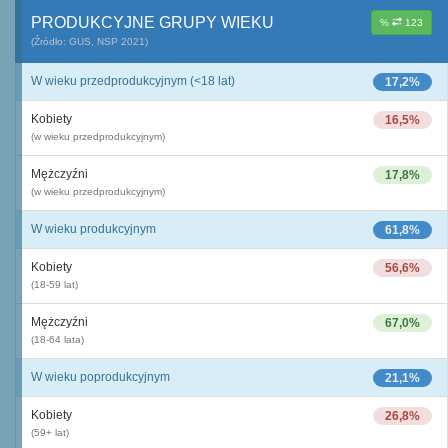
PRODUKCYJNE GRUPY WIEKU
%
123
(Źródło: GUS, NSP 2021)
W wieku przedprodukcyjnym (<18 lat)
17,2%
Kobiety
16,5%
(w wieku przedprodukcyjnym)
Mężczyźni
17,8%
(w wieku przedprodukcyjnym)
W wieku produkcyjnym
61,8%
Kobiety
56,6%
(18-59 lat)
Mężczyźni
67,0%
(18-64 lata)
W wieku poprodukcyjnym
21,1%
Kobiety
26,8%
(59+ lat)