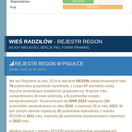
30,05%
Województwo
58,32%
Kraj
WIEŚ RADZIŁÓW
- REJESTR REGON
(KLASY WIELKOŚCI, SEKCJE PKD, FORMY PRAWNE)
REJESTR REGON W PIGUŁCE
(Źródło: GUS, 31.XII.2024)
We wsi Radziłów w roku 2024 w rejestrze
REGON
zarejestrowanych było
78
podmiotów gospodarki narodowej, z czego
47
stanowiły osoby
fizyczne prowadzące działalność gospodarczą. W tymże roku
zarejestrowano
4
nowe podmioty, a
5
podmiotów zostało
wyrejestrowanych. Na przestrzeni lat
2009
-
2024
najwięcej (
10
)
podmiotów zarejestrowano w roku
2010
, a najmniej (
3
) w roku
2023
. W
tym samym okresie najwięcej (
9
) podmiotów wykreślono z rejestru
REGON w
2011
roku, najmniej (
2
) podmiotów wyrejestrowano natomiast
w
2022
roku.
Według danych z rejestru REGON wśród podmiotów posiadających