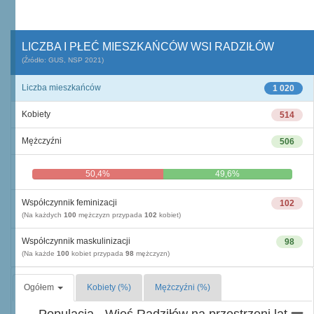
LICZBA I PŁEĆ MIESZKAŃCÓW WSI RADZIŁÓW
(Źródło: GUS, NSP 2021)
Liczba mieszkańców
1 020
Kobiety
514
Mężczyźni
506
50,4%
49,6%
Współczynnik feminizacji
102
(Na każdych
100
mężczyzn przypada
102
kobiet)
Współczynnik maskulinizacji
98
(Na każde
100
kobiet przypada
98
mężczyzn)
Ogółem
Kobiety (%)
Mężczyźni (%)