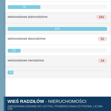
79
wieloosobowe jednorodzinne
241
241
wieloosobowe dwurodzinne
31
31
wieloosobowe nierodzinne
14
14
WIEŚ RADZIŁÓW
- NIERUCHOMOŚCI
(MIESZKANIA ODDANE DO UŻYTKU, POWIERZCHNIA UŻYTKOWA, LICZBA
IZB)