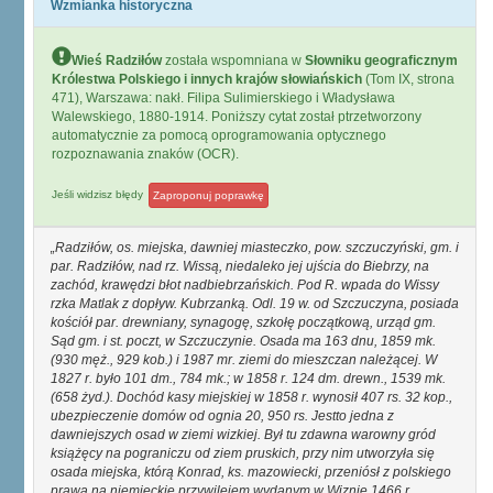
Wzmianka historyczna
Wieś Radziłów
została wspomniana w
Słowniku geograficznym
Królestwa Polskiego i innych krajów słowiańskich
(Tom IX, strona
471), Warszawa: nakł. Filipa Sulimierskiego i Władysława
Walewskiego, 1880-1914. Poniższy cytat został ptrzetworzony
automatycznie za pomocą oprogramowania optycznego
rozpoznawania znaków (OCR).
Jeśli widzisz błędy
Zaproponuj poprawkę
Radziłów, os. miejska, dawniej miasteczko, pow. szczuczyński, gm. i
par. Radziłów, nad rz. Wissą, niedaleko jej ujścia do Biebrzy, na
zachód, krawędzi błot nadbiebrzańskich. Pod R. wpada do Wissy
rzka Matlak z dopływ. Kubrzanką. Odl. 19 w. od Szczuczyna, posiada
kościół par. drewniany, synagogę, szkołę początkową, urząd gm.
Sąd gm. i st. poczt, w Szczuczynie. Osada ma 163 dnu, 1859 mk.
(930 męż., 929 kob.) i 1987 mr. ziemi do mieszczan należącej. W
1827 r. było 101 dm., 784 mk.; w 1858 r. 124 dm. drewn., 1539 mk.
(658 żyd.). Dochód kasy miejskiej w 1858 r. wynosił 407 rs. 32 kop.,
ubezpieczenie domów od ognia 20, 950 rs. Jestto jedna z
dawniejszych osad w ziemi wizkiej. Był tu zdawna warowny gród
książęcy na pograniczu od ziem pruskich, przy nim utworzyła się
osada miejska, którą Konrad, ks. mazowiecki, przeniósł z polskiego
prawa na niemieckie przywilejem wydanym w Wiznie 1466 r.