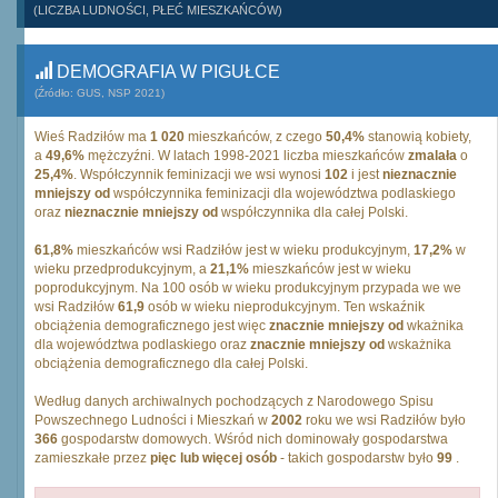
(LICZBA LUDNOŚCI, PŁEĆ MIESZKAŃCÓW)
DEMOGRAFIA W PIGUŁCE
(Źródło: GUS, NSP 2021)
Wieś Radziłów ma
1 020
mieszkańców, z czego
50,4%
stanowią kobiety,
a
49,6%
mężczyźni. W latach 1998-2021 liczba mieszkańców
zmalała
o
25,4%
. Współczynnik feminizacji we wsi wynosi
102
i jest
nieznacznie
mniejszy od
współczynnika feminizacji dla województwa podlaskiego
oraz
nieznacznie mniejszy od
współczynnika dla całej Polski.
61,8%
mieszkańców wsi Radziłów jest w wieku produkcyjnym,
17,2%
w
wieku przedprodukcyjnym, a
21,1%
mieszkańców jest w wieku
poprodukcyjnym. Na 100 osób w wieku produkcyjnym przypada we we
wsi Radziłów
61,9
osób w wieku nieprodukcyjnym. Ten wskaźnik
obciążenia demograficznego jest więc
znacznie mniejszy od
wkażnika
dla województwa podlaskiego oraz
znacznie mniejszy od
wskażnika
obciążenia demograficznego dla całej Polski.
Według danych archiwalnych pochodzących z Narodowego Spisu
Powszechnego Ludności i Mieszkań w
2002
roku we wsi Radziłów było
366
gospodarstw domowych. Wśród nich dominowały gospodarstwa
zamieszkałe przez
pięc lub więcej osób
- takich gospodarstw było
99
.