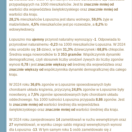
przypadających na 1000 mieszkańców. Jest to
znacznie mniej od
wartości dla województwa świętokrzyskiego oraz
znacznie mniej od
wartości dla kraju.
28,1%
mieszkańców Łopuszna jest stanu wolnego,
59,0%
żyje w
małżeństwie,
4,5%
mieszkańców jest po rozwodzie, a
8,2%
to
wdowy/wdowcy.
Łopuszno ma
ujemny
przyrost naturalny wynoszący
-1
. Odpowiada to
przyrostowi naturalnemu
-0,23
na 1000 mieszkańców Łopuszna. W 2024
roku urodziło się
16
dzieci, w tym
31,3%
dziewczynek i
68,8%
chłopców.
Średnia waga noworodków to
3 353 gramów
. Współczynnik dynamiki
demograficznej, czyli stosunek liczby urodzeń żywych do liczby zgonów
wynosi
0,78
i jest
znacznie większy od
średniej dla województwa oraz
znacznie większy od
współczynnika dynamiki demograficznej dla całego
kraju.
W 2024 roku
36,6%
zgonów w Łopusznie spowodowanych było
chorobami układu krążenia, przyczyną
24,8%
zgonów w Łopusznie były
nowotwory, a
7,5%
zgonów spowodowanych było chorobami układu
oddechowego. Na 1000 ludności Łopuszna przypada
8.86
zgonów. Jest
to
znacznie mniej od
wartości średniej dla województwa
świętokrzyskiego oraz
znacznie mniej od
wartości średniej dla kraju.
W 2024 roku zarejestrowano
14
zameldowań w ruchu wewnętrznym oraz
27
wymeldowań, w wyniku czego saldo migracji wewnętrznych wynosi
dla Łopuszna
-13
. W tym samym roku
1
osób zameldowało się z