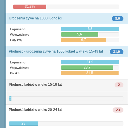
31,3%
68,8%
Urodzenia żywe na 1000 ludności
8,6
8,6
Łopuszno
5,6
Województwo
6,7
Cały kraj
Płodność - urodzenia żywe na 1000 kobiet w wieku 15-49 lat
31,9
31,9
Łopuszno
28,7
Województwo
31,5
Polska
Płodność kobiet w wieku 15-19 lat
2
2
Płodność kobiet w wieku 20-24 lat
23
23