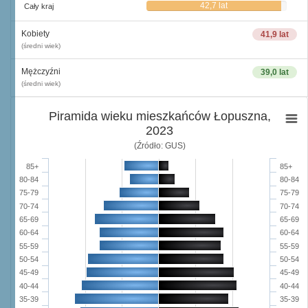
42,7 lat
Cały kraj
Kobiety
41,9 lat
(średni wiek)
Mężczyźni
39,0 lat
(średni wiek)
Piramida wieku mieszkańców Łopuszna,
2023
(Źródło: GUS)
85+
85+
80-84
80-84
75-79
75-79
70-74
70-74
65-69
65-69
60-64
60-64
55-59
55-59
50-54
50-54
45-49
45-49
40-44
40-44
35-39
35-39