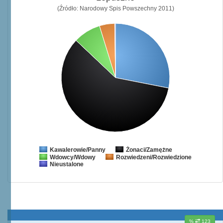
(Źródło: Narodowy Spis Powszechny 2011)
Żonaci/Zamężne
Kawalerowie/Panny
Wdowcy/Wdowy
Rozwiedzeni/Rozwiedzione
Nieustalone
%
123