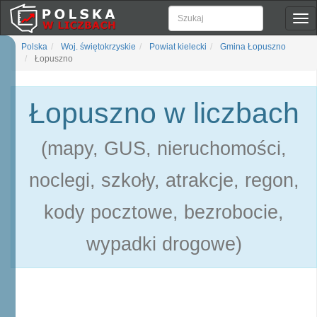
Pok
naw
Polska
Woj. świętokrzyskie
Powiat kielecki
Gmina Łopuszno
Łopuszno
Łopuszno w liczbach
(mapy, GUS, nieruchomości,
noclegi, szkoły, atrakcje, regon,
kody pocztowe, bezrobocie,
wypadki drogowe)