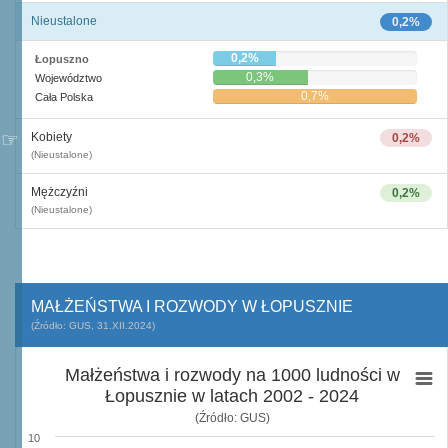
Nieustalone
0,2%
0,2%
Łopuszno
0,3%
Województwo
0,7%
Cała Polska
Kobiety
0,2%
(Nieustalone)
Mężczyźni
0,2%
(Nieustalone)
MAŁŻEŃSTWA I ROZWODY W ŁOPUSZNIE
(Źródło: GUS, 31.XII.2024)
Małżeństwa i rozwody na 1000 ludności w
Łopusznie w latach 2002 - 2024
(Źródło: GUS)
10