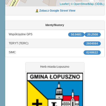
Leaflet
|
© OpenStreetMap (ODBL)
Zobacz Google Street View
Identyfikatory
Współrzędne GPS
50.9481
20.2508
TERYT (TERC)
2604084
SIMC
0248622
Herb miasta Łopuszno