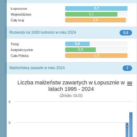
3,7
Łopuszno
3,1
Województwo
3,6
Cały kraj
Rozwody na 1000 ludności w roku 2024
0,6
0,6
Tutaj
0,8
świętokrzyskie
1,5
Cała Polska
Małżeństwa zawarte w roku 2024
7
Liczba małżeństw zawartych w Łopusznie w
latach 1995 - 2024
(Źródło: GUS)
8
7
6
6