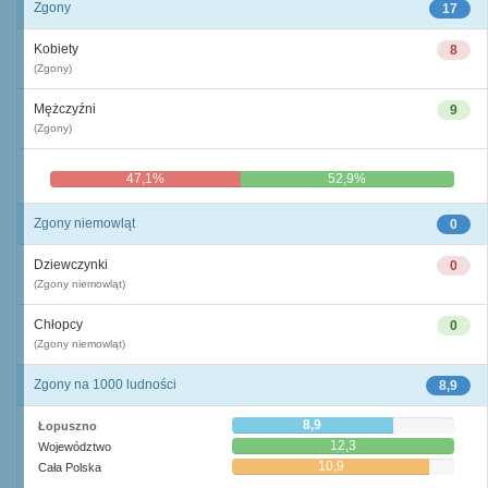
Zgony
17
Kobiety
8
(Zgony)
Mężczyźni
9
(Zgony)
47,1%
52,9%
Zgony niemowląt
0
Dziewczynki
0
(Zgony niemowląt)
Chłopcy
0
(Zgony niemowląt)
Zgony na 1000 ludności
8,9
8,9
Łopuszno
12,3
Województwo
10,9
Cała Polska