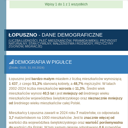
Wpisy 1 do 1 z 1 wszystkich
ŁOPUSZNO
- DANE DEMOGRAFICZNE
(LICZBA LUDNOŚCI, PŁEĆ MIESZKAŃCÓW, PIRAMIDA WIEKU, PRZYROST
NATURALNY, STAN CYWILNY, MAŁŻEŃSTWA I ROZWODY, PRZYCZYNY
ZGONÓW, MIGRACJE)
DEMOGRAFIA W PIGUŁCE
(Źródło: GUS, 31.XII.2024)
Łopuszno jest
bardzo małym
miastem z liczbą mieszkańców wynoszącą
1 437
, z czego
51,3%
stanowią kobiety, a
48,7%
mężczyźni. W latach
2002-2024 liczba mieszkańców
wzrosła
o
11,3%
. Średni wiek
mieszkańców wynosi
40,5 lat
i jest
mniejszy od
średniego wieku
mieszkańców województwa świętokrzyskiego oraz
nieznacznie mniejszy
od
średniego wieku mieszkańców całej Polski.
Mieszkańcy Łopuszna zawarli w 2024 roku
7
małżeństw, co odpowiada
3,7
małżeństwom na 1000 mieszkańców. Jest to
znacznie więcej od
wartości dla województwa świętokrzyskiego oraz
wartość porównywalna
do
wartości dla Polski. W tym samym okresie odnotowano
0,6
rozwodów