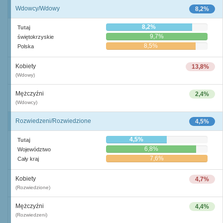
Wdowcy/Wdowy
8,2%
8,2%
Tutaj
9,7%
świętokrzyskie
8,5%
Polska
Kobiety
13,8%
(Wdowy)
Mężczyźni
2,4%
(Wdowcy)
Rozwiedzeni/Rozwiedzione
4,5%
4,5%
Tutaj
6,8%
Województwo
7,6%
Cały kraj
Kobiety
4,7%
(Rozwiedzione)
Mężczyźni
4,4%
(Rozwiedzeni)