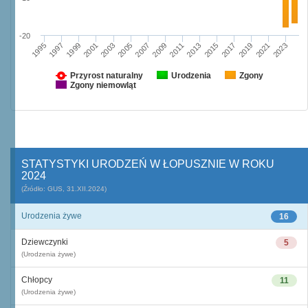
-20
1995
2003
2011
2019
1997
2005
2013
2021
1999
2007
2015
2023
2001
2009
2017
Przyrost naturalny
Urodzenia
Zgony
Zgony niemowląt
STATYSTYKI URODZEŃ W ŁOPUSZNIE W ROKU
2024
(Źródło: GUS, 31.XII.2024)
Urodzenia żywe
16
Dziewczynki
5
(Urodzenia żywe)
Chłopcy
11
(Urodzenia żywe)