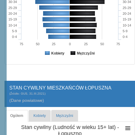
30-34
30-34
25-29
25-29
20-24
20-24
15-19
15-19
10-14
10-14
5-9
5-9
0-4
0-4
75
50
25
0
25
50
75
Kobiety
Mężczyźni
STAN CYWILNY MIESZKAŃCÓW ŁOPUSZNA
(Źródło: GUS, 31.III.2021)
(Dane powiatowe)
Ogółem
Kobiety
Mężczyźni
Stan cywilny (Ludność w wieku 15+ lat) -
Łopuszno