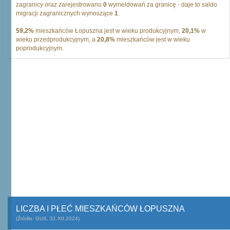
zagranicy oraz zarejestrowano
0
wymeldowań za granicę - daje to saldo
migracji zagranicznych wynoszące
1
.
59,2%
mieszkańców Łopuszna jest w wieku produkcyjnym,
20,1%
w
wieku przedprodukcyjnym, a
20,8%
mieszkańców jest w wieku
poprodukcyjnym.
LICZBA I PŁEĆ MIESZKAŃCÓW ŁOPUSZNA
(Źródło: GUS, 31.XII.2024)