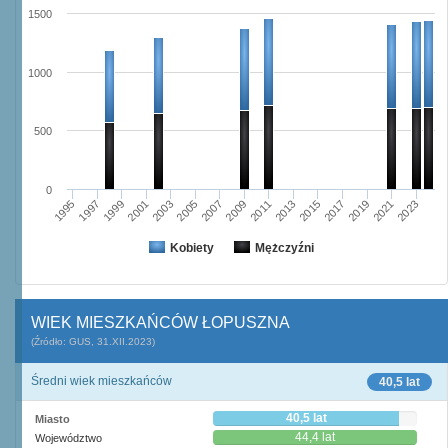
1500
1000
500
0
2003
2019
2005
2021
2007
2023
2009
1995
2011
1997
2013
1999
2015
2001
2017
Kobiety
Mężczyźni
WIEK MIESZKAŃCÓW ŁOPUSZNA
(Źródło: GUS, 31.XII.2023)
Średni wiek mieszkańców
40,5 lat
40,5 lat
Miasto
44,4 lat
Województwo