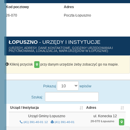
Kod pocztowy
Adres
26-070
Poczta Łopuszno
ŁOPUSZNO
- URZĘDY I INSTYTUCJE
(URZĘDY, ADRESY, DANE KONTAKTOWE, GODZINY URZĘDOWANIA I
PRZYJMOWANIA, LOKALIZACJA, MAPA URZĘDÓW W ŁOPUSZNIE)
Kliknij przycisk
przy danym urzędzie żeby zobaczyć go na mapie.
Pokazuj
wpisów
Szukaj:
Urząd / Instytucja
Adres
Urząd Gminy Łopuszno
ul. Konecka 12
26-070 Łopuszno
(41) 391-40-01 12
(41) 391-40-01