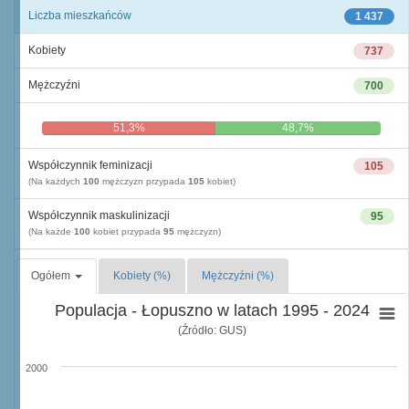
Liczba mieszkańców
1 437
Kobiety
737
Mężczyźni
700
51,3%
48,7%
Współczynnik feminizacji
105
(Na każdych
100
mężczyzn przypada
105
kobiet)
Współczynnik maskulinizacji
95
(Na każde
100
kobiet przypada
95
mężczyzn)
Ogółem
Kobiety (%)
Mężczyźni (%)
Populacja - Łopuszno w latach 1995 - 2024
(Źródło: GUS)
2000