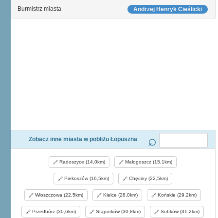
Burmistrz miasta
Andrzej Henryk Cieślicki
Zobacz inne miasta w pobliżu Łopuszna
Radoszyce (14,0km)
Małogoszcz (15,1km)
Piekoszów (16,5km)
Chęciny (22,5km)
Włoszczowa (22,5km)
Kielce (28,0km)
Końskie (29,2km)
Przedbórz (30,6km)
Stąporków (30,8km)
Sobków (31,2km)