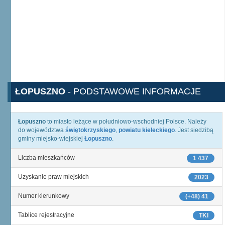
ŁOPUSZNO
- PODSTAWOWE INFORMACJE
Łopuszno
to miasto leżące w południowo-wschodniej Polsce. Należy
do województwa
świętokrzyskiego
,
powiatu kieleckiego
. Jest siedzibą
gminy miejsko-wiejskiej
Łopuszno
.
Liczba mieszkańców
1 437
Uzyskanie praw miejskich
2023
Numer kierunkowy
(+48) 41
Tablice rejestracyjne
TKI