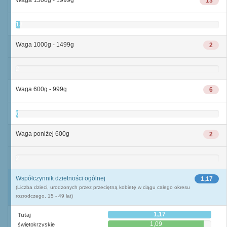
Waga 1500g - 1999g
13
13
Waga 1000g - 1499g
2
2
Waga 600g - 999g
6
6
Waga poniżej 600g
2
2
Współczynnik dzietności ogólnej
1,17
(Liczba dzieci, urodzonych przez przeciętną kobietę w ciągu całego okresu
rozrodczego, 15 - 49 lat)
1,17
Tutaj
1,09
świętokrzyskie