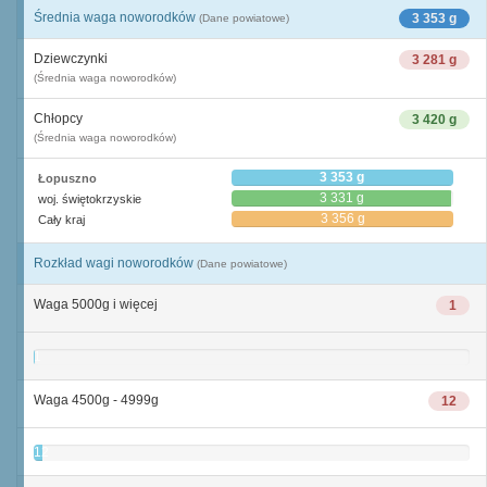
Średnia waga noworodków
3 353 g
(Dane powiatowe)
Dziewczynki
3 281 g
(Średnia waga noworodków)
Chłopcy
3 420 g
(Średnia waga noworodków)
3 353 g
Łopuszno
3 331 g
woj. świętokrzyskie
3 356 g
Cały kraj
Rozkład wagi noworodków
(Dane powiatowe)
Waga 5000g i więcej
1
1
Waga 4500g - 4999g
12
12