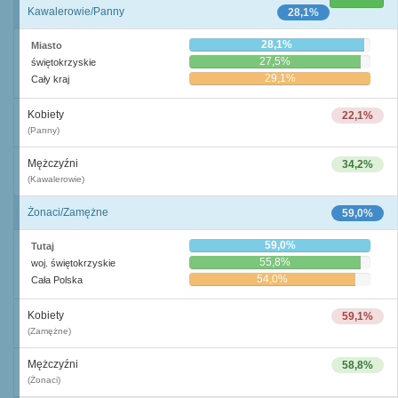
Kawalerowie/Panny
28,1%
28,1%
Miasto
27,5%
świętokrzyskie
29,1%
Cały kraj
Kobiety
22,1%
(Panny)
Mężczyźni
34,2%
(Kawalerowie)
Żonaci/Zamężne
59,0%
59,0%
Tutaj
55,8%
woj. świętokrzyskie
54,0%
Cała Polska
Kobiety
59,1%
(Zamężne)
Mężczyźni
58,8%
(Żonaci)