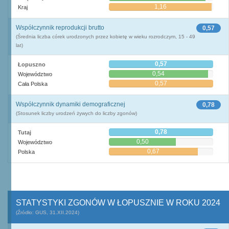
1,16
Kraj
Współczynnik reprodukcji brutto
0,57
(Średnia liczba córek urodzonych przez kobietę w wieku rozrodczym, 15 - 49
lat)
0,57
Łopuszno
0,54
Województwo
0,57
Cała Polska
Współczynnik dynamiki demograficznej
0,78
(Stosunek liczby urodzeń żywych do liczby zgonów)
0,78
Tutaj
0,50
Województwo
0,67
Polska
STATYSTYKI ZGONÓW W ŁOPUSZNIE W ROKU 2024
(Źródło: GUS, 31.XII.2024)