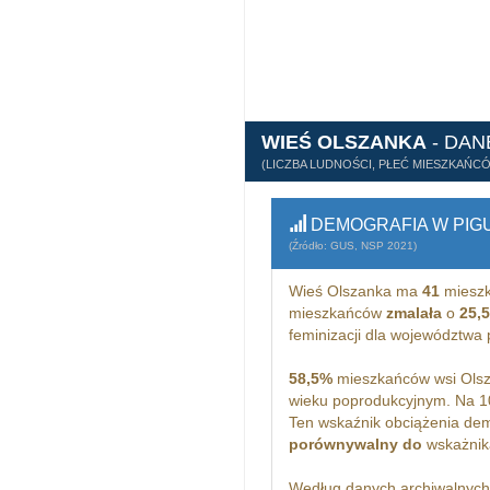
WIEŚ OLSZANKA
- DAN
(LICZBA LUDNOŚCI, PŁEĆ MIESZKAŃC
DEMOGRAFIA W PIG
(Źródło: GUS, NSP 2021)
Wieś Olszanka ma
41
mieszk
mieszkańców
zmalała
o
25,
feminizacji dla województwa
58,5%
mieszkańców wsi Olsz
wieku poprodukcyjnym. Na 1
Ten wskaźnik obciążenia dem
porównywalny do
wskażnika
Według danych archiwalnyc