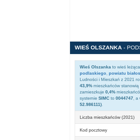
WIEŚ OLSZANKA
- PO
Wieś Olszanka
to wieś leżąc
podlaskiego
,
powiatu biało
Ludności i Mieszkań z 2021 ro
43,9%
mieszkańców stanowią 
zamieszkuje
0,4%
mieszkańców
systemie
SIMC
to
0044747
, a
52.986111)
.
Liczba mieszkańców (2021)
Kod pocztowy