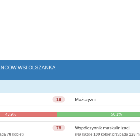
KAŃCÓW WSI OLSZANKA
18
Mężczyźni
43,9%
56,1%
78
Współczynnik maskulinizacji
pada
78
kobiet)
(Na każde
100
kobiet przypada
128
mę