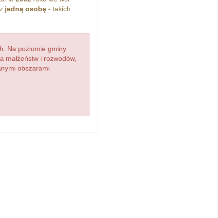
ez
jedną osobę
- takich
h. Na poziomie gminy
zba małżeństw i rozwodów,
ianymi obszarami