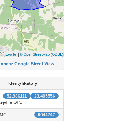
Leaflet
|
© OpenStreetMap (ODBL)
Zobacz Google Street View
Identyfikatory
52.986111
23.405556
rzędne GPS
IMC
0044747