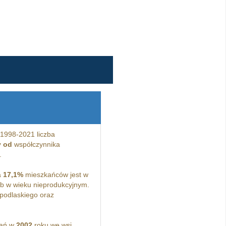
1998-2021 liczba
y od
współczynnika
.
a
17,1%
mieszkańców jest w
b w wieku nieprodukcyjnym.
podlaskiego oraz
kań w
2002
roku we wsi