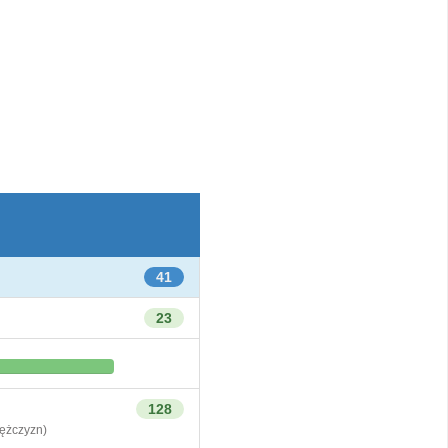
41
23
128
żczyzn)