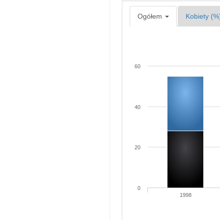
Ogółem
Kobiety (%
60
40
20
0
1998