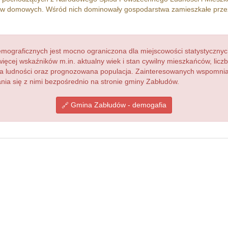
w domowych. Wśród nich dominowały gospodarstwa zamieszkałe prz
ograficznych jest mocno ograniczona dla miejscowości statystycznyc
więcej wskaźników m.in. aktualny wiek i stan cywilny mieszkańców, lic
acja ludności oraz prognozowana populacja. Zainteresowanych wspomn
ia się z nimi bezpośrednio na stronie gminy Zabłudów.
Gmina Zabłudów - demogafia