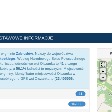
DSTAWOWE INFORMACJE
a w gminie
Zabłudów
. Należy do województwa
W
stockiego
. Według Narodowego Spisu Powszechnego
ku liczba ludności we wsi Olszanka to
41
z czego
kobiety, a
56,1%
ludności to mężczyźni. Miejscowość
 gminy. Identyfikator miejscowości Olszanka w
 współrzędne GPS wsi Olszanka to
(23.405556,
41
16-060