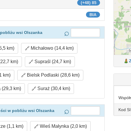
(+48) 85
BIA
pobliżu wsi Olszanka
5,5 km)
Michałowo (14,4 km)
(22,7 km)
Supraśl (24,7 km)
1 km)
Bielsk Podlaski (28,6 km)
(29,3 km)
Suraż (30,4 km)
Współ
Kod S
ści w pobliżu wsi Olszanka
e (1,1 km)
Wieś Małynka (2,0 km)