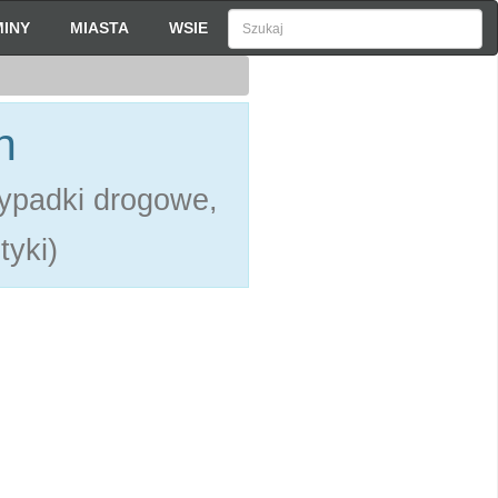
INY
MIASTA
WSIE
h
ypadki drogowe,
tyki)