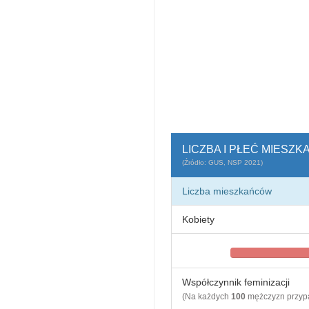
LICZBA I PŁEĆ MIESZ
(Źródło: GUS, NSP 2021)
Liczba mieszkańców
Kobiety
Współczynnik feminizacji
(Na każdych
100
mężczyzn przy