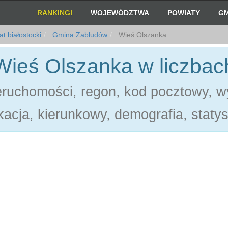
RANKINGI
WOJEWÓDZTWA
POWIATY
GM
t białostocki
Gmina Zabłudów
Wieś Olszanka
Wieś Olszanka w liczbac
eruchomości, regon, kod pocztowy, w
acja, kierunkowy, demografia, statys