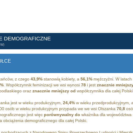
E DEMOGRAFICZNE
ÓW)
UŁCE
ańców, z czego
43,9%
stanowią kobiety, a
56,1%
mężczyźni. W latach 
5%
. Współczynnik feminizacji we wsi wynosi
78
i jest
znacznie mniejsz
 podlaskiego oraz
znacznie mniejszy od
współczynnika dla całej Polski
anka jest w wieku produkcyjnym,
24,4%
w wieku przedprodukcyjnym, 
00 osób w wieku produkcyjnym przypada we we wsi Olszanka
70,8
osó
ograficznego jest więc
porównywalny do
wkażnika dla województwa 
 obciążenia demograficznego dla całej Polski.
h pochodzących z Narodowego Spisu Powszechnego Ludności i Miesz