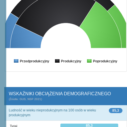
Przedprodukcyjny
Produkcyjny
Poprodukcyjny
WSKAŹNIKI OBCIĄŻENIA DEMOGRAFICZNEGO
(Źródło: GUS, NSP 2021)
Ludność w wieku nieprodukcyjnym na 100 osób w wieku
85,3
produkcyjnym
85,3
Tutaj