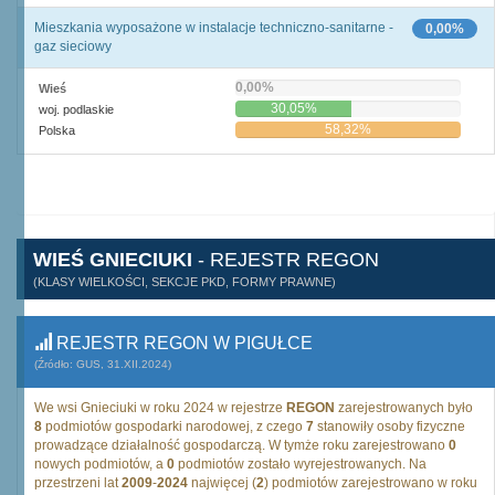
Mieszkania wyposażone w instalacje techniczno-sanitarne -
0,00%
gaz sieciowy
0,00%
Wieś
30,05%
woj. podlaskie
58,32%
Polska
WIEŚ GNIECIUKI
- REJESTR REGON
(KLASY WIELKOŚCI, SEKCJE PKD, FORMY PRAWNE)
REJESTR REGON W PIGUŁCE
(Źródło: GUS, 31.XII.2024)
We wsi Gnieciuki w roku 2024 w rejestrze
REGON
zarejestrowanych było
8
podmiotów gospodarki narodowej, z czego
7
stanowiły osoby fizyczne
prowadzące działalność gospodarczą. W tymże roku zarejestrowano
0
nowych podmiotów, a
0
podmiotów zostało wyrejestrowanych. Na
przestrzeni lat
2009
-
2024
najwięcej (
2
) podmiotów zarejestrowano w roku