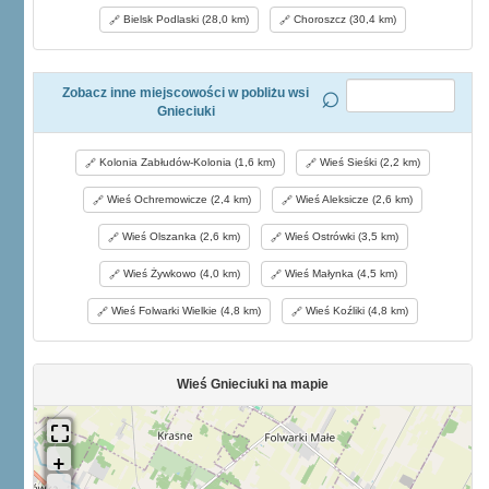
Bielsk Podlaski (28,0 km)
Choroszcz (30,4 km)
Zobacz inne miejscowości w pobliżu wsi
Gnieciuki
Kolonia Zabłudów-Kolonia (1,6 km)
Wieś Sieśki (2,2 km)
Wieś Ochremowicze (2,4 km)
Wieś Aleksicze (2,6 km)
Wieś Olszanka (2,6 km)
Wieś Ostrówki (3,5 km)
Wieś Żywkowo (4,0 km)
Wieś Małynka (4,5 km)
Wieś Folwarki Wielkie (4,8 km)
Wieś Koźliki (4,8 km)
Wieś Gnieciuki na mapie