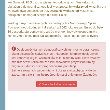
wsi Gnieciuki
85,3
osób w wieku nieprodukcyjnym. Ten wskaźnik
obciążenia demograficznego jest więc
znacznie większy od
wkażnika dla
województwa podlaskiego oraz
znacznie większy od
wskażnika
obciążenia demograficznego dla całej Polski.
Według danych archiwalnych pochodzących z Narodowego Spisu
Powszechnego Ludności i Mieszkań w
2002
roku we wsi Gnieciuki było
30
gospodarstw domowych. Wśród nich dominowały gospodarstwa
zamieszkałe przez
pięc lub więcej osób
- takich gospodarstw było
9
.
Dostępność danych demograficznych jest mocno ograniczona
dla miejscowości statystycznych. Na poziomie gminy dostępnych
jest znacznie więcej wskaźników m.in. aktualny wiek i stan cywilny
mieszkańców, liczba małżeństw i rozwodów, przyrost naturalny,
migracja ludności oraz prognozowana populacja.
Zainteresowanych wspomnianymi obszarami zachęcamy do do
zapoznania się z nimi bezpośrednio na stronie gminy Zabłudów.
Gmina Zabłudów - demogafia