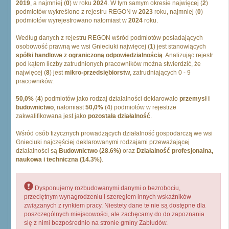
2019
, a najmniej (
0
) w roku
2024
. W tym samym okresie najwięcej (
2
)
podmiotów wykreślono z rejestru REGON w
2023
roku, najmniej (
0
)
podmiotów wyrejestrowano natomiast w
2024
roku.
Według danych z rejestru REGON wśród podmiotów posiadających
osobowość prawną we wsi Gnieciuki najwięcej (
1
) jest stanowiących
spółki handlowe z ograniczoną odpowiedzialnością
. Analizując rejestr
pod kątem liczby zatrudnionych pracowników można stwierdzić, że
najwięcej (
8
) jest
mikro-przedsiębiorstw
, zatrudniających 0 - 9
pracowników.
50,0%
(
4
) podmiotów jako rodzaj działalności deklarowało
przemysł i
budownictwo
, natomiast
50,0%
(
4
) podmiotów w rejestrze
zakwalifikowana jest jako
pozostała działalność
.
Wśród osób fizycznych prowadzących działalność gospodarczą we wsi
Gnieciuki najczęściej deklarowanymi rodzajami przeważającej
działalności są
Budownictwo (28.6%)
oraz
Działalność profesjonalna,
naukowa i techniczna (14.3%)
.
Dysponujemy rozbudowanymi danymi o bezrobociu,
przeciętnym wynagrodzeniu i szeregiem innych wskaźników
związanych z rynkiem pracy. Niestety dane te nie są dostępne dla
poszczególnych miejscowości, ale zachęcamy do do zapoznania
się z nimi bezpośrednio na stronie gminy Zabłudów.