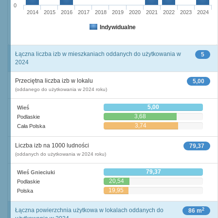
0
2014
2015
2016
2017
2018
2019
2020
2021
2022
2023
2024
Indywidualne
Łączna liczba izb w mieszkaniach oddanych do użytkowania w
5
2024
Przeciętna liczba izb w lokalu
5,00
(oddanego do użytkowania w 2024 roku)
5,00
Wieś
3,68
Podlaskie
3,74
Cała Polska
Liczba izb na 1000 ludności
79,37
(oddanych do użytkowania w 2024 roku)
79,37
Wieś Gnieciuki
20,54
Podlaskie
19,95
Polska
2
Łączna powierzchnia użytkowa w lokalach oddanych do
86 m