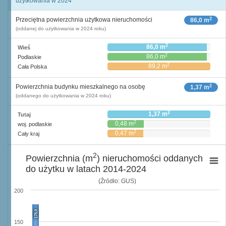
użytkowania w 2024
2
Przeciętna powierzchnia użytkowa nieruchomości
86,0 m
(oddanej do użytkowania w 2024 roku)
2
86,0 m
Wieś
2
86,0 m
Podlaskie
2
89,2 m
Cała Polska
2
Powierzchnia budynku mieszkalnego na osobę
1,37 m
(oddanego do użytkowania w 2024 roku)
2
1,37 m
Tutaj
2
0,48 m
woj. podlaskie
2
0,47 m
Cały kraj
2
Powierzchnia (m
) nieruchomości oddanych
do użytku w latach 2014-2024
(Źródło: GUS)
200
178,0
150