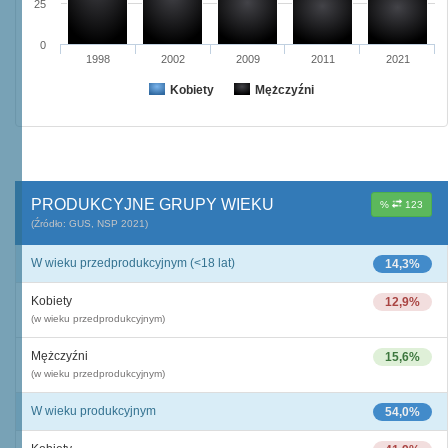
25
0
1998
2002
2009
2011
2021
Kobiety
Mężczyźni
PRODUKCYJNE GRUPY WIEKU
%
123
(Źródło: GUS, NSP 2021)
W wieku przedprodukcyjnym (<18 lat)
14,3%
Kobiety
12,9%
(w wieku przedprodukcyjnym)
Mężczyźni
15,6%
(w wieku przedprodukcyjnym)
W wieku produkcyjnym
54,0%