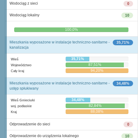
Wodociąg z sieci
0
Wodociąg lokalny
10
0,0%
100,0%
Mieszkania wyposażone w instalacje techniczno-sanitarne -
35,71%
kanalizacja
35,71%
Wieś
87,51%
Województwo
94,20%
Cały kraj
Mieszkania wyposażone w instalacje techniczno-sanitarne -
34,48%
ustęp spłukiwany
34,48%
Wieś Gnieciuki
82,84%
woj. podlaskie
88,08%
Kraj
Odprowadzenie do sieci
0
Odprowadzenie do urządzenia lokalnego
10