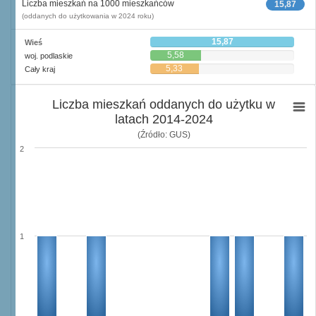
Liczba mieszkań na 1000 mieszkańców
15,87
(oddanych do użytkowania w 2024 roku)
15,87
Wieś
5,58
woj. podlaskie
5,33
Cały kraj
Liczba mieszkań oddanych do użytku w
latach 2014-2024
(Źródło: GUS)
2
1