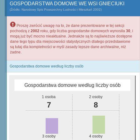
GOSPODARSTWA DOMOWE WE WSI GNIECIUKI
(Źródło: Narodowy Spis Powszechny Ludności i Mieszkań 2002)
Proszę zwrócić uwagę na to, że dane prezentowane w tej sekcji
pochodzą z
2002
roku, gdy liczba gospodarstw domowych wynosiła
30
, i
mogą już być mocno nieaktualne. Jednakże są to najświeższe dostępne
dane tego typu dla miejscowości statystycznych dlatego przedstawione
są tutaj dla kompletności w myśl zasady lepsze dane archiwalne, niż
żadne.
Gospodarstwa domowe według liczby osób
Gospodarstwa domowe według liczby osób
1 osoba
2 osoby
7
8
3 osoby
4 osoby