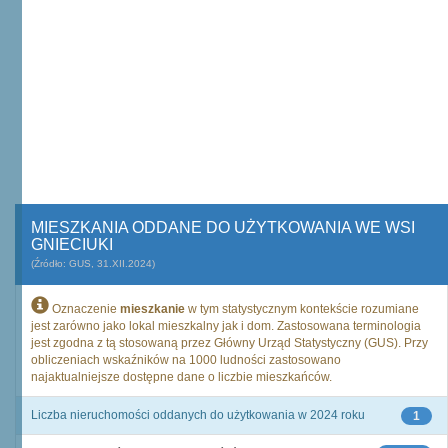
MIESZKANIA ODDANE DO UŻYTKOWANIA WE WSI
GNIECIUKI
(Źródło: GUS, 31.XII.2024)
Oznaczenie
mieszkanie
w tym statystycznym kontekście rozumiane
jest zarówno jako lokal mieszkalny jak i dom. Zastosowana terminologia
jest zgodna z tą stosowaną przez Główny Urząd Statystyczny (GUS). Przy
obliczeniach wskaźników na 1000 ludności zastosowano
najaktualniejsze dostępne dane o liczbie mieszkańców.
Liczba nieruchomości oddanych do użytkowania w 2024 roku
1