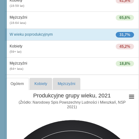
Kobiety
41,9%
(18-59 lat)
Mężczyźni
65,6%
(18-64 lata)
W wieku poprodukcyjnym
31,7%
Kobiety
45,2%
(59+ lat)
Mężczyźni
18,8%
(64+ lata)
Ogółem
Kobiety
Mężczyźni
Produkcyjne grupy wieku, 2021
(Źródło: Narodowy Spis Powszechny Ludności i Mieszkań, NSP
2021)