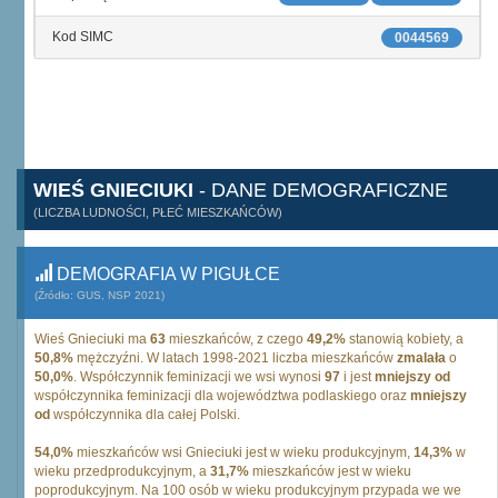
Kod SIMC
0044569
WIEŚ GNIECIUKI
- DANE DEMOGRAFICZNE
(LICZBA LUDNOŚCI, PŁEĆ MIESZKAŃCÓW)
DEMOGRAFIA W PIGUŁCE
(Źródło: GUS, NSP 2021)
Wieś Gnieciuki ma
63
mieszkańców, z czego
49,2%
stanowią kobiety, a
50,8%
mężczyźni. W latach 1998-2021 liczba mieszkańców
zmalała
o
50,0%
. Współczynnik feminizacji we wsi wynosi
97
i jest
mniejszy od
współczynnika feminizacji dla województwa podlaskiego oraz
mniejszy
od
współczynnika dla całej Polski.
54,0%
mieszkańców wsi Gnieciuki jest w wieku produkcyjnym,
14,3%
w
wieku przedprodukcyjnym, a
31,7%
mieszkańców jest w wieku
poprodukcyjnym. Na 100 osób w wieku produkcyjnym przypada we we