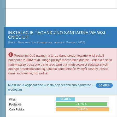
INSTALACJE TECHNICZNO-SANITARNE WE WSI
GNIECIUKI
(Źródło: Narodowy Spis Powszechny Ludności i Mieszkań 2002)
Proszę zwrócić uwagę na to, że dane prezentowane w tej sekcji
pochodzą z
2002
roku i mogą już być mocno nieaktualne. Jednakże są to
najświeższe dostępne dane tego typu dla miejscowości statystycznych
dlatego przedstawione są tutaj dla kompletności w myśl zasady lepsze
dane archiwalne, niż żadne.
Mieszkania wyposażone w instalacje techniczno-sanitarne -
34,48%
wodociąg
34,48%
Wieś
91,76%
Podlaskie
95,62%
Cała Polska