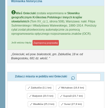
Wzmianka historyczna
Wieś Gnieciuki
została wspomniana w
Słowniku
geograficznym Królestwa Polskiego i innych krajów
słowiańskich
(Tom XV_cz.1, strona 508), Warszawa: nakł. Filipa
Sulimierskiego i Władysława Walewskiego, 1880-1914. Poniższy
cytat został ptrzetworzony automatycznie za pomocą
oprogramowania optycznego rozpoznawania znaków (OCR).
Jeśli widzisz błędy
Zaproponuj poprawkę
Gnieciuki, wś pow. białostocki, gm. Zabłudów, 18 w. od
Białegostoku, 681 dz. włość.
Zobacz miasta w pobliżu wsi Gnieciuki
Zabłudów (3,1 km)
Michałowo (16,6 km)
Białystok (20,5 km)
Supraśl (23,7 km)
Wasilków (25,3 km)
Suraż (27,9 km)