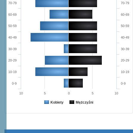
70-79
70-79
60-69
60-69
50-59
50-59
40-49
40-49
30-39
30-39
20-29
20-29
10-19
10-19
0-9
0-9
10
5
0
5
10
Kobiety
Mężczyźni