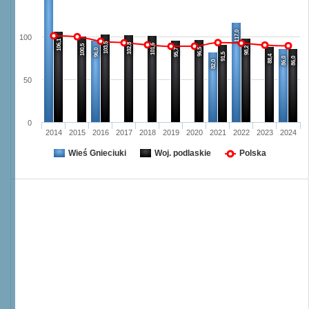
117,0
100
106,1
103,5
102,8
101,6
100,5
98,2
96,5
96,0
95,7
91,5
88,4
86,0
86,0
82,0
50
0
2014
2015
2016
2017
2018
2019
2020
2021
2022
2023
2024
Wieś Gnieciuki
Woj. podlaskie
Polska