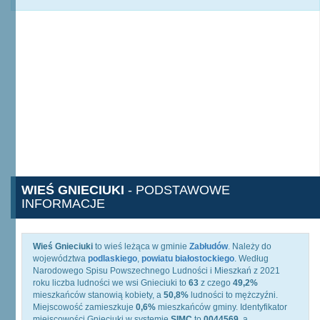
WIEŚ GNIECIUKI
- PODSTAWOWE
INFORMACJE
Wieś Gnieciuki
to wieś leżąca w gminie
Zabłudów
. Należy do
województwa
podlaskiego
,
powiatu białostockiego
. Według
Narodowego Spisu Powszechnego Ludności i Mieszkań z 2021
roku liczba ludności we wsi Gnieciuki to
63
z czego
49,2%
mieszkańców stanowią kobiety, a
50,8%
ludności to mężczyźni.
Miejscowość zamieszkuje
0,6%
mieszkańców gminy. Identyfikator
miejscowości Gnieciuki w systemie
SIMC
to
0044569
, a