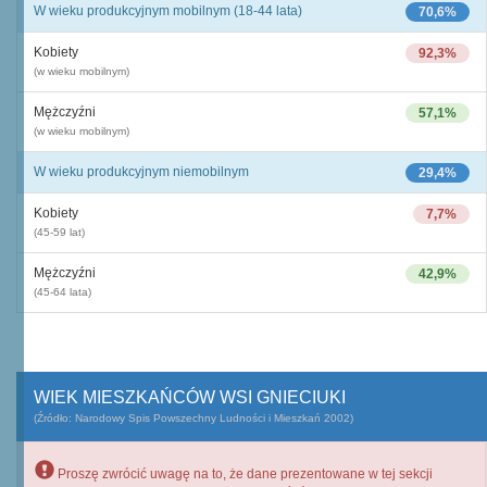
W wieku produkcyjnym mobilnym (18-44 lata)
70,6%
Kobiety
92,3%
(w wieku mobilnym)
Mężczyźni
57,1%
(w wieku mobilnym)
W wieku produkcyjnym niemobilnym
29,4%
Kobiety
7,7%
(45-59 lat)
Mężczyźni
42,9%
(45-64 lata)
WIEK MIESZKAŃCÓW WSI GNIECIUKI
(Źródło: Narodowy Spis Powszechny Ludności i Mieszkań 2002)
Proszę zwrócić uwagę na to, że dane prezentowane w tej sekcji