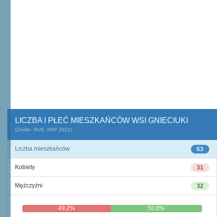
LICZBA I PŁEĆ MIESZKAŃCÓW WSI GNIECIUKI
(Źródło: GUS, NSP 2021)
Liczba mieszkańców
63
Kobiety
31
Mężczyźni
32
49,2%
50,8%