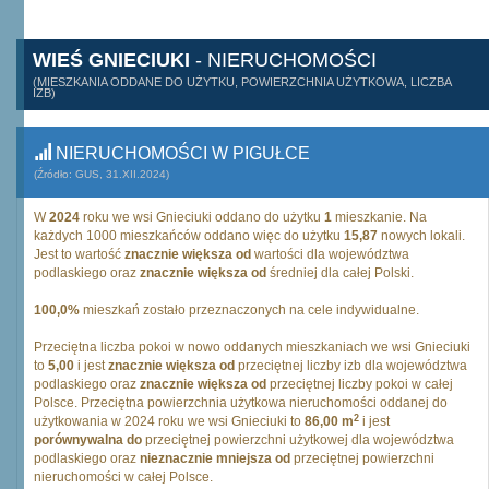
WIEŚ GNIECIUKI
- NIERUCHOMOŚCI
(MIESZKANIA ODDANE DO UŻYTKU, POWIERZCHNIA UŻYTKOWA, LICZBA
IZB)
NIERUCHOMOŚCI W PIGUŁCE
(Źródło: GUS, 31.XII.2024)
W
2024
roku we wsi Gnieciuki oddano do użytku
1
mieszkanie. Na
każdych 1000 mieszkańców oddano więc do użytku
15,87
nowych lokali.
Jest to wartość
znacznie większa od
wartości dla województwa
podlaskiego oraz
znacznie większa od
średniej dla całej Polski.
100,0%
mieszkań zostało przeznaczonych na cele indywidualne.
Przeciętna liczba pokoi w nowo oddanych mieszkaniach we wsi Gnieciuki
to
5,00
i jest
znacznie większa od
przeciętnej liczby izb dla województwa
podlaskiego oraz
znacznie większa od
przeciętnej liczby pokoi w całej
Polsce. Przeciętna powierzchnia użytkowa nieruchomości oddanej do
2
użytkowania w 2024 roku we wsi Gnieciuki to
86,00 m
i jest
porównywalna do
przeciętnej powierzchni użytkowej dla województwa
podlaskiego oraz
nieznacznie mniejsza od
przeciętnej powierzchni
nieruchomości w całej Polsce.