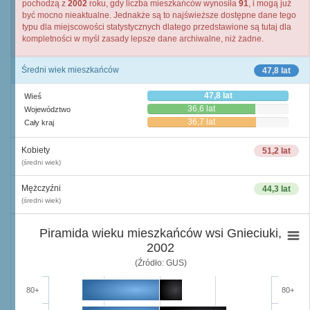
pochodzą z
2002
roku, gdy liczba mieszkańców wynosiła
91
, i mogą już
być mocno nieaktualne. Jednakże są to najświeższe dostępne dane tego
typu dla miejscowości statystycznych dlatego przedstawione są tutaj dla
kompletności w myśl zasady lepsze dane archiwalne, niż żadne.
Średni wiek mieszkańców
47,8 lat
47,8 lat
Wieś
36,6 lat
Województwo
36,7 lat
Cały kraj
Kobiety
51,2 lat
(średni wiek)
Mężczyźni
44,3 lat
(średni wiek)
Piramida wieku mieszkańców wsi Gnieciuki,
2002
(Źródło: GUS)
80+
80+