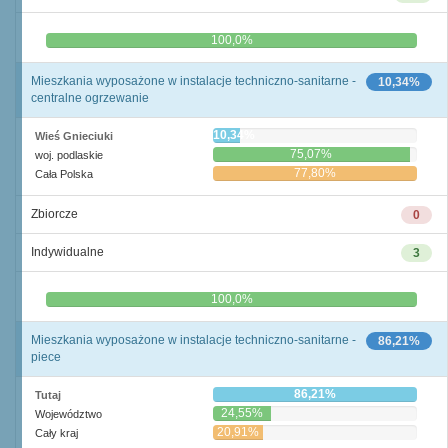
0,0%
100,0%
Mieszkania wyposażone w instalacje techniczno-sanitarne -
10,34%
centralne ogrzewanie
10,34%
Wieś Gnieciuki
75,07%
woj. podlaskie
77,80%
Cała Polska
Zbiorcze
0
Indywidualne
3
0,0%
100,0%
Mieszkania wyposażone w instalacje techniczno-sanitarne -
86,21%
piece
86,21%
Tutaj
24,55%
Województwo
20,91%
Cały kraj