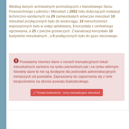
Według danych archiwalnych pochodzących z Narodowego Spisu
Powszechnego Ludności i Mieszkań z
2002
roku dotyczących instalacji
techniczno-sanitarnych na
29
zamieszkałych wówczas mieszkań
10
mieszkań przyłączonych było do wodociągu,
10
nieruchomości
wyposażonych było w ustęp spłukiwany,
3
korzystały z centralnego
ogrzewania, a
25
z pieców grzewczych. Z kanalizacji korzystało
10
budynków mieszkalnych , a
0
podłączonych było do gazu sieciowego.
Posiadamy również dane o cenach transakcyjnych lokali
mieszkalnych zarówno na rynku pierwotnym jak i na rynku wtórnym.
Niestety dane te nie są dostępne dla jednostek administracyjnych
mniejszych od powiatów. Zapraszamy do zapoznania się z nimi
bezpośrednio na stronie powiatu białostockiego.
Powiat białostocki - ceny transakcyjne mieszkań