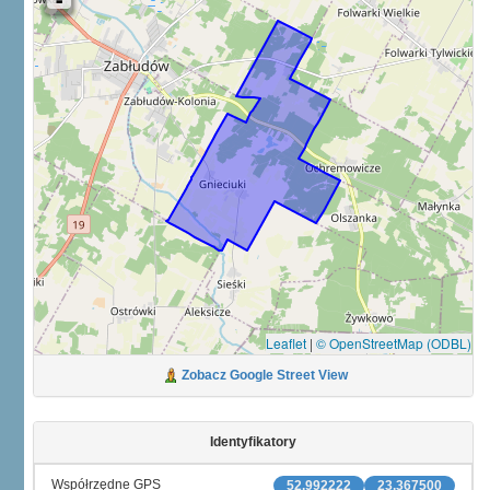
Leaflet
|
© OpenStreetMap (ODBL)
Zobacz Google Street View
Identyfikatory
Współrzędne GPS
52.992222
23.367500