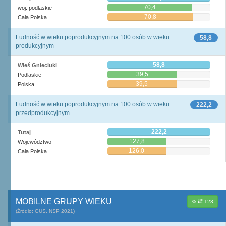
70,4
woj. podlaskie
70,8
Cała Polska
Ludność w wieku poprodukcyjnym na 100 osób w wieku
58,8
produkcyjnym
58,8
Wieś Gnieciuki
39,5
Podlaskie
39,5
Polska
Ludność w wieku poprodukcyjnym na 100 osób w wieku
222,2
przedprodukcyjnym
222,2
Tutaj
127,8
Województwo
126,0
Cała Polska
MOBILNE GRUPY WIEKU
%
123
(Źródło: GUS, NSP 2021)