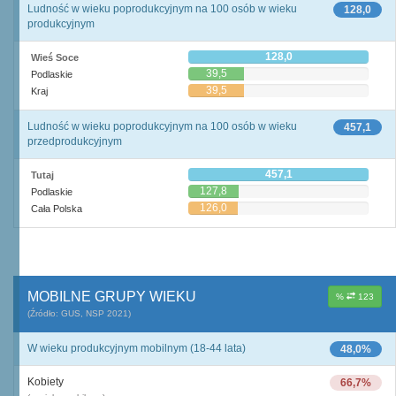
Ludność w wieku poprodukcyjnym na 100 osób w wieku
128,0
produkcyjnym
128,0
Wieś Soce
39,5
Podlaskie
39,5
Kraj
Ludność w wieku poprodukcyjnym na 100 osób w wieku
457,1
przedprodukcyjnym
457,1
Tutaj
127,8
Podlaskie
126,0
Cała Polska
MOBILNE GRUPY WIEKU
%
123
(Źródło: GUS, NSP 2021)
W wieku produkcyjnym mobilnym (18-44 lata)
48,0%
Kobiety
66,7%