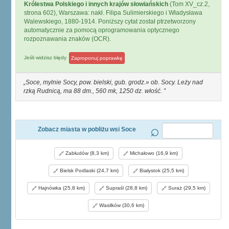
Królestwa Polskiego i innych krajów słowiańskich
(Tom XV_cz.2,
strona 602), Warszawa: nakł. Filipa Sulimierskiego i Władysława
Walewskiego, 1880-1914. Poniższy cytat został ptrzetworzony
automatycznie za pomocą oprogramowania optycznego
rozpoznawania znaków (OCR).
Jeśli widzisz błędy
Zaproponuj poprawkę
Soce, mylnie Socy, pow. bielski, gub. grodz.» ob. Socy. Leży nad
rzką Rudnicą, ma 88 dm., 560 mk, 1250 dz. włość.
Zobacz miasta w pobliżu wsi Soce
Zabłudów (8,3 km)
Michałowo (16,9 km)
Bielsk Podlaski (24,7 km)
Białystok (25,5 km)
Hajnówka (25,8 km)
Supraśl (28,8 km)
Suraż (29,5 km)
Wasilków (30,6 km)