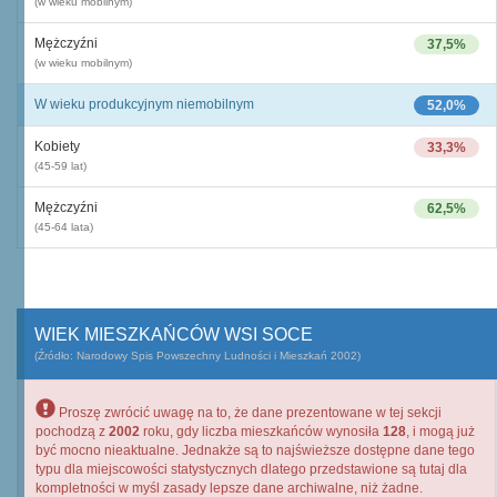
(w wieku mobilnym)
Mężczyźni
37,5%
(w wieku mobilnym)
W wieku produkcyjnym niemobilnym
52,0%
Kobiety
33,3%
(45-59 lat)
Mężczyźni
62,5%
(45-64 lata)
WIEK MIESZKAŃCÓW WSI SOCE
(Źródło: Narodowy Spis Powszechny Ludności i Mieszkań 2002)
Proszę zwrócić uwagę na to, że dane prezentowane w tej sekcji
pochodzą z
2002
roku, gdy liczba mieszkańców wynosiła
128
, i mogą już
być mocno nieaktualne. Jednakże są to najświeższe dostępne dane tego
typu dla miejscowości statystycznych dlatego przedstawione są tutaj dla
kompletności w myśl zasady lepsze dane archiwalne, niż żadne.