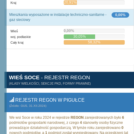
20,91%
Kraj
Mieszkania wyposażone w instalacje techniczno-sanitarne -
0,00%
gaz sieciowy
0,00%
Wieś
30,05%
woj. podlaskie
58,32%
Cały kraj
WIEŚ SOCE
- REJESTR REGON
(KLASY WIELKOŚCI, SEKCJE PKD, FORMY PRAWNE)
REJESTR REGON W PIGUŁCE
(Źródło: GUS, 31.XII.2024)
We wsi Soce w roku 2024 w rejestrze
REGON
zarejestrowanych było
6
podmiotów gospodarki narodowej, z czego
4
stanowiły osoby fizyczne
prowadzące działalność gospodarczą. W tymże roku zarejestrowano
0
nowych podmiotów, a
1
podmiot został wyrejestrowany. Na przestrzeni lat