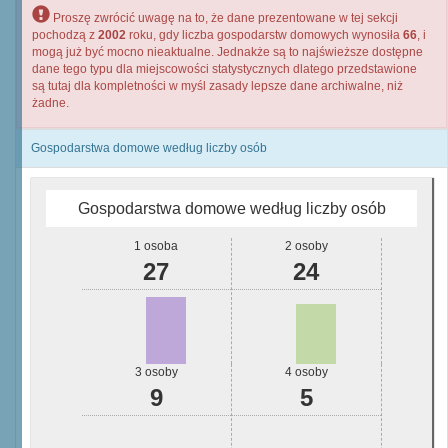
Proszę zwrócić uwagę na to, że dane prezentowane w tej sekcji
pochodzą z
2002
roku, gdy liczba gospodarstw domowych wynosiła
66
, i
mogą już być mocno nieaktualne. Jednakże są to najświeższe dostępne
dane tego typu dla miejscowości statystycznych dlatego przedstawione
są tutaj dla kompletności w myśl zasady lepsze dane archiwalne, niż
żadne.
Gospodarstwa domowe według liczby osób
Gospodarstwa domowe według liczby osób
1 osoba
2 osoby
27
24
3 osoby
4 osoby
9
5