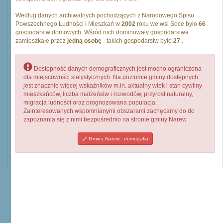
Według danych archiwalnych pochodzących z Narodowego Spisu
Powszechnego Ludności i Mieszkań w
2002
roku we wsi Soce było
66
gospodarstw domowych. Wśród nich dominowały gospodarstwa
zamieszkałe przez
jedną osobę
- takich gospodarstw było
27
.
Dostępność danych demograficznych jest mocno ograniczona
dla miejscowości statystycznych. Na poziomie gminy dostępnych
jest znacznie więcej wskaźników m.in. aktualny wiek i stan cywilny
mieszkańców, liczba małżeństw i rozwodów, przyrost naturalny,
migracja ludności oraz prognozowana populacja.
Zainteresowanych wspomnianymi obszarami zachęcamy do do
zapoznania się z nimi bezpośrednio na stronie gminy Narew.
Gmina Narew - demogafia