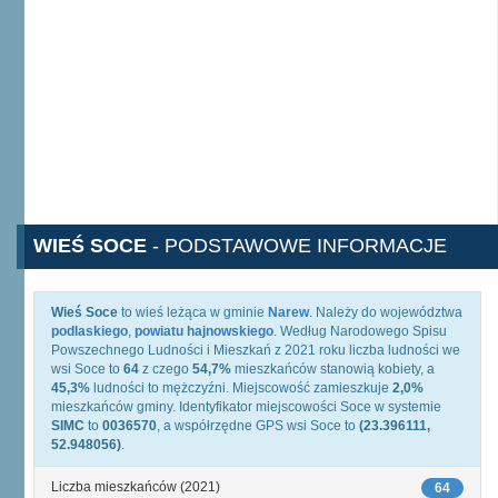
WIEŚ SOCE
- PODSTAWOWE INFORMACJE
Wieś Soce
to wieś leżąca w gminie
Narew
. Należy do województwa
podlaskiego
,
powiatu hajnowskiego
. Według Narodowego Spisu
Powszechnego Ludności i Mieszkań z 2021 roku liczba ludności we
wsi Soce to
64
z czego
54,7%
mieszkańców stanowią kobiety, a
45,3%
ludności to mężczyźni. Miejscowość zamieszkuje
2,0%
mieszkańców gminy. Identyfikator miejscowości Soce w systemie
SIMC
to
0036570
, a współrzędne GPS wsi Soce to
(23.396111,
52.948056)
.
Liczba mieszkańców (2021)
64