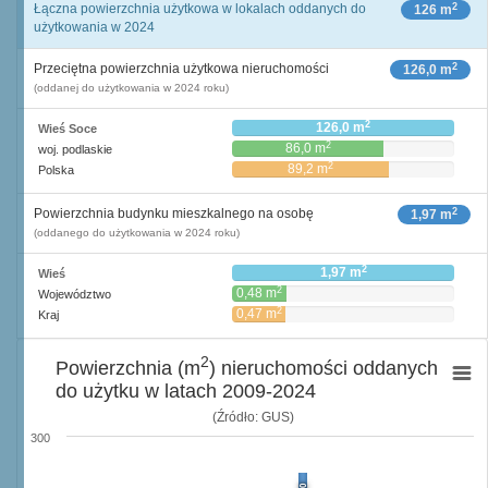
2
Łączna powierzchnia użytkowa w lokalach oddanych do
126 m
użytkowania w 2024
2
Przeciętna powierzchnia użytkowa nieruchomości
126,0 m
(oddanej do użytkowania w 2024 roku)
2
126,0 m
Wieś Soce
2
86,0 m
woj. podlaskie
2
89,2 m
Polska
2
Powierzchnia budynku mieszkalnego na osobę
1,97 m
(oddanego do użytkowania w 2024 roku)
2
1,97 m
Wieś
2
0,48 m
Województwo
2
0,47 m
Kraj
2
Powierzchnia (m
) nieruchomości oddanych
do użytku w latach 2009-2024
(Źródło: GUS)
300