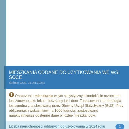
MIESZKANIA ODDANE DO UŻYTKOWANIA WE WSI
SOCE
(Źródło: GUS, 31.XII.2024)
Oznaczenie
mieszkanie
w tym statystycznym kontekście rozumiane
jest zarówno jako lokal mieszkalny jak i dom. Zastosowana terminologia
jest zgodna z tą stosowaną przez Główny Urząd Statystyczny (GUS). Przy
obliczeniach wskaźników na 1000 ludności zastosowano
najaktualniejsze dostępne dane o liczbie mieszkańców.
Liczba nieruchomości oddanych do użytkowania w 2024 roku
1