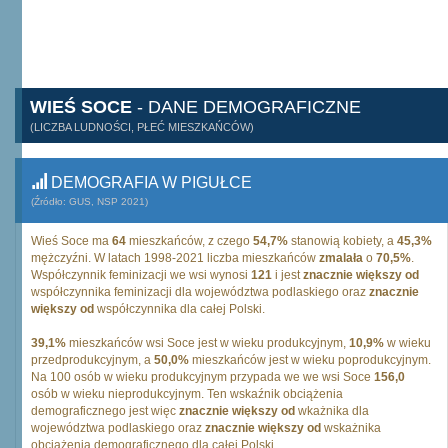
WIEŚ SOCE
- DANE DEMOGRAFICZNE
(LICZBA LUDNOŚCI, PŁEĆ MIESZKAŃCÓW)
DEMOGRAFIA W PIGUŁCE
(Źródło: GUS, NSP 2021)
Wieś Soce ma
64
mieszkańców, z czego
54,7%
stanowią kobiety, a
45,3%
mężczyźni. W latach 1998-2021 liczba mieszkańców
zmalała
o
70,5%
.
Współczynnik feminizacji we wsi wynosi
121
i jest
znacznie większy od
współczynnika feminizacji dla województwa podlaskiego oraz
znacznie
większy od
współczynnika dla całej Polski.
39,1%
mieszkańców wsi Soce jest w wieku produkcyjnym,
10,9%
w wieku
przedprodukcyjnym, a
50,0%
mieszkańców jest w wieku poprodukcyjnym.
Na 100 osób w wieku produkcyjnym przypada we we wsi Soce
156,0
osób w wieku nieprodukcyjnym. Ten wskaźnik obciążenia
demograficznego jest więc
znacznie większy od
wkażnika dla
województwa podlaskiego oraz
znacznie większy od
wskażnika
obciążenia demograficznego dla całej Polski.