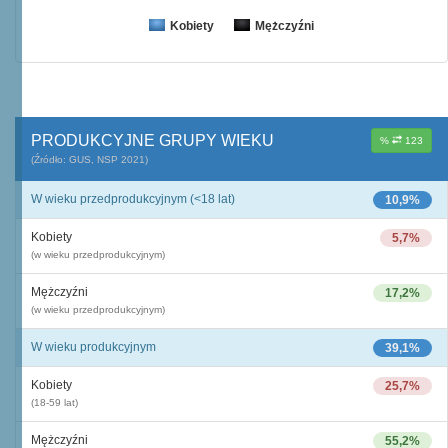
Kobiety
Mężczyźni
PRODUKCYJNE GRUPY WIEKU
%
123
(Źródło: GUS, NSP 2021)
W wieku przedprodukcyjnym (<18 lat)
10,9%
Kobiety
5,7%
(w wieku przedprodukcyjnym)
Mężczyźni
17,2%
(w wieku przedprodukcyjnym)
W wieku produkcyjnym
39,1%
Kobiety
25,7%
(18-59 lat)
Mężczyźni
55,2%