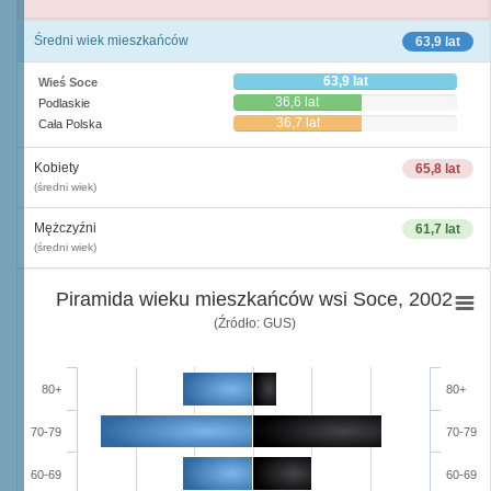
Średni wiek mieszkańców
63,9 lat
63,9 lat
Wieś Soce
36,6 lat
Podlaskie
36,7 lat
Cała Polska
Kobiety
65,8 lat
(średni wiek)
Mężczyźni
61,7 lat
(średni wiek)
Piramida wieku mieszkańców wsi Soce, 2002
(Źródło: GUS)
80+
80+
70-79
70-79
60-69
60-69