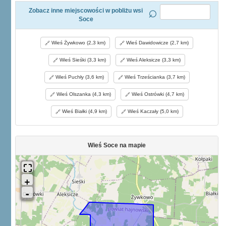
Zobacz inne miejscowości w pobliżu wsi
Soce
Wieś Żywkowo (2,3 km)
Wieś Dawidowicze (2,7 km)
Wieś Sieśki (3,3 km)
Wieś Aleksicze (3,3 km)
Wieś Puchły (3,6 km)
Wieś Trześcianka (3,7 km)
Wieś Olszanka (4,3 km)
Wieś Ostrówki (4,7 km)
Wieś Białki (4,9 km)
Wieś Kaczały (5,0 km)
Wieś Soce na mapie