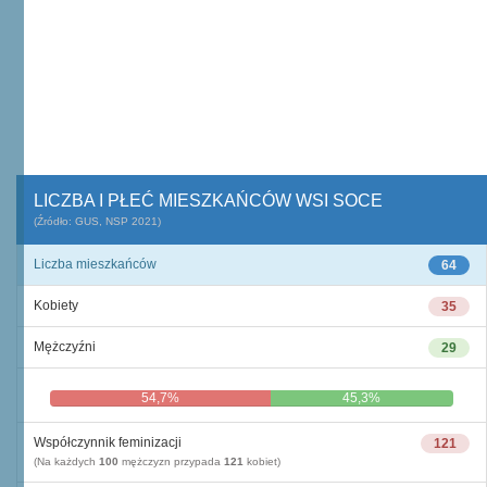
LICZBA I PŁEĆ MIESZKAŃCÓW WSI SOCE
(Źródło: GUS, NSP 2021)
Liczba mieszkańców
64
Kobiety
35
Mężczyźni
29
54,7%
45,3%
Współczynnik feminizacji
121
(Na każdych
100
mężczyzn przypada
121
kobiet)