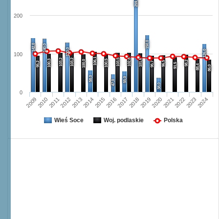
259,0
200
150,0
142,0
140,0
130,0
126,0
100
106,1
103,2
103,2
103,5
102,8
101,6
100,3
100,5
100,0
98,2
96,5
95,2
95,7
91,5
88,4
86,0
58,0
55,0
47,0
38,0
0
2009
2010
2011
2012
2013
2014
2015
2016
2017
2018
2019
2020
2021
2022
2023
2024
Wieś Soce
Woj. podlaskie
Polska