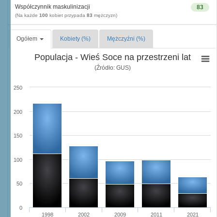
Współczynnik maskulinizacji
83
(Na każde
100
kobiet przypada
83
mężczyzn)
Ogółem
Kobiety (%)
Mężczyźni (%)
Populacja - Wieś Soce na przestrzeni lat
(Źródło: GUS)
250
200
150
100
50
0
1998
2002
2009
2011
2021