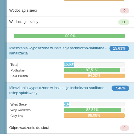
Wodociąg z sieci
0
Wodociąg lokalny
11
0,0%
100,0%
Mieszkania wyposażone w instalacje techniczno-sanitarne -
15,63%
kanalizacja
15,63%
Tutaj
87,51%
Podlaskie
94,20%
Cała Polska
Mieszkania wyposażone w instalacje techniczno-sanitarne -
7,46%
ustęp spłukiwany
7,46%
Wieś Soce
82,84%
Województwo
88,08%
Cały kraj
Odprowadzenie do sieci
0