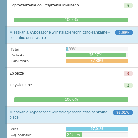
Odprowadzenie do urządzenia lokalnego
5
0,0%
100,0%
Mieszkania wyposażone w instalacje techniczno-sanitarne -
2,99%
centralne ogrzewanie
2,99%
Tutaj
75,07%
Podlaskie
77,80%
Cała Polska
Zbiorcze
0
Indywidualne
2
0,0%
100,0%
Mieszkania wyposażone w instalacje techniczno-sanitarne -
97,01%
piece
97,01%
Wieś
24,55%
woj. podlaskie