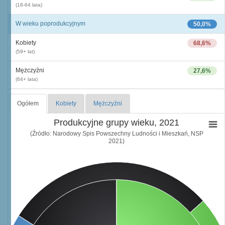
(18-64 lata)
W wieku poprodukcyjnym
50,0%
Kobiety
68,6%
(59+ lat)
Mężczyźni
27,6%
(64+ lata)
Ogółem
Kobiety
Mężczyźni
Produkcyjne grupy wieku, 2021
(Źródło: Narodowy Spis Powszechny Ludności i Mieszkań, NSP
2021)