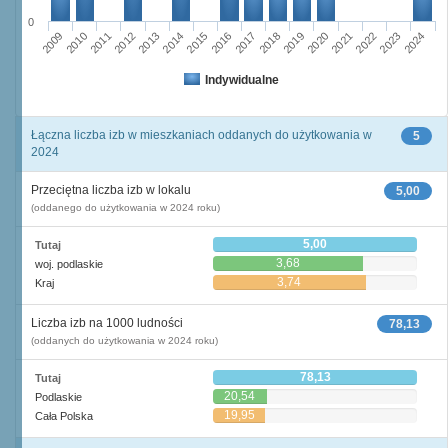
0
2009
2010
2011
2012
2013
2014
2015
2016
2017
2018
2019
2020
2021
2022
2023
2024
Indywidualne
Łączna liczba izb w mieszkaniach oddanych do użytkowania w
5
2024
Przeciętna liczba izb w lokalu
5,00
(oddanego do użytkowania w 2024 roku)
5,00
Tutaj
3,68
woj. podlaskie
3,74
Kraj
Liczba izb na 1000 ludności
78,13
(oddanych do użytkowania w 2024 roku)
78,13
Tutaj
20,54
Podlaskie
19,95
Cała Polska