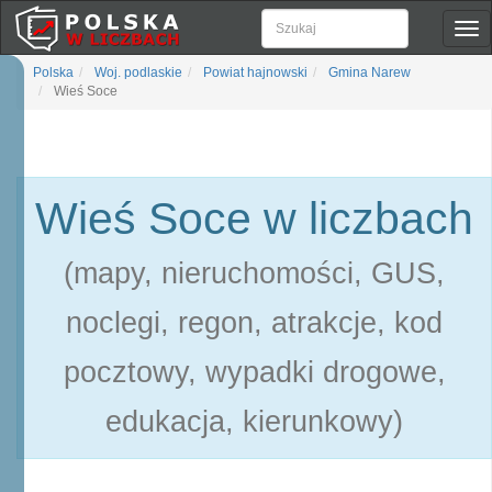
Pok
naw
Polska
Woj. podlaskie
Powiat hajnowski
Gmina Narew
Wieś Soce
Wieś Soce w liczbach
(mapy, nieruchomości, GUS,
noclegi, regon, atrakcje, kod
pocztowy, wypadki drogowe,
edukacja, kierunkowy)