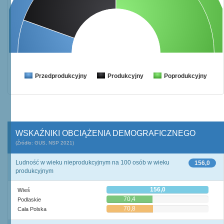
Przedprodukcyjny
Produkcyjny
Poprodukcyjny
WSKAŹNIKI OBCIĄŻENIA DEMOGRAFICZNEGO
(Źródło: GUS, NSP 2021)
Ludność w wieku nieprodukcyjnym na 100 osób w wieku
156,0
produkcyjnym
156,0
Wieś
70,4
Podlaskie
70,8
Cała Polska