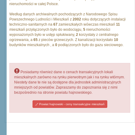
nieruchomości w całej Polsce.
Według danych archiwalnych pochodzących z Narodowego Spisu
Powszechnego Ludności i Mieszkań z
2002
roku dotyczących instalacji
techniczno-sanitarnych na
67
zamieszkałych wówczas mieszkań
11
mieszkań przyłączonych było do wodociągu,
5
nieruchomości
wyposażonych było w ustęp spłukiwany,
2
korzystały z centralnego
ogrzewania, a
65
z pieców grzewczych. Z kanalizacji korzystało
10
budynków mieszkalnych , a
0
podłączonych było do gazu sieciowego.
Posiadamy również dane o cenach transakcyjnych lokali
mieszkalnych zarówno na rynku pierwotnym jak i na rynku wtórnym.
Niestety dane te nie są dostępne dla jednostek administracyjnych
mniejszych od powiatów. Zapraszamy do zapoznania się z nimi
bezpośrednio na stronie powiatu hajnowskiego.
Powiat hajnowski - ceny transakcyjne mieszkań