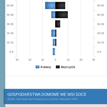
50-59
50-59
40-49
40-49
30-39
30-39
20-29
20-29
10-19
10-19
0-9
0-9
30
20
10
0
10
20
30
Kobiety
Mężczyźni
GOSPODARSTWA DOMOWE WE WSI SOCE
(Źródło: Narodowy Spis Powszechny Ludności i Mieszkań 2002)