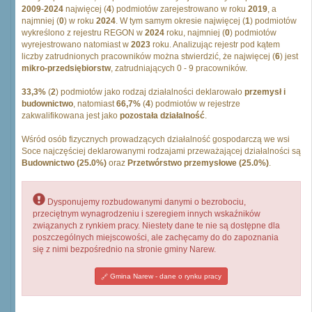
2009
-
2024
najwięcej (
4
) podmiotów zarejestrowano w roku
2019
, a
najmniej (
0
) w roku
2024
. W tym samym okresie najwięcej (
1
) podmiotów
wykreślono z rejestru REGON w
2024
roku, najmniej (
0
) podmiotów
wyrejestrowano natomiast w
2023
roku. Analizując rejestr pod kątem
liczby zatrudnionych pracowników można stwierdzić, że najwięcej (
6
) jest
mikro-przedsiębiorstw
, zatrudniających 0 - 9 pracowników.
33,3%
(
2
) podmiotów jako rodzaj działalności deklarowało
przemysł i
budownictwo
, natomiast
66,7%
(
4
) podmiotów w rejestrze
zakwalifikowana jest jako
pozostała działalność
.
Wśród osób fizycznych prowadzących działalność gospodarczą we wsi
Soce najczęściej deklarowanymi rodzajami przeważającej działalności są
Budownictwo (25.0%)
oraz
Przetwórstwo przemysłowe (25.0%)
.
Dysponujemy rozbudowanymi danymi o bezrobociu,
przeciętnym wynagrodzeniu i szeregiem innych wskaźników
związanych z rynkiem pracy. Niestety dane te nie są dostępne dla
poszczególnych miejscowości, ale zachęcamy do do zapoznania
się z nimi bezpośrednio na stronie gminy Narew.
Gmina Narew - dane o rynku pracy