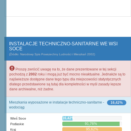
INSTALACJE TECHNICZNO-SANITARNE WE WSI
SOCE
(Źródło: Narodowy Spis Powszechny Ludności i Mieszkań 2002)
Proszę zwrócić uwagę na to, że dane prezentowane w tej sekcji
pochodzą z
2002
roku i mogą już być mocno nieaktualne. Jednakże są to
najświeższe dostępne dane tego typu dla miejscowości statystycznych
dlatego przedstawione są tutaj dla kompletności w myśl zasady lepsze
dane archiwalne, niż żadne.
Mieszkania wyposażone w instalacje techniczno-sanitarne -
16,42%
wodociąg
16,42%
Wieś Soce
91,76%
Podlaskie
95,62%
Kraj