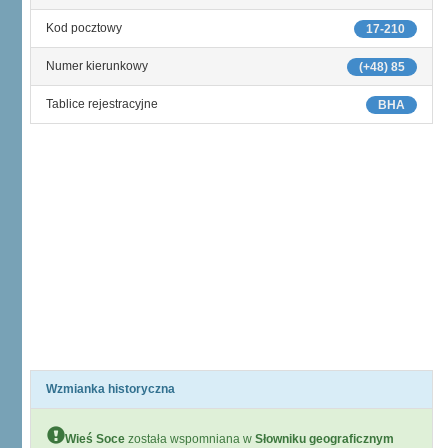
Kod pocztowy
17-210
Numer kierunkowy
(+48) 85
Tablice rejestracyjne
BHA
Wzmianka historyczna
Wieś Soce
została wspomniana w
Słowniku geograficznym