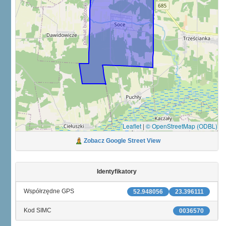
Leaflet
|
© OpenStreetMap (ODBL)
Zobacz Google Street View
Identyfikatory
Współrzędne GPS
52.948056
23.396111
Kod SIMC
0036570