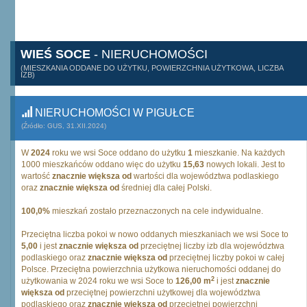
WIEŚ SOCE
- NIERUCHOMOŚCI
(MIESZKANIA ODDANE DO UŻYTKU, POWIERZCHNIA UŻYTKOWA, LICZBA
IZB)
NIERUCHOMOŚCI W PIGUŁCE
(Źródło: GUS, 31.XII.2024)
W
2024
roku we wsi Soce oddano do użytku
1
mieszkanie. Na każdych
1000 mieszkańców oddano więc do użytku
15,63
nowych lokali. Jest to
wartość
znacznie większa od
wartości dla województwa podlaskiego
oraz
znacznie większa od
średniej dla całej Polski.
100,0%
mieszkań zostało przeznaczonych na cele indywidualne.
Przeciętna liczba pokoi w nowo oddanych mieszkaniach we wsi Soce to
5,00
i jest
znacznie większa od
przeciętnej liczby izb dla województwa
podlaskiego oraz
znacznie większa od
przeciętnej liczby pokoi w całej
Polsce. Przeciętna powierzchnia użytkowa nieruchomości oddanej do
2
użytkowania w 2024 roku we wsi Soce to
126,00 m
i jest
znacznie
większa od
przeciętnej powierzchni użytkowej dla województwa
podlaskiego oraz
znacznie większa od
przeciętnej powierzchni