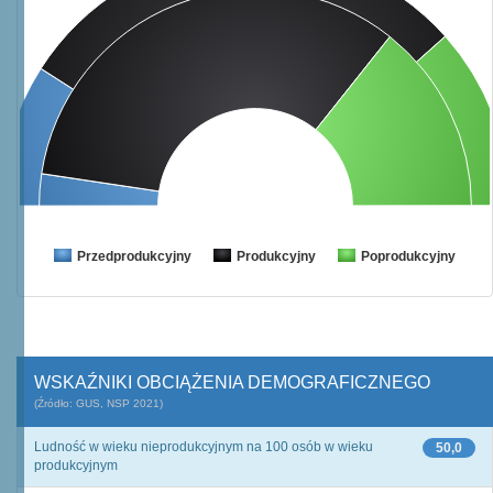
Przedprodukcyjny
Produkcyjny
Poprodukcyjny
WSKAŹNIKI OBCIĄŻENIA DEMOGRAFICZNEGO
(Źródło: GUS, NSP 2021)
Ludność w wieku nieprodukcyjnym na 100 osób w wieku
50,0
produkcyjnym