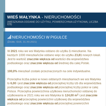
WIEŚ MAŁYNKA
- NIERUCHOMOŚCI
(MIESZKANIA ODDANE DO UŻYTKU, POWIERZCHNIA UŻYTKOWA, LICZBA
IZB)
NIERUCHOMOŚCI W PIGUŁCE
(Źródło: GUS, 31.XII.2021)
W
2021
roku we wsi Małynka oddano do użytku
1
mieszkanie. Na
każdych 1000 mieszkańców oddano więc do użytku
23,81
nowych lokali.
Jest to wartość
znacznie większa od
wartości dla województwa
podlaskiego oraz
znacznie większa od
średniej dla całej Polski.
100,0%
mieszkań zostało przeznaczonych na cele indywidualne.
Przeciętna liczba pokoi w nowo oddanych mieszkaniach we wsi Małynka
to
6,00
i jest
znacznie większa od
przeciętnej liczby izb dla województwa
podlaskiego oraz
znacznie większa od
przeciętnej liczby pokoi w całej
Polsce. Przeciętna powierzchnia użytkowa nieruchomości oddanej do
2
użytkowania w 2021 roku we wsi Małynka to
124,00 m
i jest
znacznie
większa od
przeciętnej powierzchni użytkowej dla województwa
podlaskiego oraz
znacznie większa od
przeciętnej powierzchni