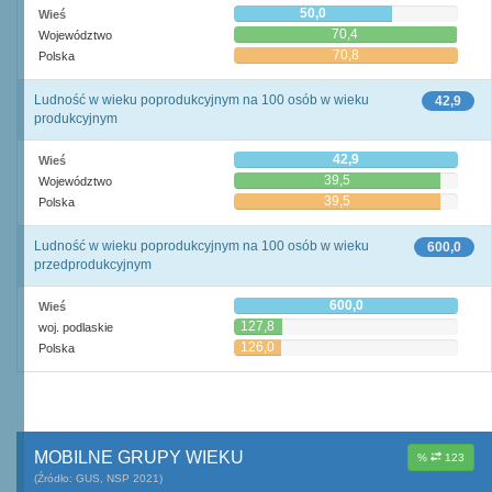
50,0
Wieś
70,4
Województwo
70,8
Polska
Ludność w wieku poprodukcyjnym na 100 osób w wieku
42,9
produkcyjnym
42,9
Wieś
39,5
Województwo
39,5
Polska
Ludność w wieku poprodukcyjnym na 100 osób w wieku
600,0
przedprodukcyjnym
600,0
Wieś
127,8
woj. podlaskie
126,0
Polska
MOBILNE GRUPY WIEKU
%
123
(Źródło: GUS, NSP 2021)