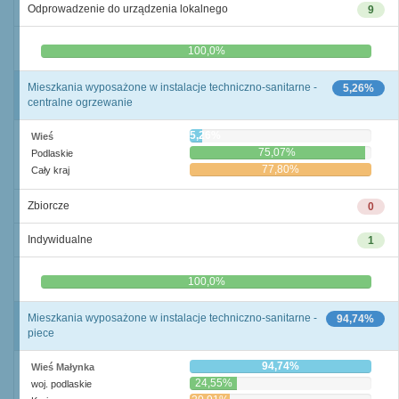
Odprowadzenie do urządzenia lokalnego
9
0,0%
100,0%
Mieszkania wyposażone w instalacje techniczno-sanitarne -
5,26%
centralne ogrzewanie
5,26%
Wieś
75,07%
Podlaskie
77,80%
Cały kraj
Zbiorcze
0
Indywidualne
1
0,0%
100,0%
Mieszkania wyposażone w instalacje techniczno-sanitarne -
94,74%
piece
94,74%
Wieś Małynka
24,55%
woj. podlaskie