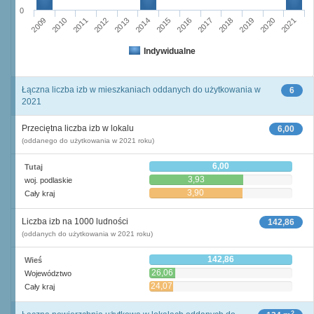
0
2012
2009
2019
2016
2010
2013
2020
2017
2014
2011
2021
2015
2018
Indywidualne
Łączna liczba izb w mieszkaniach oddanych do użytkowania w
6
2021
Przeciętna liczba izb w lokalu
6,00
(oddanego do użytkowania w 2021 roku)
6,00
Tutaj
3,93
woj. podlaskie
3,90
Cały kraj
Liczba izb na 1000 ludności
142,86
(oddanych do użytkowania w 2021 roku)
142,86
Wieś
26,06
Województwo
24,07
Cały kraj
2