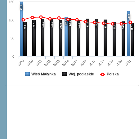
150
151,0
124,0
100
109,0
106,1
103,5
103,2
103,2
102,8
101,6
100,3
100,5
100,0
96,5
95,2
95,7
91,5
50
0
2011
2020
2016
2012
2017
2021
2013
2009
2018
2014
2010
2015
2019
Wieś Małynka
Woj. podlaskie
Polska