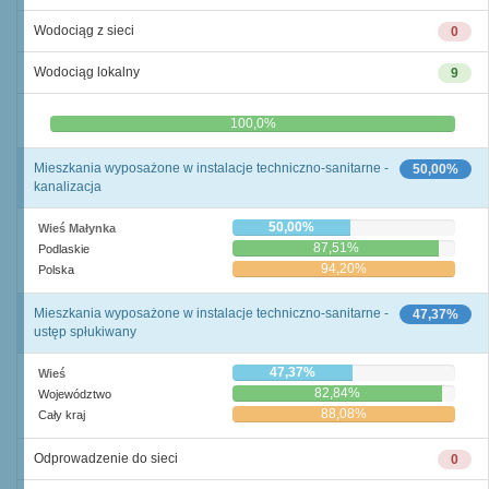
Wodociąg z sieci
0
Wodociąg lokalny
9
0,0%
100,0%
Mieszkania wyposażone w instalacje techniczno-sanitarne -
50,00%
kanalizacja
50,00%
Wieś Małynka
87,51%
Podlaskie
94,20%
Polska
Mieszkania wyposażone w instalacje techniczno-sanitarne -
47,37%
ustęp spłukiwany
47,37%
Wieś
82,84%
Województwo
88,08%
Cały kraj
Odprowadzenie do sieci
0