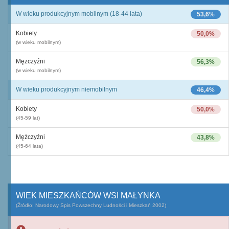
W wieku produkcyjnym mobilnym (18-44 lata)
53,6%
Kobiety
50,0%
(w wieku mobilnym)
Mężczyźni
56,3%
(w wieku mobilnym)
W wieku produkcyjnym niemobilnym
46,4%
Kobiety
50,0%
(45-59 lat)
Mężczyźni
43,8%
(45-64 lata)
WIEK MIESZKAŃCÓW WSI MAŁYNKA
(Źródło: Narodowy Spis Powszechny Ludności i Mieszkań 2002)