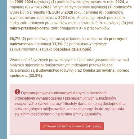
lat
2009
-
2024
najwięcej (
1
) podmiotów zarejestrowano w roku
2024
, a
najmniej (
0
) w roku
2022
. W tym samym okresie najwięcej (
1
) podmiotów
wykreślono z rejestru REGON w
2020
roku, najmniej (
0
) podmiotów
wyrejestrowano natomiast w
2024
roku. Analizując rejestr pod kątem
liczby zatrudnionych pracowników można stwierdzić, że najwięcej (
3
) jest
mikro-przedsiębiorstw
, zatrudniających 0 - 9 pracowników.
66,7%
(
2
) podmiotów jako rodzaj działalności deklarowało
przemysł i
budownictwo
, natomiast
33,3%
(
1
) podmiotów w rejestrze
zakwalifikowana jest jako
pozostała działalność
.
Wśród osób fizycznych prowadzących działalność gospodarczą we wsi
Małynka najczęściej deklarowanymi rodzajami przeważającej
działalności są
Budownictwo (66.7%)
oraz
Opieka zdrowotna i pomoc
społeczna (33.3%)
.
Dysponujemy rozbudowanymi danymi o bezrobociu,
przeciętnym wynagrodzeniu i szeregiem innych wskaźników
związanych z rynkiem pracy. Niestety dane te nie są dostępne dla
poszczególnych miejscowości, ale zachęcamy do do zapoznania
się z nimi bezpośrednio na stronie gminy Zabłudów.
Gmina Zabłudów - dane o rynku pracy