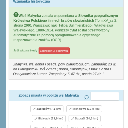
Wzmianka historyczna
Wieś Małynka
została wspomniana w
Słowniku geograficznym
Królestwa Polskiego i innych krajów słowiańskich
(Tom XV_cz.2,
strona 299), Warszawa: nakł. Filipa Sulimierskiego i Władysława
Walewskiego, 1880-1914. Poniższy cytat został ptrzetworzony
automatycznie za pomocą oprogramowania optycznego
rozpoznawania znaków (OCR).
Jeśli widzisz błędy
Zaproponuj poprawkę
Małynka, wś. dobra i osada, pow. białostocki, gm. Zabłudów, 23 w.
od Białegostoku. Wś 228 dz.; dobra, Kołontajów, z folw. Gozna i
Ochrymowicze i urocz. Zatopolany 1147 dz., osada 27 dz.
Zobacz miasta w pobliżu wsi Małynka
Zabłudów (7,1 km)
Michałowo (12,5 km)
Białystok (23,9 km)
Supraśl (24,9 km)