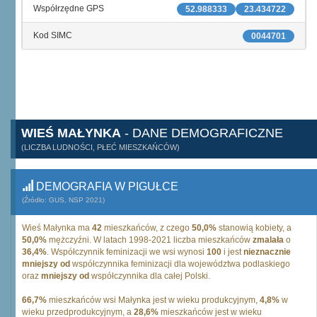
Współrzędne GPS
52.988333
23.434722
Kod SIMC
0044701
WIEŚ MAŁYNKA
- DANE DEMOGRAFICZNE
(LICZBA LUDNOŚCI, PŁEĆ MIESZKAŃCÓW)
DEMOGRAFIA W PIGUŁCE
(Źródło: GUS, NSP 2021)
Wieś Małynka ma
42
mieszkańców, z czego
50,0%
stanowią kobiety, a
50,0%
mężczyźni. W latach 1998-2021 liczba mieszkańców
zmalała
o
36,4%
. Współczynnik feminizacji we wsi wynosi
100
i jest
nieznacznie
mniejszy od
współczynnika feminizacji dla województwa podlaskiego
oraz
mniejszy od
współczynnika dla całej Polski.
66,7%
mieszkańców wsi Małynka jest w wieku produkcyjnym,
4,8%
w
wieku przedprodukcyjnym, a
28,6%
mieszkańców jest w wieku