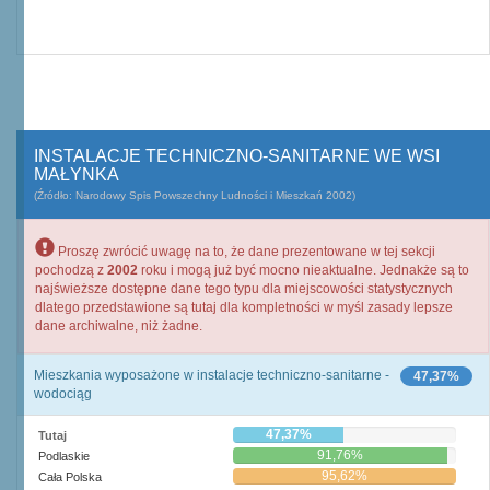
INSTALACJE TECHNICZNO-SANITARNE WE WSI
MAŁYNKA
(Źródło: Narodowy Spis Powszechny Ludności i Mieszkań 2002)
Proszę zwrócić uwagę na to, że dane prezentowane w tej sekcji
pochodzą z
2002
roku i mogą już być mocno nieaktualne. Jednakże są to
najświeższe dostępne dane tego typu dla miejscowości statystycznych
dlatego przedstawione są tutaj dla kompletności w myśl zasady lepsze
dane archiwalne, niż żadne.
Mieszkania wyposażone w instalacje techniczno-sanitarne -
47,37%
wodociąg
47,37%
Tutaj
91,76%
Podlaskie
95,62%
Cała Polska