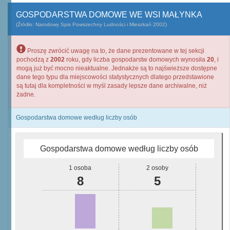
GOSPODARSTWA DOMOWE WE WSI MAŁYNKA
(Źródło: Narodowy Spis Powszechny Ludności i Mieszkań 2002)
Proszę zwrócić uwagę na to, że dane prezentowane w tej sekcji
pochodzą z
2002
roku, gdy liczba gospodarstw domowych wynosiła
20
, i
mogą już być mocno nieaktualne. Jednakże są to najświeższe dostępne
dane tego typu dla miejscowości statystycznych dlatego przedstawione
są tutaj dla kompletności w myśl zasady lepsze dane archiwalne, niż
żadne.
Gospodarstwa domowe według liczby osób
Gospodarstwa domowe według liczby osób
1 osoba
2 osoby
8
5