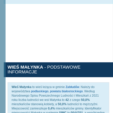
WIEŚ MAŁYNKA
- PODSTAWOWE
INFORMACJE
Wieś Małynka
to wieś leżąca w gminie
Zabłudów
. Należy do
województwa
podlaskiego
,
powiatu białostockiego
. Według
Narodowego Spisu Powszechnego Ludności i Mieszkań z 2021
roku liczba ludności we wsi Małynka to
42
z czego
50,0%
mieszkańców stanowią kobiety, a
50,0%
ludności to mężczyźni.
Miejscowość zamieszkuje
0,4%
mieszkańców gminy. Identyfikator
miejscowości Małynka w systemie
SIMC
to
0044701
, a współrzędne