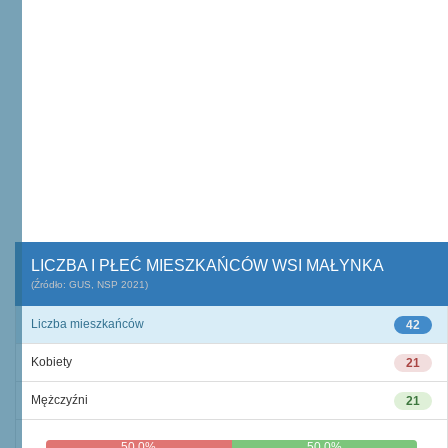
LICZBA I PŁEĆ MIESZKAŃCÓW WSI MAŁYNKA
(Źródło: GUS, NSP 2021)
Liczba mieszkańców
42
Kobiety
21
Mężczyźni
21
50,0%
50,0%