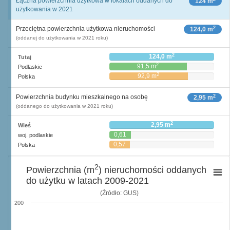
Łączna powierzchnia użytkowa w lokalach oddanych do
124 m
użytkowania w 2021
2
Przeciętna powierzchnia użytkowa nieruchomości
124,0 m
(oddanej do użytkowania w 2021 roku)
2
124,0 m
Tutaj
2
91,5 m
Podlaskie
2
92,9 m
Polska
2
Powierzchnia budynku mieszkalnego na osobę
2,95 m
(oddanego do użytkowania w 2021 roku)
2
2,95 m
Wieś
0,61
woj. podlaskie
2
m
0,57
Polska
2
m
2
Powierzchnia (m
) nieruchomości oddanych
do użytku w latach 2009-2021
(Źródło: GUS)
200