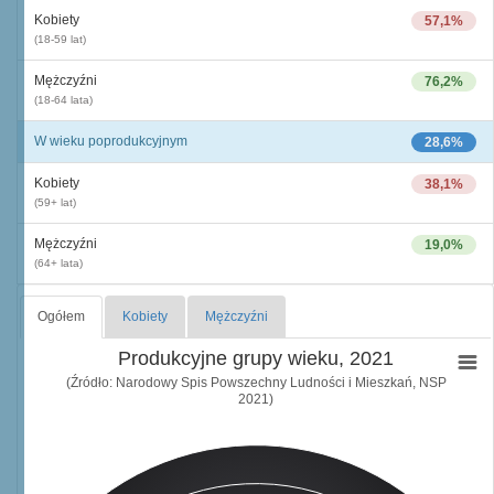
Kobiety
57,1%
(18-59 lat)
Mężczyźni
76,2%
(18-64 lata)
W wieku poprodukcyjnym
28,6%
Kobiety
38,1%
(59+ lat)
Mężczyźni
19,0%
(64+ lata)
Ogółem
Kobiety
Mężczyźni
Produkcyjne grupy wieku, 2021
(Źródło: Narodowy Spis Powszechny Ludności i Mieszkań, NSP
2021)