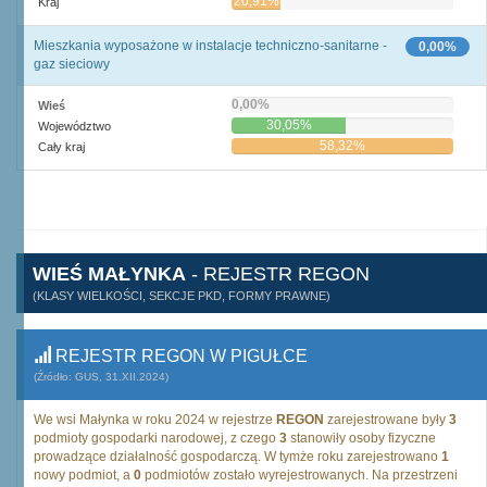
20,91%
Kraj
Mieszkania wyposażone w instalacje techniczno-sanitarne -
0,00%
gaz sieciowy
0,00%
Wieś
30,05%
Województwo
58,32%
Cały kraj
WIEŚ MAŁYNKA
- REJESTR REGON
(KLASY WIELKOŚCI, SEKCJE PKD, FORMY PRAWNE)
REJESTR REGON W PIGUŁCE
(Źródło: GUS, 31.XII.2024)
We wsi Małynka w roku 2024 w rejestrze
REGON
zarejestrowane były
3
podmioty gospodarki narodowej, z czego
3
stanowiły osoby fizyczne
prowadzące działalność gospodarczą. W tymże roku zarejestrowano
1
nowy podmiot, a
0
podmiotów zostało wyrejestrowanych. Na przestrzeni