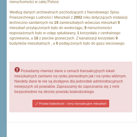
nieruchomości w całej Polsce.
Według danych archiwalnych pochodzących z Narodowego Spisu
Powszechnego Ludności i Mieszkań z
2002
roku dotyczących instalacji
techniczno-sanitarnych na
19
zamieszkałych wówczas mieszkań
9
mieszkań przyłączonych było do wodociągu,
9
nieruchomości
wyposażonych było w ustęp spłukiwany,
1
korzystała z centralnego
ogrzewania, a
18
z pieców grzewczych. Z kanalizacji korzystało
9
budynków mieszkalnych , a
0
podłączonych było do gazu sieciowego.
Posiadamy również dane o cenach transakcyjnych lokali
mieszkalnych zarówno na rynku pierwotnym jak i na rynku wtórnym.
Niestety dane te nie są dostępne dla jednostek administracyjnych
mniejszych od powiatów. Zapraszamy do zapoznania się z nimi
bezpośrednio na stronie powiatu białostockiego.
Powiat białostocki - ceny transakcyjne mieszkań