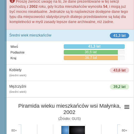
Proszę zwrócić uwagę na to, że dane prezentowane w tej sekcji
pochodzą z
2002
roku, gdy liczba mieszkańców wynosiła
54
, i mogą już
być mocno nieaktualne. Jednakże są to najświeższe dostępne dane tego
typu dla miejscowości statystycznych dlatego przedstawione są tutaj dla
kompletności w myśl zasady lepsze dane archiwalne, niż żadne.
Średni wiek mieszkańców
41,3 lat
41,3 lat
Wieś
36,6 lat
Podlaskie
36,7 lat
Kraj
Kobiety
43,6 lat
(średni wiek)
Mężczyźni
39,2 lat
(średni wiek)
Piramida wieku mieszkańców wsi Małynka,
2002
(Źródło: GUS)
80+
80+