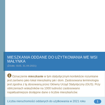
MIESZKANIA ODDANE DO UŻYTKOWANIA WE WSI
MAŁYNKA
(Źródło: GUS, 31.XII.2021)
Oznaczenie
mieszkanie
w tym statystycznym kontekście rozumiane
jest zarówno jako lokal mieszkalny jak i dom. Zastosowana terminologia
jest zgodna z tą stosowaną przez Główny Urząd Statystyczny (GUS). Przy
obliczeniach wskaźników na 1000 ludności zastosowano
najaktualniejsze dostępne dane o liczbie mieszkańców.
Liczba nieruchomości oddanych do użytkowania w 2021 roku
1