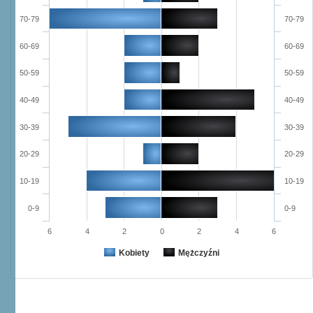
70-79
70-79
60-69
60-69
50-59
50-59
40-49
40-49
30-39
30-39
20-29
20-29
10-19
10-19
0-9
0-9
6
4
2
0
2
4
6
Kobiety
Mężczyźni