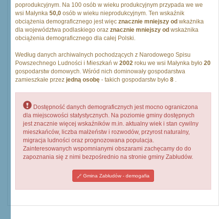
poprodukcyjnym. Na 100 osób w wieku produkcyjnym przypada we we
wsi Małynka
50,0
osób w wieku nieprodukcyjnym. Ten wskaźnik
obciążenia demograficznego jest więc
znacznie mniejszy od
wkażnika
dla województwa podlaskiego oraz
znacznie mniejszy od
wskażnika
obciążenia demograficznego dla całej Polski.
Według danych archiwalnych pochodzących z Narodowego Spisu
Powszechnego Ludności i Mieszkań w
2002
roku we wsi Małynka było
20
gospodarstw domowych. Wśród nich dominowały gospodarstwa
zamieszkałe przez
jedną osobę
- takich gospodarstw było
8
.
Dostępność danych demograficznych jest mocno ograniczona
dla miejscowości statystycznych. Na poziomie gminy dostępnych
jest znacznie więcej wskaźników m.in. aktualny wiek i stan cywilny
mieszkańców, liczba małżeństw i rozwodów, przyrost naturalny,
migracja ludności oraz prognozowana populacja.
Zainteresowanych wspomnianymi obszarami zachęcamy do do
zapoznania się z nimi bezpośrednio na stronie gminy Zabłudów.
Gmina Zabłudów - demogafia