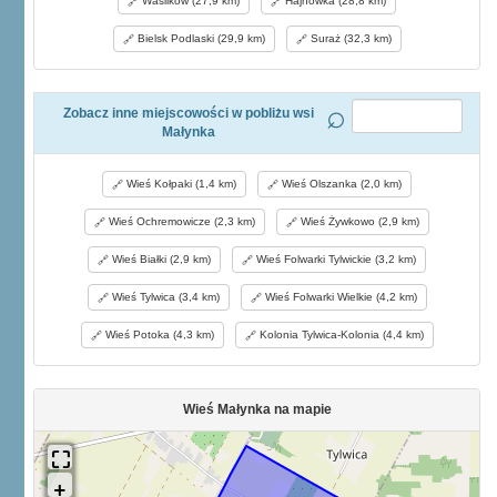
Wasilków (27,9 km)
Hajnówka (28,8 km)
Bielsk Podlaski (29,9 km)
Suraż (32,3 km)
Zobacz inne miejscowości w pobliżu wsi
Małynka
Wieś Kołpaki (1,4 km)
Wieś Olszanka (2,0 km)
Wieś Ochremowicze (2,3 km)
Wieś Żywkowo (2,9 km)
Wieś Białki (2,9 km)
Wieś Folwarki Tylwickie (3,2 km)
Wieś Tylwica (3,4 km)
Wieś Folwarki Wielkie (4,2 km)
Wieś Potoka (4,3 km)
Kolonia Tylwica-Kolonia (4,4 km)
Wieś Małynka na mapie