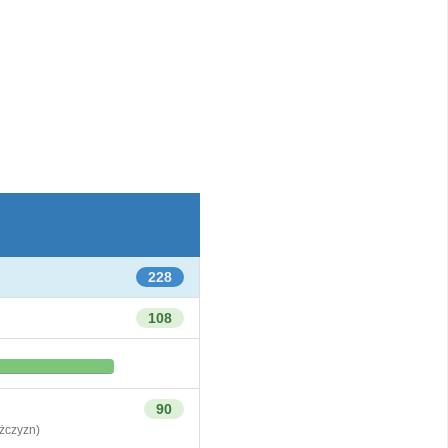
228
108
90
czyzn)