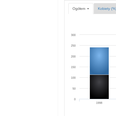
Ogółem
Kobiety (%
300
250
200
150
100
50
0
1998