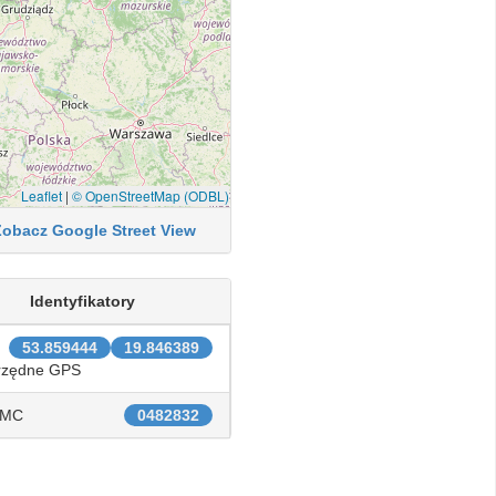
Leaflet
|
© OpenStreetMap (ODBL)
Zobacz Google Street View
Identyfikatory
53.859444
19.846389
rzędne GPS
IMC
0482832