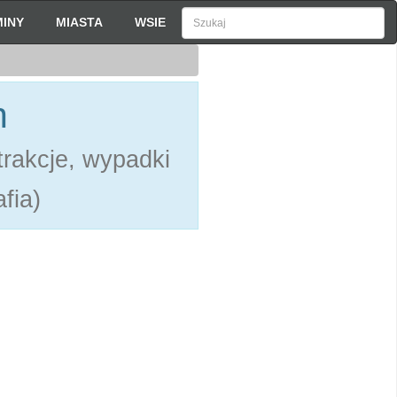
INY
MIASTA
WSIE
h
rakcje, wypadki
fia)