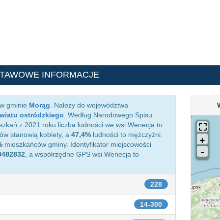
STAWOWE INFORMACJE
 w gminie
Morąg
. Należy do województwa
wiatu ostródzkiego
. Według Narodowego Spisu
zkań z 2021 roku liczba ludności we wsi Wenecja to
w stanowią kobiety, a
47,4%
ludności to mężczyźni.
%
mieszkańców gminy. Identyfikator miejscowości
0482832
, a współrzędne GPS wsi Wenecja to
228
14-300