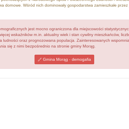
wa domowe. Wśród nich dominowały gospodarstwa zamieszkałe przez
ograficznych jest mocno ograniczona dla miejscowości statystycznyc
więcej wskaźników m.in. aktualny wiek i stan cywilny mieszkańców, lic
acja ludności oraz prognozowana populacja. Zainteresowanych wspomn
ia się z nimi bezpośrednio na stronie gminy Morąg.
Gmina Morąg - demogafia