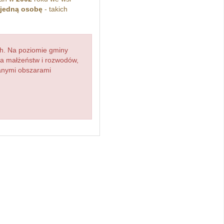
jedną osobę
- takich
h. Na poziomie gminy
zba małżeństw i rozwodów,
ianymi obszarami