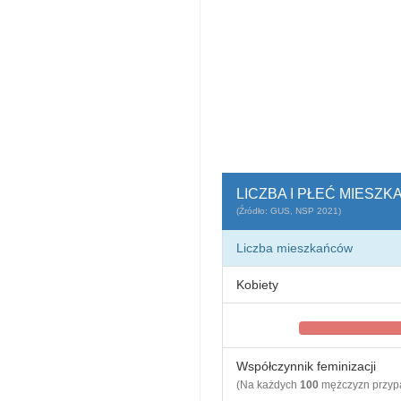
LICZBA I PŁEĆ MIESZ
(Źródło: GUS, NSP 2021)
Liczba mieszkańców
Kobiety
Współczynnik feminizacji
(Na każdych
100
mężczyzn przy