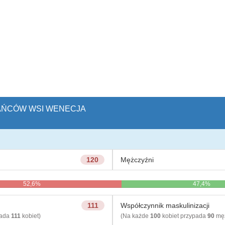
KAŃCÓW WSI WENECJA
120
Mężczyźni
52,6%
47,4%
111
Współczynnik maskulinizacji
pada
111
kobiet)
(Na każde
100
kobiet przypada
90
męż