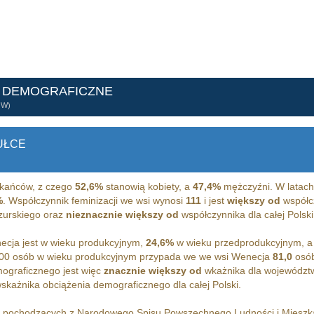
E DEMOGRAFICZNE
ÓW)
UŁCE
kańców, z czego
52,6%
stanowią kobiety, a
47,4%
mężczyźni. W latach
%
. Współczynnik feminizacji we wsi wynosi
111
i jest
większy od
współcz
urskiego oraz
nieznacznie większy od
współczynnika dla całej Polski
cja jest w wieku produkcyjnym,
24,6%
w wieku przedprodukcyjnym, 
00 osób w wieku produkcyjnym przypada we we wsi Wenecja
81,0
osób
ograficznego jest więc
znacznie większy od
wkażnika dla województ
skażnika obciążenia demograficznego dla całej Polski.
h pochodzących z Narodowego Spisu Powszechnego Ludności i Miesz