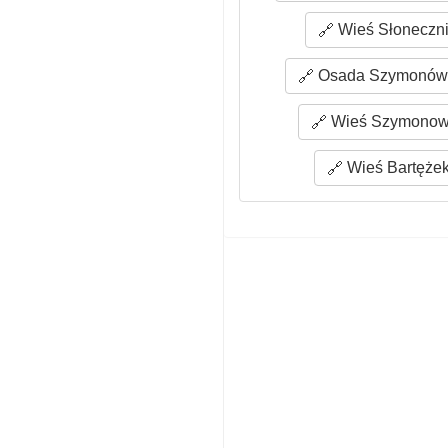
Wieś Słoneczni
Osada Szymonówk
Wieś Szymonowo
Wieś Bartężek