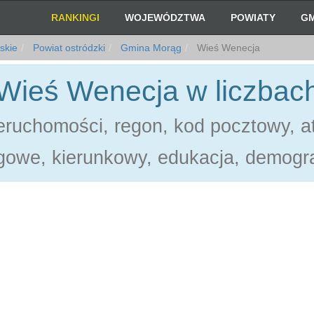
RANKINGI
WOJEWÓDZTWA
POWIATY
GM
skie
Powiat ostródzki
Gmina Morąg
Wieś Wenecja
Wieś Wenecja w liczbac
ruchomości, regon, kod pocztowy, at
gowe, kierunkowy, edukacja, demogra