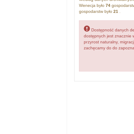
Wenecja było
74
gospodarst
gospodarstw było
21
.
Dostępność danych dem
dostępnych jest znacznie 
przyrost naturalny, migr
zachęcamy do do zapoznan