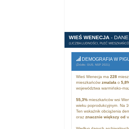
WIEŚ WENECJA
- DAN
(LICZBA LUDNOŚCI, PŁEĆ MIESZKAŃC
DEMOGRAFIA W PIG
(Źródło: GUS, NSP 2021)
Wieś Wenecja ma
228
miesz
mieszkańców
zmalała
o
5,8
województwa warmińsko-maz
55,3%
mieszkańców wsi Wene
wieku poprodukcyjnym. Na 1
Ten wskaźnik obciążenia dem
oraz
znacznie większy od
w
Według danych archiwalnyc