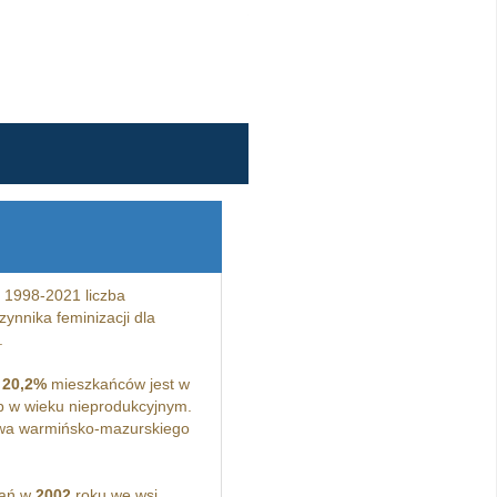
 1998-2021 liczba
ynnika feminizacji dla
.
a
20,2%
mieszkańców jest w
 w wieku nieprodukcyjnym.
wa warmińsko-mazurskiego
kań w
2002
roku we wsi