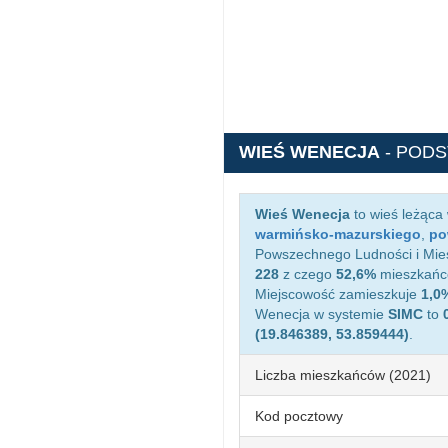
WIEŚ WENECJA
- POD
Wieś Wenecja
to wieś leżąca
warmińsko-mazurskiego
,
po
Powszechnego Ludności i Mies
228
z czego
52,6%
mieszkańcó
Miejscowość zamieszkuje
1,0
Wenecja w systemie
SIMC
to
(19.846389, 53.859444)
.
Liczba mieszkańców (2021)
Kod pocztowy