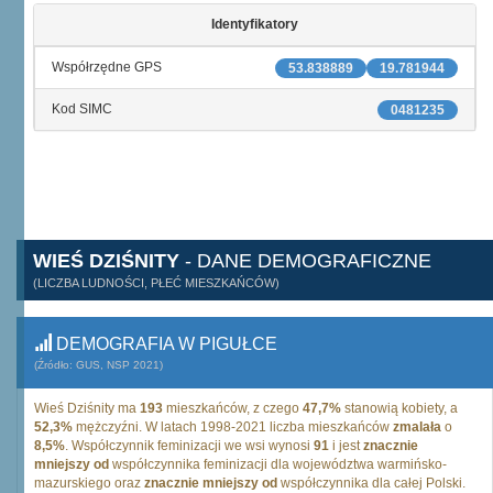
Identyfikatory
Współrzędne GPS
53.838889
19.781944
Kod SIMC
0481235
WIEŚ DZIŚNITY
- DANE DEMOGRAFICZNE
(LICZBA LUDNOŚCI, PŁEĆ MIESZKAŃCÓW)
DEMOGRAFIA W PIGUŁCE
(Źródło: GUS, NSP 2021)
Wieś Dziśnity ma
193
mieszkańców, z czego
47,7%
stanowią kobiety, a
52,3%
mężczyźni. W latach 1998-2021 liczba mieszkańców
zmalała
o
8,5%
. Współczynnik feminizacji we wsi wynosi
91
i jest
znacznie
mniejszy od
współczynnika feminizacji dla województwa warmińsko-
mazurskiego oraz
znacznie mniejszy od
współczynnika dla całej Polski.