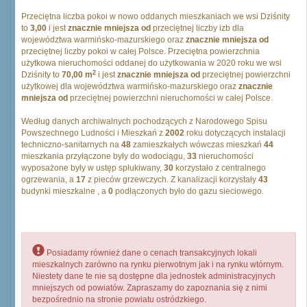
Przeciętna liczba pokoi w nowo oddanych mieszkaniach we wsi Dziśnity
to
3,00
i jest
znacznie mniejsza od
przeciętnej liczby izb dla
województwa warmińsko-mazurskiego oraz
znacznie mniejsza od
przeciętnej liczby pokoi w całej Polsce. Przeciętna powierzchnia
użytkowa nieruchomości oddanej do użytkowania w 2020 roku we wsi
2
Dziśnity to
70,00 m
i jest
znacznie mniejsza od
przeciętnej powierzchni
użytkowej dla województwa warmińsko-mazurskiego oraz
znacznie
mniejsza od
przeciętnej powierzchni nieruchomości w całej Polsce.
Według danych archiwalnych pochodzących z Narodowego Spisu
Powszechnego Ludności i Mieszkań z
2002
roku dotyczących instalacji
techniczno-sanitarnych na
48
zamieszkałych wówczas mieszkań
44
mieszkania przyłączone były do wodociągu,
33
nieruchomości
wyposażone były w ustęp spłukiwany,
30
korzystało z centralnego
ogrzewania, a
17
z pieców grzewczych. Z kanalizacji korzystały
43
budynki mieszkalne , a
0
podłączonych było do gazu sieciowego.
Posiadamy również dane o cenach transakcyjnych lokali
mieszkalnych zarówno na rynku pierwotnym jak i na rynku wtórnym.
Niestety dane te nie są dostępne dla jednostek administracyjnych
mniejszych od powiatów. Zapraszamy do zapoznania się z nimi
bezpośrednio na stronie powiatu ostródzkiego.