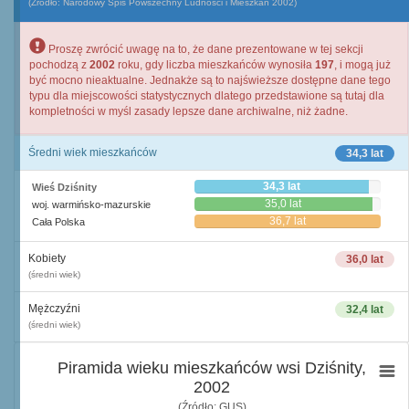
(Źródło: Narodowy Spis Powszechny Ludności i Mieszkań 2002)
Proszę zwrócić uwagę na to, że dane prezentowane w tej sekcji
pochodzą z
2002
roku, gdy liczba mieszkańców wynosiła
197
, i mogą już
być mocno nieaktualne. Jednakże są to najświeższe dostępne dane tego
typu dla miejscowości statystycznych dlatego przedstawione są tutaj dla
kompletności w myśl zasady lepsze dane archiwalne, niż żadne.
Średni wiek mieszkańców
34,3 lat
34,3 lat
Wieś Dziśnity
35,0 lat
woj. warmińsko-mazurskie
36,7 lat
Cała Polska
Kobiety
36,0 lat
(średni wiek)
Mężczyźni
32,4 lat
(średni wiek)
Piramida wieku mieszkańców wsi Dziśnity,
2002
(Źródło: GUS)