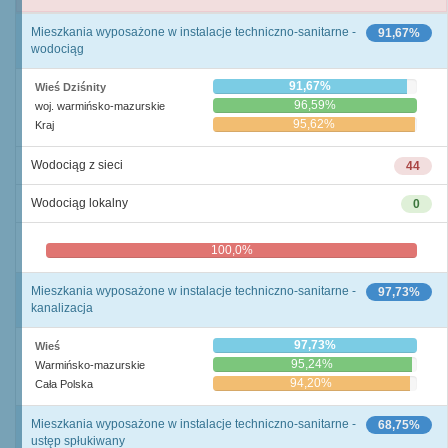
Mieszkania wyposażone w instalacje techniczno-sanitarne -
91,67%
wodociąg
91,67%
Wieś Dziśnity
96,59%
woj. warmińsko-mazurskie
95,62%
Kraj
Wodociąg z sieci
44
Wodociąg lokalny
0
100,0%
0,0%
Mieszkania wyposażone w instalacje techniczno-sanitarne -
97,73%
kanalizacja
97,73%
Wieś
95,24%
Warmińsko-mazurskie
94,20%
Cała Polska
Mieszkania wyposażone w instalacje techniczno-sanitarne -
68,75%
ustęp spłukiwany