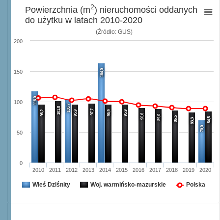
2
Powierzchnia (m
) nieruchomości oddanych
do użytku w latach 2010-2020
(Źródło: GUS)
200
164,0
150
118,0
100
105,7
101,8
97,7
96,2
95,9
95,9
95,9
90,6
89,0
86,5
84,5
83,3
70,0
50
0
2010
2011
2012
2013
2014
2015
2016
2017
2018
2019
2020
Wieś Dziśnity
Woj. warmińsko-mazurskie
Polska