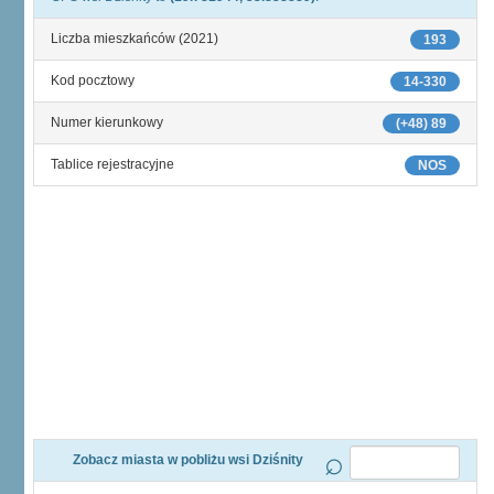
Liczba mieszkańców (2021)
193
Kod pocztowy
14-330
Numer kierunkowy
(+48) 89
Tablice rejestracyjne
NOS
Zobacz miasta w pobliżu wsi Dziśnity