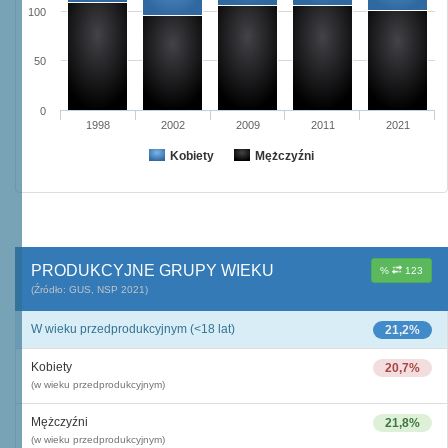
100
50
0
1998
2002
2009
2011
2021
Kobiety
Mężczyźni
PRODUKCYJNE GRUPY WIEKU
%
123
(Źródło: GUS, NSP 2021)
W wieku przedprodukcyjnym (<18 lat)
21,2%
Kobiety
20,7%
(w wieku przedprodukcyjnym)
Mężczyźni
21,8%
(w wieku przedprodukcyjnym)