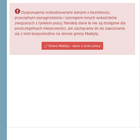
Dysponujemy rozbudowanymi danymi o bezrobociu,
przeciętnym wynagrodzeniu i szeregiem innych wskaźników
związanych z rynkiem pracy. Niestety dane te nie są dostępne dla
poszczególnych miejscowości, ale zachęcamy do do zapoznania
się z nimi bezpośrednio na stronie gminy Małdyty.
Gmina Małdyty - dane o rynku pracy