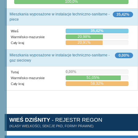
0,0%
100,0%
Mieszkania wyposażone w instalacje techniczno-sanitarne -
35,42%
piece
35,42%
Wieś
20,98%
Warmińsko-mazurskie
20,91%
Cały kraj
Mieszkania wyposażone w instalacje techniczno-sanitarne -
0,00%
gaz sieciowy
0,00%
Tutaj
51,05%
Warmińsko-mazurskie
58,32%
Cały kraj
WIEŚ DZIŚNITY
- REJESTR REGON
(KLASY WIELKOŚCI, SEKCJE PKD, FORMY PRAWNE)