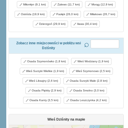
Miłomłyn (9,1 km)
Zalewo (11,7 km)
Morąg (12,9 km)
Ostróda (19,9 km)
Pasłęk (26,0 km)
Miłakowo (26,7 km)
Dzierzgoń (29,9 km)
Iława (30,4 km)
Zobacz inne miejscowości w pobliżu wsi
Dziśnity
Osada Szymonówko (1,8 km)
Wieś Wodziany (1,9 km)
Wieś Surzyki Wielkie (1,9 km)
Wieś Szymonowo (2,5 km)
Wieś Liksajny (2,6 km)
Osada Surzyki Małe (2,8 km)
Osada Plękity (2,9 km)
Osada Smolno (3,0 km)
Osada Kanty (3,5 km)
Osada Leszczynka (4,2 km)
Wieś Dziśnity na mapie