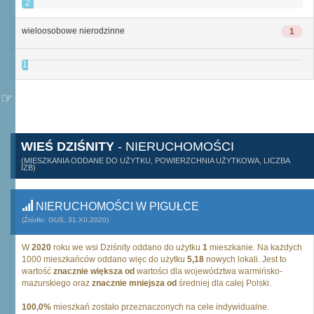
2
wieloosobowe nierodzinne
1
1
WIEŚ DZIŚNITY
- NIERUCHOMOŚCI
(MIESZKANIA ODDANE DO UŻYTKU, POWIERZCHNIA UŻYTKOWA, LICZBA
IZB)
NIERUCHOMOŚCI W PIGUŁCE
(Źródło: GUS, 31.XII.2020)
W
2020
roku we wsi Dziśnity oddano do użytku
1
mieszkanie. Na każdych
1000 mieszkańców oddano więc do użytku
5,18
nowych lokali. Jest to
wartość
znacznie większa od
wartości dla województwa warmińsko-
mazurskiego oraz
znacznie mniejsza od
średniej dla całej Polski.
100,0%
mieszkań zostało przeznaczonych na cele indywidualne.