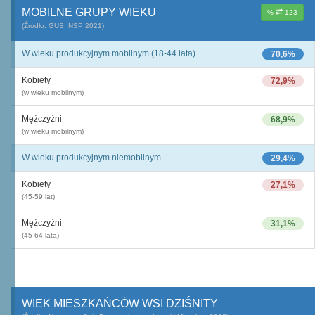
MOBILNE GRUPY WIEKU
%
123
(Źródło: GUS, NSP 2021)
W wieku produkcyjnym mobilnym (18-44 lata)
70,6%
Kobiety
72,9%
(w wieku mobilnym)
Mężczyźni
68,9%
(w wieku mobilnym)
W wieku produkcyjnym niemobilnym
29,4%
Kobiety
27,1%
(45-59 lat)
Mężczyźni
31,1%
(45-64 lata)
WIEK MIESZKAŃCÓW WSI DZIŚNITY