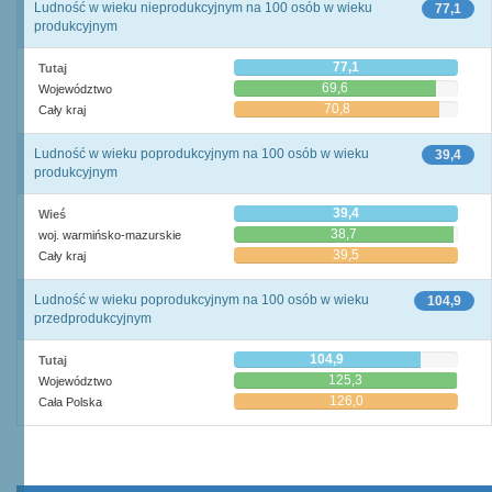
Ludność w wieku nieprodukcyjnym na 100 osób w wieku
77,1
produkcyjnym
77,1
Tutaj
69,6
Województwo
70,8
Cały kraj
Ludność w wieku poprodukcyjnym na 100 osób w wieku
39,4
produkcyjnym
39,4
Wieś
38,7
woj. warmińsko-mazurskie
39,5
Cały kraj
Ludność w wieku poprodukcyjnym na 100 osób w wieku
104,9
przedprodukcyjnym
104,9
Tutaj
125,3
Województwo
126,0
Cała Polska