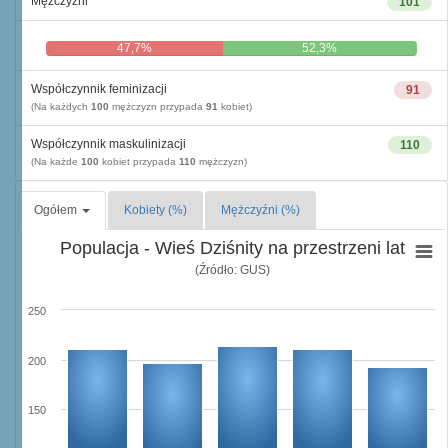
Mężczyźni
101
47,7%
52,3%
Współczynnik feminizacji
91
(Na każdych
100
mężczyzn przypada
91
kobiet)
Współczynnik maskulinizacji
110
(Na każde
100
kobiet przypada
110
mężczyzn)
Ogółem
Kobiety (%)
Mężczyźni (%)
Populacja - Wieś Dziśnity na przestrzeni lat
(Źródło: GUS)
250
200
150