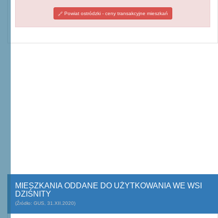
Powiat ostródzki - ceny transakcyjne mieszkań
MIESZKANIA ODDANE DO UŻYTKOWANIA WE WSI
DZIŚNITY
(Źródło: GUS, 31.XII.2020)