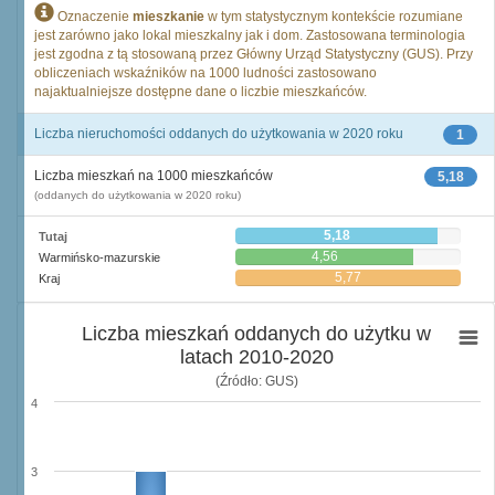
Oznaczenie
mieszkanie
w tym statystycznym kontekście rozumiane
jest zarówno jako lokal mieszkalny jak i dom. Zastosowana terminologia
jest zgodna z tą stosowaną przez Główny Urząd Statystyczny (GUS). Przy
obliczeniach wskaźników na 1000 ludności zastosowano
najaktualniejsze dostępne dane o liczbie mieszkańców.
Liczba nieruchomości oddanych do użytkowania w 2020 roku
1
Liczba mieszkań na 1000 mieszkańców
5,18
(oddanych do użytkowania w 2020 roku)
5,18
Tutaj
4,56
Warmińsko-mazurskie
5,77
Kraj
Liczba mieszkań oddanych do użytku w
latach 2010-2020
(Źródło: GUS)
4
3