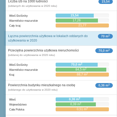
Liczba izb na 1000 ludności
15,54
(oddanych do użytkowania w 2020 roku)
15,54
Wieś Dziśnity
17,26
Warmińsko-mazurskie
21,77
Cały kraj
2
Łączna powierzchnia użytkowa w lokalach oddanych do
70 m
użytkowania w 2020
2
Przeciętna powierzchnia użytkowa nieruchomości
70,0 m
(oddanej do użytkowania w 2020 roku)
2
70,0 m
Wieś Dziśnity
2
84,5 m
Warmińsko-mazurskie
2
88,7 m
Kraj
2
Powierzchnia budynku mieszkalnego na osobę
0,36 m
(oddanego do użytkowania w 2020 roku)
2
0,36 m
Wieś
2
0,39 m
Województwo
2
0,51 m
Cała Polska