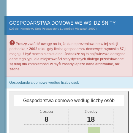
GOSPODARSTWA DOMOWE WE WSI DZIŚNITY
(Źródło: Narodowy Spis Powszechny Ludności i Mieszkań 2002)
Proszę zwrócić uwagę na to, że dane prezentowane w tej sekcji
pochodzą z
2002
roku, gdy liczba gospodarstw domowych wynosiła
57
, i
mogą już być mocno nieaktualne. Jednakże są to najświeższe dostępne
dane tego typu dla miejscowości statystycznych dlatego przedstawione
są tutaj dla kompletności w myśl zasady lepsze dane archiwalne, niż
żadne.
Gospodarstwa domowe według liczby osób
Gospodarstwa domowe według liczby osób
1 osoba
2 osoby
8
18