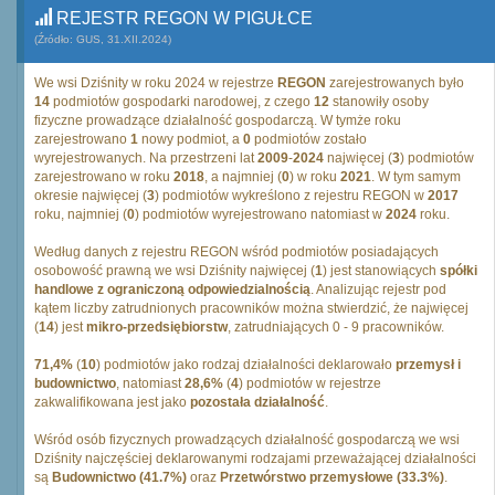
REJESTR REGON W PIGUŁCE
(Źródło: GUS, 31.XII.2024)
We wsi Dziśnity w roku 2024 w rejestrze
REGON
zarejestrowanych było
14
podmiotów gospodarki narodowej, z czego
12
stanowiły osoby
fizyczne prowadzące działalność gospodarczą. W tymże roku
zarejestrowano
1
nowy podmiot, a
0
podmiotów zostało
wyrejestrowanych. Na przestrzeni lat
2009
-
2024
najwięcej (
3
) podmiotów
zarejestrowano w roku
2018
, a najmniej (
0
) w roku
2021
. W tym samym
okresie najwięcej (
3
) podmiotów wykreślono z rejestru REGON w
2017
roku, najmniej (
0
) podmiotów wyrejestrowano natomiast w
2024
roku.
Według danych z rejestru REGON wśród podmiotów posiadających
osobowość prawną we wsi Dziśnity najwięcej (
1
) jest stanowiących
spółki
handlowe z ograniczoną odpowiedzialnością
. Analizując rejestr pod
kątem liczby zatrudnionych pracowników można stwierdzić, że najwięcej
(
14
) jest
mikro-przedsiębiorstw
, zatrudniających 0 - 9 pracowników.
71,4%
(
10
) podmiotów jako rodzaj działalności deklarowało
przemysł i
budownictwo
, natomiast
28,6%
(
4
) podmiotów w rejestrze
zakwalifikowana jest jako
pozostała działalność
.
Wśród osób fizycznych prowadzących działalność gospodarczą we wsi
Dziśnity najczęściej deklarowanymi rodzajami przeważającej działalności
są
Budownictwo (41.7%)
oraz
Przetwórstwo przemysłowe (33.3%)
.