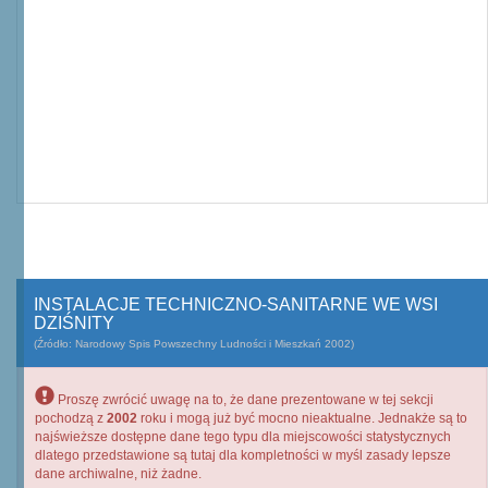
INSTALACJE TECHNICZNO-SANITARNE WE WSI
DZIŚNITY
(Źródło: Narodowy Spis Powszechny Ludności i Mieszkań 2002)
Proszę zwrócić uwagę na to, że dane prezentowane w tej sekcji
pochodzą z
2002
roku i mogą już być mocno nieaktualne. Jednakże są to
najświeższe dostępne dane tego typu dla miejscowości statystycznych
dlatego przedstawione są tutaj dla kompletności w myśl zasady lepsze
dane archiwalne, niż żadne.