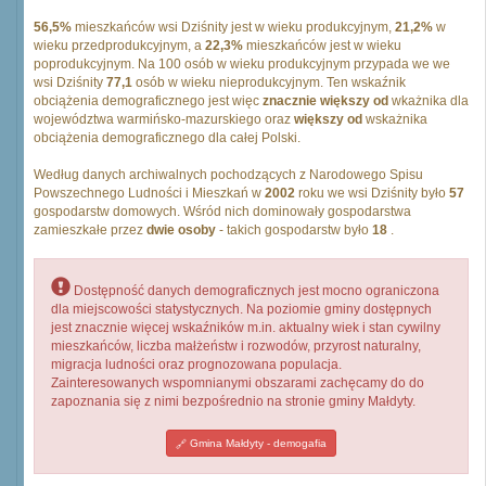
56,5%
mieszkańców wsi Dziśnity jest w wieku produkcyjnym,
21,2%
w
wieku przedprodukcyjnym, a
22,3%
mieszkańców jest w wieku
poprodukcyjnym. Na 100 osób w wieku produkcyjnym przypada we we
wsi Dziśnity
77,1
osób w wieku nieprodukcyjnym. Ten wskaźnik
obciążenia demograficznego jest więc
znacznie większy od
wkażnika dla
województwa warmińsko-mazurskiego oraz
większy od
wskażnika
obciążenia demograficznego dla całej Polski.
Według danych archiwalnych pochodzących z Narodowego Spisu
Powszechnego Ludności i Mieszkań w
2002
roku we wsi Dziśnity było
57
gospodarstw domowych. Wśród nich dominowały gospodarstwa
zamieszkałe przez
dwie osoby
- takich gospodarstw było
18
.
Dostępność danych demograficznych jest mocno ograniczona
dla miejscowości statystycznych. Na poziomie gminy dostępnych
jest znacznie więcej wskaźników m.in. aktualny wiek i stan cywilny
mieszkańców, liczba małżeństw i rozwodów, przyrost naturalny,
migracja ludności oraz prognozowana populacja.
Zainteresowanych wspomnianymi obszarami zachęcamy do do
zapoznania się z nimi bezpośrednio na stronie gminy Małdyty.
Gmina Małdyty - demogafia