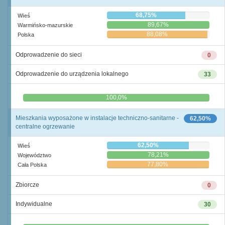
68,75%
Wieś
89,67%
Warmińsko-mazurskie
88,08%
Polska
Odprowadzenie do sieci
0
Odprowadzenie do urządzenia lokalnego
33
0,0%
100,0%
Mieszkania wyposażone w instalacje techniczno-sanitarne -
62,50%
centralne ogrzewanie
62,50%
Wieś
78,21%
Województwo
77,80%
Cała Polska
Zbiorcze
0
Indywidualne
30