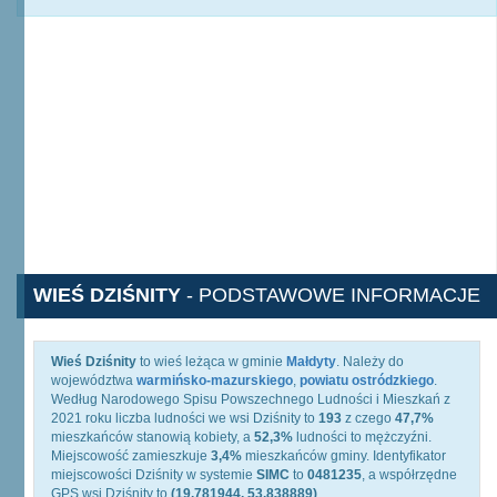
WIEŚ DZIŚNITY
- PODSTAWOWE INFORMACJE
Wieś Dziśnity
to wieś leżąca w gminie
Małdyty
. Należy do
województwa
warmińsko-mazurskiego
,
powiatu ostródzkiego
.
Według Narodowego Spisu Powszechnego Ludności i Mieszkań z
2021 roku liczba ludności we wsi Dziśnity to
193
z czego
47,7%
mieszkańców stanowią kobiety, a
52,3%
ludności to mężczyźni.
Miejscowość zamieszkuje
3,4%
mieszkańców gminy. Identyfikator
miejscowości Dziśnity w systemie
SIMC
to
0481235
, a współrzędne
GPS wsi Dziśnity to
(19.781944, 53.838889)
.