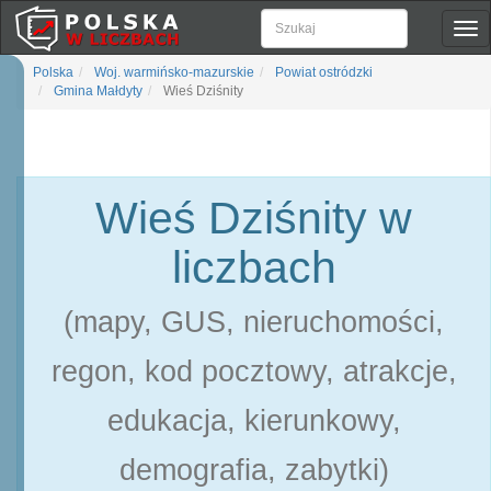
Pok
naw
Polska
Woj. warmińsko-mazurskie
Powiat ostródzki
Gmina Małdyty
Wieś Dziśnity
Wieś Dziśnity w
liczbach
(mapy, GUS, nieruchomości,
regon, kod pocztowy, atrakcje,
edukacja, kierunkowy,
demografia, zabytki)