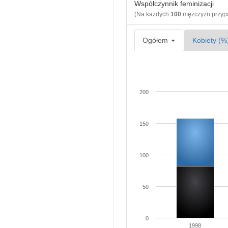
Współczynnik feminizacji
(Na każdych
100
mężczyzn przy
Ogółem
Kobiety (%
200
150
100
50
0
1998