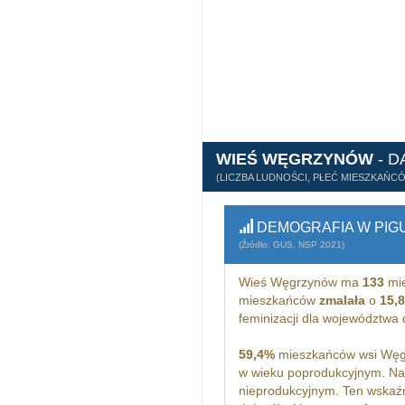
WIEŚ WĘGRZYNÓW
- D
(LICZBA LUDNOŚCI, PŁEĆ MIESZKAŃC
DEMOGRAFIA W PIG
(Źródło: GUS, NSP 2021)
Wieś Węgrzynów ma
133
mie
mieszkańców
zmalała
o
15,
feminizacji dla województwa
59,4%
mieszkańców wsi Węgr
w wieku poprodukcyjnym. N
nieprodukcyjnym. Ten wskaźn