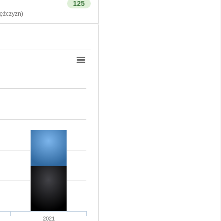
125
żczyzn)
2021