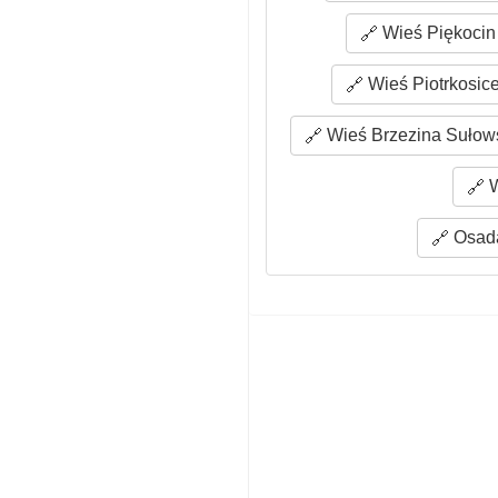
Wieś Piękocin 
Wieś Piotrkosice
Wieś Brzezina Sułows
W
Osada