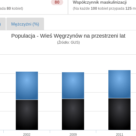
80
Współczynnik maskulinizacji
pada
80
kobiet)
(Na każde
100
kobiet przypada
125
mę
)
Mężczyźni (%)
Populacja - Wieś Węgrzynów na przestrzeni lat
(Źródło: GUS)
2002
2009
2011