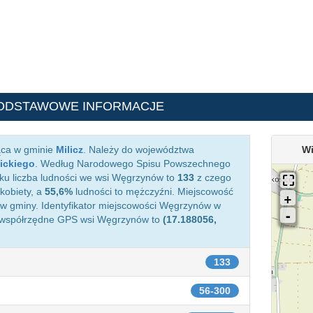
PODSTAWOWE INFORMACJE
ąca w gminie
Milicz
. Należy do województwa
Wi
ickiego
. Według Narodowego Spisu Powszechnego
oku liczba ludności we wsi Węgrzynów to
133
z czego
kobiety, a
55,6%
ludności to mężczyźni. Miejscowość
 gminy. Identyfikator miejscowości Węgrzynów w
 współrzędne GPS wsi Węgrzynów to
(17.188056,
133
56-300