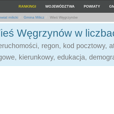
RANKINGI
WOJEWÓDZTWA
POWIATY
GM
wiat milicki
Gmina Milicz
Wieś Węgrzynów
ieś Węgrzynów w liczba
ruchomości, regon, kod pocztowy, at
gowe, kierunkowy, edukacja, demogra