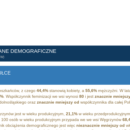
ANE DEMOGRAFICZNE
ÓW)
UŁCE
szkańców, z czego
44,4%
stanowią kobiety, a
55,6%
mężczyźni. W lat
8%
. Współczynnik feminizacji we wsi wynosi
80
i jest
znacznie mniejsz
 dolnośląskiego oraz
znacznie mniejszy od
współczynnika dla całej Pol
zynów jest w wieku produkcyjnym,
21,1%
w wieku przedprodukcyjnym
a 100 osób w wieku produkcyjnym przypada we we wsi Węgrzynów
68,
ik obciążenia demograficznego jest więc
nieznacznie mniejszy od
wk