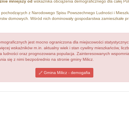
znie mniejszy od
wskażnika obciążenia demograficznego dla całej Pol
h pochodzących z Narodowego Spisu Powszechnego Ludności i Miesz
stw domowych. Wśród nich dominowały gospodarstwa zamieszkałe p
ograficznych jest mocno ograniczona dla miejscowości statystycznyc
więcej wskaźników m.in. aktualny wiek i stan cywilny mieszkańców, lic
acja ludności oraz prognozowana populacja. Zainteresowanych wspomn
a się z nimi bezpośrednio na stronie gminy Milicz.
Gmina Milicz - demogafia