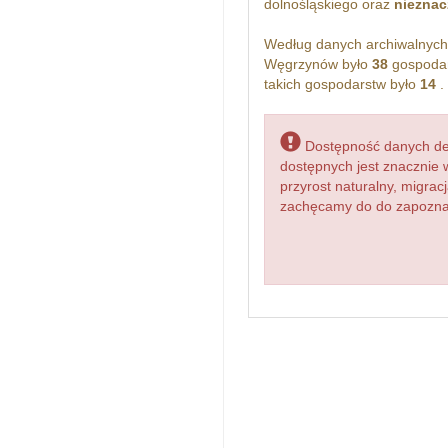
dolnośląskiego oraz
nieznac
Według danych archiwalnyc
Węgrzynów było
38
gospodar
takich gospodarstw było
14
.
Dostępność danych dem
dostępnych jest znacznie 
przyrost naturalny, migr
zachęcamy do do zapoznani