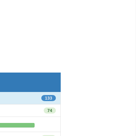
133
74