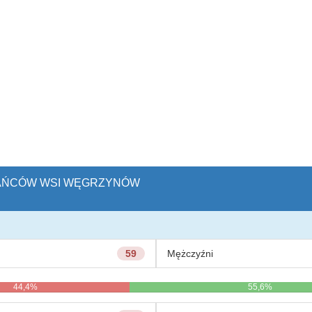
ZKAŃCÓW WSI WĘGRZYNÓW
59
Mężczyźni
44,4%
55,6%