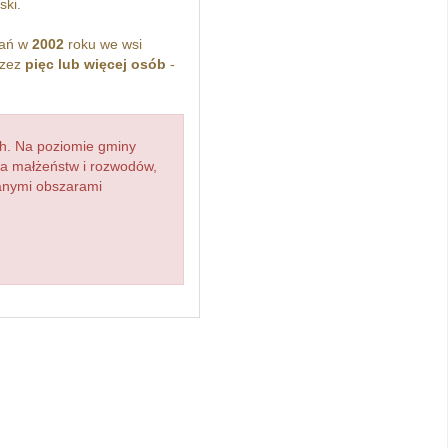
ski.
kań w
2002
roku we wsi
rzez
pięc lub więcej osób
-
h. Na poziomie gminy
zba małżeństw i rozwodów,
ianymi obszarami