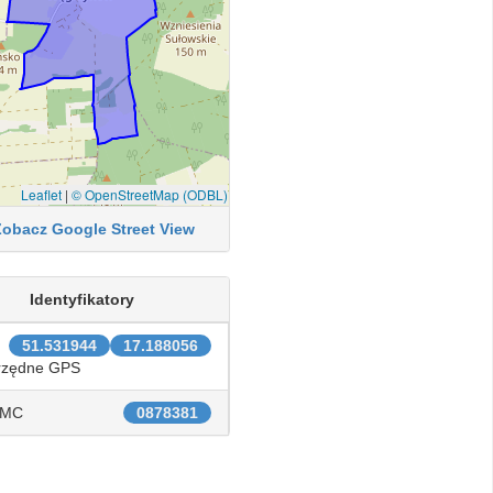
Leaflet
|
© OpenStreetMap (ODBL)
Zobacz Google Street View
Identyfikatory
51.531944
17.188056
rzędne GPS
IMC
0878381