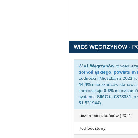
WIEŚ WĘGRZYNÓW
- 
Wieś Węgrzynów
to wieś leż
dolnośląskiego
,
powiatu mil
Ludności i Mieszkań z 2021 r
44,4%
mieszkańców stanowią 
zamieszkuje
0,6%
mieszkańców
systemie
SIMC
to
0878381
, a
51.531944)
.
Liczba mieszkańców (2021)
Kod pocztowy