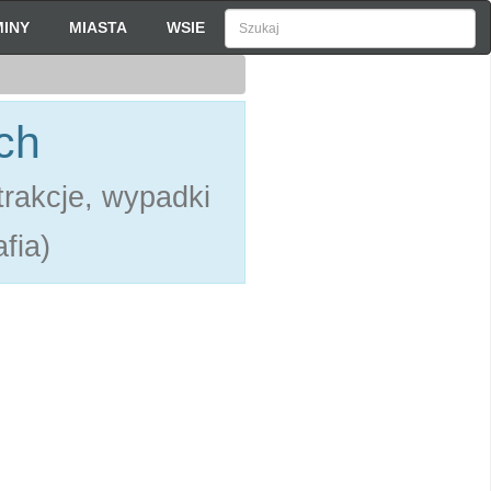
INY
MIASTA
WSIE
ch
rakcje, wypadki
fia)