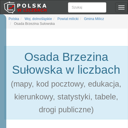
Pok
naw
Polska
Woj. dolnośląskie
Powiat milicki
Gmina Milicz
Osada Brzezina Sułowska
Osada Brzezina
Sułowska w liczbach
(mapy, kod pocztowy, edukacja,
kierunkowy, statystyki, tabele,
drogi publiczne)