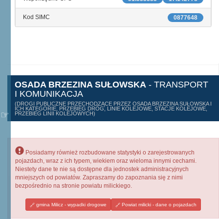
Kod SIMC
0877648
OSADA BRZEZINA SUŁOWSKA
- TRANSPORT
I KOMUNIKACJA
(DROGI PUBLICZNE PRZECHODZĄCE PRZEZ OSADA BRZEZINA SUŁOWSKA I
ICH KATEGORIE, PRZEBIEG DRÓG, LINIE KOLEJOWE, STACJE KOLEJOWE,
PRZEBIEG LINII KOLEJOWYCH)
Posiadamy również rozbudowane statystyki o zarejestrowanych
pojazdach, wraz z ich typem, wiekiem oraz wieloma innymi cechami.
Niestety dane te nie są dostępne dla jednostek administracyjnych
mniejszych od powiatów. Zapraszamy do zapoznania się z nimi
bezpośrednio na stronie powiatu milickiego.
gmina Milicz - wypadki drogowe
Powiat milicki - dane o pojazdach