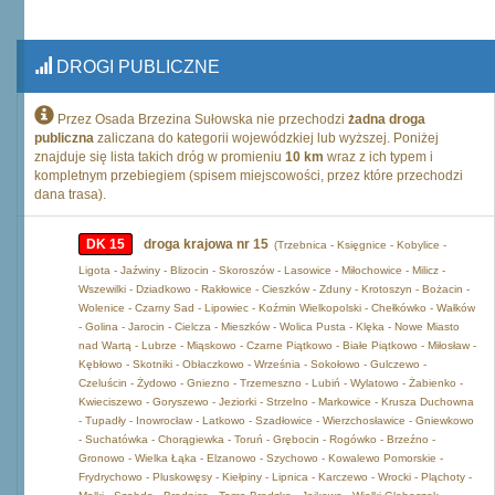
DROGI PUBLICZNE
Przez Osada Brzezina Sułowska nie przechodzi
żadna droga
publiczna
zaliczana do kategorii wojewódzkiej lub wyższej. Poniżej
znajduje się lista takich dróg w promieniu
10 km
wraz z ich typem i
kompletnym przebiegiem (spisem miejscowości, przez które przechodzi
dana trasa).
DK 15
droga krajowa nr 15
(Trzebnica - Księgnice - Kobylice -
Ligota - Jaźwiny - Blizocin - Skoroszów - Lasowice - Miłochowice - Milicz -
Wszewilki - Dziadkowo - Rakłowice - Cieszków - Zduny - Krotoszyn - Bożacin -
Wolenice - Czarny Sad - Lipowiec - Koźmin Wielkopolski - Chełkówko - Wałków
- Golina - Jarocin - Cielcza - Mieszków - Wolica Pusta - Klęka - Nowe Miasto
nad Wartą - Lubrze - Miąskowo - Czarne Piątkowo - Białe Piątkowo - Miłosław -
Kębłowo - Skotniki - Obłaczkowo - Września - Sokołowo - Gulczewo -
Czeluścin - Żydowo - Gniezno - Trzemeszno - Lubiń - Wylatowo - Żabienko -
Kwieciszewo - Goryszewo - Jeziorki - Strzelno - Markowice - Krusza Duchowna
- Tupadły - Inowrocław - Latkowo - Szadłowice - Wierzchosławice - Gniewkowo
- Suchatówka - Chorągiewka - Toruń - Grębocin - Rogówko - Brzeźno -
Gronowo - Wielka Łąka - Elzanowo - Szychowo - Kowalewo Pomorskie -
Frydrychowo - Pluskowęsy - Kiełpiny - Lipnica - Karczewo - Wrocki - Pląchoty -