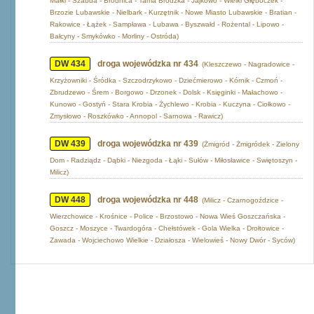
Małki - Szabda - Brodnica - Tama Brodzka - Jajkowo - Wielki Głęboczek -
Brzozie Lubawskie - Nielbark - Kurzętnik - Nowe Miasto Lubawskie - Bratian -
Rakowice - Łążek - Sampława - Lubawa - Byszwałd - Rożental - Lipowo -
Bałcyny - Smykówko - Morliny - Ostróda)
DW 434
droga wojewódzka nr 434
(Kleszczewo - Nagradowice -
Krzyżowniki - Śródka - Szczodrzykowo - Dziećmierowo - Kórnik - Czmoń -
Zbrudzewo - Śrem - Borgowo - Drzonek - Dolsk - Księginki - Małachowo -
Kunowo - Gostyń - Stara Krobia - Żychlewo - Krobia - Kuczyna - Ciołkowo -
Zmysłowo - Roszkówko - Annopol - Sarnowa - Rawicz)
DW 439
droga wojewódzka nr 439
(Żmigród - Żmigródek - Zielony
Dom - Radziądz - Dąbki - Niezgoda - Łąki - Sułów - Miłosławice - Swiętoszyn -
Milicz)
DW 448
droga wojewódzka nr 448
(Milicz - Czarnogoździce -
Wierzchowice - Krośnice - Police - Brzostowo - Nowa Wieś Goszczańska -
Goszcz - Moszyce - Twardogóra - Chełstówek - Gola Wielka - Drołtowice -
Zawada - Wojciechowo Wielkie - Działosza - Wielowieś - Nowy Dwór - Syców)