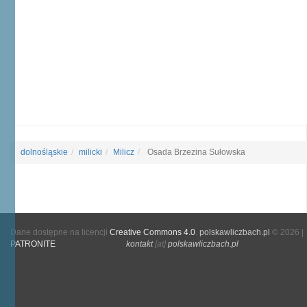
dolnośląskie
milicki
Milicz
Osada Brzezina Sułowska
Dane dostępne na licencji
Creative Commons 4.0
.
polskawliczbach.pl
© 2026 |
PATRONITE
kontakt
[at]
polskawliczbach.pl