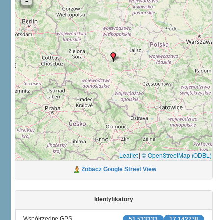
Leaflet
|
© OpenStreetMap (ODBL)
Zobacz Google Street View
Identyfikatory
Współrzędne GPS
51.533333
17.142778