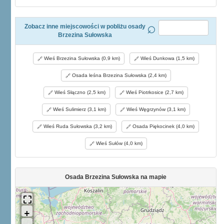
Zobacz inne miejscowości w pobliżu osady
Brzezina Sułowska
Wieś Brzezina Sułowska (0,9 km)
Wieś Dunkowa (1,5 km)
Osada leśna Brzezina Sułowska (2,4 km)
Wieś Słączno (2,5 km)
Wieś Piotrkosice (2,7 km)
Wieś Sulimierz (3,1 km)
Wieś Węgrzynów (3,1 km)
Wieś Ruda Sułowska (3,2 km)
Osada Piękocinek (4,0 km)
Wieś Sułów (4,0 km)
Osada Brzezina Sułowska na mapie