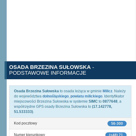
OSADA BRZEZINA SUŁOWSKA
-
PODSTAWOWE INFORMACJE
Osada Brzezina Sułowska
to osada leżąca w gminie
Milicz
. Należy
do województwa
dolnośląskiego
,
powiatu milickiego
. Identyfikator
miejscowości Brzezina Sułowska w systemie
SIMC
to
0877648
, a
współrzędne GPS osady Brzezina Sułowska to
(17.142778,
51.533333)
.
Kod pocztowy
56-300
Numer kierunkowy
(+48) 71