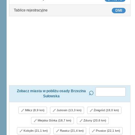
Tablice rejestracyjne
DMI
Zobacz miasta w pobliżu osady Brzezina
Sułowska
Milicz (8,9 km)
Jutrosin (13,3 km)
Żmigród (18,0 km)
Miejska Górka (18,7 km)
Zduny (20,6 km)
Kobylin (21,1 km)
Rawicz (21,4 km)
Prusice (22,1 km)