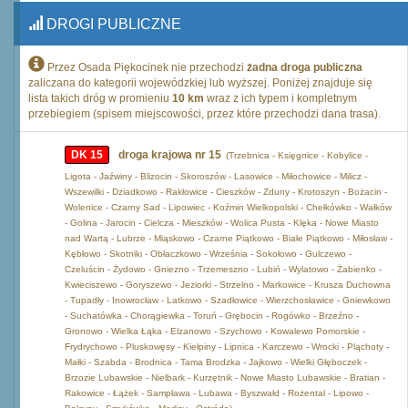
DROGI PUBLICZNE
Przez Osada Piękocinek nie przechodzi
żadna droga publiczna
zaliczana do kategorii wojewódzkiej lub wyższej. Poniżej znajduje się
lista takich dróg w promieniu
10 km
wraz z ich typem i kompletnym
przebiegiem (spisem miejscowości, przez które przechodzi dana trasa).
DK 15
droga krajowa nr 15
(Trzebnica - Księgnice - Kobylice -
Ligota - Jaźwiny - Blizocin - Skoroszów - Lasowice - Miłochowice - Milicz -
Wszewilki - Dziadkowo - Rakłowice - Cieszków - Zduny - Krotoszyn - Bożacin -
Wolenice - Czarny Sad - Lipowiec - Koźmin Wielkopolski - Chełkówko - Wałków
- Golina - Jarocin - Cielcza - Mieszków - Wolica Pusta - Klęka - Nowe Miasto
nad Wartą - Lubrze - Miąskowo - Czarne Piątkowo - Białe Piątkowo - Miłosław -
Kębłowo - Skotniki - Obłaczkowo - Września - Sokołowo - Gulczewo -
Czeluścin - Żydowo - Gniezno - Trzemeszno - Lubiń - Wylatowo - Żabienko -
Kwieciszewo - Goryszewo - Jeziorki - Strzelno - Markowice - Krusza Duchowna
- Tupadły - Inowrocław - Latkowo - Szadłowice - Wierzchosławice - Gniewkowo
- Suchatówka - Chorągiewka - Toruń - Grębocin - Rogówko - Brzeźno -
Gronowo - Wielka Łąka - Elzanowo - Szychowo - Kowalewo Pomorskie -
Frydrychowo - Pluskowęsy - Kiełpiny - Lipnica - Karczewo - Wrocki - Pląchoty -
Małki - Szabda - Brodnica - Tama Brodzka - Jajkowo - Wielki Głęboczek -
Brzozie Lubawskie - Nielbark - Kurzętnik - Nowe Miasto Lubawskie - Bratian -
Rakowice - Łążek - Sampława - Lubawa - Byszwałd - Rożental - Lipowo -