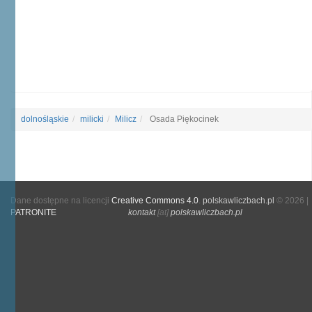
dolnośląskie
milicki
Milicz
Osada Piękocinek
Dane dostępne na licencji
Creative Commons 4.0
.
polskawliczbach.pl
© 2026 |
PATRONITE
kontakt
[at]
polskawliczbach.pl