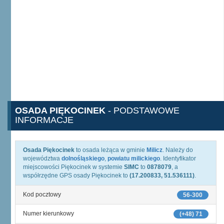
OSADA PIĘKOCINEK
- PODSTAWOWE
INFORMACJE
Osada Piękocinek
to osada leżąca w gminie
Milicz
. Należy do
województwa
dolnośląskiego
,
powiatu milickiego
. Identyfikator
miejscowości Piękocinek w systemie
SIMC
to
0878079
, a
współrzędne GPS osady Piękocinek to
(17.200833, 51.536111)
.
Kod pocztowy
56-300
Numer kierunkowy
(+48) 71