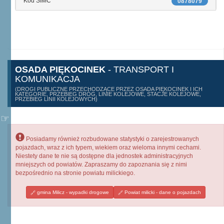
Kod SIMC
0878079
OSADA PIĘKOCINEK
- TRANSPORT I
KOMUNIKACJA
(DROGI PUBLICZNE PRZECHODZĄCE PRZEZ OSADA PIĘKOCINEK I ICH
KATEGORIE, PRZEBIEG DRÓG, LINIE KOLEJOWE, STACJE KOLEJOWE,
PRZEBIEG LINII KOLEJOWYCH)
Posiadamy również rozbudowane statystyki o zarejestrowanych
pojazdach, wraz z ich typem, wiekiem oraz wieloma innymi cechami.
Niestety dane te nie są dostępne dla jednostek administracyjnych
mniejszych od powiatów. Zapraszamy do zapoznania się z nimi
bezpośrednio na stronie powiatu milickiego.
gmina Milicz - wypadki drogowe
Powiat milicki - dane o pojazdach