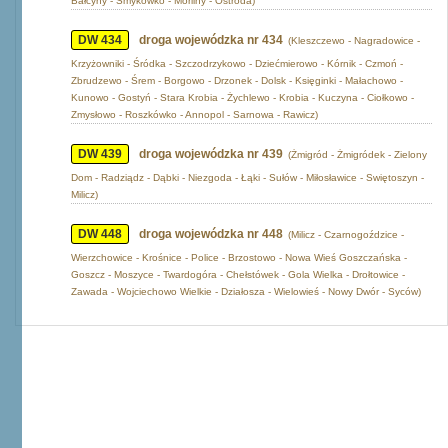
Bałcyny - Smykówko - Morliny - Ostróda)
DW 434
droga wojewódzka nr 434
(Kleszczewo - Nagradowice -
Krzyżowniki - Śródka - Szczodrzykowo - Dziećmierowo - Kórnik - Czmoń -
Zbrudzewo - Śrem - Borgowo - Drzonek - Dolsk - Księginki - Małachowo -
Kunowo - Gostyń - Stara Krobia - Żychlewo - Krobia - Kuczyna - Ciołkowo -
Zmysłowo - Roszkówko - Annopol - Sarnowa - Rawicz)
DW 439
droga wojewódzka nr 439
(Żmigród - Żmigródek - Zielony
Dom - Radziądz - Dąbki - Niezgoda - Łąki - Sułów - Miłosławice - Swiętoszyn -
Milicz)
DW 448
droga wojewódzka nr 448
(Milicz - Czarnogoździce -
Wierzchowice - Krośnice - Police - Brzostowo - Nowa Wieś Goszczańska -
Goszcz - Moszyce - Twardogóra - Chełstówek - Gola Wielka - Drołtowice -
Zawada - Wojciechowo Wielkie - Działosza - Wielowieś - Nowy Dwór - Syców)