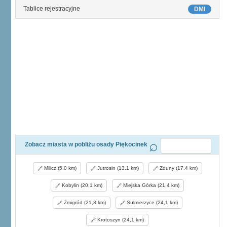
Tablice rejestracyjne
DMI
Zobacz miasta w pobliżu osady Piękocinek
Milicz (5,0 km)
Jutrosin (13,1 km)
Zduny (17,4 km)
Kobylin (20,1 km)
Miejska Górka (21,4 km)
Żmigród (21,8 km)
Sulmierzyce (24,1 km)
Krotoszyn (24,1 km)