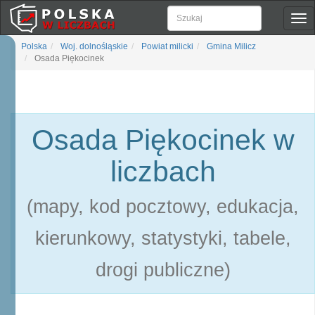
Pok
naw
Polska
Woj. dolnośląskie
Powiat milicki
Gmina Milicz
Osada Piękocinek
Osada Piękocinek w
liczbach
(mapy, kod pocztowy, edukacja,
kierunkowy, statystyki, tabele,
drogi publiczne)