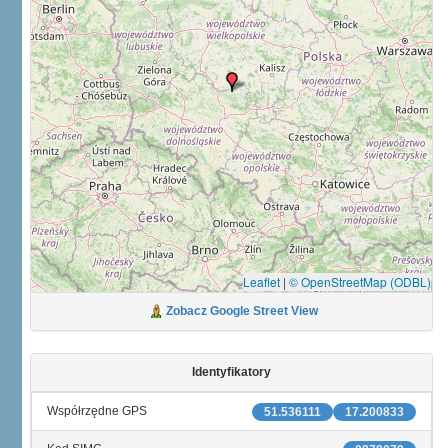
Leaflet
|
© OpenStreetMap (ODBL)
Zobacz Google Street View
Identyfikatory
Współrzędne GPS
51.536111
17.200833