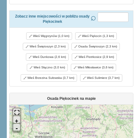
Zobacz inne miejscowości w pobliżu osady
Piękocinek
Wieś Węgrzynów (1,0 km)
Wieś Piękocin (1,3 km)
Wieś Świętoszyn (2,3 km)
Osada Świętoszyn (2,3 km)
Wieś Dunkowa (2,6 km)
Wieś Piotrkosice (2,9 km)
Wieś Słączno (3,0 km)
Wieś Miłosławice (3,6 km)
Wieś Brzezina Sułowska (3,7 km)
Wieś Sulimierz (3,7 km)
Osada Piękocinek na mapie