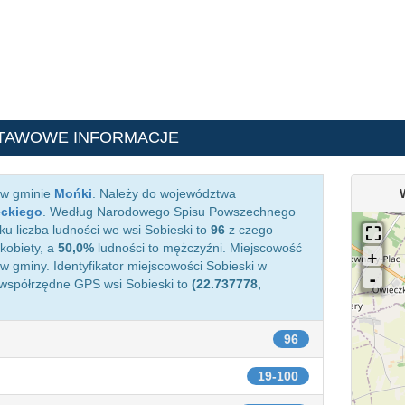
TAWOWE INFORMACJE
 w gminie
Mońki
. Należy do województwa
eckiego
. Według Narodowego Spisu Powszechnego
ku liczba ludności we wsi Sobieski to
96
z czego
kobiety, a
50,0%
ludności to mężczyźni. Miejscowość
 gminy. Identyfikator miejscowości Sobieski w
 współrzędne GPS wsi Sobieski to
(22.737778,
96
19-100