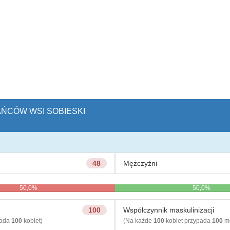
AŃCÓW WSI SOBIESKI
48
Mężczyźni
50,0%
50,0%
100
Współczynnik maskulinizacji
pada
100
kobiet)
(Na każde
100
kobiet przypada
100
mę