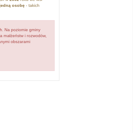
jedną osobę
- takich
h. Na poziomie gminy
zba małżeństw i rozwodów,
ianymi obszarami