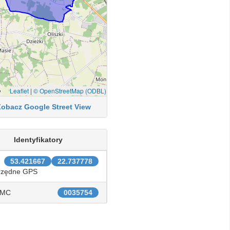
Leaflet
|
© OpenStreetMap (ODBL)
Zobacz Google Street View
Identyfikatory
53.421667
22.737778
rzędne GPS
IMC
0035754