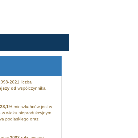
1998-2021 liczba
ejszy od
współczynnika
28,1%
mieszkańców jest w
 w wieku nieprodukcyjnym.
a podlaskiego oraz
kań w
2002
roku we wsi