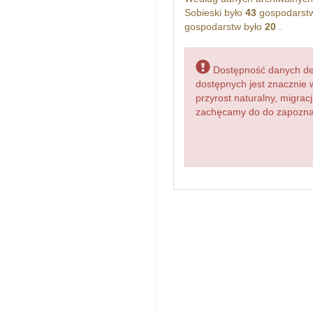
Sobieski było
43
gospodarstw
gospodarstw było
20
.
Dostępność danych dem
dostępnych jest znacznie 
przyrost naturalny, migr
zachęcamy do do zapoznani