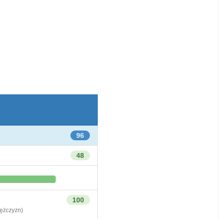
96
48
100
żczyzn)