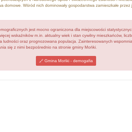
a domowe. Wśród nich dominowały gospodarstwa zamieszkałe przez
ograficznych jest mocno ograniczona dla miejscowości statystycznyc
więcej wskaźników m.in. aktualny wiek i stan cywilny mieszkańców, lic
acja ludności oraz prognozowana populacja. Zainteresowanych wspomn
a się z nimi bezpośrednio na stronie gminy Mońki.
Gmina Mońki - demogafia