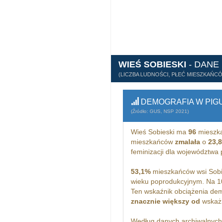
WIEŚ SOBIESKI
- DANE
(LICZBA LUDNOŚCI, PŁEĆ MIESZKAŃC
DEMOGRAFIA W PIG
(Źródło: GUS, NSP 2021)
Wieś Sobieski ma
96
mieszka
mieszkańców
zmalała
o
23,
feminizacji dla województwa
53,1%
mieszkańców wsi Sobie
wieku poprodukcyjnym. Na 1
Ten wskaźnik obciążenia dem
znacznie większy od
wskażn
Według danych archiwalnyc