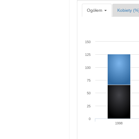
Ogółem
Kobiety (%
150
125
100
75
50
25
0
1998