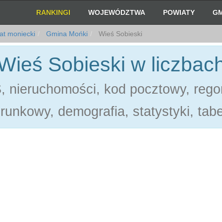
RANKINGI
WOJEWÓDZTWA
POWIATY
GM
at moniecki
Gmina Mońki
Wieś Sobieski
Wieś Sobieski w liczbac
 nieruchomości, kod pocztowy, rego
erunkowy, demografia, statystyki, tabe