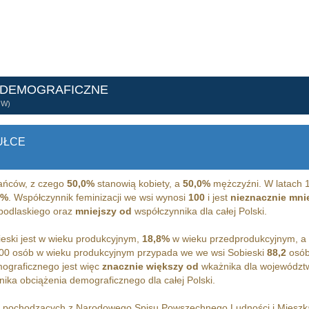
 DEMOGRAFICZNE
ÓW)
UŁCE
ńców, z czego
50,0%
stanowią kobiety, a
50,0%
mężczyźni. W latach 
8%
. Współczynnik feminizacji we wsi wynosi
100
i jest
nieznacznie mni
 podlaskiego oraz
mniejszy od
współczynnika dla całej Polski.
ski jest w wieku produkcyjnym,
18,8%
w wieku przedprodukcyjnym, a
00 osób w wieku produkcyjnym przypada we we wsi Sobieski
88,2
osób
ograficznego jest więc
znacznie większy od
wkażnika dla województw
ika obciążenia demograficznego dla całej Polski.
h pochodzących z Narodowego Spisu Powszechnego Ludności i Miesz