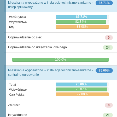
Mieszkania wyposażone w instalacje techniczno-sanitarne -
85,71%
ustęp spłukiwany
85,71%
Wieś Rybaki
82,84%
Województwo
88,08%
Kraj
Odprowadzenie do sieci
0
Odprowadzenie do urządzenia lokalnego
24
0,0%
100,0%
Mieszkania wyposażone w instalacje techniczno-sanitarne -
75,00%
centralne ogrzewanie
75,00%
Tutaj
75,07%
Województwo
77,80%
Cała Polska
Zbiorcze
0
Indywidualne
21