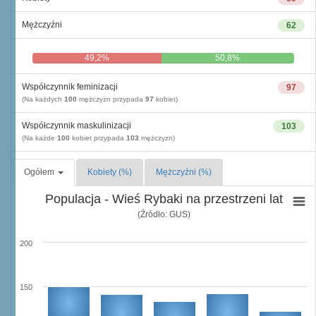
Mężczyźni
62
49,2%
50,8%
Współczynnik feminizacji
97
(Na każdych
100
mężczyzn przypada
97
kobiet)
Współczynnik maskulinizacji
103
(Na każde
100
kobiet przypada
103
mężczyzn)
Ogółem
Kobiety (%)
Mężczyźni (%)
Populacja - Wieś Rybaki na przestrzeni lat
(Źródło: GUS)
200
150