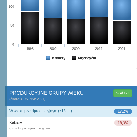
100
50
0
1998
2002
2009
2011
2021
Kobiety
Mężczyźni
PRODUKCYJNE GRUPY WIEKU
%
123
(Źródło: GUS, NSP 2021)
W wieku przedprodukcyjnym (<18 lat)
17,2%
Kobiety
18,3%
(w wieku przedprodukcyjnym)