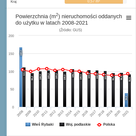
2
0,57 m
Kraj
2
Powierzchnia (m
) nieruchomości oddanych
do użytku w latach 2008-2021
(Źródło: GUS)
200
168,0
150
100
111,1
106,1
103,5
103,2
103,2
102,8
101,6
100,3
100,5
100,0
96,5
95,2
95,7
91,5
50
39,0
0
2014
2021
2010
2017
2013
2020
2009
2016
2012
2019
2008
2015
2011
2018
Wieś Rybaki
Woj. podlaskie
Polska