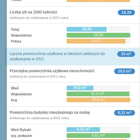
Liczba izb na 1000 ludności
16,39
(oddanych do użytkowania w 2021 roku)
16,39
Tutaj
26,06
Województwo
24,07
Polska
2
Łączna powierzchnia użytkowa w lokalach oddanych do
39 m
użytkowania w 2021
2
Przeciętna powierzchnia użytkowa nieruchomości
39,0 m
(oddanej do użytkowania w 2021 roku)
2
39,0 m
Wieś
2
91,5 m
Województwo
2
92,9 m
Kraj
2
Powierzchnia budynku mieszkalnego na osobę
0,32 m
(oddanego do użytkowania w 2021 roku)
2
0,32 m
Wieś Rybaki
2
0,61 m
woj. podlaskie