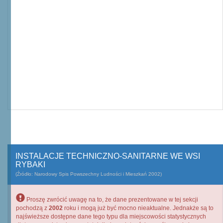
INSTALACJE TECHNICZNO-SANITARNE WE WSI
RYBAKI
(Źródło: Narodowy Spis Powszechny Ludności i Mieszkań 2002)
Proszę zwrócić uwagę na to, że dane prezentowane w tej sekcji
pochodzą z
2002
roku i mogą już być mocno nieaktualne. Jednakże są to
najświeższe dostępne dane tego typu dla miejscowości statystycznych