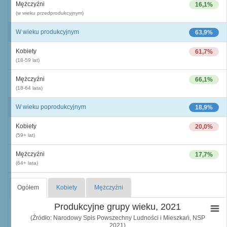
Mężczyźni
16,1%
(w wieku przedprodukcyjnym)
W wieku produkcyjnym
63,9%
Kobiety
61,7%
(18-59 lat)
Mężczyźni
66,1%
(18-64 lata)
W wieku poprodukcyjnym
18,9%
Kobiety
20,0%
(59+ lat)
Mężczyźni
17,7%
(64+ lata)
Ogółem
Kobiety
Mężczyźni
Produkcyjne grupy wieku, 2021
(Źródło: Narodowy Spis Powszechny Ludności i Mieszkań, NSP
2021)