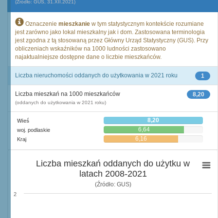
(Źródło: GUS, 31.XII.2021)
Oznaczenie
mieszkanie
w tym statystycznym kontekście rozumiane
jest zarówno jako lokal mieszkalny jak i dom. Zastosowana terminologia
jest zgodna z tą stosowaną przez Główny Urząd Statystyczny (GUS). Przy
obliczeniach wskaźników na 1000 ludności zastosowano
najaktualniejsze dostępne dane o liczbie mieszkańców.
Liczba nieruchomości oddanych do użytkowania w 2021 roku
1
Liczba mieszkań na 1000 mieszkańców
8,20
(oddanych do użytkowania w 2021 roku)
8,20
Wieś
6,64
woj. podlaskie
6,16
Kraj
Liczba mieszkań oddanych do użytku w
latach 2008-2021
(Źródło: GUS)
2