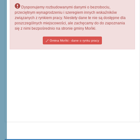
Dysponujemy rozbudowanymi danymi o bezrobociu,
przeciętnym wynagrodzeniu i szeregiem innych wskaźników
związanych z rynkiem pracy. Niestety dane te nie są dostępne dla
poszczególnych miejscowości, ale zachęcamy do do zapoznania
się z nimi bezpośrednio na stronie gminy Mońki.
Gmina Mońki - dane o rynku pracy