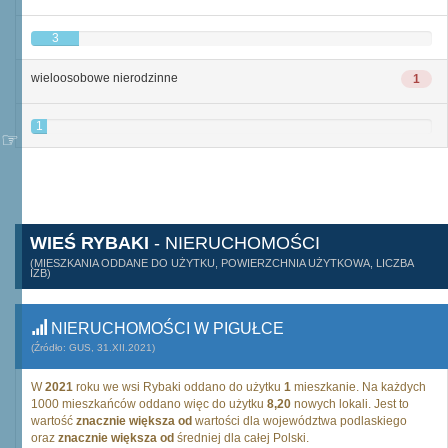
3
wieloosobowe nierodzinne
1
1
WIEŚ RYBAKI
- NIERUCHOMOŚCI
(MIESZKANIA ODDANE DO UŻYTKU, POWIERZCHNIA UŻYTKOWA, LICZBA
IZB)
NIERUCHOMOŚCI W PIGUŁCE
(Źródło: GUS, 31.XII.2021)
W
2021
roku we wsi Rybaki oddano do użytku
1
mieszkanie. Na każdych
1000 mieszkańców oddano więc do użytku
8,20
nowych lokali. Jest to
wartość
znacznie większa od
wartości dla województwa podlaskiego
oraz
znacznie większa od
średniej dla całej Polski.