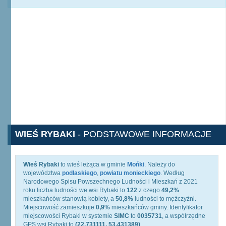
WIEŚ RYBAKI
- PODSTAWOWE INFORMACJE
Wieś Rybaki
to wieś leżąca w gminie
Mońki
. Należy do
województwa
podlaskiego
,
powiatu monieckiego
. Według
Narodowego Spisu Powszechnego Ludności i Mieszkań z 2021
roku liczba ludności we wsi Rybaki to
122
z czego
49,2%
mieszkańców stanowią kobiety, a
50,8%
ludności to mężczyźni.
Miejscowość zamieszkuje
0,9%
mieszkańców gminy. Identyfikator
miejscowości Rybaki w systemie
SIMC
to
0035731
, a współrzędne
GPS wsi Rybaki to
(22.731111, 53.431389)
.