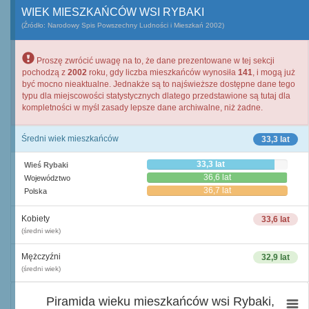
WIEK MIESZKAŃCÓW WSI RYBAKI
(Źródło: Narodowy Spis Powszechny Ludności i Mieszkań 2002)
Proszę zwrócić uwagę na to, że dane prezentowane w tej sekcji
pochodzą z
2002
roku, gdy liczba mieszkańców wynosiła
141
, i mogą już
być mocno nieaktualne. Jednakże są to najświeższe dostępne dane tego
typu dla miejscowości statystycznych dlatego przedstawione są tutaj dla
kompletności w myśl zasady lepsze dane archiwalne, niż żadne.
Średni wiek mieszkańców
33,3 lat
33,3 lat
Wieś Rybaki
36,6 lat
Województwo
36,7 lat
Polska
Kobiety
33,6 lat
(średni wiek)
Mężczyźni
32,9 lat
(średni wiek)
Piramida wieku mieszkańców wsi Rybaki,