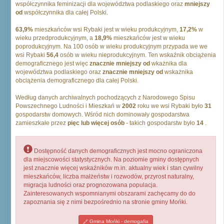
współczynnika feminizacji dla województwa podlaskiego oraz
mniejszy
od
współczynnika dla całej Polski.
63,9%
mieszkańców wsi Rybaki jest w wieku produkcyjnym,
17,2%
w
wieku przedprodukcyjnym, a
18,9%
mieszkańców jest w wieku
poprodukcyjnym. Na 100 osób w wieku produkcyjnym przypada we we
wsi Rybaki
56,4
osób w wieku nieprodukcyjnym. Ten wskaźnik obciążenia
demograficznego jest więc
znacznie mniejszy od
wkażnika dla
województwa podlaskiego oraz
znacznie mniejszy od
wskażnika
obciążenia demograficznego dla całej Polski.
Według danych archiwalnych pochodzących z Narodowego Spisu
Powszechnego Ludności i Mieszkań w
2002
roku we wsi Rybaki było
31
gospodarstw domowych. Wśród nich dominowały gospodarstwa
zamieszkałe przez
pięc lub więcej osób
- takich gospodarstw było
14
.
Dostępność danych demograficznych jest mocno ograniczona
dla miejscowości statystycznych. Na poziomie gminy dostępnych
jest znacznie więcej wskaźników m.in. aktualny wiek i stan cywilny
mieszkańców, liczba małżeństw i rozwodów, przyrost naturalny,
migracja ludności oraz prognozowana populacja.
Zainteresowanych wspomnianymi obszarami zachęcamy do do
zapoznania się z nimi bezpośrednio na stronie gminy Mońki.
Gmina Mońki - demogafia