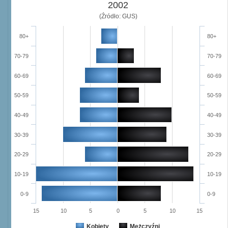
2002
(Źródło: GUS)
80+
80+
70-79
70-79
60-69
60-69
50-59
50-59
40-49
40-49
30-39
30-39
20-29
20-29
10-19
10-19
0-9
0-9
15
10
5
0
5
10
15
Kobiety
Mężczyźni