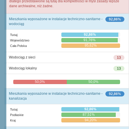
dlatego przedstawione są tutaj dla kompletności w myśl zasady lepsze
dane archiwalne, niż żadne.
Mieszkania wyposażone w instalacje techniczno-sanitarne -
92,86%
wodociąg
92,86%
Tutaj
91,76%
Województwo
95,62%
Cała Polska
Wodociąg z sieci
13
Wodociąg lokalny
13
50,0%
50,0%
Mieszkania wyposażone w instalacje techniczno-sanitarne -
92,86%
kanalizacja
92,86%
Tutaj
87,51%
Podlaskie
94,20%
Kraj