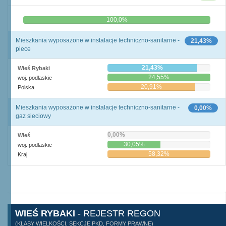
0,0%
100,0%
Mieszkania wyposażone w instalacje techniczno-sanitarne -
21,43%
piece
21,43%
Wieś Rybaki
24,55%
woj. podlaskie
20,91%
Polska
Mieszkania wyposażone w instalacje techniczno-sanitarne -
0,00%
gaz sieciowy
0,00%
Wieś
30,05%
woj. podlaskie
58,32%
Kraj
WIEŚ RYBAKI
- REJESTR REGON
(KLASY WIELKOŚCI, SEKCJE PKD, FORMY PRAWNE)