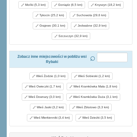
Mońki (5,3 km)
Goniądz (6,5 km)
Knyszyn (18,2 km)
Tykocin (25,2 km)
Suchowola (29,6 km)
Grajewo (30,1 km)
Jedwabne (32,9 km)
Szczuczyn (32,9 km)
Zobacz inne miejscowości w pobliżu wsi
Rybaki
Wieś Żodzie (1,0 km)
Wieś Sobieski (1,2 km)
Wieś Owieczki (1,7 km)
Wieś Kramkówka Mała (1,8 km)
Wieś Downary (3,0 km)
Wieś Kramkówka Duża (3,1 km)
Wieś Jaski (3,2 km)
Wieś Zblutowo (3,3 km)
Wieś Mierkienniki (3,4 km)
Wieś Dzieżki (3,5 km)