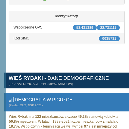
Identyfikatory
Współrzędne GPS
53.431389
22.731111
Kod SIMC
0035731
WIEŚ RYBAKI
- DANE DEMOGRAFICZNE
(LICZBA LUDNOŚCI, PŁEĆ MIESZKAŃCÓW)
DEMOGRAFIA W PIGUŁCE
(Źródło: GUS, NSP 2021)
Wieś Rybaki ma
122
mieszkańców, z czego
49,2%
stanowią kobiety, a
50,8%
mężczyźni. W latach 1998-2021 liczba mieszkańców
zmalała
o
18,7%
. Współczynnik feminizacji we wsi wynosi
97
i jest
mniejszy od