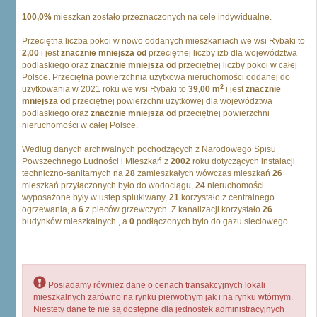
100,0%
mieszkań zostało przeznaczonych na cele indywidualne.
Przeciętna liczba pokoi w nowo oddanych mieszkaniach we wsi Rybaki to
2,00
i jest
znacznie mniejsza od
przeciętnej liczby izb dla województwa
podlaskiego oraz
znacznie mniejsza od
przeciętnej liczby pokoi w całej
Polsce. Przeciętna powierzchnia użytkowa nieruchomości oddanej do
2
użytkowania w 2021 roku we wsi Rybaki to
39,00 m
i jest
znacznie
mniejsza od
przeciętnej powierzchni użytkowej dla województwa
podlaskiego oraz
znacznie mniejsza od
przeciętnej powierzchni
nieruchomości w całej Polsce.
Według danych archiwalnych pochodzących z Narodowego Spisu
Powszechnego Ludności i Mieszkań z
2002
roku dotyczących instalacji
techniczno-sanitarnych na
28
zamieszkałych wówczas mieszkań
26
mieszkań przyłączonych było do wodociągu,
24
nieruchomości
wyposażone były w ustęp spłukiwany,
21
korzystało z centralnego
ogrzewania, a
6
z pieców grzewczych. Z kanalizacji korzystało
26
budynków mieszkalnych , a
0
podłączonych było do gazu sieciowego.
Posiadamy również dane o cenach transakcyjnych lokali
mieszkalnych zarówno na rynku pierwotnym jak i na rynku wtórnym.
Niestety dane te nie są dostępne dla jednostek administracyjnych