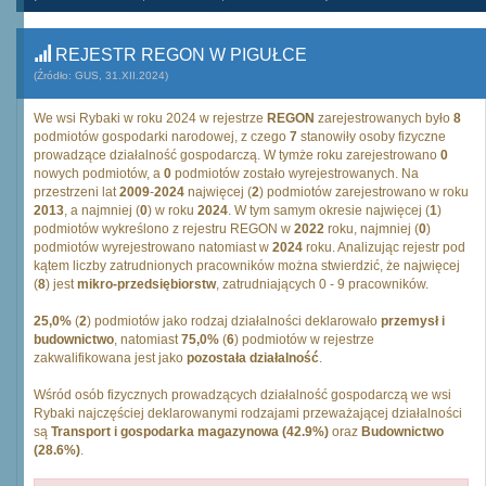
REJESTR REGON W PIGUŁCE
(Źródło: GUS, 31.XII.2024)
We wsi Rybaki w roku 2024 w rejestrze
REGON
zarejestrowanych było
8
podmiotów gospodarki narodowej, z czego
7
stanowiły osoby fizyczne
prowadzące działalność gospodarczą. W tymże roku zarejestrowano
0
nowych podmiotów, a
0
podmiotów zostało wyrejestrowanych. Na
przestrzeni lat
2009
-
2024
najwięcej (
2
) podmiotów zarejestrowano w roku
2013
, a najmniej (
0
) w roku
2024
. W tym samym okresie najwięcej (
1
)
podmiotów wykreślono z rejestru REGON w
2022
roku, najmniej (
0
)
podmiotów wyrejestrowano natomiast w
2024
roku. Analizując rejestr pod
kątem liczby zatrudnionych pracowników można stwierdzić, że najwięcej
(
8
) jest
mikro-przedsiębiorstw
, zatrudniających 0 - 9 pracowników.
25,0%
(
2
) podmiotów jako rodzaj działalności deklarowało
przemysł i
budownictwo
, natomiast
75,0%
(
6
) podmiotów w rejestrze
zakwalifikowana jest jako
pozostała działalność
.
Wśród osób fizycznych prowadzących działalność gospodarczą we wsi
Rybaki najczęściej deklarowanymi rodzajami przeważającej działalności
są
Transport i gospodarka magazynowa (42.9%)
oraz
Budownictwo
(28.6%)
.