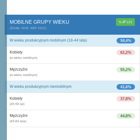
MOBILNE GRUPY WIEKU
%
123
(Źródło: GUS, NSP 2021)
W wieku produkcyjnym mobilnym (18-44 lata)
58,4%
Kobiety
62,2%
(w wieku mobilnym)
Mężczyźni
55,2%
(w wieku mobilnym)
W wieku produkcyjnym niemobilnym
41,6%
Kobiety
37,8%
(45-59 lat)
Mężczyźni
44,8%
(45-64 lata)