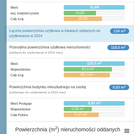
31,69
Wieś
16,80
woj. świętokrzyskie
19,95
Cały kraj
2
Łączna powierzchnia użytkowa w lokalach oddanych do
236 m
użytkowania w 2024
2
Przeciętna powierzchnia użytkowa nieruchomości
118,0 m
(oddanej do użytkowania w 2024 roku)
2
118,0 m
Wieś
2
93,4 m
Województwo
2
89,2 m
Cały kraj
2
Powierzchnia budynku mieszkalnego na osobę
0,83 m
(oddanego do użytkowania w 2024 roku)
2
0,83 m
Wieś Podgaje
2
0,38 m
Województwo
2
0,47 m
Cała Polska
2
Powierzchnia (m
) nieruchomości oddanych