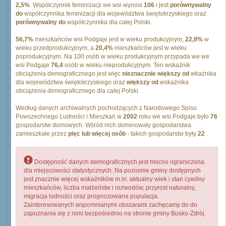
2,5%
. Współczynnik feminizacji we wsi wynosi
106
i jest
porównywalny
do
współczynnika feminizacji dla województwa świętokrzyskiego oraz
porównywalny do
współczynnika dla całej Polski.
56,7%
mieszkańców wsi Podgaje jest w wieku produkcyjnym,
22,9%
w
wieku przedprodukcyjnym, a
20,4%
mieszkańców jest w wieku
poprodukcyjnym. Na 100 osób w wieku produkcyjnym przypada we we
wsi Podgaje
76,4
osób w wieku nieprodukcyjnym. Ten wskaźnik
obciążenia demograficznego jest więc
nieznacznie większy od
wkażnika
dla województwa świętokrzyskiego oraz
większy od
wskażnika
obciążenia demograficznego dla całej Polski.
Według danych archiwalnych pochodzących z Narodowego Spisu
Powszechnego Ludności i Mieszkań w
2002
roku we wsi Podgaje było
76
gospodarstw domowych. Wśród nich dominowały gospodarstwa
zamieszkałe przez
pięc lub więcej osób
- takich gospodarstw były
22
.
Dostępność danych demograficznych jest mocno ograniczona
dla miejscowości statystycznych. Na poziomie gminy dostępnych
jest znacznie więcej wskaźników m.in. aktualny wiek i stan cywilny
mieszkańców, liczba małżeństw i rozwodów, przyrost naturalny,
migracja ludności oraz prognozowana populacja.
Zainteresowanych wspomnianymi obszarami zachęcamy do do
zapoznania się z nimi bezpośrednio na stronie gminy Busko-Zdrój.