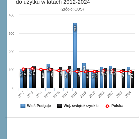
do użytku w latach 2012-2024
(Źródło: GUS)
400
360,0
300
200
136,0
133,0
100
123,0
120,6
119,4
118,0
115,5
115,0
110,5
110,0
111,4
110,0
109,9
109,1
106,0
103,5
102,9
102,5
101,1
97,5
95,0
93,4
0
2014
2023
2019
2015
2020
2024
2016
2012
2021
2017
2013
2018
2022
Wieś Podgaje
Woj. świętokrzyskie
Polska