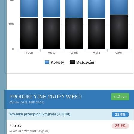
100
0
1998
2002
2009
2011
2021
Kobiety
Mężczyźni
PRODUKCYJNE GRUPY WIEKU
%
123
(Źródło: GUS, NSP 2021)
W wieku przedprodukcyjnym (<18 lat)
22,9%
Kobiety
25,3%
(w wieku przedprodukcyjnym)