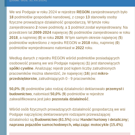
(Źródło: GUS, 31.XII.2024)
We wsi Podgaje w roku 2024 w rejestrze
REGON
zarejestrowanych było
18
podmiotów gospodarki narodowej, z czego
13
stanowiły osoby
fizyczne prowadzące działalność gospodarczą. W tymże roku
zarejestrowano
2
nowe podmioty, a
1
podmiot został wyrejestrowany. Na
przestrzeni lat
2009
-
2024
najwięcej (
5
) podmiotów zarejestrowano w roku
2018
, a najmniej (
0
) w roku
2020
. W tym samym okresie najwięcej (
5
)
podmiotów wykreślono z rejestru REGON w
2018
roku, najmniej (
0
)
podmiotów wyrejestrowano natomiast w
2022
roku.
Według danych z rejestru REGON wśród podmiotów posiadających
osobowość prawną we wsi Podgaje najwięcej (
1
) jest stanowiących
spólki cywilne
. Analizując rejestr pod kątem liczby zatrudnionych
pracowników można stwierdzić, że najwięcej (
16
) jest
mikro-
przedsiębiorstw
, zatrudniających 0 - 9 pracowników.
50,0%
(
9
) podmiotów jako rodzaj działalności deklarowało
przemysł i
budownictwo
, natomiast
50,0%
(
9
) podmiotów w rejestrze
zakwalifikowana jest jako
pozostała działalność
.
Wśród osób fizycznych prowadzących działalność gospodarczą we wsi
Podgaje najczęściej deklarowanymi rodzajami przeważającej
działalności są
Budownictwo (61.5%)
oraz
Handel hurtowy i detaliczny;
naprawa pojazdów samochodowych, włączając motocykle (15.4%)
.