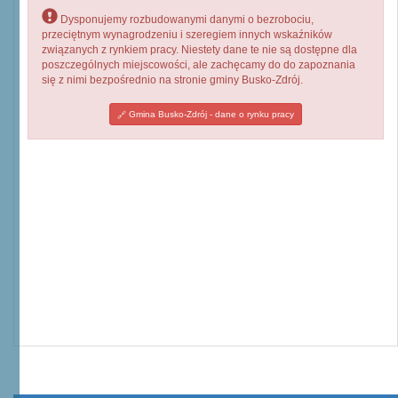
Dysponujemy rozbudowanymi danymi o bezrobociu,
przeciętnym wynagrodzeniu i szeregiem innych wskaźników
związanych z rynkiem pracy. Niestety dane te nie są dostępne dla
poszczególnych miejscowości, ale zachęcamy do do zapoznania
się z nimi bezpośrednio na stronie gminy Busko-Zdrój.
Gmina Busko-Zdrój - dane o rynku pracy