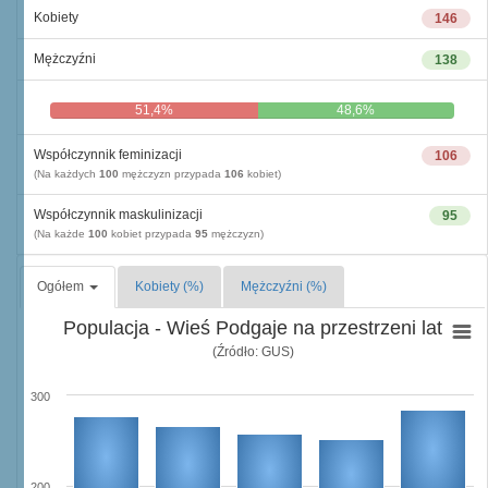
Kobiety
146
Mężczyźni
138
51,4%
48,6%
Współczynnik feminizacji
106
(Na każdych
100
mężczyzn przypada
106
kobiet)
Współczynnik maskulinizacji
95
(Na każde
100
kobiet przypada
95
mężczyzn)
Ogółem
Kobiety (%)
Mężczyźni (%)
Populacja - Wieś Podgaje na przestrzeni lat
(Źródło: GUS)
300
200