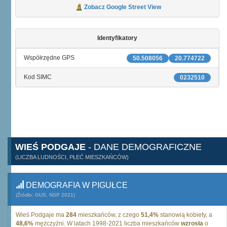
Zobacz Google Street View
Identyfikatory
Współrzędne GPS
50.508056
20.774722
Kod SIMC
0232510
WIEŚ PODGAJE
- DANE DEMOGRAFICZNE
(LICZBA LUDNOŚCI, PŁEĆ MIESZKAŃCÓW)
DEMOGRAFIA W PIGUŁCE
(Źródło: GUS, NSP 2021)
Wieś Podgaje ma
284
mieszkańców, z czego
51,4%
stanowią kobiety, a
48,6%
mężczyźni. W latach 1998-2021 liczba mieszkańców
wzrosła
o