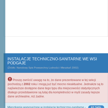
INSTALACJE TECHNICZNO-SANITARNE WE WSI
PODGAJE
(Źródło: Narodowy Spis Powszechny Ludności i Mieszkań 2002)
Proszę zwrócić uwagę na to, że dane prezentowane w tej sekcji
pochodzą z
2002
roku i mogą już być mocno nieaktualne. Jednakże są to
najświeższe dostępne dane tego typu dla miejscowości statystycznych
dlatego przedstawione są tutaj dla kompletności w myśl zasady lepsze
dane archiwalne, niż żadne.
Mieszkania wyposażone w instalacje techniczno-sanitarne -
61,54%