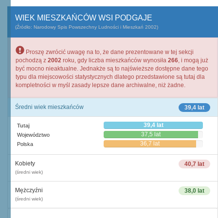
WIEK MIESZKAŃCÓW WSI PODGAJE
(Źródło: Narodowy Spis Powszechny Ludności i Mieszkań 2002)
Proszę zwrócić uwagę na to, że dane prezentowane w tej sekcji
pochodzą z
2002
roku, gdy liczba mieszkańców wynosiła
266
, i mogą już
być mocno nieaktualne. Jednakże są to najświeższe dostępne dane tego
typu dla miejscowości statystycznych dlatego przedstawione są tutaj dla
kompletności w myśl zasady lepsze dane archiwalne, niż żadne.
Średni wiek mieszkańców
39,4 lat
39,4 lat
Tutaj
37,5 lat
Województwo
36,7 lat
Polska
Kobiety
40,7 lat
(średni wiek)
Mężczyźni
38,0 lat
(średni wiek)