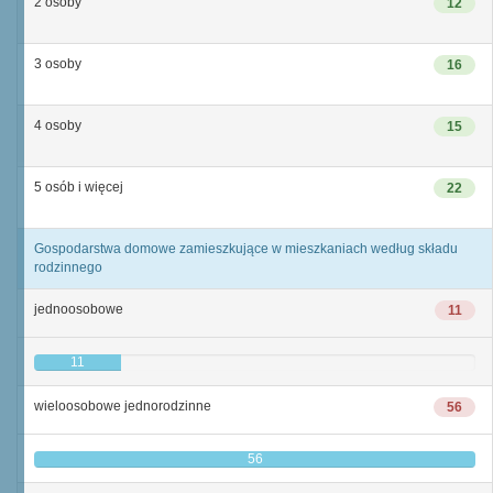
2 osoby
12
3 osoby
16
4 osoby
15
5 osób i więcej
22
Gospodarstwa domowe zamieszkujące w mieszkaniach według składu
rodzinnego
jednoosobowe
11
11
wieloosobowe jednorodzinne
56
56