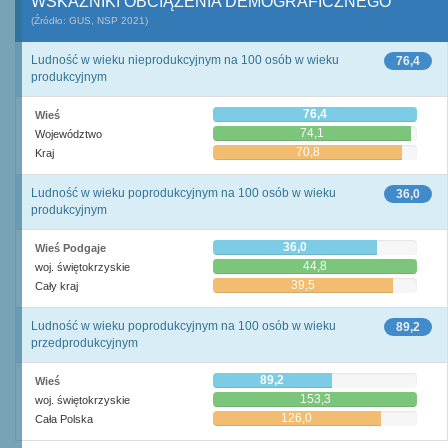
WSKAŹNIKI OBCIĄŻENIA DEMOGRAFICZNEGO
(Źródło: GUS, NSP 2021)
Ludność w wieku nieprodukcyjnym na 100 osób w wieku
76,4
produkcyjnym
76,4
Wieś
74,1
Województwo
70,8
Kraj
Ludność w wieku poprodukcyjnym na 100 osób w wieku
36,0
produkcyjnym
36,0
Wieś Podgaje
44,8
woj. świętokrzyskie
39,5
Cały kraj
Ludność w wieku poprodukcyjnym na 100 osób w wieku
89,2
przedprodukcyjnym
89,2
Wieś
153,3
woj. świętokrzyskie
126,0
Cała Polska