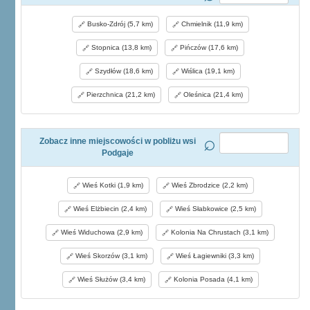
Busko-Zdrój (5,7 km)
Chmielnik (11,9 km)
Stopnica (13,8 km)
Pińczów (17,6 km)
Szydłów (18,6 km)
Wiślica (19,1 km)
Pierzchnica (21,2 km)
Oleśnica (21,4 km)
Zobacz inne miejscowości w pobliżu wsi
Podgaje
Wieś Kotki (1,9 km)
Wieś Zbrodzice (2,2 km)
Wieś Elżbiecin (2,4 km)
Wieś Słabkowice (2,5 km)
Wieś Widuchowa (2,9 km)
Kolonia Na Chrustach (3,1 km)
Wieś Skorzów (3,1 km)
Wieś Łagiewniki (3,3 km)
Wieś Służów (3,4 km)
Kolonia Posada (4,1 km)