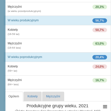
Mężczyźni
20,3%
(w wieku przedprodukcyjnym)
W wieku produkcyjnym
56,7%
Kobiety
50,7%
(18-59 lat)
Mężczyźni
63,0%
(18-64 lata)
W wieku poprodukcyjnym
20,4%
Kobiety
24,0%
(59+ lat)
Mężczyźni
16,7%
(64+ lata)
Ogółem
Kobiety
Mężczyźni
Produkcyjne grupy wieku, 2021