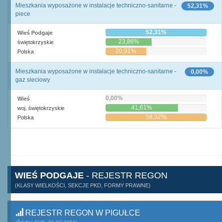
Mieszkania wyposażone w instalacje techniczno-sanitarne -
52,31%
piece
52,31%
Wieś Podgaje
23,86%
świętokrzyskie
20,91%
Polska
Mieszkania wyposażone w instalacje techniczno-sanitarne -
0,00%
gaz sieciowy
0,00%
Wieś
41,61%
woj. świętokrzyskie
58,32%
Polska
WIEŚ PODGAJE
- REJESTR REGON
(KLASY WIELKOŚCI, SEKCJE PKD, FORMY PRAWNE)
REJESTR REGON W PIGUŁCE