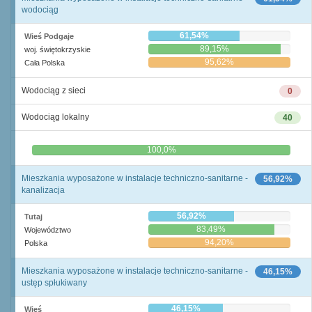
wodociąg
61,54%
Wieś Podgaje
89,15%
woj. świętokrzyskie
95,62%
Cała Polska
Wodociąg z sieci
0
Wodociąg lokalny
40
0,0%
100,0%
Mieszkania wyposażone w instalacje techniczno-sanitarne -
56,92%
kanalizacja
56,92%
Tutaj
83,49%
Województwo
94,20%
Polska
Mieszkania wyposażone w instalacje techniczno-sanitarne -
46,15%
ustęp spłukiwany
46,15%
Wieś