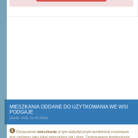
MIESZKANIA ODDANE DO UŻYTKOWANIA WE WSI
PODGAJE
(Źródło: GUS, 31.XII.2024)
Oznaczenie
mieszkanie
w tym statystycznym kontekście rozumiane
jest zarówno jako lokal mieszkalny jak i dom. Zastosowana terminologia