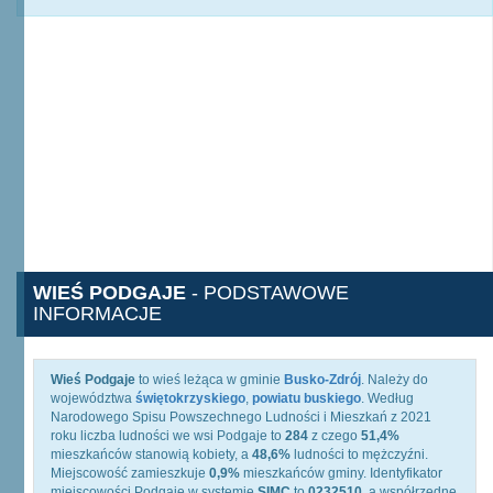
WIEŚ PODGAJE
- PODSTAWOWE
INFORMACJE
Wieś Podgaje
to wieś leżąca w gminie
Busko-Zdrój
. Należy do
województwa
świętokrzyskiego
,
powiatu buskiego
. Według
Narodowego Spisu Powszechnego Ludności i Mieszkań z 2021
roku liczba ludności we wsi Podgaje to
284
z czego
51,4%
mieszkańców stanowią kobiety, a
48,6%
ludności to mężczyźni.
Miejscowość zamieszkuje
0,9%
mieszkańców gminy. Identyfikator
miejscowości Podgaje w systemie
SIMC
to
0232510
, a współrzędne