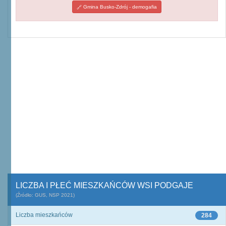
Gmina Busko-Zdrój - demogafia
LICZBA I PŁEĆ MIESZKAŃCÓW WSI PODGAJE
(Źródło: GUS, NSP 2021)
Liczba mieszkańców
284