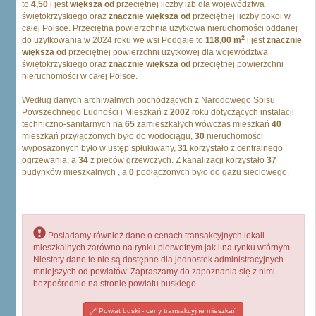
to
4,50
i jest
większa od
przeciętnej liczby izb dla województwa
świętokrzyskiego oraz
znacznie większa od
przeciętnej liczby pokoi w
całej Polsce. Przeciętna powierzchnia użytkowa nieruchomości oddanej
2
do użytkowania w 2024 roku we wsi Podgaje to
118,00 m
i jest
znacznie
większa od
przeciętnej powierzchni użytkowej dla województwa
świętokrzyskiego oraz
znacznie większa od
przeciętnej powierzchni
nieruchomości w całej Polsce.
Według danych archiwalnych pochodzących z Narodowego Spisu
Powszechnego Ludności i Mieszkań z
2002
roku dotyczących instalacji
techniczno-sanitarnych na
65
zamieszkałych wówczas mieszkań
40
mieszkań przyłączonych było do wodociągu,
30
nieruchomości
wyposażonych było w ustęp spłukiwany,
31
korzystało z centralnego
ogrzewania, a
34
z pieców grzewczych. Z kanalizacji korzystało
37
budynków mieszkalnych , a
0
podłączonych było do gazu sieciowego.
Posiadamy również dane o cenach transakcyjnych lokali
mieszkalnych zarówno na rynku pierwotnym jak i na rynku wtórnym.
Niestety dane te nie są dostępne dla jednostek administracyjnych
mniejszych od powiatów. Zapraszamy do zapoznania się z nimi
bezpośrednio na stronie powiatu buskiego.
Powiat buski - ceny transakcyjne mieszkań