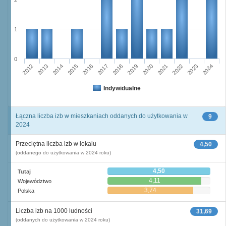
2
1
0
2015
2012
2022
2019
2013
2016
2023
2020
2017
2014
2024
2018
2021
Indywidualne
Łączna liczba izb w mieszkaniach oddanych do użytkowania w
9
2024
Przeciętna liczba izb w lokalu
4,50
(oddanego do użytkowania w 2024 roku)
4,50
Tutaj
4,11
Województwo
3,74
Polska
Liczba izb na 1000 ludności
31,69
(oddanych do użytkowania w 2024 roku)