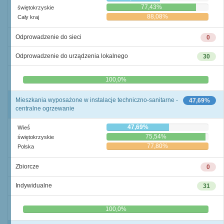
77,43%
świętokrzyskie
88,08%
Cały kraj
Odprowadzenie do sieci
0
Odprowadzenie do urządzenia lokalnego
30
0,0%
100,0%
Mieszkania wyposażone w instalacje techniczno-sanitarne -
47,69%
centralne ogrzewanie
47,69%
Wieś
75,54%
świętokrzyskie
77,80%
Polska
Zbiorcze
0
Indywidualne
31
0,0%
100,0%