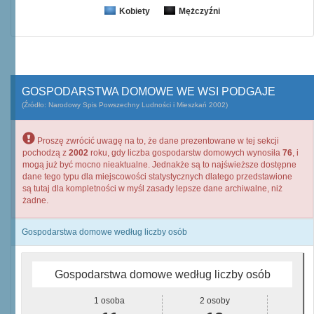
Kobiety
Mężczyźni
GOSPODARSTWA DOMOWE WE WSI PODGAJE
(Źródło: Narodowy Spis Powszechny Ludności i Mieszkań 2002)
Proszę zwrócić uwagę na to, że dane prezentowane w tej sekcji
pochodzą z
2002
roku, gdy liczba gospodarstw domowych wynosiła
76
, i
mogą już być mocno nieaktualne. Jednakże są to najświeższe dostępne
dane tego typu dla miejscowości statystycznych dlatego przedstawione
są tutaj dla kompletności w myśl zasady lepsze dane archiwalne, niż
żadne.
Gospodarstwa domowe według liczby osób
Gospodarstwa domowe według liczby osób
1 osoba
2 osoby