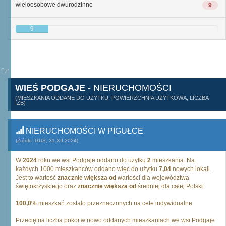
wieloosobowe dwurodzinne
9
9
WIEŚ PODGAJE
- NIERUCHOMOŚCI
(MIESZKANIA ODDANE DO UŻYTKU, POWIERZCHNIA UŻYTKOWA, LICZBA
IZB)
NIERUCHOMOŚCI W PIGUŁCE
(Źródło: GUS, 31.XII.2024)
W
2024
roku we wsi Podgaje oddano do użytku
2
mieszkania. Na
każdych 1000 mieszkańców oddano więc do użytku
7,04
nowych lokali.
Jest to wartość
znacznie większa od
wartości dla województwa
świętokrzyskiego oraz
znacznie większa od
średniej dla całej Polski.
100,0%
mieszkań zostało przeznaczonych na cele indywidualne.
Przeciętna liczba pokoi w nowo oddanych mieszkaniach we wsi Podgaje