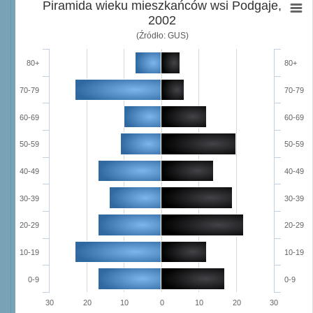
Piramida wieku mieszkańców wsi Podgaje,
2002
(Źródło: GUS)
80+
80+
70-79
70-79
60-69
60-69
50-59
50-59
40-49
40-49
30-39
30-39
20-29
20-29
10-19
10-19
0-9
0-9
30
20
10
0
10
20
30