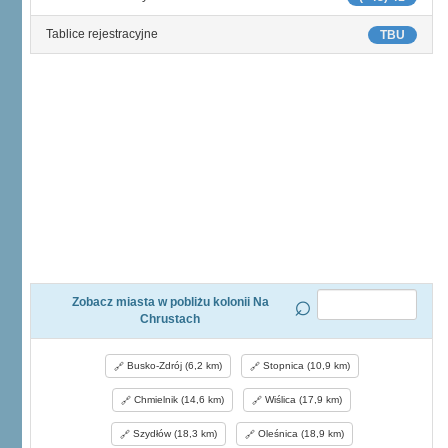
Tablice rejestracyjne
TBU
Zobacz miasta w pobliżu kolonii Na
Chrustach
Busko-Zdrój (6,2 km)
Stopnica (10,9 km)
Chmielnik (14,6 km)
Wiślica (17,9 km)
Szydłów (18,3 km)
Oleśnica (18,9 km)