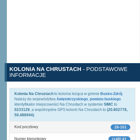
KOLONIA NA CHRUSTACH
- PODSTAWOWE
INFORMACJE
Kolonia Na Chrustach
to kolonia leżąca w gminie
Busko-Zdrój
.
Należy do województwa
świętokrzyskiego
,
powiatu buskiego
.
Identyfikator miejscowości Na Chrustach w systemie
SIMC
to
0233129
, a współrzędne GPS kolonii Na Chrustach to
(20.802778,
50.486944)
.
Kod pocztowy
28-101
Numer kierunkowy
(+48) 41