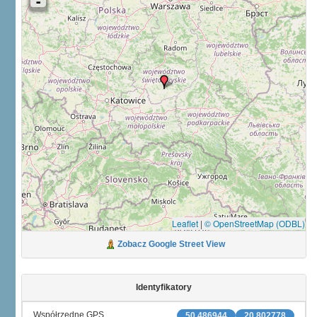
Leaflet
|
© OpenStreetMap (ODBL)
Zobacz Google Street View
Identyfikatory
Współrzędne GPS
50.486944
20.802778