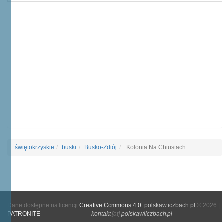
świętokrzyskie
buski
Busko-Zdrój
Kolonia Na Chrustach
Dane dostępne na licencji
Creative Commons 4.0
.
polskawliczbach.pl
© 2026 |
PATRONITE
kontakt
[at]
polskawliczbach.pl