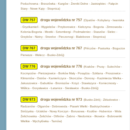
Poduchowna - Brzozówka - Kargów - Żreniki Dolne - Jastrzębiec - Falęcin
Stary - Nowe Kąty - Stopnica)
DW 757
droga wojewódzka nr 757
(Opatów - Kobylany - Iwaniska
- Gryzikamień - Wygiełzów - Przyborowice - Kiełczyna - Bogoria - Zimnowoda -
Kolonia-Bogoria - Mostki - Sztombergi - Podmaleniec - Staszów - Sielec -
Grzybów - Niziny - Strzelce - Pieczonogi - Białoborze - Stopnica)
DW 767
droga wojewódzka nr 767
(Pińczów - Pasturka - Bogucice
Pierwsze - Wełecz - Busko-Zdrój)
DW 776
droga wojewódzka nr 776
(Kraków - Prusy - Sulechów -
Kocmyrzów - Pietrzejowice - Borków Mały - Posądza - Szklana - Proszowice -
Klimontów - Ostrów - Kamieńczyce - Skorczów - Donosy - Kazimierza Wielka -
Jakuszowice - Gabułtów - Broniszów - Krzyż - Stawiszyce - Koniecmosty -
Wiślica - Gorysławice - Łatanice - Siesławice - Busko-Zdrój)
DW 973
droga wojewódzka nr 973
(Busko-Zdrój - Zbludowice -
Radzanów - Olganów - Dobrowoda - Piasek Wielki - Badrzychowice -
Stróżyska - Ucisków - Nowy Korczyn - Borusowa - Kozłów - Hubenice - Wola
Żelichowska - Żelichów - Otfinów - Żabno - Niedomice - Ilkowice - Bobrowniki
Wielkie - Wychylówka - Tarnów)