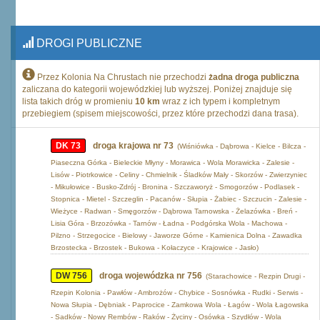
DROGI PUBLICZNE
Przez Kolonia Na Chrustach nie przechodzi
żadna droga publiczna
zaliczana do kategorii wojewódzkiej lub wyższej. Poniżej znajduje się
lista takich dróg w promieniu
10 km
wraz z ich typem i kompletnym
przebiegiem (spisem miejscowości, przez które przechodzi dana trasa).
DK 73
droga krajowa nr 73
(Wiśniówka - Dąbrowa - Kielce - Bilcza -
Piaseczna Górka - Bieleckie Młyny - Morawica - Wola Morawicka - Zalesie -
Lisów - Piotrkowice - Celiny - Chmielnik - Śladków Mały - Skorzów - Zwierzyniec
- Mikułowice - Busko-Zdrój - Bronina - Szczaworyż - Smogorzów - Podlasek -
Stopnica - Mietel - Szczeglin - Pacanów - Słupia - Żabiec - Szczucin - Zalesie -
Wieżyce - Radwan - Smęgorzów - Dąbrowa Tarnowska - Żelazówka - Breń -
Lisia Góra - Brzozówka - Tarnów - Ładna - Podgórska Wola - Machowa -
Pilzno - Strzegocice - Bielowy - Jaworze Górne - Kamienica Dolna - Zawadka
Brzostecka - Brzostek - Bukowa - Kołaczyce - Krajowice - Jasło)
DW 756
droga wojewódzka nr 756
(Starachowice - Rezpin Drugi -
Rzepin Kolonia - Pawłów - Ambrożów - Chybice - Sosnówka - Rudki - Serwis -
Nowa Słupia - Dębniak - Paprocice - Zamkowa Wola - Łagów - Wola Łagowska
- Sadków - Nowy Rembów - Raków - Życiny - Osówka - Szydłów - Wola