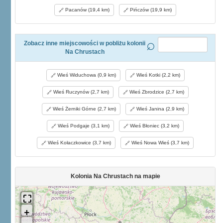
Pacanów (19,4 km)
Pińczów (19,9 km)
Zobacz inne miejscowości w pobliżu kolonii
Na Chrustach
Wieś Widuchowa (0,9 km)
Wieś Kotki (2,2 km)
Wieś Ruczynów (2,7 km)
Wieś Zbrodzice (2,7 km)
Wieś Żerniki Górne (2,7 km)
Wieś Janina (2,9 km)
Wieś Podgaje (3,1 km)
Wieś Błoniec (3,2 km)
Wieś Kołaczkowice (3,7 km)
Wieś Nowa Wieś (3,7 km)
Kolonia Na Chrustach na mapie