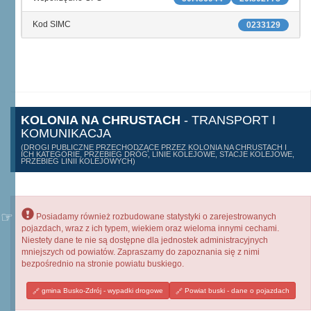
Kod SIMC
0233129
KOLONIA NA CHRUSTACH
- TRANSPORT I
KOMUNIKACJA
(DROGI PUBLICZNE PRZECHODZĄCE PRZEZ KOLONIA NA CHRUSTACH I
ICH KATEGORIE, PRZEBIEG DRÓG, LINIE KOLEJOWE, STACJE KOLEJOWE,
PRZEBIEG LINII KOLEJOWYCH)
Posiadamy również rozbudowane statystyki o zarejestrowanych
pojazdach, wraz z ich typem, wiekiem oraz wieloma innymi cechami.
Niestety dane te nie są dostępne dla jednostek administracyjnych
mniejszych od powiatów. Zapraszamy do zapoznania się z nimi
bezpośrednio na stronie powiatu buskiego.
gmina Busko-Zdrój - wypadki drogowe
Powiat buski - dane o pojazdach