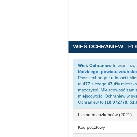
WIEŚ OCHRANIEW
- P
Wieś Ochraniew
to wieś leżą
łódzkiego
,
powiatu zduńsko
Powszechnego Ludności i Mies
to
477
z czego
47,4%
mieszkań
mężczyźni. Miejscowość zami
miejscowości Ochraniew w sy
Ochraniew to
(18.972778, 51
Liczba mieszkańców (2021)
Kod pocztowy