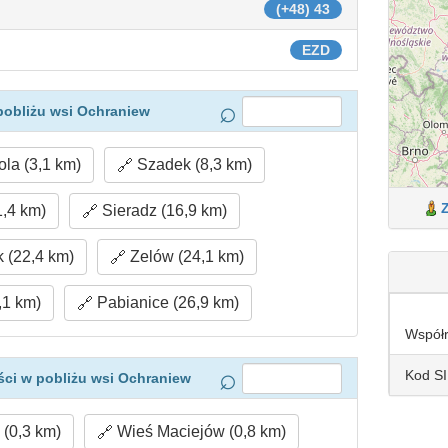
(+48) 43
EZD
pobliżu wsi Ochraniew
la (3,1 km)
Szadek (8,3 km)
,4 km)
Sieradz (16,9 km)
 (22,4 km)
Zelów (24,1 km)
,1 km)
Pabianice (26,9 km)
Współ
Kod S
ci w pobliżu wsi Ochraniew
(0,3 km)
Wieś Maciejów (0,8 km)