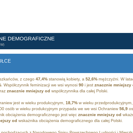
ANE DEMOGRAFICZNE
ÓW)
UŁCE
szkańców, z czego
47,4%
stanowią kobiety, a
52,6%
mężczyźni. W lata
%
. Współczynnik feminizacji we wsi wynosi
90
i jest
znacznie mniejszy
oraz
znacznie mniejszy od
współczynnika dla całej Polski.
aniew jest w wieku produkcyjnym,
18,7%
w wieku przedprodukcyjnym
00 osób w wieku produkcyjnym przypada we we wsi Ochraniew
56,9
os
ik obciążenia demograficznego jest więc
znacznie mniejszy od
wkażn
ejszy od
wskażnika obciążenia demograficznego dla całej Polski.
h pochodzących z Narodowego Spisu Powszechnego Ludności i Miesz