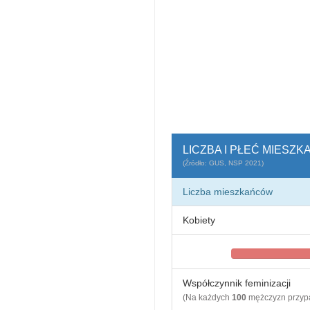
LICZBA I PŁEĆ MIESZ
(Źródło: GUS, NSP 2021)
Liczba mieszkańców
Kobiety
Współczynnik feminizacji
(Na każdych
100
mężczyzn przy