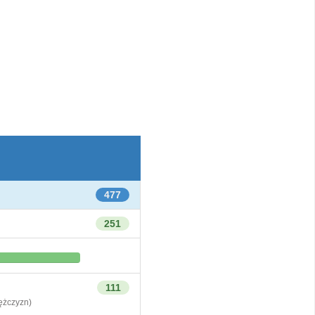
477
251
111
żczyzn)