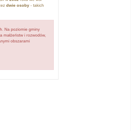
zez
dwie osoby
- takich
h. Na poziomie gminy
zba małżeństw i rozwodów,
ianymi obszarami