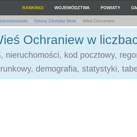
RANKINGI
WOJEWÓDZTWA
POWIATY
GM
zduńskowolski
Gmina Zduńska Wola
Wieś Ochraniew
ieś Ochraniew w liczba
 nieruchomości, kod pocztowy, rego
erunkowy, demografia, statystyki, tabe