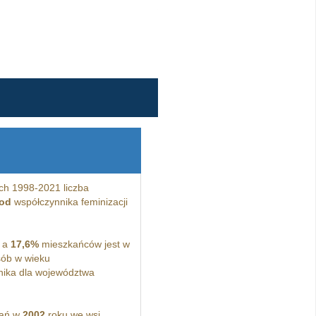
ch 1998-2021 liczba
 od
współczynnika feminizacji
, a
17,6%
mieszkańców jest w
ób w wieku
ika dla województwa
kań w
2002
roku we wsi