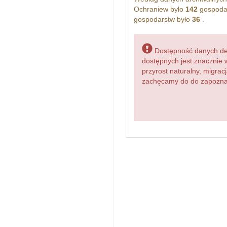
Ochraniew było
142
gospodar
gospodarstw było
36
.
Dostępność danych dem
dostępnych jest znacznie 
przyrost naturalny, migr
zachęcamy do do zapoznan