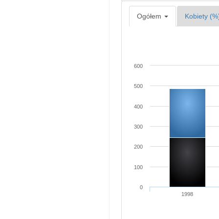
Ogółem
Kobiety (%
600
500
400
300
200
100
0
1998