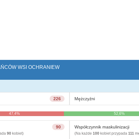
KAŃCÓW WSI OCHRANIEW
226
Mężczyźni
47,4%
52,6%
90
Współczynnik maskulinizacji
pada
90
kobiet)
(Na każde
100
kobiet przypada
111
mę