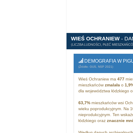
WIEŚ OCHRANIEW
- D
(LICZBA LUDNOŚCI, PŁEĆ MIESZKAŃC
DEMOGRAFIA W PIG
(Źródło: GUS, NSP 2021)
Wieś Ochraniew ma
477
mie
mieszkańców
zmalała
o
1,9
dla województwa łódzkiego 
63,7%
mieszkańców wsi Ochr
wieku poprodukcyjnym. Na 1
nieprodukcyjnym. Ten wskaźn
łódzkiego oraz
znacznie mni
Według danych archiwalnyc