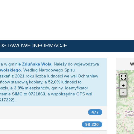
ODSTAWOWE INFORMACJE
ca w gminie
Zduńska Wola
. Należy do województwa
W
wolskiego
. Według Narodowego Spisu
zkań z 2021 roku liczba ludności we wsi Ochraniew
ców stanowią kobiety, a
52,6%
ludności to
eszkuje
3,9%
mieszkańców gminy. Identyfikator
stemie
SIMC
to
0721863
, a współrzędne GPS wsi
.617222)
.
477
98-220