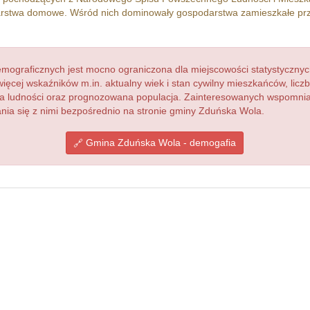
stwa domowe. Wśród nich dominowały gospodarstwa zamieszkałe pr
ograficznych jest mocno ograniczona dla miejscowości statystycznyc
więcej wskaźników m.in. aktualny wiek i stan cywilny mieszkańców, lic
acja ludności oraz prognozowana populacja. Zainteresowanych wspomn
ia się z nimi bezpośrednio na stronie gminy Zduńska Wola.
Gmina Zduńska Wola - demogafia