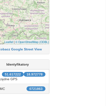
Leaflet
|
© OpenStreetMap (ODBL)
Zobacz Google Street View
Identyfikatory
51.617222
18.972778
rzędne GPS
IMC
0721863