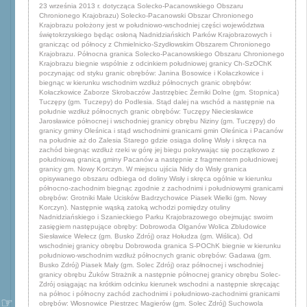
23 września 2013 r. dotycząca Solecko-Pacanowskiego Obszaru
Chronionego Krajobrazu) Solecko-Pacanowski Obszar Chronionego
Krajobrazu położony jest w południowo-wschodniej części województwa
świętokrzyskiego będąc osłoną Nadnidziańskich Parków Krajobrazowych i
granicząc od północy z Chmielnicko-Szydłowskim Obszarem Chronionego
Krajobrazu. Północna granica Solecko-Pacanowskiego Obszaru Chronionego
Krajobrazu biegnie wspólnie z odcinkiem południowej granicy Ch-SzOChK
poczynając od styku granic obrębów: Janina Bosowice i Kołaczkowice i
biegnąc w kierunku wschodnim wzdłuż północnych granic obrębów:
Kołaczkowice Zaborze Skrobaczów Jastrzębiec Żerniki Dolne (gm. Stopnica)
Tuczępy (gm. Tuczepy) do Podlesia. Stąd dalej na wschód a następnie na
południe wzdłuż północnych granic obrębów: Tuczępy Nieciesławice
Jarosławice północnej i wschodniej granicy obrębu Niziny (gm. Tuczępy) do
granicy gminy Oleśnica i stąd wschodnimi granicami gmin Oleśnica i Pacanów
na południe aż do Zalesia Starego gdzie osiąga dolinę Wisły i skręca na
zachód biegnąc wzdłuż rzeki w górę jej biegu pokrywając się początkowo z
południową granicą gminy Pacanów a następnie z fragmentem południowej
granicy gm. Nowy Korczyn. W miejscu ujścia Nidy do Wisły granica
opisywanego obszaru odbiega od doliny Wisły i skręca ogólnie w kierunku
północno-zachodnim biegnąc zgodnie z zachodnimi i południowymi granicami
obrębów: Grotniki Małe Ucisków Badrzychowice Piasek Wielki (gm. Nowy
Korczyn). Następnie wąską zatoką wchodzi pomiędzy otuliny
Nadnidziańskiego i Szanieckiego Parku Krajobrazowego obejmując swoim
zasięgiem następujące obręby: Dobrowoda Olganów Wolica Zbludowice
Siesławice Wełecz (gm. Busko Zdrój) oraz Hołudza (gm. Wiślica). Od
wschodniej granicy obrębu Dobrowoda granica S-POChK biegnie w kierunku
południowo-wschodnim wzdłuż północnych granic obrębów: Gadawa (gm.
Busko Zdrój) Piasek Mały (gm. Solec Zdrój) oraz północnej i wschodniej
granicy obrębu Żuków Strażnik a następnie północnej granicy obrębu Solec-
Zdrój osiągając na krótkim odcinku kierunek wschodni a następnie skręcając
na północ i północny zachód zachodnimi i południowo-zachodnimi granicami
obrębów: Włosnowice Piestrzec Magierów (gm. Solec Zdrój) Suchowola