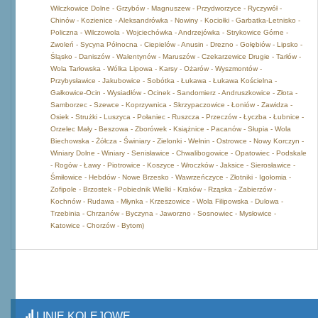
Wilczkowice Dolne - Grzybów - Magnuszew - Przydworzyce - Ryczywół -
Chinów - Kozienice - Aleksandrówka - Nowiny - Kociołki - Garbatka-Letnisko -
Policzna - Wilczowola - Wojciechówka - Andrzejówka - Strykowice Górne -
Zwoleń - Sycyna Północna - Ciepielów - Anusin - Drezno - Gołębiów - Lipsko -
Śląsko - Daniszów - Walentynów - Maruszów - Czekarzewice Drugie - Tarłów -
Wola Tarłowska - Wólka Lipowa - Karsy - Ożarów - Wyszmontów -
Przybysławice - Jakubowice - Sobótka - Łukawa - Łukawa Kościelna -
Gałkowice-Ocin - Wysiadłów - Ocinek - Sandomierz - Andruszkowice - Złota -
Samborzec - Szewce - Koprzywnica - Skrzypaczowice - Łoniów - Zawidza -
Osiek - Strużki - Luszyca - Połaniec - Ruszcza - Przeczów - Łyczba - Łubnice -
Orzelec Mały - Beszowa - Zborówek - Książnice - Pacanów - Słupia - Wola
Biechowska - Żółcza - Świniary - Zielonki - Wełnin - Ostrowce - Nowy Korczyn -
Winiary Dolne - Winiary - Senisławice - Chwalibogowice - Opatowiec - Podskale
- Rogów - Ławy - Piotrowice - Koszyce - Wroczków - Jaksice - Sierosławice -
Śmiłowice - Hebdów - Nowe Brzesko - Wawrzeńczyce - Złotniki - Igołomia -
Zofipole - Brzostek - Pobiednik Wielki - Kraków - Rząska - Zabierzów -
Kochnów - Rudawa - Młynka - Krzeszowice - Wola Filipowska - Dulowa -
Trzebinia - Chrzanów - Byczyna - Jaworzno - Sosnowiec - Mysłowice -
Katowice - Chorzów - Bytom)
LINIE KOLEJOWE