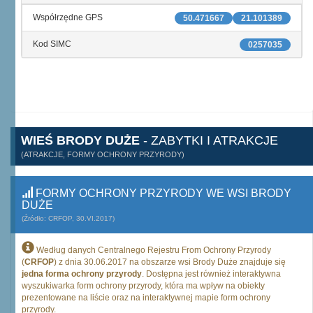
Współrzędne GPS
50.471667
21.101389
Kod SIMC
0257035
WIEŚ BRODY DUŻE
- ZABYTKI I ATRAKCJE
(ATRAKCJE, FORMY OCHRONY PRZYRODY)
FORMY OCHRONY PRZYRODY WE WSI BRODY
DUŻE
(Źródło: CRFOP, 30.VI.2017)
Według danych Centralnego Rejestru From Ochrony Przyrody
(
CRFOP
) z dnia 30.06.2017 na obszarze wsi Brody Duże znajduje się
jedna forma ochrony przyrody
. Dostępna jest również interaktywna
wyszukiwarka form ochrony przyrody, która ma wpływ na obiekty
prezentowane na liście oraz na interaktywnej mapie form ochrony
przyrody.