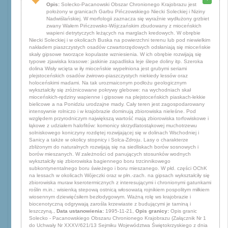
Opis:
Solecko-Pacanowski Obszar Chronionego Krajobrazu jest
położony w granicach Garbu Pińczowskiego Niecki Soleckiej i Niziny
Nadwiślańskiej. W morfologii zaznacza się wyraźnie wydłużony grzbiet
zwany Wałem Pińczowsko-Wójczańskim zbudowany z mioceńskich
wapieni detrytyczych leżących na marglach kredowych. W obrębie
Niecki Soleckiej i w okolicach Buska na powierzchni terenu lub pod niewielkim
nakładem piaszczystych osadów czwartorzędowych odsłaniają się mioceńskie
skały gipsowe tworzące kopulaste wzniesienia. W ich obrębie rozwijają się
typowe zjawiska krasowe: jaskinie zapadliska leje ślepe doliny itp. Szeroka
dolina Wisły wcięta w iły mioceńskie wypełniona jest grubymi seriami
plejstoceńskich osadów żwirowo-piaszczystych niekiedy lessów oraz
holoceńskimi madami. Na tak urozmaiconym podłożu geologicznym
wykształciły się zróżnicowane pokrywy glebowe: na wychodniach skał
mioceńskich-rędziny wapienne i gipsowe na plejstoceńskich piaskach-lekkie
bielicowe a na Ponidziu urodzajne mady. Cały teren jest zagospodarowany
intensywnie rolniczo i w krajobrazie dominują zbiorowiska nieleśne. Pod
względem przyrodniczym największą wartość mają zbiorowiska torfowiskowe i
łąkowe z udziałem halofitów: komonicy skrzydlatostąkowej muchotrzewu
solniskowego koniczyny rozdętej rozwijającej się w dolinach Wschodniej i
Sanicy a także w okolicy stopnicy i Solca-Zdroju. Lasy o charakterze
zbliżonym do naturalnych rozwijają się na siedliskach borów sosnowych i
borów mieszanych. W zależności od panujących stosunków wodnych
wykształciły się zbiorowiska bagiennego boru trzcinnikowego
subkontynentalnego boru świeżego i boru mieszanego. W płd. części OChK
na lessach w okolicach Wójeczki oraz w płn.-zach. na gipsach wykształciły się
zbiorowiska muraw kserotermicznych z interesującymi i chronionymi gatunkami
roślin m.in.: wisienką stepową ostnicą włosowatą rojnikiem pospolitym miłkiem
wiosennym dziewięćsiłem bezłodygowym. Ważną rolę ws krajobrazie i
biocenotyczną odgrywają zarośla krzewiaste z budującymi je tarniną i
leszczyną.,
Data ustanowienia:
1995-11-21,
Opis granicy:
Opis granic
Solecko - Pacanowskiego Obszaru Chronionego Krajobrazu (Załącznik Nr 1
do Uchwały Nr XXXV/621/13 Sejmiku Województwa Świętokrzyskiego z dnia