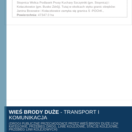
Stopnica Wolica Podlasek Prusy Kuchary Szczytniki (gm. Stopnica) i
Kołaczkowice (gm. Busko Zdrój). Tutaj w okolicach styku granic obrębów:
Janina Bosowice i Kołaczkowice zamyka się granica S -POChK.,
Powierzchnia:
47347.0 ha
WIEŚ BRODY DUŻE
- TRANSPORT I
KOMUNIKACJA
(DROGI PUBLICZNE PRZECHODZĄCE PRZEZ WIEŚ BRODY DUŻE I ICH
KATEGORIE, PRZEBIEG DRÓG, LINIE KOLEJOWE, STACJE KOLEJOWE,
PRZEBIEG LINII KOLEJOWYCH)