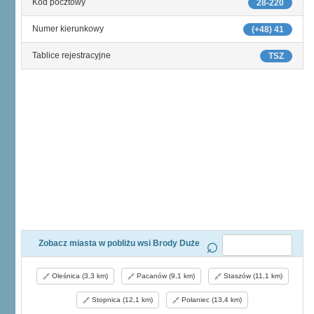
Kod pocztowy
28-220
Numer kierunkowy
(+48) 41
Tablice rejestracyjne
TSZ
Zobacz miasta w pobliżu wsi Brody Duże
Oleśnica (3,3 km)
Pacanów (9,1 km)
Staszów (11,1 km)
Stopnica (12,1 km)
Połaniec (13,4 km)