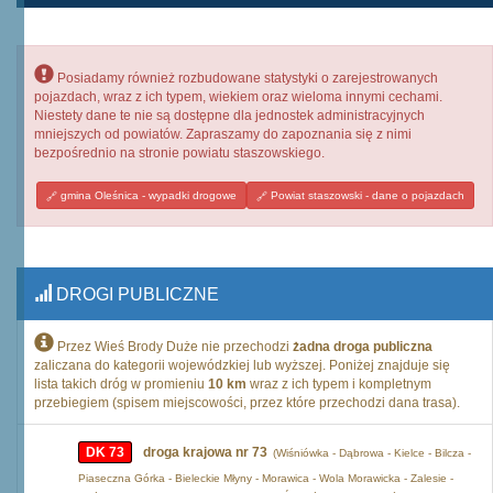
Posiadamy również rozbudowane statystyki o zarejestrowanych
pojazdach, wraz z ich typem, wiekiem oraz wieloma innymi cechami.
Niestety dane te nie są dostępne dla jednostek administracyjnych
mniejszych od powiatów. Zapraszamy do zapoznania się z nimi
bezpośrednio na stronie powiatu staszowskiego.
gmina Oleśnica - wypadki drogowe
Powiat staszowski - dane o pojazdach
DROGI PUBLICZNE
Przez Wieś Brody Duże nie przechodzi
żadna droga publiczna
zaliczana do kategorii wojewódzkiej lub wyższej. Poniżej znajduje się
lista takich dróg w promieniu
10 km
wraz z ich typem i kompletnym
przebiegiem (spisem miejscowości, przez które przechodzi dana trasa).
DK 73
droga krajowa nr 73
(Wiśniówka - Dąbrowa - Kielce - Bilcza -
Piaseczna Górka - Bieleckie Młyny - Morawica - Wola Morawicka - Zalesie -