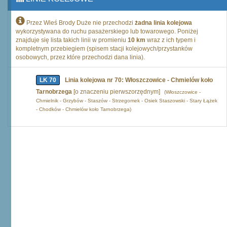
Przez Wieś Brody Duże nie przechodzi
żadna linia kolejowa
wykorzystywana do ruchu pasażerskiego lub towarowego. Poniżej
znajduje się lista takich linii w promieniu
10 km
wraz z ich typem i
kompletnym przebiegiem (spisem stacji kolejowych/przystanków
osobowych, przez które przechodzi dana linia).
LK 70
Linia kolejowa nr 70: Włoszczowice - Chmielów koło
Tarnobrzega
[o znaczeniu pierwszorzędnym]
(Włoszczowice -
Chmielnik - Grzybów - Staszów - Strzegomek - Osiek Staszowski - Stary Łążek
- Chodków - Chmielów koło Tarnobrzega)