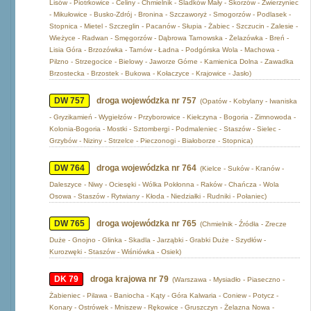
Lisów - Piotrkowice - Celiny - Chmielnik - Śladków Mały - Skorzów - Zwierzyniec
- Mikułowice - Busko-Zdrój - Bronina - Szczaworyż - Smogorzów - Podlasek -
Stopnica - Mietel - Szczeglin - Pacanów - Słupia - Żabiec - Szczucin - Zalesie -
Wieżyce - Radwan - Smęgorzów - Dąbrowa Tarnowska - Żelazówka - Breń -
Lisia Góra - Brzozówka - Tarnów - Ładna - Podgórska Wola - Machowa -
Pilzno - Strzegocice - Bielowy - Jaworze Górne - Kamienica Dolna - Zawadka
Brzostecka - Brzostek - Bukowa - Kołaczyce - Krajowice - Jasło)
DW 757
droga wojewódzka nr 757
(Opatów - Kobylany - Iwaniska
- Gryzikamień - Wygiełzów - Przyborowice - Kiełczyna - Bogoria - Zimnowoda -
Kolonia-Bogoria - Mostki - Sztombergi - Podmaleniec - Staszów - Sielec -
Grzybów - Niziny - Strzelce - Pieczonogi - Białoborze - Stopnica)
DW 764
droga wojewódzka nr 764
(Kielce - Suków - Kranów -
Daleszyce - Niwy - Ociesęki - Wólka Pokłonna - Raków - Chańcza - Wola
Osowa - Staszów - Rytwiany - Kłoda - Niedziałki - Rudniki - Połaniec)
DW 765
droga wojewódzka nr 765
(Chmielnik - Źródła - Zrecze
Duże - Gnojno - Glinka - Skadla - Jarząbki - Grabki Duże - Szydłów -
Kurozwęki - Staszów - Wiśniówka - Osiek)
DK 79
droga krajowa nr 79
(Warszawa - Mysiadło - Piaseczno -
Żabieniec - Pilawa - Baniocha - Kąty - Góra Kalwaria - Coniew - Potycz -
Konary - Ostrówek - Mniszew - Rękowice - Gruszczyn - Żelazna Nowa -