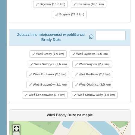
Szydłów (15,0 km)
Szczucin (18,1 km)
Bogoria (22,9 km)
Zobacz inne miejscowości w pobliżu wsi
Brody Duże
Wieś Brody (1,0 km)
Wieś Bydłowa (1,5 km)
Wieś Sufczyce (1,6 km)
Wieś Wojnów (2,2 km)
Wieś Podborek (2,6 km)
Wieś Podlesie (2,8 km)
Wieś Borzymów (3,1 km)
Wieś Oleśnica (3,5 km)
Wieś Lenartowice (3,7 km)
Wieś Sichów Duży (4,0 km)
Wieś Brody Duże na mapie