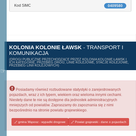
Kod SIMC
0409580
KOLONIA KOLONIE ŁAWSK
- TRANSPORT I
KOMUNIKACJA
(DROGI PUBLICZNE PRZECHODZĄCE PRZEZ KOLONIA KOLONIE ŁAWSK I
ICH KATEGORIE, PRZEBIEG DRÓG, LINIE KOLEJOWE, STACJE KOLEJOWE,
PRZEBIEG LINII KOLEJOWYCH)
Posiadamy również rozbudowane statystyki o zarejestrowanych
pojazdach, wraz z ich typem, wiekiem oraz wieloma innymi cechami.
Niestety dane te nie są dostępne dla jednostek administracyjnych
mniejszych od powiatów. Zapraszamy do zapoznania się z nimi
bezpośrednio na stronie powiatu grajewskiego.
gmina Wąsosz - wypadki drogowe
Powiat grajewski - dane o pojazdach