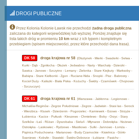
DROGI PUBLICZNE
Przez Kolonia Kolonie Ławsk nie przechodzi
żadna droga publiczna
zaliczana do kategorii wojewódzkiej lub wyższej. Poniżej znajduje się
lista takich dróg w promieniu
10 km
wraz z ich typem i kompletnym
przebiegiem (spisem miejscowości, przez które przechodzi dana trasa).
DK 58
droga krajowa nr 58
(Olsztynek - Mierki - Swaderki - Selwa -
Kurki - Dąb - Zgniłocha - Dłużek - Jedwabno - Narty - Warchały - Dzierzki -
Sawica - Janowo - Szczytno - Lemany - Zielonka - Stare Kiejkuty - Marksoby -
Babięta - Stare Kiełbonki - Zgon - Ruciane-Nida - Snopki - Pisz - Babrosty -
Kocioł Duży - Kaliszki - Biała Piska - Kożuchy - Świdry - Czarnówek - Chojnowo
- Szczuczyn)
DK 61
droga krajowa nr 61
(Warszawa - Jabłonna - Legionowo -
Michałów-Reginów - Zegrze Południowe - Zegrze - Jadwisin - Stasi las - Serock
- Wierzbica - Klusek - Dzierżenin - Pogorzelec - Karniewek - Gzowo - Strzyże -
Łubienica - Kacice - Pułtusk - Kleszewo - Chmielewo - Boby - Orzyc - Stary
Szelków - Łaś - Różan - Dyszobaba - Sieluń - Młynarze - Dobrołęka - Nożewo -
Ostrołęka - Laskowiec - Rydzewo - Miastkowo - Sulki - Jannowo - Łomża -
Piątnica Poduchowna - Marianowo - Budy Czarnockie - Kisielnica - Górki-
Sypniewo - Kobylin - Stawiski - Świdry-Dobrzyce - Łubiane - Pasichy -