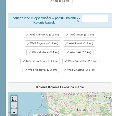
Pisz (34,3 km)
Zobacz inne miejscowości w pobliżu kolonii
Kolonie Ławsk
Wieś Ciemianka (1,2 km)
Wieś Nieciki (1,3 km)
Wieś Szymany (2,3 km)
Wieś Ławsk (2,4 km)
Wieś Modzele (2,4 km)
Wieś Jaki (2,5 km)
Kolonia Jadłówek (2,6 km)
Wieś Kamińskie (2,7 km)
Wieś Niebrzydy (3,3 km)
Wieś Gnatowo (3,3 km)
Kolonia Kolonie Ławsk na mapie