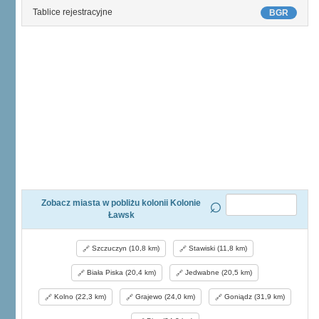
Tablice rejestracyjne
BGR
Zobacz miasta w pobliżu kolonii Kolonie
Ławsk
Szczuczyn (10,8 km)
Stawiski (11,8 km)
Biała Piska (20,4 km)
Jedwabne (20,5 km)
Kolno (22,3 km)
Grajewo (24,0 km)
Goniądz (31,9 km)