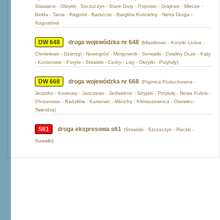
Stawiane - Obrytki - Szczuczyn - Stare Guty - Popowo - Grajewo - Miecze -
Bełda - Tama - Rajgród - Barszcze - Bargłów Kościelny - Netta Druga -
Augustów)
DW 648
droga wojewódzka nr 648
(Miastkowo - Korytki Leśne -
Chmielewo - Dzierzgi - Nowogród - Morgownik - Serwatki - Cwaliny Duże - Kąty
- Korzeniste - Poryte - Stawiski - Cedry - Lisy - Obrytki - Przytuły)
DW 668
droga wojewódzka nr 668
(Piątnica Poduchowna -
Jeziorko - Kownaty - Janczewo - Jedwabne - Stryjaki - Przytuły - Nowa Kubra -
Chrzanowo - Radziłów - Karwowo - Mścichy - Klimaszewnica - Osowiec-
Twierdza)
S61
droga ekspresowa s61
(Stawiski - Szczuczyn - Raczki -
Suwałki)