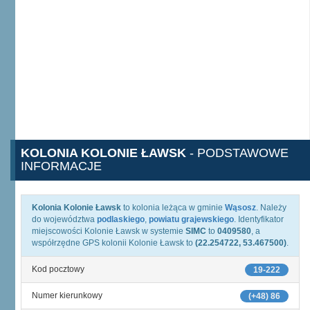
KOLONIA KOLONIE ŁAWSK
- PODSTAWOWE
INFORMACJE
Kolonia Kolonie Ławsk
to kolonia leżąca w gminie
Wąsosz
. Należy
do województwa
podlaskiego
,
powiatu grajewskiego
. Identyfikator
miejscowości Kolonie Ławsk w systemie
SIMC
to
0409580
, a
współrzędne GPS kolonii Kolonie Ławsk to
(22.254722, 53.467500)
.
Kod pocztowy
19-222
Numer kierunkowy
(+48) 86