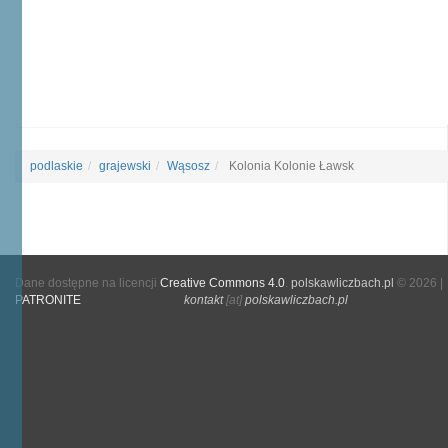
podlaskie
grajewski
Wąsosz
Kolonia Kolonie Ławsk
Dane dostępne na licencji
Creative Commons 4.0
.
polskawliczbach.pl
© 2026 |
PATRONITE
kontakt
[at]
polskawliczbach.pl