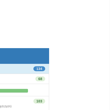
134
68
103
żczyzn)