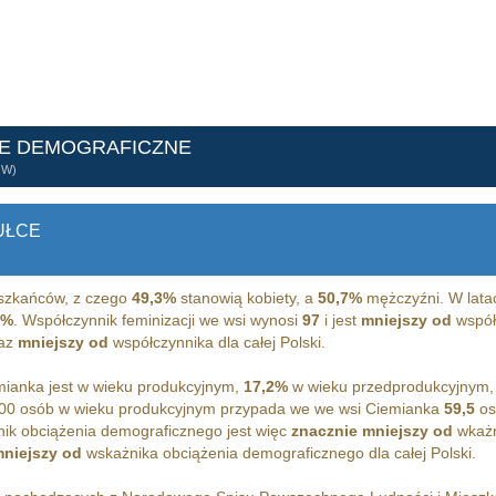
NE DEMOGRAFICZNE
ÓW)
UŁCE
zkańców, z czego
49,3%
stanowią kobiety, a
50,7%
mężczyźni. W lata
4%
. Współczynnik feminizacji we wsi wynosi
97
i jest
mniejszy od
współc
raz
mniejszy od
współczynnika dla całej Polski.
ianka jest w wieku produkcyjnym,
17,2%
w wieku przedprodukcyjnym,
00 osób w wieku produkcyjnym przypada we we wsi Ciemianka
59,5
os
ik obciążenia demograficznego jest więc
znacznie mniejszy od
wkażn
mniejszy od
wskażnika obciążenia demograficznego dla całej Polski.