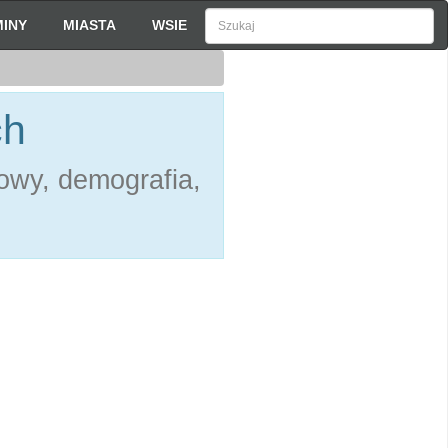
INY
MIASTA
WSIE
ch
owy, demografia,