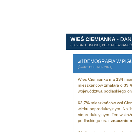
WIEŚ CIEMIANKA
- DA
(LICZBA LUDNOŚCI, PŁEĆ MIESZKAŃC
DEMOGRAFIA W PIG
(Źródło: GUS, NSP 2021)
Wieś Ciemianka ma
134
mies
mieszkańców
zmalała
o
39,
województwa podlaskiego o
62,7%
mieszkańców wsi Ciem
wieku poprodukcyjnym. Na 1
nieprodukcyjnym. Ten wskaźn
podlaskiego oraz
znacznie 