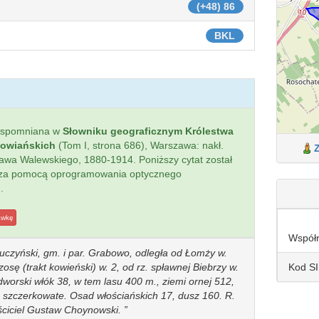
(+48) 86
BKL
wspomniana w
Słowniku geograficznym Królestwa
łowiańskich
(Tom I, strona 686), Warszawa: nakł.
sława Walewskiego, 1880-1914. Poniższy cytat został
 za pomocą oprogramowania optycznego
.
awkę
Współ
zuczyński, gm. i par. Grabowo, odległa od Łomży w.
Kod S
osę (trakt kowieński) w. 2, od rz. spławnej Biebrzy w.
dworski włók 38, w tem lasu 400 m., ziemi ornej 512,
ta szczerkowate. Osad włościańskich 17, dusz 160. R.
ściciel Gustaw Choynowski.