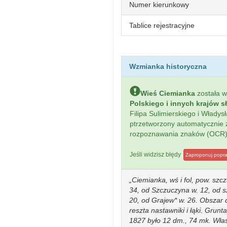
Numer kierunkowy
Tablice rejestracyjne
Wzmianka historyczna
Wieś Ciemianka
została 
Polskiego i innych krajów s
Filipa Sulimierskiego i Włady
ptrzetworzony automatycznie
rozpoznawania znaków (OCR)
Jeśli widzisz błędy
Zaproponuj popr
Ciemianka, wś i fol, pow. szc
34, od Szczuczyna w. 12, od sz
20, od Grajew* w. 26. Obszar 
reszta nastawniki i łąki. Grun
1827 było 12 dm., 74 mk. Wła