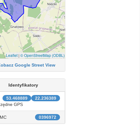
Leaflet
|
© OpenStreetMap (ODBL)
Zobacz Google Street View
Identyfikatory
53.468889
22.236389
rzędne GPS
IMC
0396972