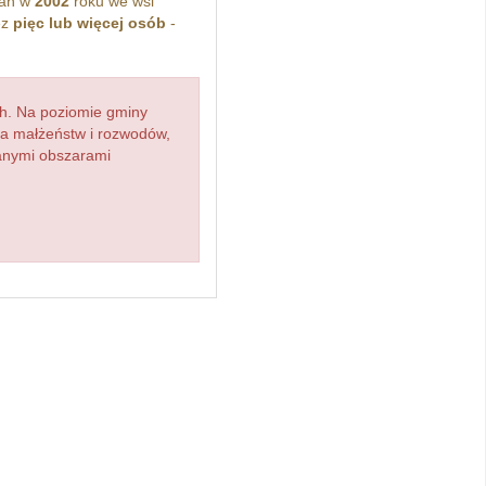
kań w
2002
roku we wsi
ez
pięc lub więcej osób
-
h. Na poziomie gminy
zba małżeństw i rozwodów,
ianymi obszarami