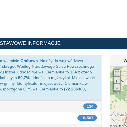
DSTAWOWE INFORMACJE
ca w gminie
Grabowo
. Należy do województwa
W
ńskiego
. Według Narodowego Spisu Powszechnego
ku liczba ludności we wsi Ciemianka to
134
z czego
kobiety, a
50,7%
ludności to mężczyźni. Miejscowość
 gminy. Identyfikator miejscowości Ciemianka w
 współrzędne GPS wsi Ciemianka to
(22.236389,
134
18-507