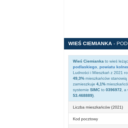
WIEŚ CIEMIANKA
- PO
Wieś Ciemianka
to wieś leżą
podlaskiego
,
powiatu kolne
Ludności i Mieszkań z 2021 ro
49,3%
mieszkańców stanowią 
zamieszkuje
4,1%
mieszkańców
systemie
SIMC
to
0396972
, a
53.468889)
.
Liczba mieszkańców (2021)
Kod pocztowy