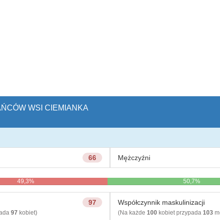
KAŃCÓW WSI CIEMIANKA
66
Mężczyźni
49,3%
50,7%
97
Współczynnik maskulinizacji
pada
97
kobiet)
(Na każde
100
kobiet przypada
103
mę