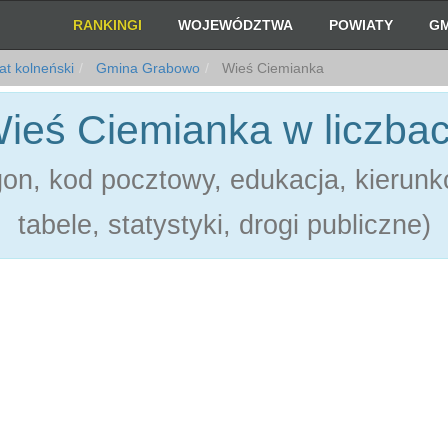
RANKINGI
WOJEWÓDZTWA
POWIATY
GM
t kolneński
Gmina Grabowo
Wieś Ciemianka
ieś Ciemianka w liczba
on, kod pocztowy, edukacja, kierunk
tabele, statystyki, drogi publiczne)