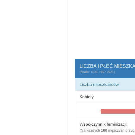
LICZBA I PŁEĆ MIESZ
(Źródło: GUS, NSP 2021)
Liczba mieszkańców
Kobiety
Współczynnik feminizacji
(Na każdych
100
mężczyzn przy