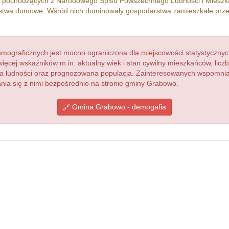
h pochodzących z Narodowego Spisu Powszechnego Ludności i Miesz
twa domowe. Wśród nich dominowały gospodarstwa zamieszkałe prz
ograficznych jest mocno ograniczona dla miejscowości statystycznyc
więcej wskaźników m.in. aktualny wiek i stan cywilny mieszkańców, lic
acja ludności oraz prognozowana populacja. Zainteresowanych wspomn
ia się z nimi bezpośrednio na stronie gminy Grabowo.
Gmina Grabowo - demogafia