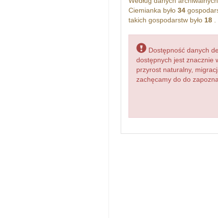
Według danych archiwalnyc
Ciemianka było
34
gospodars
takich gospodarstw było
18
.
Dostępność danych dem
dostępnych jest znacznie 
przyrost naturalny, migr
zachęcamy do do zapoznan