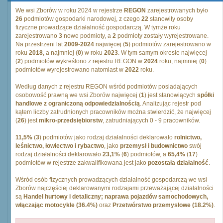
We wsi Zborów w roku 2024 w rejestrze
REGON
zarejestrowanych było
26
podmiotów gospodarki narodowej, z czego
22
stanowiły osoby
fizyczne prowadzące działalność gospodarczą. W tymże roku
zarejestrowano
3
nowe podmioty, a
2
podmioty zostały wyrejestrowane.
Na przestrzeni lat
2009
-
2024
najwięcej (
5
) podmiotów zarejestrowano w
roku
2018
, a najmniej (
0
) w roku
2023
. W tym samym okresie najwięcej
(
2
) podmiotów wykreślono z rejestru REGON w
2024
roku, najmniej (
0
)
podmiotów wyrejestrowano natomiast w
2022
roku.
Według danych z rejestru REGON wśród podmiotów posiadających
osobowość prawną we wsi Zborów najwięcej (
1
) jest stanowiących
spółki
handlowe z ograniczoną odpowiedzialnością
. Analizując rejestr pod
kątem liczby zatrudnionych pracowników można stwierdzić, że najwięcej
(
26
) jest
mikro-przedsiębiorstw
, zatrudniających 0 - 9 pracowników.
11,5%
(
3
) podmiotów jako rodzaj działalności deklarowało
rolnictwo,
leśnictwo, łowiectwo i rybactwo
, jako
przemysł i budownictwo
swój
rodzaj działalności deklarowało
23,1%
(
6
) podmiotów, a
65,4%
(
17
)
podmiotów w rejestrze zakwalifikowana jest jako
pozostała działalność
.
Wśród osób fizycznych prowadzących działalność gospodarczą we wsi
Zborów najczęściej deklarowanymi rodzajami przeważającej działalności
są
Handel hurtowy i detaliczny; naprawa pojazdów samochodowych,
włączając motocykle (36.4%)
oraz
Przetwórstwo przemysłowe (18.2%)
.