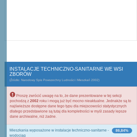
INSTALACJE TECHNICZNO-SANITARNE WE WSI
ZBORÓW
(Źródło: Narodowy Spis Powszechny Ludności i Mieszkań 2002)
Proszę zwrócić uwagę na to, że dane prezentowane w tej sekcji
pochodzą z
2002
roku i mogą już być mocno nieaktualne. Jednakże są to
najświeższe dostępne dane tego typu dla miejscowości statystycznych
dlatego przedstawione są tutaj dla kompletności w myśl zasady lepsze
dane archiwalne, niż żadne.
Mieszkania wyposażone w instalacje techniczno-sanitarne -
86,84%
wodociąg