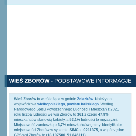
WIEŚ ZBORÓW
- PODSTAWOWE INFORMACJE
Wieś Zborów
to wieś leżąca w gminie
Żelazków
. Należy do
województwa
wielkopolskiego
,
powiatu kaliskiego
. Według
Narodowego Spisu Powszechnego Ludności i Mieszkań z 2021
roku liczba ludności we wsi Zborów to
361
z czego
47,9%
mieszkańców stanowią kobiety, a
52,1%
ludności to mężczyźni.
Miejscowość zamieszkuje
3,7%
mieszkańców gminy. Identyfikator
miejscowości Zborów w systemie
SIMC
to
0211375
, a współrzędne
GPS wsi Zborów to
(18.197500, 51.846111)
.