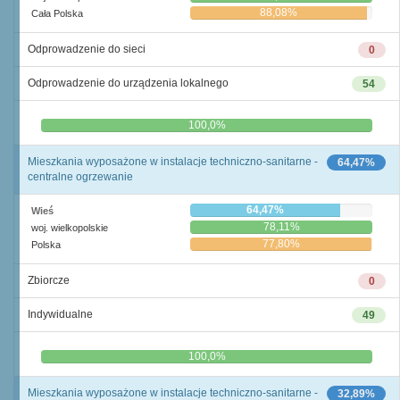
88,08%
Cała Polska
Odprowadzenie do sieci
0
Odprowadzenie do urządzenia lokalnego
54
0,0%
100,0%
Mieszkania wyposażone w instalacje techniczno-sanitarne -
64,47%
centralne ogrzewanie
64,47%
Wieś
78,11%
woj. wielkopolskie
77,80%
Polska
Zbiorcze
0
Indywidualne
49
0,0%
100,0%
Mieszkania wyposażone w instalacje techniczno-sanitarne -
32,89%