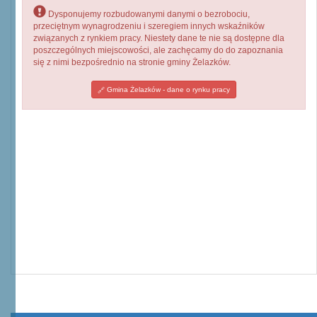
Dysponujemy rozbudowanymi danymi o bezrobociu,
przeciętnym wynagrodzeniu i szeregiem innych wskaźników
związanych z rynkiem pracy. Niestety dane te nie są dostępne dla
poszczególnych miejscowości, ale zachęcamy do do zapoznania
się z nimi bezpośrednio na stronie gminy Żelazków.
Gmina Żelazków - dane o rynku pracy