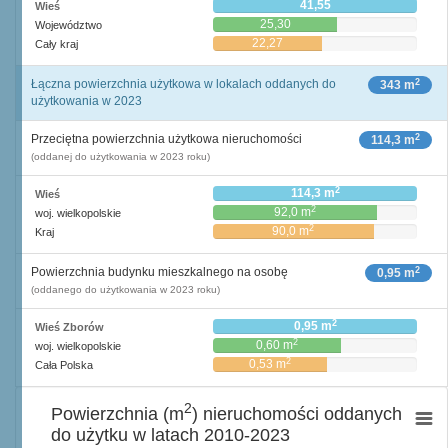
41,55
Wieś
25,30
Województwo
22,27
Cały kraj
2
Łączna powierzchnia użytkowa w lokalach oddanych do
343 m
użytkowania w 2023
2
Przeciętna powierzchnia użytkowa nieruchomości
114,3 m
(oddanej do użytkowania w 2023 roku)
2
114,3 m
Wieś
2
92,0 m
woj. wielkopolskie
2
90,0 m
Kraj
2
Powierzchnia budynku mieszkalnego na osobę
0,95 m
(oddanego do użytkowania w 2023 roku)
2
0,95 m
Wieś Zborów
2
0,60 m
woj. wielkopolskie
2
0,53 m
Cała Polska
2
Powierzchnia (m
) nieruchomości oddanych
do użytku w latach 2010-2023