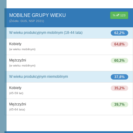
MOBILNE GRUPY WIEKU
%
123
(Źródło: GUS, NSP 2021)
W wieku produkcyjnym mobilnym (18-44 lata)
62,2%
Kobiety
64,8%
(w wieku mobilnym)
Mężczyźni
60,3%
(w wieku mobilnym)
W wieku produkcyjnym niemobilnym
37,8%
Kobiety
35,2%
(45-59 lat)
Mężczyźni
39,7%
(45-64 lata)