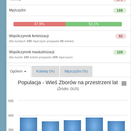
Mężczyźni
188
47,9%
52,1%
Współczynnik feminizacji
92
(Na każdych
100
mężczyzn przypada
92
kobiet)
Współczynnik maskulinizacji
109
(Na każde
100
kobiet przypada
109
mężczyzn)
Ogółem
Kobiety (%)
Mężczyźni (%)
Populacja - Wieś Zborów na przestrzeni lat
(Źródło: GUS)
500
400
300