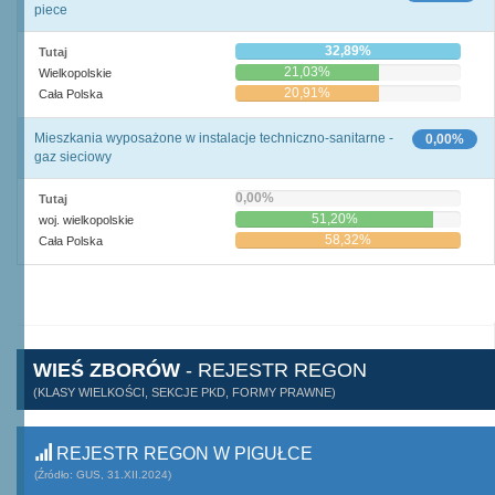
piece
32,89%
Tutaj
21,03%
Wielkopolskie
20,91%
Cała Polska
Mieszkania wyposażone w instalacje techniczno-sanitarne -
0,00%
gaz sieciowy
0,00%
Tutaj
51,20%
woj. wielkopolskie
58,32%
Cała Polska
WIEŚ ZBORÓW
- REJESTR REGON
(KLASY WIELKOŚCI, SEKCJE PKD, FORMY PRAWNE)
REJESTR REGON W PIGUŁCE
(Źródło: GUS, 31.XII.2024)