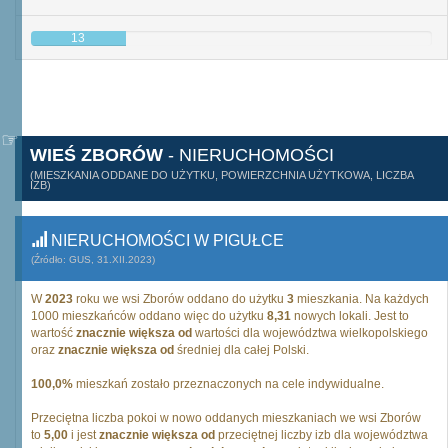
13
WIEŚ ZBORÓW
- NIERUCHOMOŚCI
(MIESZKANIA ODDANE DO UŻYTKU, POWIERZCHNIA UŻYTKOWA, LICZBA
IZB)
NIERUCHOMOŚCI W PIGUŁCE
(Źródło: GUS, 31.XII.2023)
W
2023
roku we wsi Zborów oddano do użytku
3
mieszkania. Na każdych
1000 mieszkańców oddano więc do użytku
8,31
nowych lokali. Jest to
wartość
znacznie większa od
wartości dla województwa wielkopolskiego
oraz
znacznie większa od
średniej dla całej Polski.
100,0%
mieszkań zostało przeznaczonych na cele indywidualne.
Przeciętna liczba pokoi w nowo oddanych mieszkaniach we wsi Zborów
to
5,00
i jest
znacznie większa od
przeciętnej liczby izb dla województwa