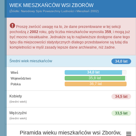
WIEK MIESZKAŃCÓW WSI ZBORÓW
(Źródło: Narodowy Spis Powszechny Ludności i Mieszkań 2002)
Proszę zwrócić uwagę na to, że dane prezentowane w tej sekcji
pochodzą z
2002
roku, gdy liczba mieszkańców wynosiła
359
, i mogą już
być mocno nieaktualne. Jednakże są to najświeższe dostępne dane tego
typu dla miejscowości statystycznych dlatego przedstawione są tutaj dla
kompletności w myśl zasady lepsze dane archiwalne, niż żadne.
Średni wiek mieszkańców
34,0 lat
34,0 lat
Wieś
35,8 lat
Województwo
36,7 lat
Polska
Kobiety
34,5 lat
(średni wiek)
Mężczyźni
33,5 lat
(średni wiek)
Piramida wieku mieszkańców wsi Zborów,