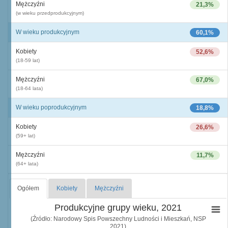
Mężczyźni
21,3%
(w wieku przedprodukcyjnym)
W wieku produkcyjnym
60,1%
Kobiety
52,6%
(18-59 lat)
Mężczyźni
67,0%
(18-64 lata)
W wieku poprodukcyjnym
18,8%
Kobiety
26,6%
(59+ lat)
Mężczyźni
11,7%
(64+ lata)
Ogółem
Kobiety
Mężczyźni
Produkcyjne grupy wieku, 2021
(Źródło: Narodowy Spis Powszechny Ludności i Mieszkań, NSP
2021)