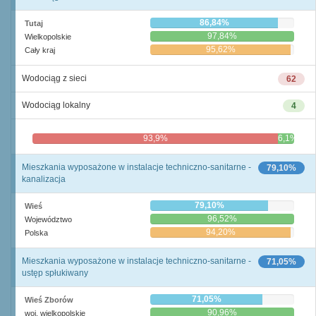
86,84%
Tutaj
97,84%
Wielkopolskie
95,62%
Cały kraj
Wodociąg z sieci
62
Wodociąg lokalny
4
93,9%
6,1%
Mieszkania wyposażone w instalacje techniczno-sanitarne -
79,10%
kanalizacja
79,10%
Wieś
96,52%
Województwo
94,20%
Polska
Mieszkania wyposażone w instalacje techniczno-sanitarne -
71,05%
ustęp spłukiwany
71,05%
Wieś Zborów
90,96%
woj. wielkopolskie