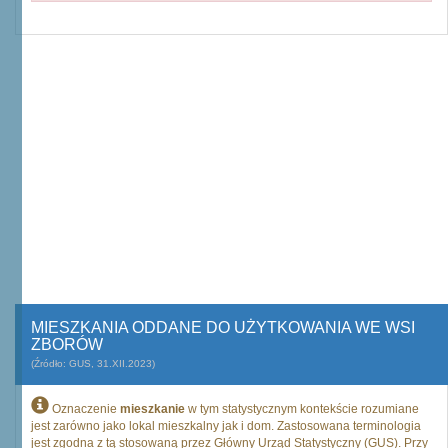
MIESZKANIA ODDANE DO UŻYTKOWANIA WE WSI
ZBORÓW
(Źródło: GUS, 31.XII.2023)
Oznaczenie
mieszkanie
w tym statystycznym kontekście rozumiane
jest zarówno jako lokal mieszkalny jak i dom. Zastosowana terminologia
jest zgodna z tą stosowaną przez Główny Urząd Statystyczny (GUS). Przy