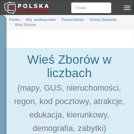
Pok
naw
Polska
Woj. wielkopolskie
Powiat kaliski
Gmina Żelazków
Wieś Zborów
Wieś Zborów w
liczbach
(mapy, GUS, nieruchomości,
regon, kod pocztowy, atrakcje,
edukacja, kierunkowy,
demografia, zabytki)