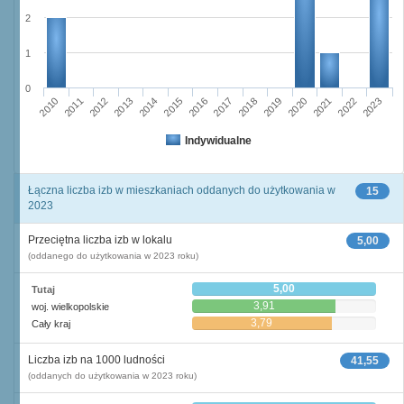
2
1
0
2015
2022
2010
2017
2012
2019
2014
2021
2016
2023
2011
2018
2013
2020
Indywidualne
Łączna liczba izb w mieszkaniach oddanych do użytkowania w
15
2023
Przeciętna liczba izb w lokalu
5,00
(oddanego do użytkowania w 2023 roku)
5,00
Tutaj
3,91
woj. wielkopolskie
3,79
Cały kraj
Liczba izb na 1000 ludności
41,55
(oddanych do użytkowania w 2023 roku)