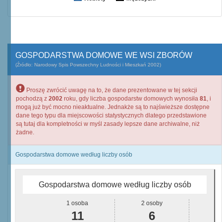
GOSPODARSTWA DOMOWE WE WSI ZBORÓW
(Źródło: Narodowy Spis Powszechny Ludności i Mieszkań 2002)
Proszę zwrócić uwagę na to, że dane prezentowane w tej sekcji
pochodzą z
2002
roku, gdy liczba gospodarstw domowych wynosiła
81
, i
mogą już być mocno nieaktualne. Jednakże są to najświeższe dostępne
dane tego typu dla miejscowości statystycznych dlatego przedstawione
są tutaj dla kompletności w myśl zasady lepsze dane archiwalne, niż
żadne.
Gospodarstwa domowe według liczby osób
Gospodarstwa domowe według liczby osób
1 osoba
2 osoby
11
6