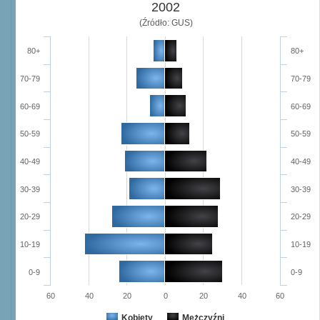
2002
(Źródło: GUS)
80+
80+
70-79
70-79
60-69
60-69
50-59
50-59
40-49
40-49
30-39
30-39
20-29
20-29
10-19
10-19
0-9
0-9
60
40
20
0
20
40
60
Kobiety
Mężczyźni