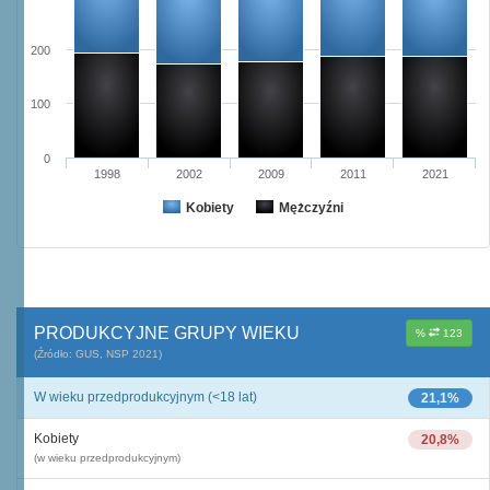
200
100
0
1998
2002
2009
2011
2021
Kobiety
Mężczyźni
PRODUKCYJNE GRUPY WIEKU
%
123
(Źródło: GUS, NSP 2021)
W wieku przedprodukcyjnym (<18 lat)
21,1%
Kobiety
20,8%
(w wieku przedprodukcyjnym)