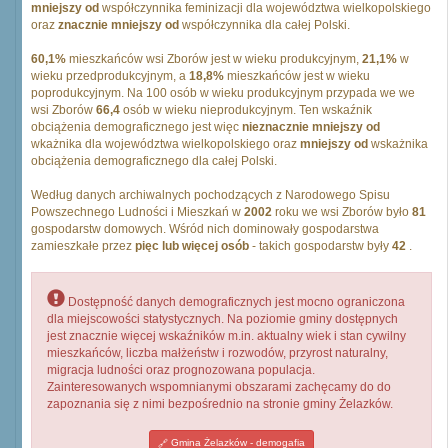
mniejszy od
współczynnika feminizacji dla województwa wielkopolskiego
oraz
znacznie mniejszy od
współczynnika dla całej Polski.
60,1%
mieszkańców wsi Zborów jest w wieku produkcyjnym,
21,1%
w
wieku przedprodukcyjnym, a
18,8%
mieszkańców jest w wieku
poprodukcyjnym. Na 100 osób w wieku produkcyjnym przypada we we
wsi Zborów
66,4
osób w wieku nieprodukcyjnym. Ten wskaźnik
obciążenia demograficznego jest więc
nieznacznie mniejszy od
wkażnika dla województwa wielkopolskiego oraz
mniejszy od
wskażnika
obciążenia demograficznego dla całej Polski.
Według danych archiwalnych pochodzących z Narodowego Spisu
Powszechnego Ludności i Mieszkań w
2002
roku we wsi Zborów było
81
gospodarstw domowych. Wśród nich dominowały gospodarstwa
zamieszkałe przez
pięc lub więcej osób
- takich gospodarstw były
42
.
Dostępność danych demograficznych jest mocno ograniczona
dla miejscowości statystycznych. Na poziomie gminy dostępnych
jest znacznie więcej wskaźników m.in. aktualny wiek i stan cywilny
mieszkańców, liczba małżeństw i rozwodów, przyrost naturalny,
migracja ludności oraz prognozowana populacja.
Zainteresowanych wspomnianymi obszarami zachęcamy do do
zapoznania się z nimi bezpośrednio na stronie gminy Żelazków.
Gmina Żelazków - demogafia