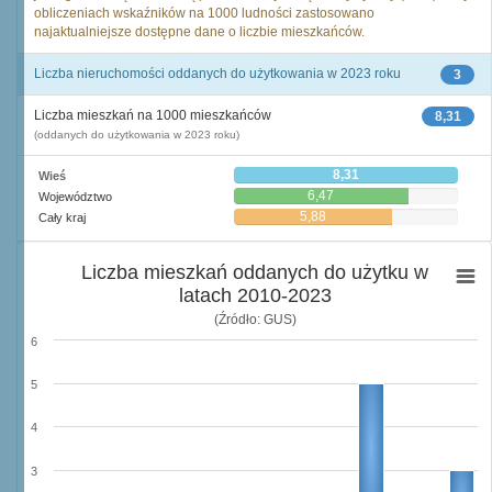
obliczeniach wskaźników na 1000 ludności zastosowano
najaktualniejsze dostępne dane o liczbie mieszkańców.
Liczba nieruchomości oddanych do użytkowania w 2023 roku
3
Liczba mieszkań na 1000 mieszkańców
8,31
(oddanych do użytkowania w 2023 roku)
8,31
Wieś
6,47
Województwo
5,88
Cały kraj
Liczba mieszkań oddanych do użytku w
latach 2010-2023
(Źródło: GUS)
6
5
4
3