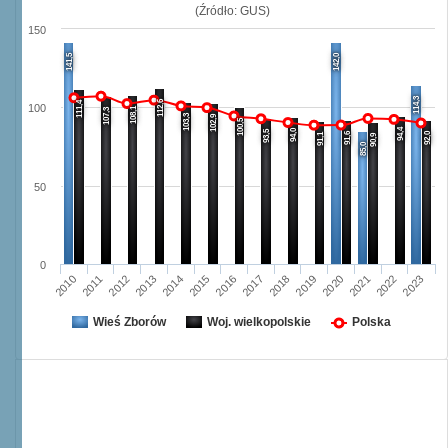
(Źródło: GUS)
150
141,5
142,0
114,3
112,6
111,4
100
108,1
107,3
103,3
102,9
100,5
94,4
94,0
93,5
91,6
92,0
91,1
90,9
85,0
50
0
2016
2023
2012
2019
2015
2022
2011
2018
2014
2021
2010
2017
2013
2020
Wieś Zborów
Woj. wielkopolskie
Polska