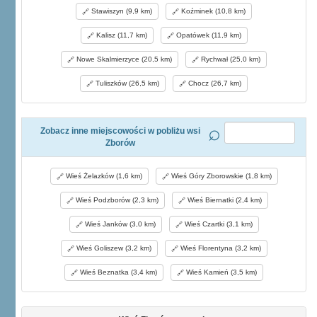
Stawiszyn (9,9 km)
Koźminek (10,8 km)
Kalisz (11,7 km)
Opatówek (11,9 km)
Nowe Skalmierzyce (20,5 km)
Rychwał (25,0 km)
Tuliszków (26,5 km)
Chocz (26,7 km)
Zobacz inne miejscowości w pobliżu wsi
Zborów
Wieś Żelazków (1,6 km)
Wieś Góry Zborowskie (1,8 km)
Wieś Podzborów (2,3 km)
Wieś Biernatki (2,4 km)
Wieś Janków (3,0 km)
Wieś Czartki (3,1 km)
Wieś Goliszew (3,2 km)
Wieś Florentyna (3,2 km)
Wieś Beznatka (3,4 km)
Wieś Kamień (3,5 km)