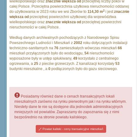
wielkopolskiego oraz
znacznie większa od
przeciętnej liczby pokoi w
całej Polsce. Przeciętna powierzchnia użytkowa nieruchomości oddanej
2
do użytkowania w 2023 roku we wsi Zborów to
114,30 m
i jest
znacznie
większa od
przeciętnej powierzchni użytkowej dla województwa
wielkopolskiego oraz
znacznie większa od
przeciętnej powierzchni
nieruchomości w całej Polsce.
Według danych archiwalnych pochodzących z Narodowego Spisu
Powszechnego Ludności i Mieszkań z
2002
roku dotyczących instalacji
techniczno-sanitarnych na
76
zamieszkałych wówczas mieszkań
66
mieszkań przyłączonych było do wodociągu,
54
nieruchomości
wyposażone były w ustęp spłukiwany,
49
korzystało z centralnego
ogrzewania, a
25
z pieców grzewczych. Z kanalizacji korzystały
53
budynki mieszkalne , a
0
podłączonych było do gazu sieciowego.
Posiadamy również dane o cenach transakcyjnych lokali
mieszkalnych zarówno na rynku pierwotnym jak i na rynku wtórnym.
Niestety dane te nie są dostępne dla jednostek administracyjnych
mniejszych od powiatów. Zapraszamy do zapoznania się z nimi
bezpośrednio na stronie powiatu kaliskiego.
Powiat kaliski - ceny transakcyjne mieszkań