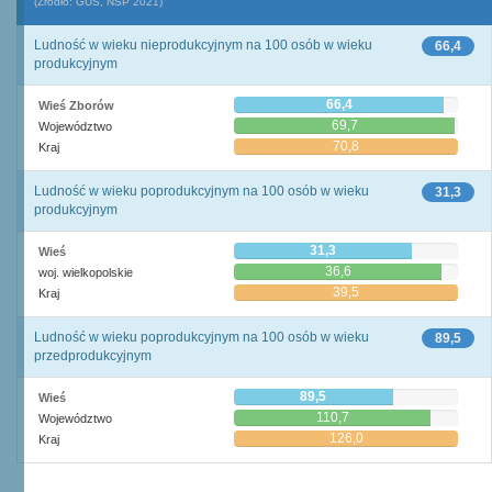
(Źródło: GUS, NSP 2021)
Ludność w wieku nieprodukcyjnym na 100 osób w wieku
66,4
produkcyjnym
66,4
Wieś Zborów
69,7
Województwo
70,8
Kraj
Ludność w wieku poprodukcyjnym na 100 osób w wieku
31,3
produkcyjnym
31,3
Wieś
36,6
woj. wielkopolskie
39,5
Kraj
Ludność w wieku poprodukcyjnym na 100 osób w wieku
89,5
przedprodukcyjnym
89,5
Wieś
110,7
Województwo
126,0
Kraj