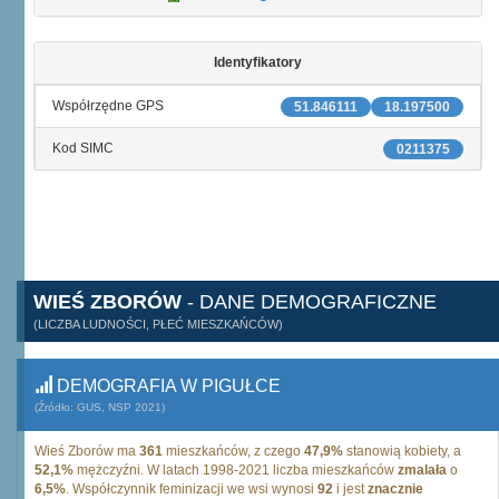
Identyfikatory
Współrzędne GPS
51.846111
18.197500
Kod SIMC
0211375
WIEŚ ZBORÓW
- DANE DEMOGRAFICZNE
(LICZBA LUDNOŚCI, PŁEĆ MIESZKAŃCÓW)
DEMOGRAFIA W PIGUŁCE
(Źródło: GUS, NSP 2021)
Wieś Zborów ma
361
mieszkańców, z czego
47,9%
stanowią kobiety, a
52,1%
mężczyźni. W latach 1998-2021 liczba mieszkańców
zmalała
o
6,5%
. Współczynnik feminizacji we wsi wynosi
92
i jest
znacznie