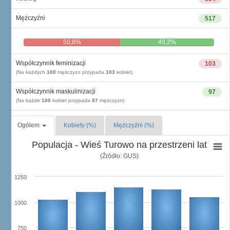
Mężczyźni
517
50,8%
49,2%
Współczynnik feminizacji
103
(Na każdych
100
mężczyzn przypada
103
kobiet)
Współczynnik maskulinizacji
97
(Na każde
100
kobiet przypada
97
mężczyzn)
Ogółem
Kobiety (%)
Mężczyźni (%)
Populacja - Wieś Turowo na przestrzeni lat
(Źródło: GUS)
1250
1000
750