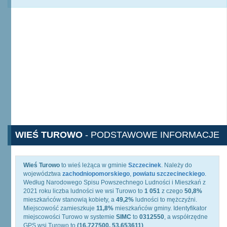
WIEŚ TUROWO
- PODSTAWOWE INFORMACJE
Wieś Turowo
to wieś leżąca w gminie
Szczecinek
. Należy do
województwa
zachodniopomorskiego
,
powiatu szczecineckiego
.
Według Narodowego Spisu Powszechnego Ludności i Mieszkań z
2021 roku liczba ludności we wsi Turowo to
1 051
z czego
50,8%
mieszkańców stanowią kobiety, a
49,2%
ludności to mężczyźni.
Miejscowość zamieszkuje
11,8%
mieszkańców gminy. Identyfikator
miejscowości Turowo w systemie
SIMC
to
0312550
, a współrzędne
GPS wsi Turowo to
(16.727500, 53.653611)
.