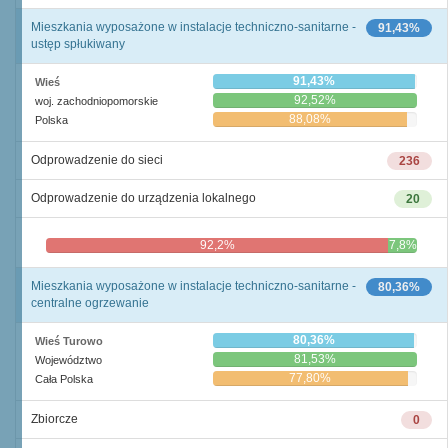
Mieszkania wyposażone w instalacje techniczno-sanitarne -
91,43%
ustęp spłukiwany
91,43%
Wieś
92,52%
woj. zachodniopomorskie
88,08%
Polska
Odprowadzenie do sieci
236
Odprowadzenie do urządzenia lokalnego
20
92,2%
7,8%
Mieszkania wyposażone w instalacje techniczno-sanitarne -
80,36%
centralne ogrzewanie
80,36%
Wieś Turowo
81,53%
Województwo
77,80%
Cała Polska
Zbiorcze
0