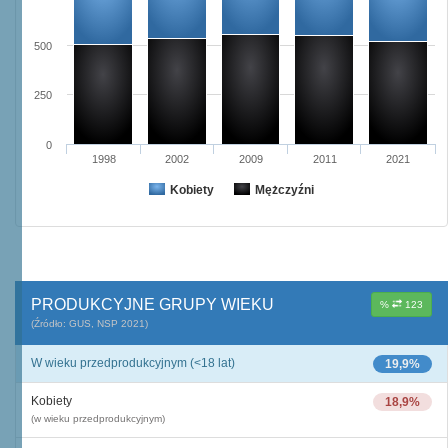
500
250
0
1998
2002
2009
2011
2021
Kobiety
Mężczyźni
PRODUKCYJNE GRUPY WIEKU
%
123
(Źródło: GUS, NSP 2021)
W wieku przedprodukcyjnym (<18 lat)
19,9%
Kobiety
18,9%
(w wieku przedprodukcyjnym)