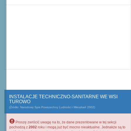
INSTALACJE TECHNICZNO-SANITARNE WE WSI
TUROWO
(Źródło: Narodowy Spis Powszechny Ludności i Mieszkań 2002)
Proszę zwrócić uwagę na to, że dane prezentowane w tej sekcji
pochodzą z
2002
roku i mogą już być mocno nieaktualne. Jednakże są to