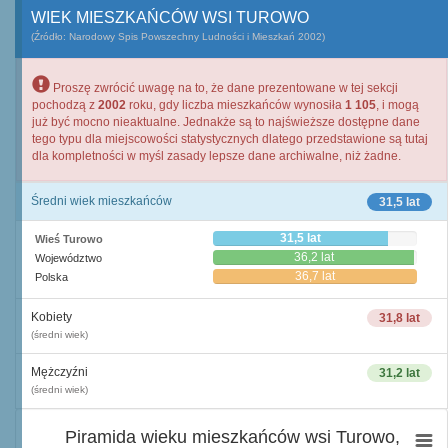
WIEK MIESZKAŃCÓW WSI TUROWO
(Źródło: Narodowy Spis Powszechny Ludności i Mieszkań 2002)
Proszę zwrócić uwagę na to, że dane prezentowane w tej sekcji
pochodzą z
2002
roku, gdy liczba mieszkańców wynosiła
1 105
, i mogą
już być mocno nieaktualne. Jednakże są to najświeższe dostępne dane
tego typu dla miejscowości statystycznych dlatego przedstawione są tutaj
dla kompletności w myśl zasady lepsze dane archiwalne, niż żadne.
Średni wiek mieszkańców
31,5 lat
31,5 lat
Wieś Turowo
36,2 lat
Województwo
36,7 lat
Polska
Kobiety
31,8 lat
(średni wiek)
Mężczyźni
31,2 lat
(średni wiek)
Piramida wieku mieszkańców wsi Turowo,