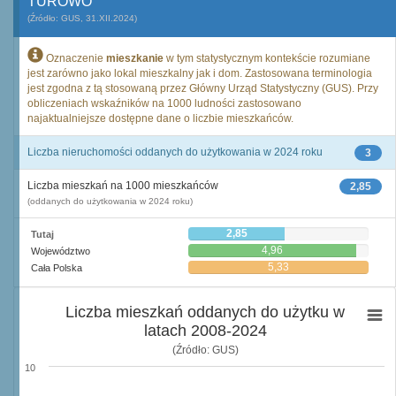
TUROWO
(Źródło: GUS, 31.XII.2024)
Oznaczenie
mieszkanie
w tym statystycznym kontekście rozumiane
jest zarówno jako lokal mieszkalny jak i dom. Zastosowana terminologia
jest zgodna z tą stosowaną przez Główny Urząd Statystyczny (GUS). Przy
obliczeniach wskaźników na 1000 ludności zastosowano
najaktualniejsze dostępne dane o liczbie mieszkańców.
Liczba nieruchomości oddanych do użytkowania w 2024 roku
3
Liczba mieszkań na 1000 mieszkańców
2,85
(oddanych do użytkowania w 2024 roku)
2,85
Tutaj
4,96
Województwo
5,33
Cała Polska
Liczba mieszkań oddanych do użytku w
latach 2008-2024
(Źródło: GUS)
10