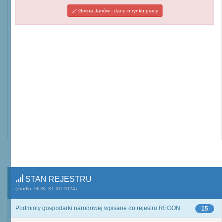
Gmina Janów - dane o rynku pracy
STAN REJESTRU
(Źródło: GUS, 31.XII.2024)
Podmioty gospodarki narodowej wpisane do rejestru REGON
15