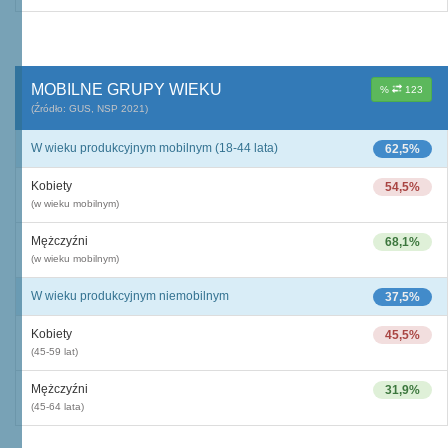
MOBILNE GRUPY WIEKU
%
123
(Źródło: GUS, NSP 2021)
W wieku produkcyjnym mobilnym (18-44 lata)
62,5%
Kobiety
54,5%
(w wieku mobilnym)
Mężczyźni
68,1%
(w wieku mobilnym)
W wieku produkcyjnym niemobilnym
37,5%
Kobiety
45,5%
(45-59 lat)
Mężczyźni
31,9%
(45-64 lata)