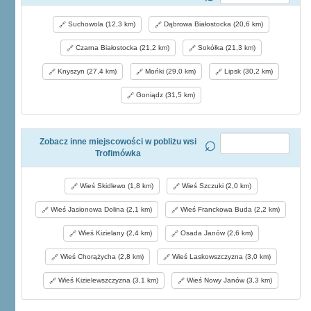
Suchowola (12,3 km)
Dąbrowa Białostocka (20,6 km)
Czarna Białostocka (21,2 km)
Sokółka (21,3 km)
Knyszyn (27,4 km)
Mońki (29,0 km)
Lipsk (30,2 km)
Goniądz (31,5 km)
Zobacz inne miejscowości w pobliżu wsi
Trofimówka
Wieś Skidlewo (1,8 km)
Wieś Szczuki (2,0 km)
Wieś Jasionowa Dolina (2,1 km)
Wieś Franckowa Buda (2,2 km)
Wieś Kizielany (2,4 km)
Osada Janów (2,6 km)
Wieś Chorążycha (2,8 km)
Wieś Laskowszczyzna (3,0 km)
Wieś Kizielewszczyzna (3,1 km)
Wieś Nowy Janów (3,3 km)