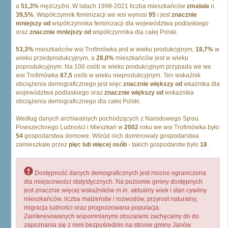
a
51,3%
mężczyźni. W latach 1998-2021 liczba mieszkańców
zmalała
o
39,5%
. Współczynnik feminizacji we wsi wynosi
95
i jest
znacznie
mniejszy od
współczynnika feminizacji dla województwa podlaskiego
oraz
znacznie mniejszy od
współczynnika dla całej Polski.
53,3%
mieszkańców wsi Trofimówka jest w wieku produkcyjnym,
18,7%
w
wieku przedprodukcyjnym, a
28,0%
mieszkańców jest w wieku
poprodukcyjnym. Na 100 osób w wieku produkcyjnym przypada we we
wsi Trofimówka
87,5
osób w wieku nieprodukcyjnym. Ten wskaźnik
obciążenia demograficznego jest więc
znacznie większy od
wkażnika dla
województwa podlaskiego oraz
znacznie większy od
wskażnika
obciążenia demograficznego dla całej Polski.
Według danych archiwalnych pochodzących z Narodowego Spisu
Powszechnego Ludności i Mieszkań w
2002
roku we wsi Trofimówka było
54
gospodarstwa domowe. Wśród nich dominowały gospodarstwa
zamieszkałe przez
pięc lub więcej osób
- takich gospodarstw było
18
.
Dostępność danych demograficznych jest mocno ograniczona
dla miejscowości statystycznych. Na poziomie gminy dostępnych
jest znacznie więcej wskaźników m.in. aktualny wiek i stan cywilny
mieszkańców, liczba małżeństw i rozwodów, przyrost naturalny,
migracja ludności oraz prognozowana populacja.
Zainteresowanych wspomnianymi obszarami zachęcamy do do
zapoznania się z nimi bezpośrednio na stronie gminy Janów.