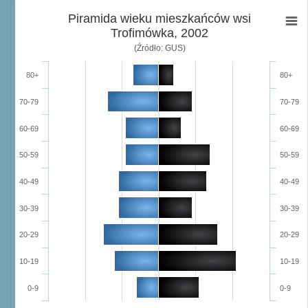
Piramida wieku mieszkańców wsi
Trofimówka, 2002
(Źródło: GUS)
80+
80+
70-79
70-79
60-69
60-69
50-59
50-59
40-49
40-49
30-39
30-39
20-29
20-29
10-19
10-19
0-9
0-9