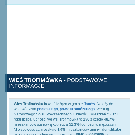
WIEŚ TROFIMÓWKA
- PODSTAWOWE
INFORMACJE
Wieś Trofimówka
to wieś leżąca w gminie
Janów
. Należy do
województwa
podlaskiego
,
powiatu sokólskiego
. Według
Narodowego Spisu Powszechnego Ludności i Mieszkań z 2021
roku liczba ludności we wsi Trofimówka to
150
z czego
48,7%
mieszkańców stanowią kobiety, a
51,3%
ludności to mężczyźni.
Miejscowość zamieszkuje
4,0%
mieszkańców gminy. Identyfikator
miejscowości Trofimówka w systemie
SIMC
to
0030685
, a