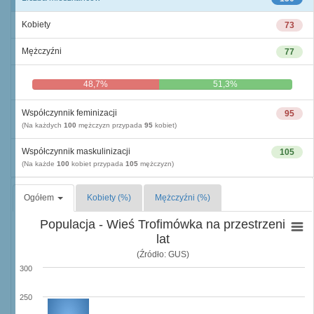
Kobiety
73
Mężczyźni
77
48,7%
51,3%
Współczynnik feminizacji
95
(Na każdych
100
mężczyzn przypada
95
kobiet)
Współczynnik maskulinizacji
105
(Na każde
100
kobiet przypada
105
mężczyzn)
Ogółem
Kobiety (%)
Mężczyźni (%)
Populacja - Wieś Trofimówka na przestrzeni
lat
(Źródło: GUS)
300
250