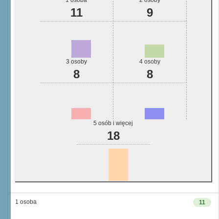
1 osoba
2 osoby
11
9
3 osoby
4 osoby
8
8
5 osób i więcej
18
1 osoba
11