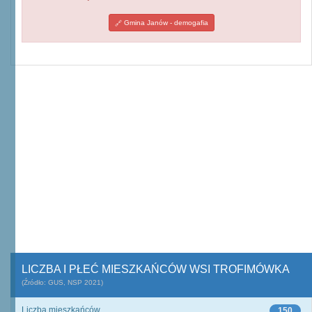
Gmina Janów - demogafia
LICZBA I PŁEĆ MIESZKAŃCÓW WSI TROFIMÓWKA
(Źródło: GUS, NSP 2021)
Liczba mieszkańców
150