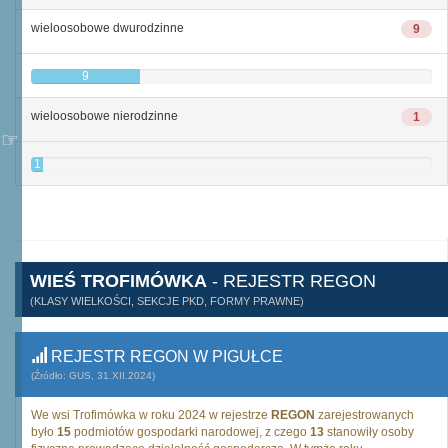
wieloosobowe dwurodzinne
9
9
wieloosobowe nierodzinne
1
1
WIEŚ TROFIMÓWKA
- REJESTR REGON
(KLASY WIELKOŚCI, SEKCJE PKD, FORMY PRAWNE)
REJESTR REGON W PIGUŁCE
(Źródło: GUS, 31.XII.2024)
We wsi Trofimówka w roku 2024 w rejestrze
REGON
zarejestrowanych
było
15
podmiotów gospodarki narodowej, z czego
13
stanowiły osoby