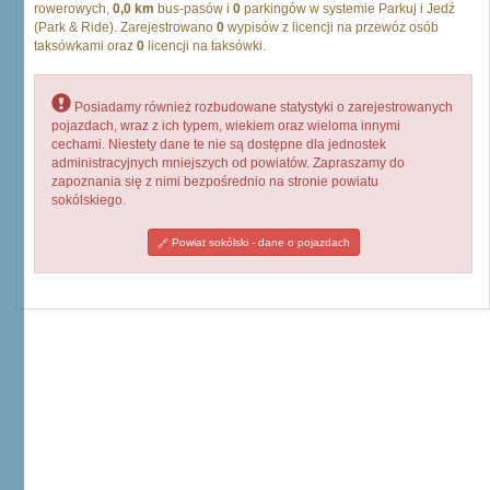
rowerowych,
0,0 km
bus-pasów i
0
parkingów w systemie Parkuj i Jedź
(Park & Ride). Zarejestrowano
0
wypisów z licencji na przewóz osób
taksówkami oraz
0
licencji na taksówki.
Posiadamy również rozbudowane statystyki o zarejestrowanych
pojazdach, wraz z ich typem, wiekiem oraz wieloma innymi
cechami. Niestety dane te nie są dostępne dla jednostek
administracyjnych mniejszych od powiatów. Zapraszamy do
zapoznania się z nimi bezpośrednio na stronie powiatu
sokólskiego.
Powiat sokólski - dane o pojazdach