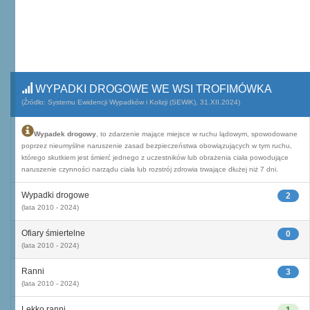
WYPADKI DROGOWE WE WSI TROFIMÓWKA
(Źródło: Systemu Ewidencji Wypadków i Kolizji (SEWiK), 31.XII.2024)
Wypadek drogowy
, to zdarzenie mające miejsce w ruchu lądowym, spowodowane
poprzez nieumyślne naruszenie zasad bezpieczeństwa obowiązujących w tym ruchu,
którego skutkiem jest śmierć jednego z uczestników lub obrażenia ciała powodujące
naruszenie czynności narządu ciała lub rozstrój zdrowia trwające dłużej niż 7 dni.
Wypadki drogowe
2
(lata 2010 - 2024)
Ofiary śmiertelne
0
(lata 2010 - 2024)
Ranni
3
(lata 2010 - 2024)
Lekko ranni