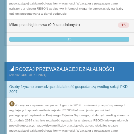
przeważającej działalności oraz formy własności. W związku z powyższym dane
naliczone z rejestru REGON według ww. informacji mogą nie sumować się na liczbę
ogółem prezentowaną w danej podgrupie.
Mikro-przedsiębiorstwa (0-9 zatrudnionych)
15
15
RODZAJ PRZEWAŻAJĄCEJ DZIAŁALNOŚCI
(Źródło: GUS, 31.XII.2024)
Osoby fizyczne prowadzące działalność gospodarczą według sekcji PKD
2007
W związku z wprowadzonymi od 1 grudnia 2014 r. zmianami przepisów prawnych
regulujących sposób zasilania rejestru REGON informacjami o podmiotach
podlegających wpisowi do Krajowego Rejestru Sądowego, od danych według stanu na
31 grudnia 2014 r. istnieje możliwość wystąpienia w rejestrze REGON niewypełnionych
pozycji dotyczących przewidywanej liczby pracujących, adresu siedziby, rodzaju
przeważającej działalności oraz formy własności. W związku z powyższym dane