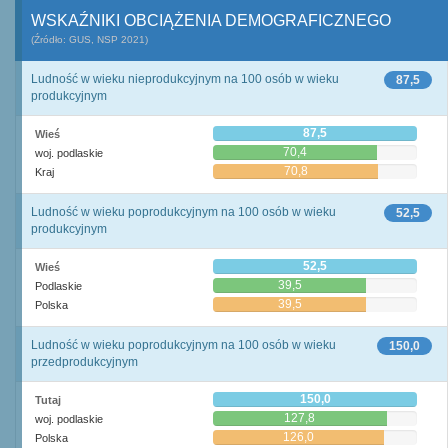
WSKAŹNIKI OBCIĄŻENIA DEMOGRAFICZNEGO
(Źródło: GUS, NSP 2021)
Ludność w wieku nieprodukcyjnym na 100 osób w wieku
87,5
produkcyjnym
87,5
Wieś
70,4
woj. podlaskie
70,8
Kraj
Ludność w wieku poprodukcyjnym na 100 osób w wieku
52,5
produkcyjnym
52,5
Wieś
39,5
Podlaskie
39,5
Polska
Ludność w wieku poprodukcyjnym na 100 osób w wieku
150,0
przedprodukcyjnym
150,0
Tutaj
127,8
woj. podlaskie
126,0
Polska