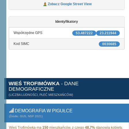
Zobacz Google Street View
Identyfikatory
Współrzędne GPS
53.487222
23.211944
Kod SIMC
0030685
WIEŚ TROFIMÓWKA
- DANE
DEMOGRAFICZNE
(LICZBA LUDNOŚCI, PŁEĆ MIESZKAŃCÓW)
DEMOGRAFIA W PIGUŁCE
(Źródło: GUS, NSP 2021)
Wieś Trofimówka ma
150
mieszkańców, z czego
48,7%
stanowią kobiety,