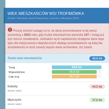
WIEK MIESZKAŃCÓW WSI TROFIMÓWKA
(Źródło: Narodowy Spis Powszechny Ludności i Mieszkań 2002)
Proszę zwrócić uwagę na to, że dane prezentowane w tej sekcji
pochodzą z
2002
roku, gdy liczba mieszkańców wynosiła
197
, i mogą już
być mocno nieaktualne. Jednakże są to najświeższe dostępne dane tego
typu dla miejscowości statystycznych dlatego przedstawione są tutaj dla
kompletności w myśl zasady lepsze dane archiwalne, niż żadne.
Średni wiek mieszkańców
40,6 lat
40,6 lat
Tutaj
36,6 lat
Województwo
36,7 lat
Cały kraj
Kobiety
44,5 lat
(średni wiek)
Mężczyźni
37,0 lat
(średni wiek)