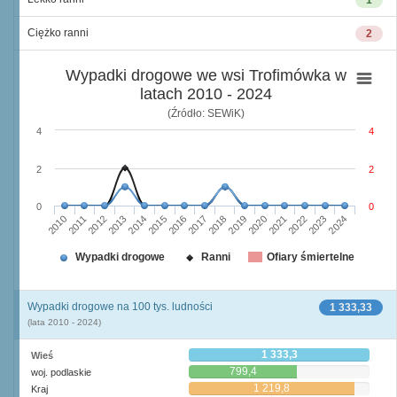
1
Ciężko ranni
2
Wypadki drogowe we wsi Trofimówka w
latach 2010 - 2024
(Źródło: SEWiK)
4
4
2
2
0
0
2010
2015
2020
2013
2018
2023
2011
2016
2021
2014
2019
2024
2012
2017
2022
Wypadki drogowe
Ranni
Ofiary śmiertelne
Wypadki drogowe na 100 tys. ludności
1 333,33
(lata 2010 - 2024)
1 333,3
Wieś
799,4
woj. podlaskie
1 219,8
Kraj