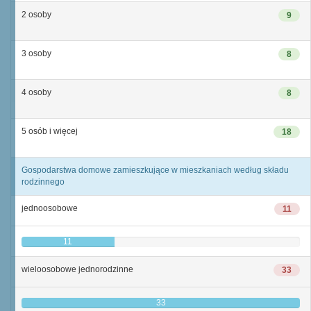
2 osoby
9
3 osoby
8
4 osoby
8
5 osób i więcej
18
Gospodarstwa domowe zamieszkujące w mieszkaniach według składu
rodzinnego
jednoosobowe
11
11
wieloosobowe jednorodzinne
33
33