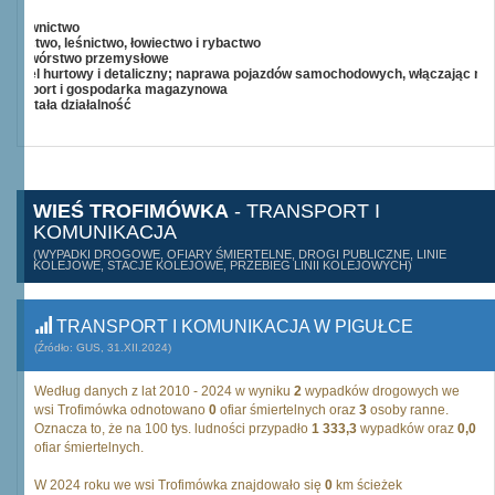
Budownictwo
Rolnictwo, leśnictwo, łowiectwo i rybactwo
Przetwórstwo przemysłowe
Handel hurtowy i detaliczny; naprawa pojazdów samochodowych, włączając mo
Transport i gospodarka magazynowa
Pozostała działalność
WIEŚ TROFIMÓWKA
- TRANSPORT I
KOMUNIKACJA
(WYPADKI DROGOWE, OFIARY ŚMIERTELNE, DROGI PUBLICZNE, LINIE
KOLEJOWE, STACJE KOLEJOWE, PRZEBIEG LINII KOLEJOWYCH)
TRANSPORT I KOMUNIKACJA W PIGUŁCE
(Źródło: GUS, 31.XII.2024)
Według danych z lat 2010 - 2024 w wyniku
2
wypadków drogowych we
wsi Trofimówka odnotowano
0
ofiar śmiertelnych oraz
3
osoby ranne.
Oznacza to, że na 100 tys. ludności przypadło
1 333,3
wypadków oraz
0,0
ofiar śmiertelnych.
W 2024 roku we wsi Trofimówka znajdowało się
0
km ścieżek