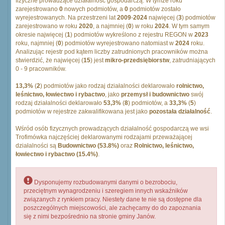
fizyczne prowadzące działalność gospodarczą. W tymże roku
zarejestrowano
0
nowych podmiotów, a
0
podmiotów zostało
wyrejestrowanych. Na przestrzeni lat
2009
-
2024
najwięcej (
3
) podmiotów
zarejestrowano w roku
2020
, a najmniej (
0
) w roku
2024
. W tym samym
okresie najwięcej (
1
) podmiotów wykreślono z rejestru REGON w
2023
roku, najmniej (
0
) podmiotów wyrejestrowano natomiast w
2024
roku.
Analizując rejestr pod kątem liczby zatrudnionych pracowników można
stwierdzić, że najwięcej (
15
) jest
mikro-przedsiębiorstw
, zatrudniających
0 - 9 pracowników.
13,3%
(
2
) podmiotów jako rodzaj działalności deklarowało
rolnictwo,
leśnictwo, łowiectwo i rybactwo
, jako
przemysł i budownictwo
swój
rodzaj działalności deklarowało
53,3%
(
8
) podmiotów, a
33,3%
(
5
)
podmiotów w rejestrze zakwalifikowana jest jako
pozostała działalność
.
Wśród osób fizycznych prowadzących działalność gospodarczą we wsi
Trofimówka najczęściej deklarowanymi rodzajami przeważającej
działalności są
Budownictwo (53.8%)
oraz
Rolnictwo, leśnictwo,
łowiectwo i rybactwo (15.4%)
.
Dysponujemy rozbudowanymi danymi o bezrobociu,
przeciętnym wynagrodzeniu i szeregiem innych wskaźników
związanych z rynkiem pracy. Niestety dane te nie są dostępne dla
poszczególnych miejscowości, ale zachęcamy do do zapoznania
się z nimi bezpośrednio na stronie gminy Janów.