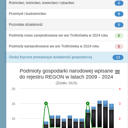
Rolnictwo, leśnictwo, łowiectwo i rybactwo
2
Przemysł i budownictwo
8
Pozostała działalność
5
Podmioty nowo zarejestrowane we wsi Trofimówka w 2024 roku
0
Podmioty wyrejestrowane we wsi Trofimówka w 2024 roku
0
Osoby fizyczne prowadzące działalność gospodarczą
13
Podmioty gospodarki narodowej wpisane
do rejestru REGON w latach 2009 - 2024
(Źródło: GUS)
20
4
15
3
10
2