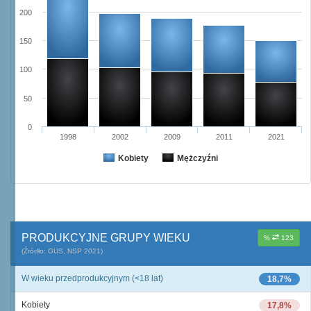
200
150
100
50
0
1998
2002
2009
2011
2021
Kobiety
Mężczyźni
PRODUKCYJNE GRUPY WIEKU
%
123
(Źródło: GUS, NSP 2021)
W wieku przedprodukcyjnym (<18 lat)
18,7%
Kobiety
17,8%