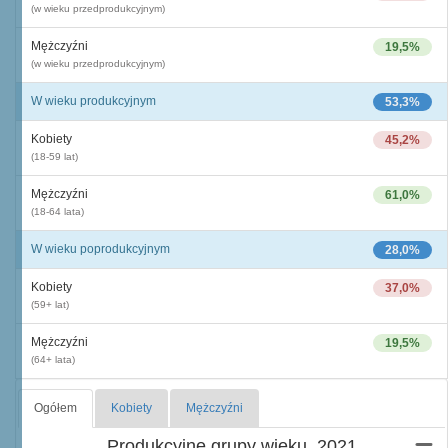
(w wieku przedprodukcyjnym)
Mężczyźni
19,5%
(w wieku przedprodukcyjnym)
W wieku produkcyjnym
53,3%
Kobiety
45,2%
(18-59 lat)
Mężczyźni
61,0%
(18-64 lata)
W wieku poprodukcyjnym
28,0%
Kobiety
37,0%
(59+ lat)
Mężczyźni
19,5%
(64+ lata)
Ogółem
Kobiety
Mężczyźni
Produkcyjne grupy wieku, 2021