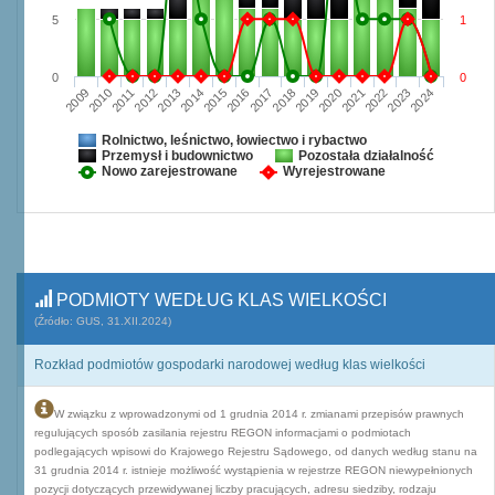
5
1
0
0
2009
2010
2011
2012
2013
2014
2015
2016
2017
2018
2019
2020
2021
2022
2023
2024
Rolnictwo, leśnictwo, łowiectwo i rybactwo
Przemysł i budownictwo
Pozostała działalność
Nowo zarejestrowane
Wyrejestrowane
PODMIOTY WEDŁUG KLAS WIELKOŚCI
(Źródło: GUS, 31.XII.2024)
Rozkład podmiotów gospodarki narodowej według klas wielkości
W związku z wprowadzonymi od 1 grudnia 2014 r. zmianami przepisów prawnych
regulujących sposób zasilania rejestru REGON informacjami o podmiotach
podlegających wpisowi do Krajowego Rejestru Sądowego, od danych według stanu na
31 grudnia 2014 r. istnieje możliwość wystąpienia w rejestrze REGON niewypełnionych
pozycji dotyczących przewidywanej liczby pracujących, adresu siedziby, rodzaju