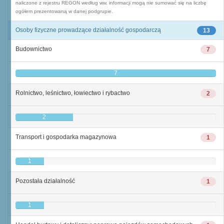
naliczone z rejestru REGON według ww. informacji mogą nie sumować się na liczbę
ogółem prezentowaną w danej podgrupie.
Osoby fizyczne prowadzące działalność gospodarczą
13
Budownictwo
7
7
Rolnictwo, leśnictwo, łowiectwo i rybactwo
2
2
Transport i gospodarka magazynowa
1
1
Pozostała działalność
1
1