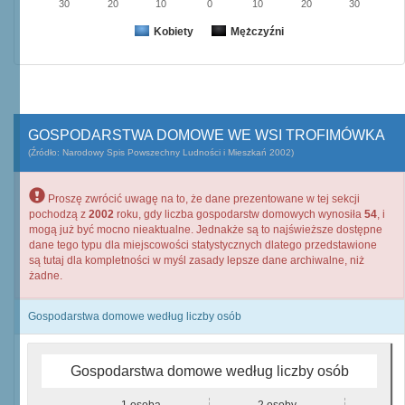
30
20
10
0
10
20
30
Kobiety
Mężczyźni
GOSPODARSTWA DOMOWE WE WSI TROFIMÓWKA
(Źródło: Narodowy Spis Powszechny Ludności i Mieszkań 2002)
Proszę zwrócić uwagę na to, że dane prezentowane w tej sekcji
pochodzą z
2002
roku, gdy liczba gospodarstw domowych wynosiła
54
, i
mogą już być mocno nieaktualne. Jednakże są to najświeższe dostępne
dane tego typu dla miejscowości statystycznych dlatego przedstawione
są tutaj dla kompletności w myśl zasady lepsze dane archiwalne, niż
żadne.
Gospodarstwa domowe według liczby osób
Gospodarstwa domowe według liczby osób