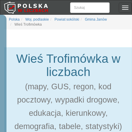
Pok
naw
Polska
Woj. podlaskie
Powiat sokólski
Gmina Janów
Wieś Trofimówka
Wieś Trofimówka w
liczbach
(mapy, GUS, regon, kod
pocztowy, wypadki drogowe,
edukacja, kierunkowy,
demografia, tabele, statystyki)