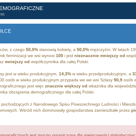
DEMOGRAFICZNE
ÓW)
UŁCE
ców, z czego
50,0%
stanowią kobiety, a
50,0%
mężczyźni. W latach 19
nik feminizacji we wsi wynosi
100
i jest
nieznacznie mniejszy od
współ
raz
mniejszy od
współczynnika dla całej Polski.
sy jest w wieku produkcyjnym,
14,3%
w wieku przedprodukcyjnym, a
3
00 osób w wieku produkcyjnym przypada we we wsi Szlasy
90,9
osób w
ograficznego jest więc
znacznie większy od
wkażnika dla województw
ika obciążenia demograficznego dla całej Polski.
h pochodzących z Narodowego Spisu Powszechnego Ludności i Miesz
mowych. Wśród nich dominowały gospodarstwa zamieszkałe przez
pi
ograficznych jest mocno ograniczona dla miejscowości statystycznyc