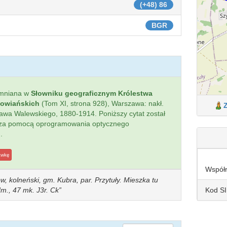
(+48) 86
BGR
omniana w
Słowniku geograficznym Królestwa
łowiańskich
(Tom XI, strona 928), Warszawa: nakł.
sława Walewskiego, 1880-1914. Poniższy cytat został
 za pomocą oprogramowania optycznego
.
awkę
Współ
w, kolneński, gm. Kubra, par. Przytuły. Mieszka tu
Kod S
dm., 47 mk. J3r. Ck