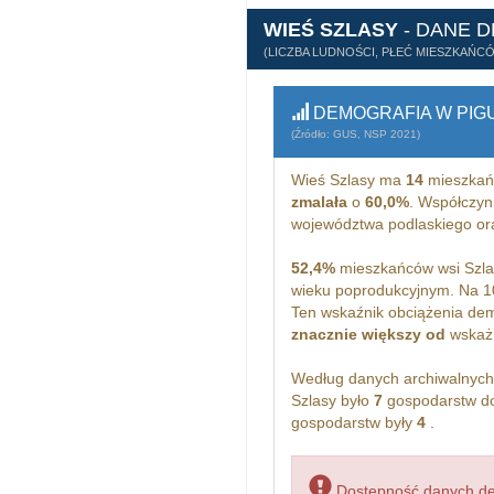
WIEŚ SZLASY
- DANE 
(LICZBA LUDNOŚCI, PŁEĆ MIESZKAŃC
DEMOGRAFIA W PIG
(Źródło: GUS, NSP 2021)
Wieś Szlasy ma
14
mieszkań
zmalała
o
60,0%
. Współczyn
województwa podlaskiego o
52,4%
mieszkańców wsi Szla
wieku poprodukcyjnym. Na 1
Ten wskaźnik obciążenia dem
znacznie większy od
wskażn
Według danych archiwalnyc
Szlasy było
7
gospodarstw do
gospodarstw były
4
.
Dostępność danych dem