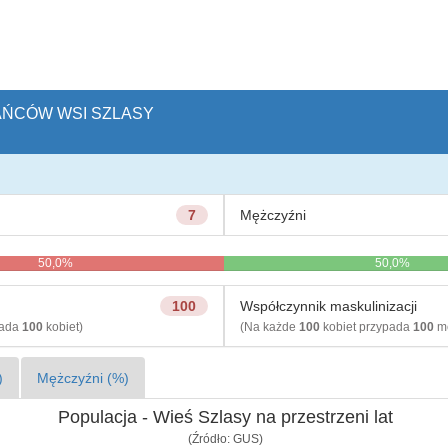
KAŃCÓW WSI SZLASY
7
Mężczyźni
50,0%
50,0%
100
Współczynnik maskulinizacji
pada
100
kobiet)
(Na każde
100
kobiet przypada
100
mę
)
Mężczyźni (%)
Populacja - Wieś Szlasy na przestrzeni lat
(Źródło: GUS)