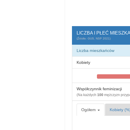
LICZBA I PŁEĆ MIESZ
(Źródło: GUS, NSP 2021)
Liczba mieszkańców
Kobiety
Współczynnik feminizacji
(Na każdych
100
mężczyzn przy
Ogółem
Kobiety (%