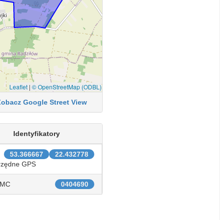
Leaflet
|
© OpenStreetMap (ODBL)
Zobacz Google Street View
Identyfikatory
53.366667
22.432778
rzędne GPS
IMC
0404690