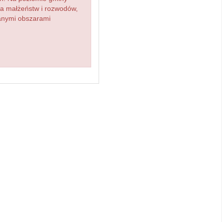
zba małżeństw i rozwodów,
ianymi obszarami