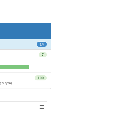
14
7
100
żczyzn)