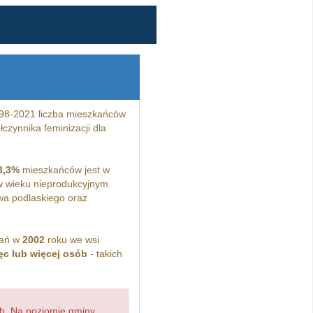
98-2021 liczba mieszkańców
czynnika feminizacji dla
3,3%
mieszkańców jest w
 wieku nieprodukcyjnym.
a podlaskiego oraz
kań w
2002
roku we wsi
ęc lub więcej osób
- takich
h. Na poziomie gminy