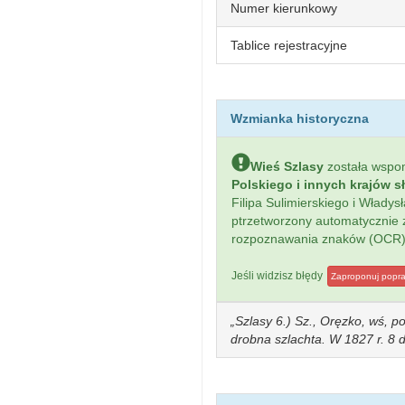
Numer kierunkowy
Tablice rejestracyjne
Wzmianka historyczna
Wieś Szlasy
została wsp
Polskiego i innych krajów s
Filipa Sulimierskiego i Włady
ptrzetworzony automatycznie
rozpoznawania znaków (OCR)
Jeśli widzisz błędy
Zaproponuj popr
Szlasy 6.) Sz., Oręzko, wś, po
drobna szlachta. W 1827 r. 8 