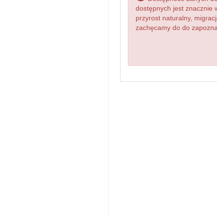
dostępnych jest znacznie 
przyrost naturalny, migr
zachęcamy do do zapoznani