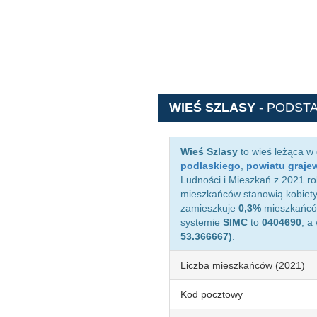
WIEŚ SZLASY
- PODST
Wieś Szlasy
to wieś leżąca w
podlaskiego
,
powiatu graje
Ludności i Mieszkań z 2021 ro
mieszkańców stanowią kobiety
zamieszkuje
0,3%
mieszkańców
systemie
SIMC
to
0404690
, a
53.366667)
.
Liczba mieszkańców (2021)
Kod pocztowy