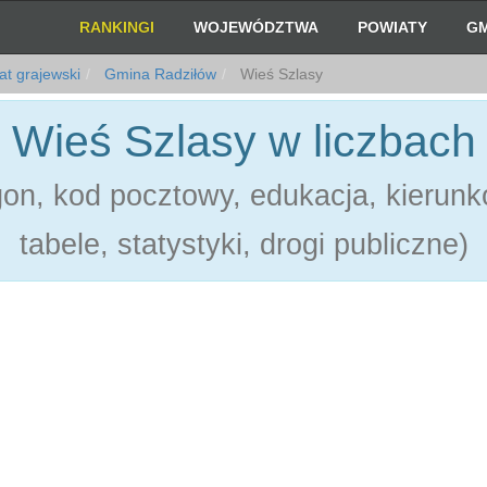
RANKINGI
WOJEWÓDZTWA
POWIATY
GM
t grajewski
Gmina Radziłów
Wieś Szlasy
Wieś Szlasy w liczbach
on, kod pocztowy, edukacja, kierunk
tabele, statystyki, drogi publiczne)