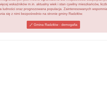
więcej wskaźników m.in. aktualny wiek i stan cywilny mieszkańców, lic
acja ludności oraz prognozowana populacja. Zainteresowanych wspomn
a się z nimi bezpośrednio na stronie gminy Radziłów.
Gmina Radziłów - demogafia