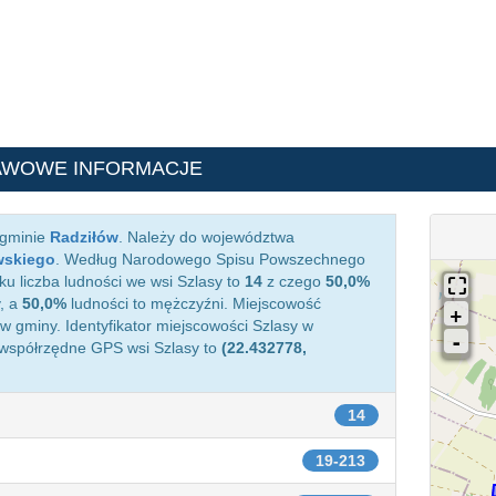
AWOWE INFORMACJE
 gminie
Radziłów
. Należy do województwa
wskiego
. Według Narodowego Spisu Powszechnego
ku liczba ludności we wsi Szlasy to
14
z czego
50,0%
, a
50,0%
ludności to mężczyźni. Miejscowość
 gminy. Identyfikator miejscowości Szlasy w
 współrzędne GPS wsi Szlasy to
(22.432778,
14
19-213