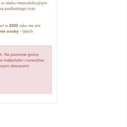
 w wieku nieprodukcyjnym.
a podlaskiego oraz
kań w
2002
roku we wsi
wie osoby
- takich
h. Na poziomie gminy
zba małżeństw i rozwodów,
ianymi obszarami