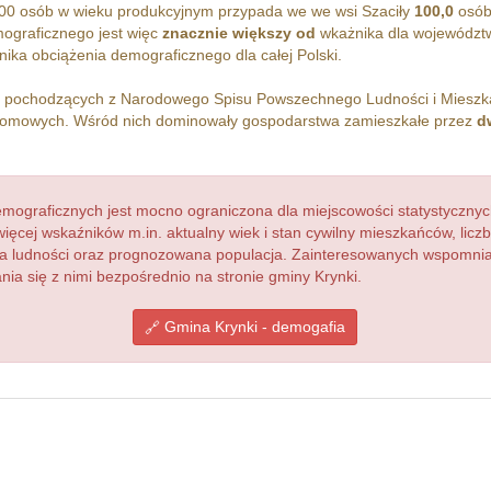
00 osób w wieku produkcyjnym przypada we we wsi Szaciły
100,0
osób
ograficznego jest więc
znacznie większy od
wkażnika dla województw
ika obciążenia demograficznego dla całej Polski.
h pochodzących z Narodowego Spisu Powszechnego Ludności i Miesz
omowych. Wśród nich dominowały gospodarstwa zamieszkałe przez
d
ograficznych jest mocno ograniczona dla miejscowości statystycznyc
więcej wskaźników m.in. aktualny wiek i stan cywilny mieszkańców, lic
acja ludności oraz prognozowana populacja. Zainteresowanych wspomn
a się z nimi bezpośrednio na stronie gminy Krynki.
Gmina Krynki - demogafia