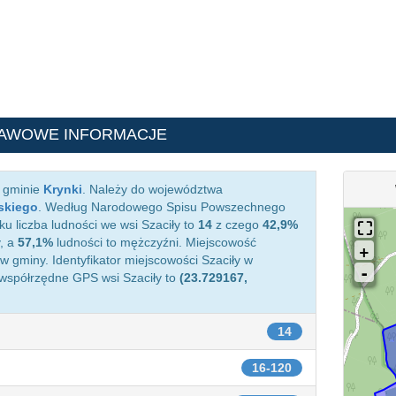
TAWOWE INFORMACJE
w gminie
Krynki
. Należy do województwa
skiego
. Według Narodowego Spisu Powszechnego
u liczba ludności we wsi Szaciły to
14
z czego
42,9%
, a
57,1%
ludności to mężczyźni. Miejscowość
 gminy. Identyfikator miejscowości Szaciły w
 współrzędne GPS wsi Szaciły to
(23.729167,
14
16-120