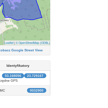
Leaflet
|
© OpenStreetMap (ODBL)
Zobacz Google Street View
Identyfikatory
53.168056
23.729167
rzędne GPS
IMC
0032900