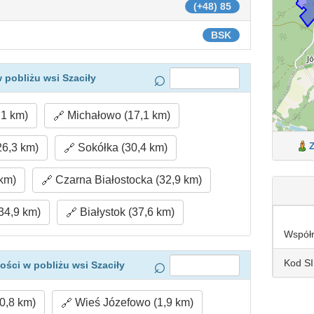
(+48) 85
BSK
 pobliżu wsi Szaciły
,1 km)
Michałowo (17,1 km)
26,3 km)
Sokółka (30,4 km)
km)
Czarna Białostocka (32,9 km)
34,9 km)
Białystok (37,6 km)
Współ
Kod S
ści w pobliżu wsi Szaciły
0,8 km)
Wieś Józefowo (1,9 km)