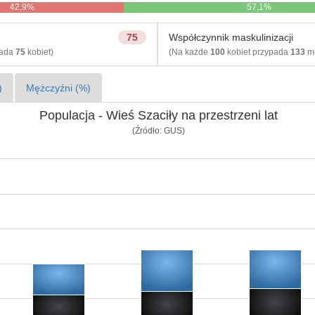
42,9%
57,1%
75
Współczynnik maskulinizacji
pada
75
kobiet)
(Na każde
100
kobiet przypada
133
mę
)
Mężczyźni (%)
Populacja - Wieś Szaciły na przestrzeni lat
(Źródło: GUS)