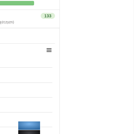
133
żczyzn)