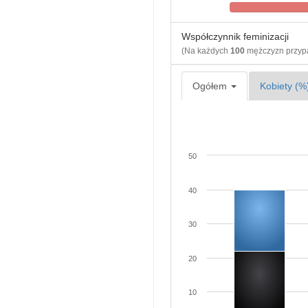
Współczynnik feminizacji
(Na każdych
100
mężczyzn przy
Ogółem
Kobiety (%
50
40
30
20
10