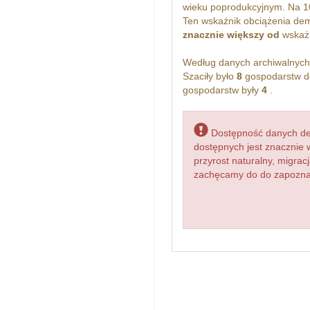
wieku poprodukcyjnym. Na 1
Ten wskaźnik obciążenia dem
znacznie większy od
wskażn
Według danych archiwalnyc
Szaciły było
8
gospodarstw d
gospodarstw były
4
.
Dostępność danych dem
dostępnych jest znacznie 
przyrost naturalny, migr
zachęcamy do do zapoznani