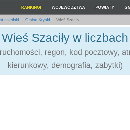
RANKINGI
WOJEWÓDZTWA
POWIATY
GM
t sokólski
Gmina Krynki
Wieś Szaciły
Wieś Szaciły w liczbach
ruchomości, regon, kod pocztowy, atr
kierunkowy, demografia, zabytki)