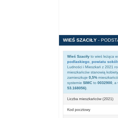
WIEŚ SZACIŁY
- PODS
Wieś Szaciły
to wieś leżąca 
podlaskiego
,
powiatu sokól
Ludności i Mieszkań z 2021 rok
mieszkańców stanowią kobiety
zamieszkuje
0,5%
mieszkańców
systemie
SIMC
to
0032900
, a
53.168056)
.
Liczba mieszkańców (2021)
Kod pocztowy