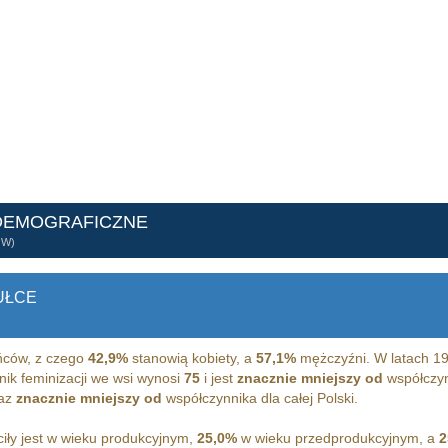
DEMOGRAFICZNE
ÓW)
UŁCE
ców, z czego
42,9%
stanowią kobiety, a
57,1%
mężczyźni. W latach 1
nik feminizacji we wsi wynosi
75
i jest
znacznie mniejszy od
współczynn
raz
znacznie mniejszy od
współczynnika dla całej Polski.
ły jest w wieku produkcyjnym,
25,0%
w wieku przedprodukcyjnym, a
2