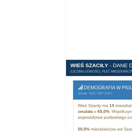
WIEŚ SZACIŁY
- DANE 
(LICZBA LUDNOŚCI, PŁEĆ MIESZKAŃC
DEMOGRAFIA W PIG
(Źródło: GUS, NSP 2021)
Wieś Szaciły ma
14
mieszkań
zmalała
o
65,0%
. Współczyn
województwa podlaskiego o
50,0%
mieszkańców wsi Szaci