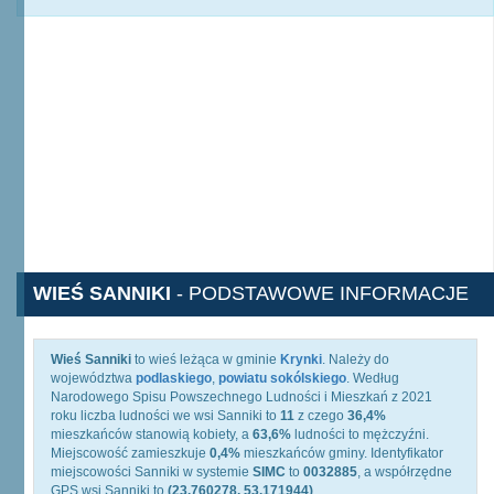
WIEŚ SANNIKI
- PODSTAWOWE INFORMACJE
Wieś Sanniki
to wieś leżąca w gminie
Krynki
. Należy do
województwa
podlaskiego
,
powiatu sokólskiego
. Według
Narodowego Spisu Powszechnego Ludności i Mieszkań z 2021
roku liczba ludności we wsi Sanniki to
11
z czego
36,4%
mieszkańców stanowią kobiety, a
63,6%
ludności to mężczyźni.
Miejscowość zamieszkuje
0,4%
mieszkańców gminy. Identyfikator
miejscowości Sanniki w systemie
SIMC
to
0032885
, a współrzędne
GPS wsi Sanniki to
(23.760278, 53.171944)
.