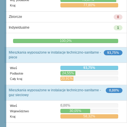
woj. podlaskie
77,80%
Kraj
Zbiorcze
0
Indywidualne
1
0,0%
100,0%
Mieszkania wyposażone w instalacje techniczno-sanitarne -
93,75%
piece
93,75%
Wieś
24,55%
Podlaskie
20,91%
Cały kraj
Mieszkania wyposażone w instalacje techniczno-sanitarne -
0,00%
gaz sieciowy
0,00%
Wieś
30,05%
Województwo
58,32%
Kraj