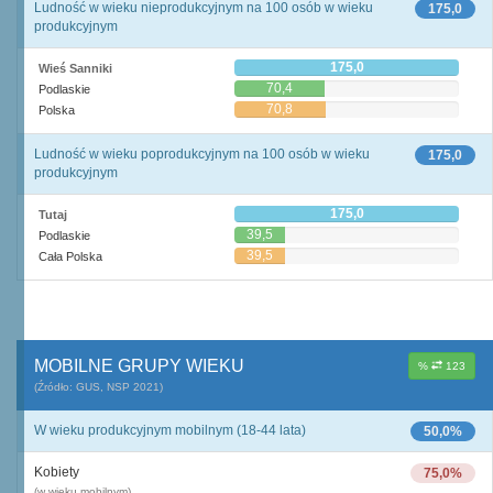
Ludność w wieku nieprodukcyjnym na 100 osób w wieku
175,0
produkcyjnym
175,0
Wieś Sanniki
70,4
Podlaskie
70,8
Polska
Ludność w wieku poprodukcyjnym na 100 osób w wieku
175,0
produkcyjnym
175,0
Tutaj
39,5
Podlaskie
39,5
Cała Polska
MOBILNE GRUPY WIEKU
%
123
(Źródło: GUS, NSP 2021)
W wieku produkcyjnym mobilnym (18-44 lata)
50,0%
Kobiety
75,0%
(w wieku mobilnym)