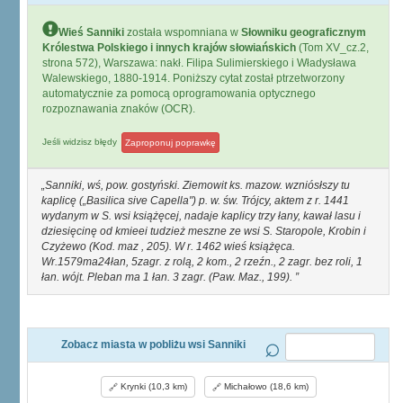
Wieś Sanniki
została wspomniana w
Słowniku geograficznym
Królestwa Polskiego i innych krajów słowiańskich
(Tom XV_cz.2,
strona 572), Warszawa: nakł. Filipa Sulimierskiego i Władysława
Walewskiego, 1880-1914. Poniższy cytat został ptrzetworzony
automatycznie za pomocą oprogramowania optycznego
rozpoznawania znaków (OCR).
Jeśli widzisz błędy
Zaproponuj poprawkę
Sanniki, wś, pow. gostyński. Ziemowit ks. mazow. wzniósłszy tu
kaplicę („Basilica sive Capella") p. w. św. Trójcy, aktem z r. 1441
wydanym w S. wsi książęcej, nadaje kaplicy trzy łany, kawał lasu i
dziesięcinę od kmieei tudzież meszne ze wsi S. Staropole, Krobin i
Czyżewo (Kod. maz , 205). W r. 1462 wieś książęca.
Wr.1579ma24łan, 5zagr. z rolą, 2 kom., 2 rzeźn., 2 zagr. bez roli, 1
łan. wójt. Pleban ma 1 łan. 3 zagr. (Paw. Maz., 199).
Zobacz miasta w pobliżu wsi Sanniki
Krynki (10,3 km)
Michałowo (18,6 km)