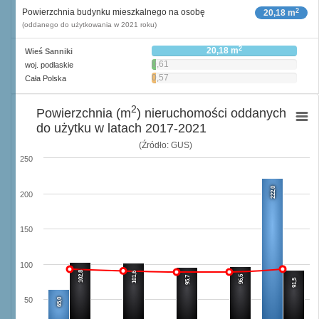
2
Powierzchnia budynku mieszkalnego na osobę
20,18 m
(oddanego do użytkowania w 2021 roku)
2
20,18 m
Wieś Sanniki
0,61
woj. podlaskie
2
m
0,57
Cała Polska
2
m
2
Powierzchnia (m
) nieruchomości oddanych
do użytku w latach 2017-2021
(Źródło: GUS)
250
222,0
200
150
100
102,8
101,6
96,5
95,7
91,5
50
65,0