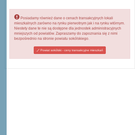
Posiadamy również dane o cenach transakcyjnych lokali
mieszkalnych zarówno na rynku pierwotnym jak i na rynku wtórnym.
Niestety dane te nie są dostępne dla jednostek administracyjnych
mniejszych od powiatów. Zapraszamy do zapoznania się z nimi
bezpośrednio na stronie powiatu sokólskiego.
Powiat sokólski - ceny transakcyjne mieszkań