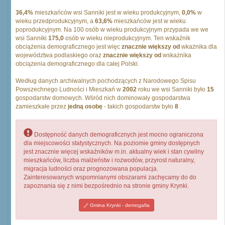
36,4%
mieszkańców wsi Sanniki jest w wieku produkcyjnym,
0,0%
w
wieku przedprodukcyjnym, a
63,6%
mieszkańców jest w wieku
poprodukcyjnym. Na 100 osób w wieku produkcyjnym przypada we we
wsi Sanniki
175,0
osób w wieku nieprodukcyjnym. Ten wskaźnik
obciążenia demograficznego jest więc
znacznie większy od
wkażnika dla
województwa podlaskiego oraz
znacznie większy od
wskażnika
obciążenia demograficznego dla całej Polski.
Według danych archiwalnych pochodzących z Narodowego Spisu
Powszechnego Ludności i Mieszkań w
2002
roku we wsi Sanniki było
15
gospodarstw domowych. Wśród nich dominowały gospodarstwa
zamieszkałe przez
jedną osobę
- takich gospodarstw było
8
.
Dostępność danych demograficznych jest mocno ograniczona
dla miejscowości statystycznych. Na poziomie gminy dostępnych
jest znacznie więcej wskaźników m.in. aktualny wiek i stan cywilny
mieszkańców, liczba małżeństw i rozwodów, przyrost naturalny,
migracja ludności oraz prognozowana populacja.
Zainteresowanych wspomnianymi obszarami zachęcamy do do
zapoznania się z nimi bezpośrednio na stronie gminy Krynki.
Gmina Krynki - demogafia