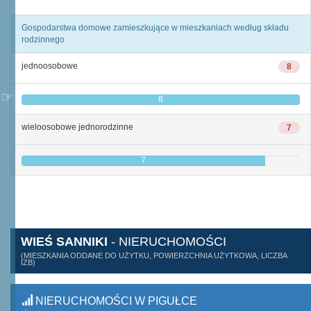
Gospodarstwa domowe zamieszkujące w mieszkaniach według składu
rodzinnego
jednoosobowe
8
8
wieloosobowe jednorodzinne
7
7
WIEŚ SANNIKI
- NIERUCHOMOŚCI
(MIESZKANIA ODDANE DO UŻYTKU, POWIERZCHNIA UŻYTKOWA, LICZBA
IZB)
NIERUCHOMOŚCI W PIGUŁCE