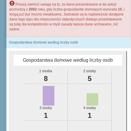
Proszę zwrócić uwagę na to, że dane prezentowane w tej sekcji
pochodzą z
2002
roku, gdy liczba gospodarstw domowych wynosiła
15
, i
mogą już być mocno nieaktualne. Jednakże są to najświeższe dostępne
dane tego typu dla miejscowości statystycznych dlatego przedstawione
są tutaj dla kompletności w myśl zasady lepsze dane archiwalne, niż
żadne.
Gospodarstwa domowe według liczby osób
Gospodarstwa domowe według liczby osób
1 osoba
2 osoby
8
5
3 osoby
4 osoby
1
1