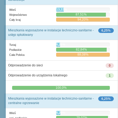
13,33%
Wieś
87,51%
Województwo
94,20%
Cały kraj
Mieszkania wyposażone w instalacje techniczno-sanitarne -
6,25%
ustęp spłukiwany
6,25%
Tutaj
82,84%
Podlaskie
88,08%
Cała Polska
Odprowadzenie do sieci
0
Odprowadzenie do urządzenia lokalnego
1
0,0%
100,0%
Mieszkania wyposażone w instalacje techniczno-sanitarne -
6,25%
centralne ogrzewanie
6,25%
Wieś
75,07%