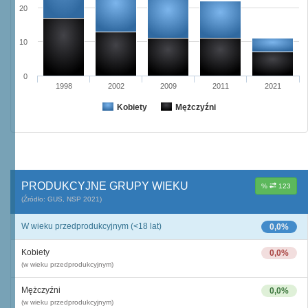
20
10
0
1998
2002
2009
2011
2021
Kobiety
Mężczyźni
PRODUKCYJNE GRUPY WIEKU
%
123
(Źródło: GUS, NSP 2021)
W wieku przedprodukcyjnym (<18 lat)
0,0%
Kobiety
0,0%
(w wieku przedprodukcyjnym)
Mężczyźni
0,0%
(w wieku przedprodukcyjnym)