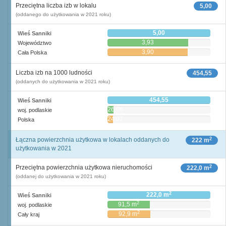
Przeciętna liczba izb w lokalu
5,00
(oddanego do użytkowania w 2021 roku)
5,00
Wieś Sanniki
3,93
Województwo
3,90
Cała Polska
Liczba izb na 1000 ludności
454,55
(oddanych do użytkowania w 2021 roku)
454,55
Wieś Sanniki
26,06
woj. podlaskie
24,07
Polska
2
Łączna powierzchnia użytkowa w lokalach oddanych do
222 m
użytkowania w 2021
2
Przeciętna powierzchnia użytkowa nieruchomości
222,0 m
(oddanej do użytkowania w 2021 roku)
2
222,0 m
Wieś Sanniki
2
91,5 m
woj. podlaskie
2
92,9 m
Cały kraj