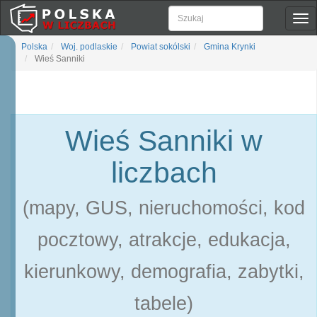
Pok
naw
Polska
Woj. podlaskie
Powiat sokólski
Gmina Krynki
Wieś Sanniki
Wieś Sanniki w
liczbach
(mapy, GUS, nieruchomości, kod
pocztowy, atrakcje, edukacja,
kierunkowy, demografia, zabytki,
tabele)