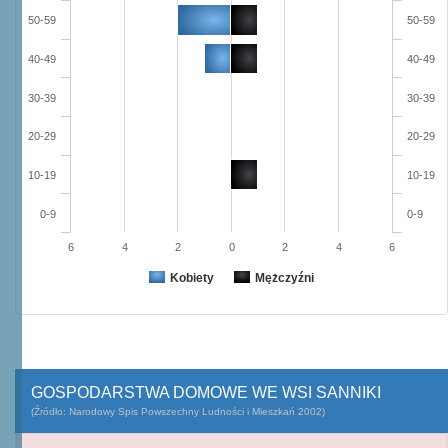
50-59
50-59
40-49
40-49
30-39
30-39
20-29
20-29
10-19
10-19
0-9
0-9
6
4
2
0
2
4
6
Kobiety
Mężczyźni
GOSPODARSTWA DOMOWE WE WSI SANNIKI
(Źródło: Narodowy Spis Powszechny Ludności i Mieszkań 2002)