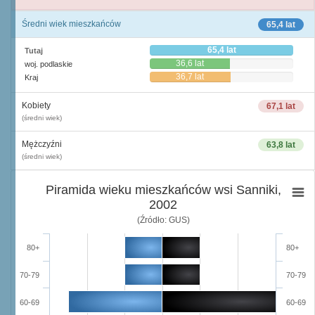
Średni wiek mieszkańców
65,4 lat
65,4 lat
Tutaj
36,6 lat
woj. podlaskie
36,7 lat
Kraj
Kobiety
67,1 lat
(średni wiek)
Mężczyźni
63,8 lat
(średni wiek)
Piramida wieku mieszkańców wsi Sanniki,
2002
(Źródło: GUS)
80+
80+
70-79
70-79
60-69
60-69