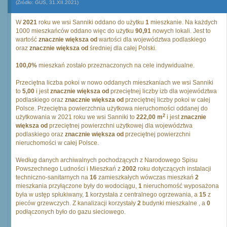
(Źródło: GUS, 31.XII.2021)
W
2021
roku we wsi Sanniki oddano do użytku
1
mieszkanie. Na każdych
1000 mieszkańców oddano więc do użytku
90,91
nowych lokali. Jest to
wartość
znacznie większa od
wartości dla województwa podlaskiego
oraz
znacznie większa od
średniej dla całej Polski.
100,0%
mieszkań zostało przeznaczonych na cele indywidualne.
Przeciętna liczba pokoi w nowo oddanych mieszkaniach we wsi Sanniki
to
5,00
i jest
znacznie większa od
przeciętnej liczby izb dla województwa
podlaskiego oraz
znacznie większa od
przeciętnej liczby pokoi w całej
Polsce. Przeciętna powierzchnia użytkowa nieruchomości oddanej do
2
użytkowania w 2021 roku we wsi Sanniki to
222,00 m
i jest
znacznie
większa od
przeciętnej powierzchni użytkowej dla województwa
podlaskiego oraz
znacznie większa od
przeciętnej powierzchni
nieruchomości w całej Polsce.
Według danych archiwalnych pochodzących z Narodowego Spisu
Powszechnego Ludności i Mieszkań z
2002
roku dotyczących instalacji
techniczno-sanitarnych na
16
zamieszkałych wówczas mieszkań
2
mieszkania przyłączone były do wodociągu,
1
nieruchomość wyposażona
była w ustęp spłukiwany,
1
korzystała z centralnego ogrzewania, a
15
z
pieców grzewczych. Z kanalizacji korzystały
2
budynki mieszkalne , a
0
podłączonych było do gazu sieciowego.