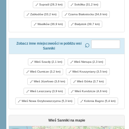
Supraśl (28,3 km)
Sokółka (31,2 km)
Zabłudów (33,2 km)
Czarna Białostocka (34,6 km)
Wasilków (36,9 km)
Białystok (39,7 km)
Zobacz inne miejscowości w pobliżu wsi
Sanniki
Wieś Szaciły (2,1 km)
Wieś Nietupa (2,3 km)
Wieś Ciumicze (3,2 km)
Wieś Kruszyniany (3,5 km)
Wieś Józefowo (3,6 km)
Wieś Górka (3,7 km)
Wieś Leszczany (3,9 km)
Wieś Kundzicze (4,6 km)
Wieś Nowa Grzybowszczyzna (5,3 km)
Kolonia Bagno (5,4 km)
Wieś Sanniki na mapie