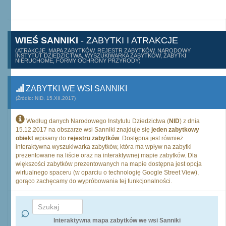
WIEŚ SANNIKI
- ZABYTKI I ATRAKCJE
(ATRAKCJE, MAPA ZABYTKÓW, REJESTR ZABYTKÓW, NARODOWY
INSTYTUT DZIEDZICTWA, WYSZUKIWARKA ZABYTKÓW, ZABYTKI
NIERUCHOME, FORMY OCHRONY PRZYRODY)
ZABYTKI WE WSI SANNIKI
(Źródło: NID, 15.XII.2017)
Według danych Narodowego Instytutu Dziedzictwa (
NID
) z dnia
15.12.2017 na obszarze wsi Sanniki znajduje się
jeden zabytkowy
obiekt
wpisany do
rejestru zabytków
. Dostępna jest również
interaktywna wyszukiwarka zabytków, która ma wpływ na zabytki
prezentowane na liście oraz na interaktywnej mapie zabytków. Dla
większości zabytków prezentowanych na mapie dostępna jest opcja
wirtualnego spaceru (w oparciu o technologię Google Street View),
gorąco zachęcamy do wypróbowania tej funkcjonalności.
Interaktywna mapa zabytków we wsi Sanniki