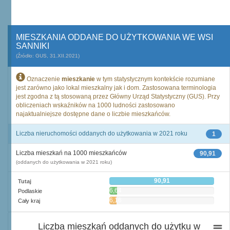
MIESZKANIA ODDANE DO UŻYTKOWANIA WE WSI
SANNIKI
(Źródło: GUS, 31.XII.2021)
Oznaczenie
mieszkanie
w tym statystycznym kontekście rozumiane
jest zarówno jako lokal mieszkalny jak i dom. Zastosowana terminologia
jest zgodna z tą stosowaną przez Główny Urząd Statystyczny (GUS). Przy
obliczeniach wskaźników na 1000 ludności zastosowano
najaktualniejsze dostępne dane o liczbie mieszkańców.
Liczba nieruchomości oddanych do użytkowania w 2021 roku
1
Liczba mieszkań na 1000 mieszkańców
90,91
(oddanych do użytkowania w 2021 roku)
90,91
Tutaj
6,64
Podlaskie
6,16
Cały kraj
Liczba mieszkań oddanych do użytku w