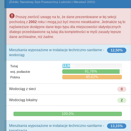
(Źródło: Narodowy Spis Powszechny Ludności i Mieszkań 2002)
Proszę zwrócić uwagę na to, że dane prezentowane w tej sekcji
pochodzą z
2002
roku i mogą już być mocno nieaktualne. Jednakże są to
najświeższe dostępne dane tego typu dla miejscowości statystycznych
dlatego przedstawione są tutaj dla kompletności w myśl zasady lepsze
dane archiwalne, niż żadne.
Mieszkania wyposażone w instalacje techniczno-sanitarne -
12,50%
wodociąg
12,50%
Tutaj
91,76%
woj. podlaskie
95,62%
Polska
Wodociąg z sieci
0
Wodociąg lokalny
2
0,0%
100,0%
Mieszkania wyposażone w instalacje techniczno-sanitarne -
13,33%
kanalizacja