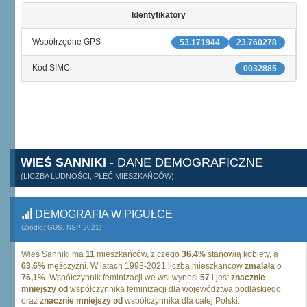
Identyfikatory
Współrzędne GPS
53.171944
23.760278
Kod SIMC
0032885
WIEŚ SANNIKI
- DANE DEMOGRAFICZNE
(LICZBA LUDNOŚCI, PŁEĆ MIESZKAŃCÓW)
DEMOGRAFIA W PIGUŁCE
(Źródło: GUS, NSP 2021)
Wieś Sanniki ma
11
mieszkańców, z czego
36,4%
stanowią kobiety, a
63,6%
mężczyźni. W latach 1998-2021 liczba mieszkańców
zmalała
o
76,1%
. Współczynnik feminizacji we wsi wynosi
57
i jest
znacznie
mniejszy od
współczynnika feminizacji dla województwa podlaskiego
oraz
znacznie mniejszy od
współczynnika dla całej Polski.