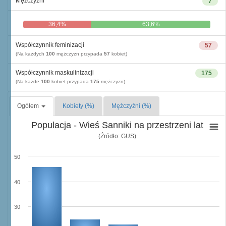
Mężczyźni
7
36,4%
63,6%
Współczynnik feminizacji
57
(Na każdych
100
mężczyzn przypada
57
kobiet)
Współczynnik maskulinizacji
175
(Na każde
100
kobiet przypada
175
mężczyzn)
Ogółem
Kobiety (%)
Mężczyźni (%)
Populacja - Wieś Sanniki na przestrzeni lat
(Źródło: GUS)
50
40
30