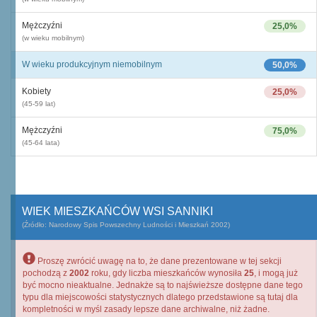
Mężczyźni
25,0%
(w wieku mobilnym)
W wieku produkcyjnym niemobilnym
50,0%
Kobiety
25,0%
(45-59 lat)
Mężczyźni
75,0%
(45-64 lata)
WIEK MIESZKAŃCÓW WSI SANNIKI
(Źródło: Narodowy Spis Powszechny Ludności i Mieszkań 2002)
Proszę zwrócić uwagę na to, że dane prezentowane w tej sekcji
pochodzą z
2002
roku, gdy liczba mieszkańców wynosiła
25
, i mogą już
być mocno nieaktualne. Jednakże są to najświeższe dostępne dane tego
typu dla miejscowości statystycznych dlatego przedstawione są tutaj dla
kompletności w myśl zasady lepsze dane archiwalne, niż żadne.