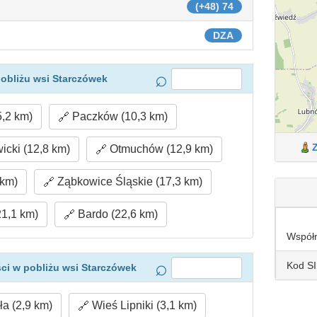
(+48) 74
DZA
obliżu wsi Starczówek
5,2 km)
Paczków (10,3 km)
cki (12,8 km)
Otmuchów (12,9 km)
 km)
Ząbkowice Śląskie (17,3 km)
1,1 km)
Bardo (22,6 km)
Współ
Kod S
ci w pobliżu wsi Starczówek
a (2,9 km)
Wieś Lipniki (3,1 km)