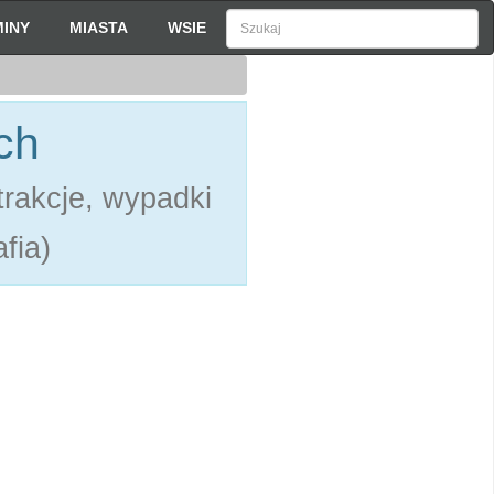
INY
MIASTA
WSIE
ch
rakcje, wypadki
fia)