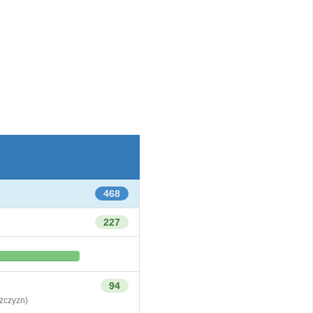
468
227
94
czyzn)