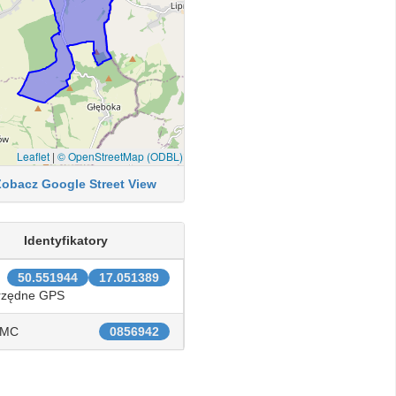
Leaflet
|
© OpenStreetMap (ODBL)
Zobacz Google Street View
Identyfikatory
50.551944
17.051389
rzędne GPS
IMC
0856942