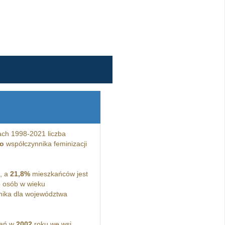
ach 1998-2021 liczba
o
współczynnika feminizacji
, a
21,8%
mieszkańców jest
3
osób w wieku
ika dla województwa
kań w
2002
roku we wsi