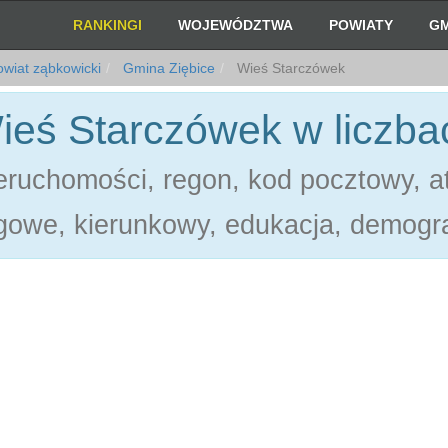
RANKINGI
WOJEWÓDZTWA
POWIATY
GM
wiat ząbkowicki
Gmina Ziębice
Wieś Starczówek
ieś Starczówek w liczba
ruchomości, regon, kod pocztowy, at
gowe, kierunkowy, edukacja, demogra