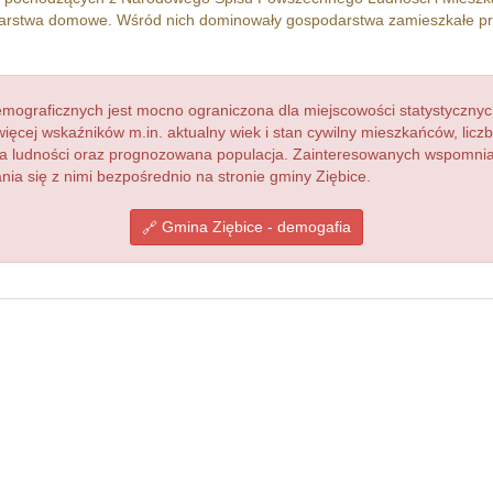
rstwa domowe. Wśród nich dominowały gospodarstwa zamieszkałe p
ograficznych jest mocno ograniczona dla miejscowości statystycznyc
więcej wskaźników m.in. aktualny wiek i stan cywilny mieszkańców, lic
acja ludności oraz prognozowana populacja. Zainteresowanych wspomn
a się z nimi bezpośrednio na stronie gminy Ziębice.
Gmina Ziębice - demogafia