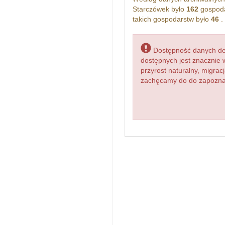
Starczówek było
162
gospoda
takich gospodarstw było
46
.
Dostępność danych dem
dostępnych jest znacznie 
przyrost naturalny, migr
zachęcamy do do zapoznani