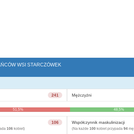
ZKAŃCÓW WSI STARCZÓWEK
241
Mężczyźni
51,5%
48,5%
106
Współczynnik maskulinizacji
pada
106
kobiet)
(Na każde
100
kobiet przypada
94
męż