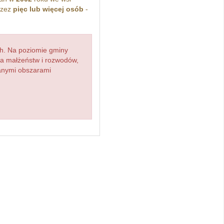
rzez
pięc lub więcej osób
-
h. Na poziomie gminy
zba małżeństw i rozwodów,
ianymi obszarami