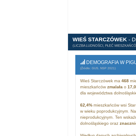
WIEŚ STARCZÓWEK
- 
(LICZBA LUDNOŚCI, PŁEĆ MIESZKAŃC
DEMOGRAFIA W PIG
(Źródło: GUS, NSP 2021)
Wieś Starczówek ma
468
mie
mieszkańców
zmalała
o
17,
dla województwa dolnośląsk
62,4%
mieszkańców wsi Star
w wieku poprodukcyjnym. Na
nieprodukcyjnym. Ten wskaźn
dolnośląskiego oraz
znaczni
Według danych archiwalnyc