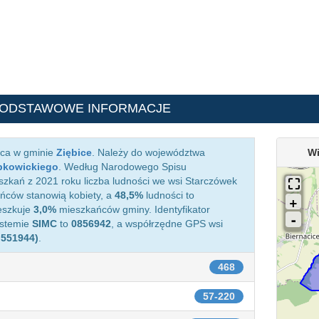
PODSTAWOWE INFORMACJE
ąca w gminie
Ziębice
. Należy do województwa
Wi
bkowickiego
. Według Narodowego Spisu
zkań z 2021 roku liczba ludności we wsi Starczówek
ców stanowią kobiety, a
48,5%
ludności to
eszkuje
3,0%
mieszkańców gminy. Identyfikator
ystemie
SIMC
to
0856942
, a współrzędne GPS wsi
.551944)
.
468
57-220