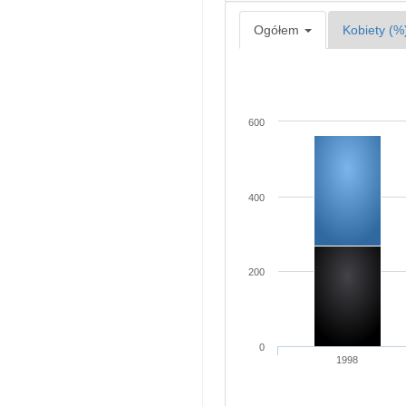
Ogółem
Kobiety (%
600
400
200
0
1998