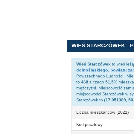
WIEŚ STARCZÓWEK
- 
Wieś Starczówek
to wieś leż
dolnośląskiego
,
powiatu zą
Powszechnego Ludności i Mies
to
468
z czego
51,5%
mieszkań
mężczyźni. Miejscowość zami
miejscowości Starczówek w s
Starczówek to
(17.051389, 50
Liczba mieszkańców (2021)
Kod pocztowy