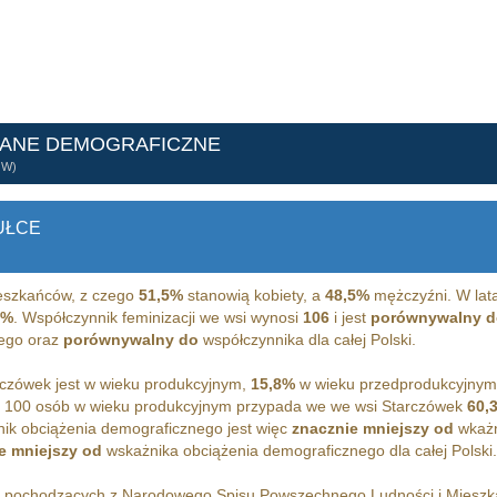
DANE DEMOGRAFICZNE
ÓW)
UŁCE
szkańców, z czego
51,5%
stanowią kobiety, a
48,5%
mężczyźni. W lat
0%
. Współczynnik feminizacji we wsi wynosi
106
i jest
porównywalny d
iego oraz
porównywalny do
współczynnika dla całej Polski.
czówek jest w wieku produkcyjnym,
15,8%
w wieku przedprodukcyjnym
 100 osób w wieku produkcyjnym przypada we we wsi Starczówek
60,
ik obciążenia demograficznego jest więc
znacznie mniejszy od
wkażn
e mniejszy od
wskażnika obciążenia demograficznego dla całej Polski.
h pochodzących z Narodowego Spisu Powszechnego Ludności i Miesz