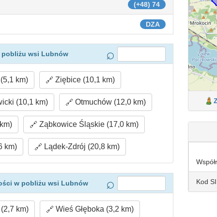
(+48) 74
DZA
 pobliżu wsi Lubnów
(5,1 km)
Ziębice (10,1 km)
cki (10,1 km)
Otmuchów (12,0 km)
 km)
Ząbkowice Śląskie (17,0 km)
6 km)
Lądek-Zdrój (20,8 km)
Współ
Kod S
ości w pobliżu wsi Lubnów
(2,7 km)
Wieś Głęboka (3,2 km)