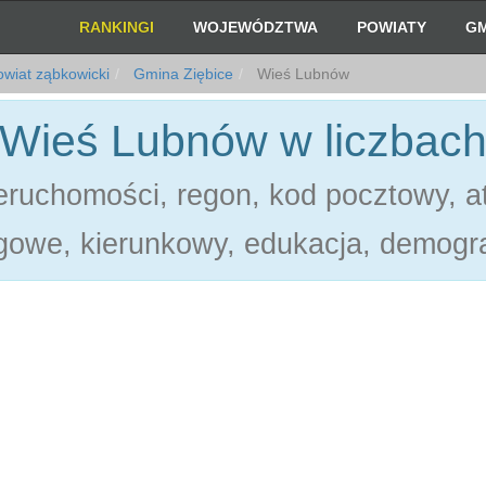
RANKINGI
WOJEWÓDZTWA
POWIATY
GM
wiat ząbkowicki
Gmina Ziębice
Wieś Lubnów
Wieś Lubnów w liczbac
ruchomości, regon, kod pocztowy, at
gowe, kierunkowy, edukacja, demogra