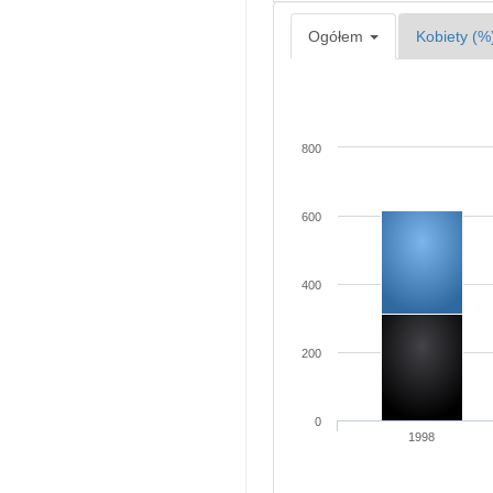
Ogółem
Kobiety (%
800
600
400
200
0
1998