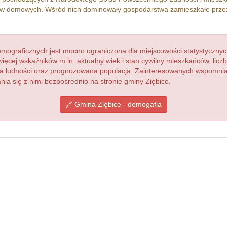
w domowych. Wśród nich dominowały gospodarstwa zamieszkałe prz
ograficznych jest mocno ograniczona dla miejscowości statystycznyc
więcej wskaźników m.in. aktualny wiek i stan cywilny mieszkańców, lic
acja ludności oraz prognozowana populacja. Zainteresowanych wspomn
a się z nimi bezpośrednio na stronie gminy Ziębice.
Gmina Ziębice - demogafia