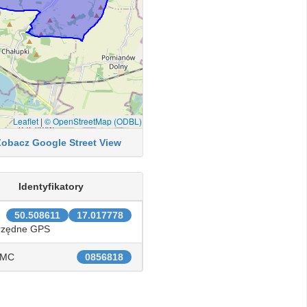
Leaflet
|
© OpenStreetMap (ODBL)
Zobacz Google Street View
Identyfikatory
50.508611
17.017778
rzędne GPS
IMC
0856818