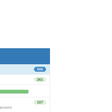
506
261
107
żczyzn)