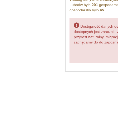
Lubnów było
201
gospodarst
gospodarstw było
45
.
Dostępność danych dem
dostępnych jest znacznie 
przyrost naturalny, migr
zachęcamy do do zapoznani