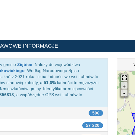
TAWOWE INFORMACJE
 w gminie
Ziębice
. Należy do województwa
bkowickiego
. Według Narodowego Spisu
zkań z 2021 roku liczba ludności we wsi Lubnów to
w stanowią kobiety, a
51,6%
ludności to mężczyźni.
%
mieszkańców gminy. Identyfikator miejscowości
856818
, a współrzędne GPS wsi Lubnów to
506
57-220