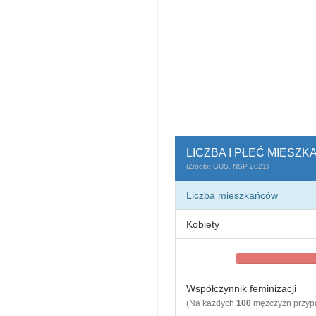
LICZBA I PŁEĆ MIESZ
(Źródło: GUS, NSP 2021)
Liczba mieszkańców
Kobiety
Współczynnik feminizacji
(Na każdych
100
mężczyzn przy