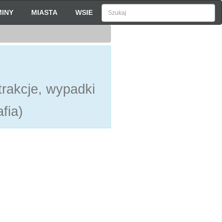
INY
MIASTA
WSIE
h
rakcje, wypadki
fia)