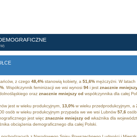
 DEMOGRAFICZNE
ÓW)
UŁCE
ańców, z czego
48,4%
stanowią kobiety, a
51,6%
mężczyźni. W latach 
7%
. Współczynnik feminizacji we wsi wynosi
94
i jest
znacznie mniejsz
 dolnośląskiego oraz
znacznie mniejszy od
współczynnika dla całej Pol
ów jest w wieku produkcyjnym,
13,0%
w wieku przedprodukcyjnym, a
100 osób w wieku produkcyjnym przypada we we wsi Lubnów
57,6
osób 
ograficznego jest więc
znacznie mniejszy od
wkażnika dla województ
nika obciążenia demograficznego dla całej Polski.
h pochodzących z Narodowego Spisu Powszechnego Ludności i Miesz