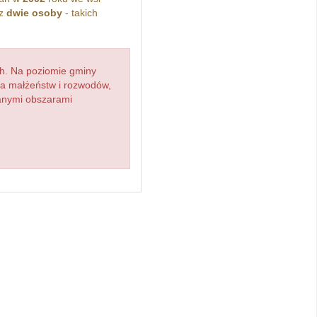
ez
dwie osoby
- takich
h. Na poziomie gminy
zba małżeństw i rozwodów,
ianymi obszarami