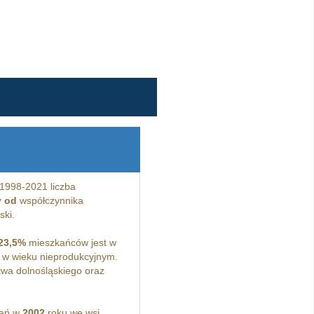
1998-2021 liczba
y od
współczynnika
ski.
23,5%
mieszkańców jest w
w wieku nieprodukcyjnym.
wa dolnośląskiego oraz
kań w
2002
roku we wsi