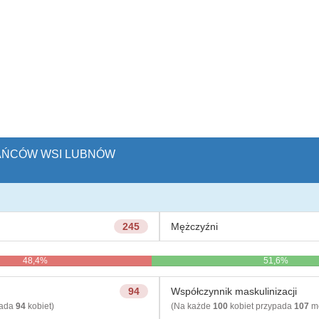
KAŃCÓW WSI LUBNÓW
245
Mężczyźni
48,4%
51,6%
94
Współczynnik maskulinizacji
pada
94
kobiet)
(Na każde
100
kobiet przypada
107
mę