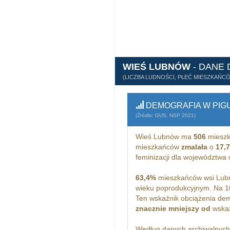
WIEŚ LUBNÓW
- DANE
(LICZBA LUDNOŚCI, PŁEĆ MIESZKAŃC
DEMOGRAFIA W PIG
(Źródło: GUS, NSP 2021)
Wieś Lubnów ma
506
mieszk
mieszkańców
zmalała
o
17,
feminizacji dla województwa
63,4%
mieszkańców wsi Lubn
wieku poprodukcyjnym. Na 
Ten wskaźnik obciążenia dem
znacznie mniejszy od
wskaż
Według danych archiwalnyc