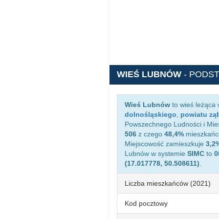
WIEŚ LUBNÓW
- PODS
Wieś Lubnów
to wieś leżąca
dolnośląskiego
,
powiatu zą
Powszechnego Ludności i Mies
506
z czego
48,4%
mieszkańcó
Miejscowość zamieszkuje
3,2
Lubnów w systemie
SIMC
to
0
(17.017778, 50.508611)
.
Liczba mieszkańców (2021)
Kod pocztowy