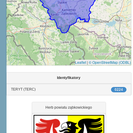
Leaflet
|
© OpenStreetMap (ODBL)
Identyfikatory
TERYT (TERC)
0224
Herb powiatu ząbkowickiego