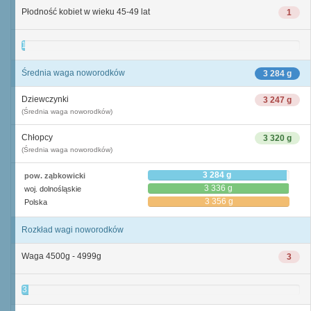
Płodność kobiet w wieku 45-49 lat
1
1
Średnia waga noworodków
3 284 g
Dziewczynki
3 247 g
(Średnia waga noworodków)
Chłopcy
3 320 g
(Średnia waga noworodków)
3 284 g
pow. ząbkowicki
3 336 g
woj. dolnośląskie
3 356 g
Polska
Rozkład wagi noworodków
Waga 4500g - 4999g
3
3