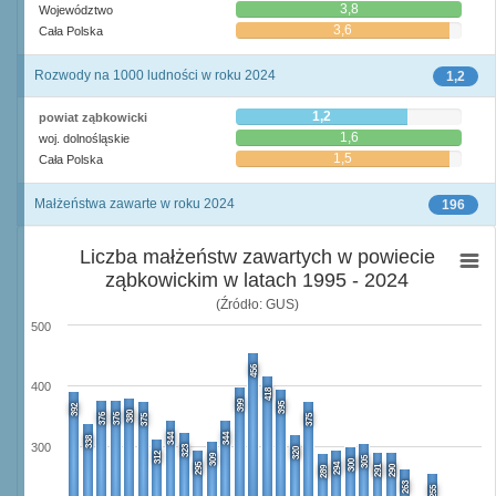
3,8
Województwo
3,6
Cała Polska
Rozwody na 1000 ludności w roku 2024
1,2
1,2
powiat ząbkowicki
1,6
woj. dolnośląskie
1,5
Cała Polska
Małżeństwa zawarte w roku 2024
196
Liczba małżeństw zawartych w powiecie
ząbkowickim w latach 1995 - 2024
(Źródło: GUS)
500
456
400
418
399
395
392
380
376
376
375
375
344
344
338
300
323
320
312
309
305
300
295
294
291
290
289
263
255