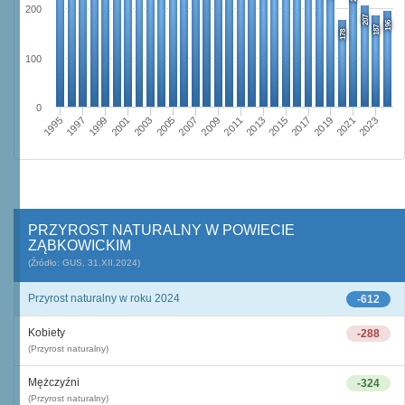
200
207
196
187
178
100
0
2009
2001
2023
2015
2007
1999
2021
2013
2005
1997
2019
2011
2003
1995
2017
PRZYROST NATURALNY W POWIECIE
ZĄBKOWICKIM
(Źródło: GUS, 31.XII.2024)
Przyrost naturalny w roku 2024
-612
Kobiety
-288
(Przyrost naturalny)
Mężczyźni
-324
(Przyrost naturalny)