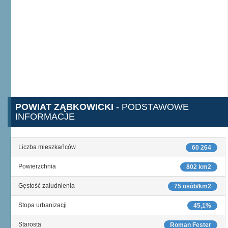
POWIAT ZĄBKOWICKI
- PODSTAWOWE
INFORMACJE
Liczba mieszkańców
60 264
Powierzchnia
802 km2
Gęstość zaludnienia
75 osób/km2
Stopa urbanizacji
45,1%
Starosta
Roman Fester