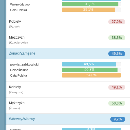
31,1%
Województwo
29,1%
Cała Polska
Kobiety
27,0%
(Panny)
Mężczyźni
38,5%
(Kawalerowie)
Żonaci/Zamężne
49,5%
49,5%
powiat ząbkowicki
50,8%
Dolnośląskie
54,0%
Cała Polska
Kobiety
49,1%
(Zamężne)
Mężczyźni
50,0%
(Żonaci)
Wdowcy/Wdowy
9,2%
9,2%