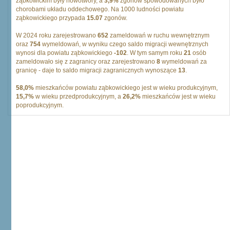
ząbkowickim były nowotwory, a
3,9%
zgonów spowodowanych było
chorobami układu oddechowego. Na 1000 ludności powiatu
ząbkowickiego przypada
15.07
zgonów.
W 2024 roku zarejestrowano
652
zameldowań w ruchu wewnętrznym
oraz
754
wymeldowań, w wyniku czego saldo migracji wewnętrznych
wynosi dla powiatu ząbkowickiego
-102
. W tym samym roku
21
osób
zameldowało się z zagranicy oraz zarejestrowano
8
wymeldowań za
granicę - daje to saldo migracji zagranicznych wynoszące
13
.
58,0%
mieszkańców powiatu ząbkowickiego jest w wieku produkcyjnym,
15,7%
w wieku przedprodukcyjnym, a
26,2%
mieszkańców jest w wieku
poprodukcyjnym.