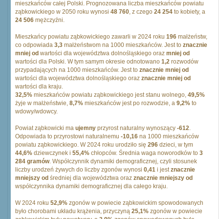
mieszkańców całej Polski. Prognozowana liczba mieszkańców powiatu
ząbkowickiego w 2050 roku wynosi
48 760
, z czego
24 254
to kobiety, a
24 506
mężczyźni.
Mieszkańcy powiatu ząbkowickiego zawarli w 2024 roku
196
małżeństw,
co odpowiada
3,3
małżeństwom na 1000 mieszkańców. Jest to
znacznie
mniej od
wartości dla województwa dolnośląskiego oraz
mniej od
wartości dla Polski. W tym samym okresie odnotowano
1,2
rozwodów
przypadających na 1000 mieszkańców. Jest to
znacznie mniej od
wartości dla województwa dolnośląskiego oraz
znacznie mniej od
wartości dla kraju.
32,5%
mieszkańców powiatu ząbkowickiego jest stanu wolnego,
49,5%
żyje w małżeństwie,
8,7%
mieszkańców jest po rozwodzie, a
9,2%
to
wdowy/wdowcy.
Powiat ząbkowicki ma
ujemny
przyrost naturalny wynoszący
-612
.
Odpowiada to przyrostowi naturalnemu
-10,16
na 1000 mieszkańców
powiatu ząbkowickiego. W 2024 roku urodziło się
296
dzieci, w tym
44,6%
dziewczynek i
55,4%
chłopców. Średnia waga noworodków to
3
284 gramów
. Współczynnik dynamiki demograficznej, czyli stosunek
liczby urodzeń żywych do liczby zgonów wynosi
0,41
i jest
znacznie
mniejszy od
średniej dla województwa oraz
znacznie mniejszy od
współczynnika dynamiki demograficznej dla całego kraju.
W 2024 roku
52,9%
zgonów w powiecie ząbkowickim spowodowanych
było chorobami układu krążenia, przyczyną
25,1%
zgonów w powiecie