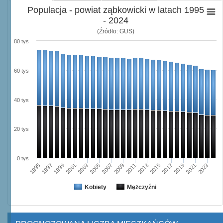
Populacja - powiat ząbkowicki w latach 1995
- 2024
(Źródło: GUS)
80 tys
60 tys
40 tys
20 tys
0 tys
2021
1995
1999
2003
2007
2011
2015
2019
2023
1997
2001
2005
2009
2013
2017
Kobiety
Mężczyźni