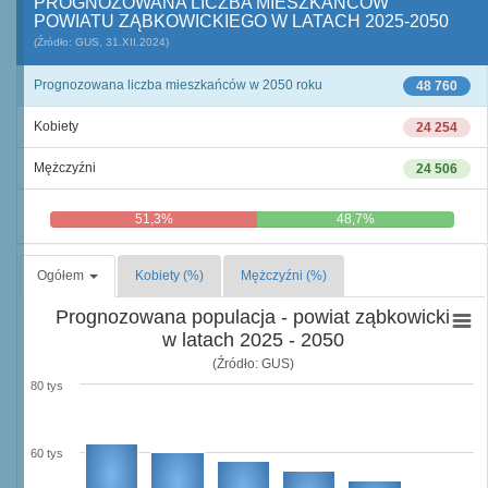
PROGNOZOWANA LICZBA MIESZKAŃCÓW
POWIATU ZĄBKOWICKIEGO W LATACH 2025-2050
(Źródło: GUS, 31.XII.2024)
Prognozowana liczba mieszkańców w 2050 roku
48 760
Kobiety
24 254
Mężczyźni
24 506
51,3%
48,7%
Ogółem
Kobiety (%)
Mężczyźni (%)
Prognozowana populacja - powiat ząbkowicki
w latach 2025 - 2050
(Źródło: GUS)
80 tys
60 tys