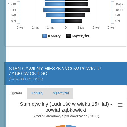
15-19
15-19
10-14
10-14
5-9
5-9
0-4
0-4
3 tys
2 tys
1 tys
0
1 tys
2 tys
3 tys
Kobiety
Mężczyźni
STAN CYWILNY MIESZKAŃCÓW POWIATU
ZĄBKOWICKIEGO
(Źródło: GUS, 31.III.2021)
Ogółem
Kobiety
Mężczyźni
Stan cywilny (Ludność w wieku 15+ lat) -
powiat ząbkowicki
(Źródło: Narodowy Spis Powszechny 2011)