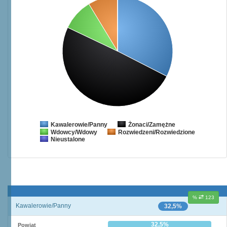
Żonaci/Zamężne
Kawalerowie/Panny
Wdowcy/Wdowy
Rozwiedzeni/Rozwiedzione
Nieustalone
%
123
Kawalerowie/Panny
32,5%
32,5%
Powiat