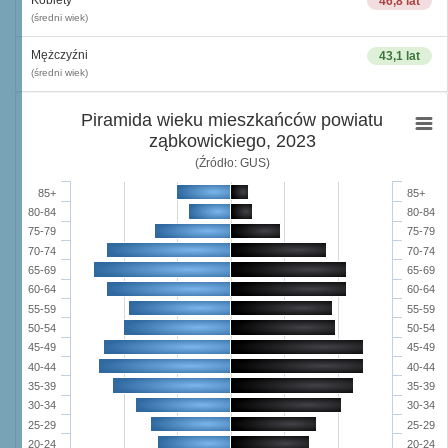
Kobiety
46,8 lat
(średni wiek)
Mężczyźni
43,1 lat
(średni wiek)
Piramida wieku mieszkańców powiatu
ząbkowickiego, 2023
(Źródło: GUS)
85+
85+
80-84
80-84
75-79
75-79
70-74
70-74
65-69
65-69
60-64
60-64
55-59
55-59
50-54
50-54
45-49
45-49
40-44
40-44
35-39
35-39
30-34
30-34
25-29
25-29
20-24
20-24