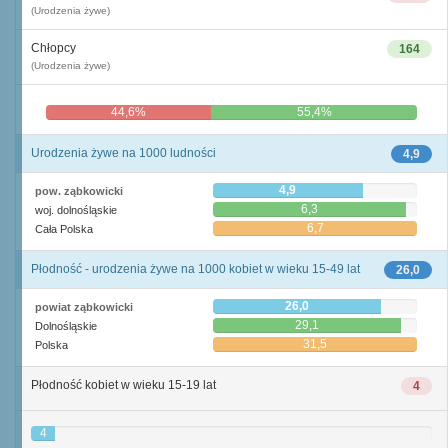
(Urodzenia żywe)
Chłopcy
164
(Urodzenia żywe)
44,6%
55,4%
Urodzenia żywe na 1000 ludności
4,9
4,9
pow. ząbkowicki
6,3
woj. dolnośląskie
6,7
Cała Polska
Płodność - urodzenia żywe na 1000 kobiet w wieku 15-49 lat
26,0
26,0
powiat ząbkowicki
29,1
Dolnośląskie
31,5
Polska
Płodność kobiet w wieku 15-19 lat
4
4