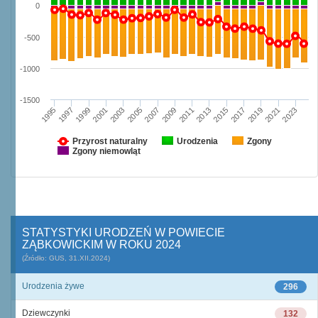
0
-500
-1000
-1500
2019
2021
2023
1995
1997
1999
2001
2003
2005
2007
2009
2011
2013
2015
2017
Przyrost naturalny
Urodzenia
Zgony
Zgony niemowląt
STATYSTYKI URODZEŃ W POWIECIE
ZĄBKOWICKIM W ROKU 2024
(Źródło: GUS, 31.XII.2024)
Urodzenia żywe
296
Dziewczynki
132