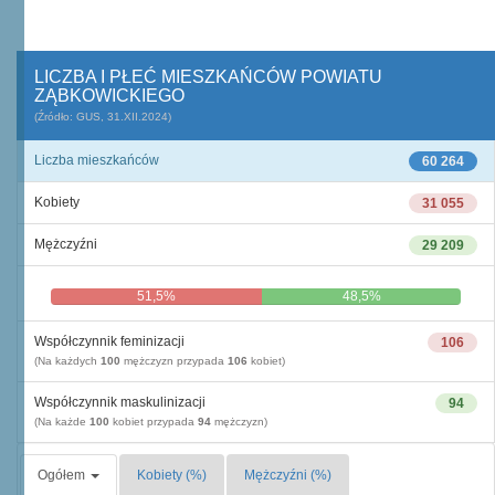
LICZBA I PŁEĆ MIESZKAŃCÓW POWIATU
ZĄBKOWICKIEGO
(Źródło: GUS, 31.XII.2024)
Liczba mieszkańców
60 264
Kobiety
31 055
Mężczyźni
29 209
51,5%
48,5%
Współczynnik feminizacji
106
(Na każdych
100
mężczyzn przypada
106
kobiet)
Współczynnik maskulinizacji
94
(Na każde
100
kobiet przypada
94
mężczyzn)
Ogółem
Kobiety (%)
Mężczyźni (%)