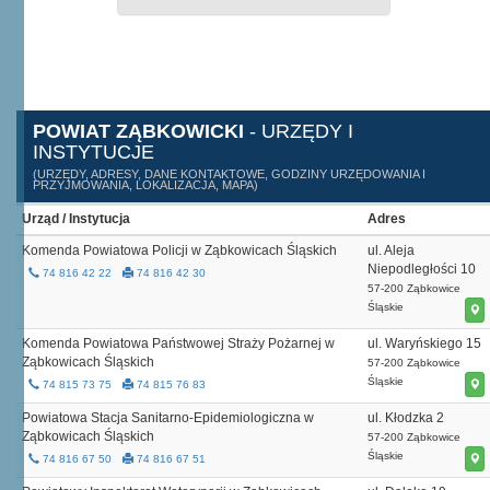
POWIAT ZĄBKOWICKI
- URZĘDY I
INSTYTUCJE
(URZĘDY, ADRESY, DANE KONTAKTOWE, GODZINY URZĘDOWANIA I
PRZYJMOWANIA, LOKALIZACJA, MAPA)
Urząd / Instytucja
Adres
Komenda Powiatowa Policji w Ząbkowicach Śląskich
ul. Aleja
Niepodległości 10
74 816 42 22
74 816 42 30
57-200 Ząbkowice
Śląskie
Komenda Powiatowa Państwowej Straży Pożarnej w
ul. Waryńskiego 15
Ząbkowicach Śląskich
57-200 Ząbkowice
Śląskie
74 815 73 75
74 815 76 83
Powiatowa Stacja Sanitarno-Epidemiologiczna w
ul. Kłodzka 2
Ząbkowicach Śląskich
57-200 Ząbkowice
Śląskie
74 816 67 50
74 816 67 51