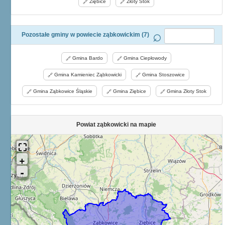
Ziębice
Złoty Stok
Pozostałe gminy w powiecie ząbkowickim (7)
Gmina Bardo
Gmina Ciepłowody
Gmina Kamieniec Ząbkowicki
Gmina Stoszowice
Gmina Ząbkowice Śląskie
Gmina Ziębice
Gmina Złoty Stok
Powiat ząbkowicki na mapie