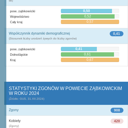
lat)
0,50
pow. ząbkowicki
0,52
Województwo
0,57
Cały kraj
Współczynnik dynamiki demograficznej
0,41
(Stosunek liczby urodzeń żywych do liczby zgonów)
0,41
pow. ząbkowicki
0,61
Dolnośląskie
0,67
Kraj
STATYSTYKI ZGONÓW W POWIECIE ZĄBKOWICKIM
W ROKU 2024
(Źródło: GUS, 31.XII.2024)
Zgony
908
Kobiety
420
(Zgony)