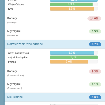
Powiat
8,3%
Województwo
8,5%
Kraj
Kobiety
14,6%
(Wdowy)
Mężczyźni
3,5%
(Wdowcy)
Rozwiedzeni/Rozwiedzione
8,7%
8,7%
pow. ząbkowicki
9,5%
woj. dolnośląskie
7,6%
Polska
Kobiety
9,3%
(Rozwiedzione)
Mężczyźni
8,1%
(Rozwiedzeni)
Nieustalone
0,0%