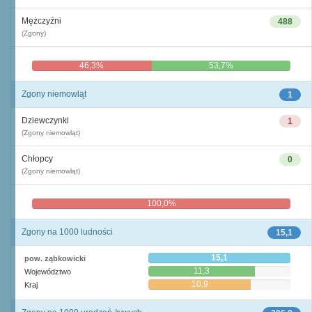
Mężczyźni
488
(Zgony)
46,3%
53,7%
Zgony niemowląt
1
Dziewczynki
1
(Zgony niemowląt)
Chłopcy
0
(Zgony niemowląt)
100,0%
0,0%
Zgony na 1000 ludności
15,1
15,1
pow. ząbkowicki
11,3
Województwo
10,9
Kraj