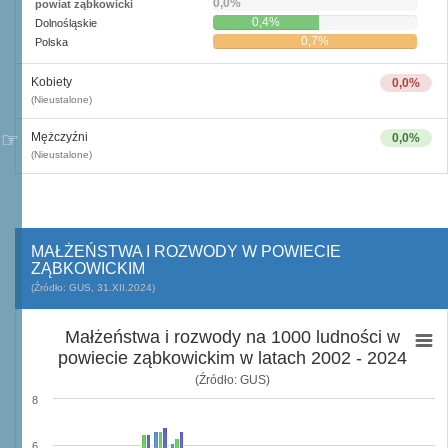
0,0%
powiat ząbkowicki
0,4%
Dolnośląskie
0,7%
Polska
Kobiety
0,0%
(Nieustalone)
Mężczyźni
0,0%
(Nieustalone)
MAŁŻEŃSTWA I ROZWODY W POWIECIE
ZĄBKOWICKIM
(Źródło: GUS, 31.XII.2024)
Małżeństwa i rozwody na 1000 ludności w
powiecie ząbkowickim w latach 2002 - 2024
(Źródło: GUS)
8
6