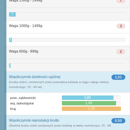
Waga 1500g - 1999g
7
7
Waga 1000g - 1499g
3
3
Waga 600g - 999g
2
2
Współczynnik dzietności ogólnej
1,01
(Liczba dzieci, urodzonych przez przeciętną kobietę w ciągu całego okresu
rozrodczego, 15 - 49 lat)
1,01
pow. ząbkowicki
1,06
woj. dolnośląskie
1,16
Kraj
Współczynnik reprodukcji brutto
0,50
(Średnia liczba córek urodzonych przez kobietę w wieku rozrodczym, 15 - 49