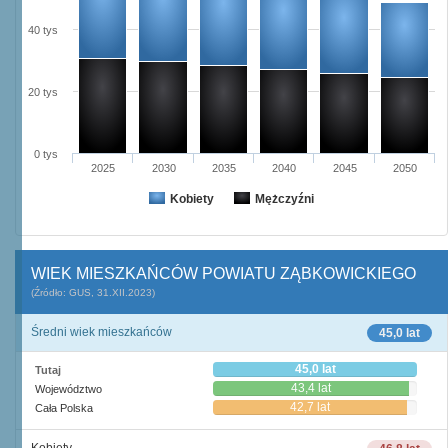
40 tys
20 tys
0 tys
2025
2030
2035
2040
2045
2050
Kobiety
Mężczyźni
WIEK MIESZKAŃCÓW POWIATU ZĄBKOWICKIEGO
(Źródło: GUS, 31.XII.2023)
Średni wiek mieszkańców
45,0 lat
45,0 lat
Tutaj
43,4 lat
Województwo
42,7 lat
Cała Polska