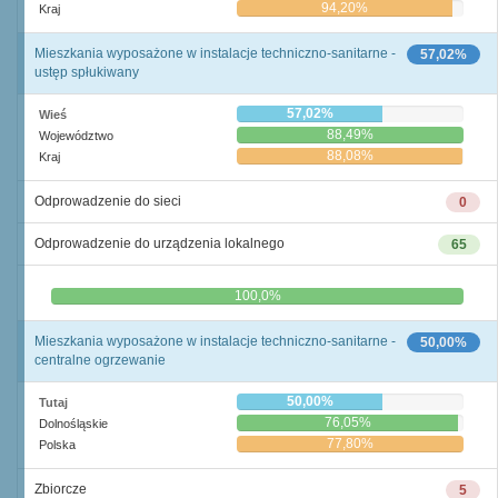
94,20%
Kraj
Mieszkania wyposażone w instalacje techniczno-sanitarne -
57,02%
ustęp spłukiwany
57,02%
Wieś
88,49%
Województwo
88,08%
Kraj
Odprowadzenie do sieci
0
Odprowadzenie do urządzenia lokalnego
65
0,0%
100,0%
Mieszkania wyposażone w instalacje techniczno-sanitarne -
50,00%
centralne ogrzewanie
50,00%
Tutaj
76,05%
Dolnośląskie
77,80%
Polska
Zbiorcze
5