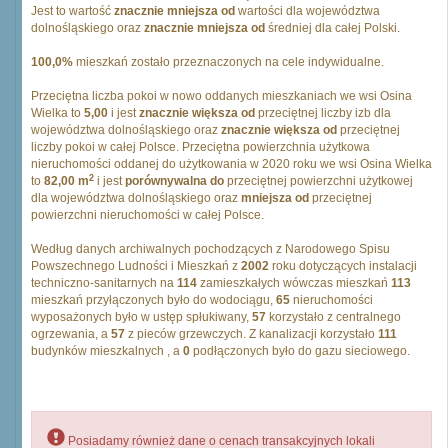
Jest to wartość
znacznie mniejsza od
wartości dla województwa
dolnośląskiego oraz
znacznie mniejsza od
średniej dla całej Polski.
100,0%
mieszkań zostało przeznaczonych na cele indywidualne.
Przeciętna liczba pokoi w nowo oddanych mieszkaniach we wsi Osina
Wielka to
5,00
i jest
znacznie większa od
przeciętnej liczby izb dla
województwa dolnośląskiego oraz
znacznie większa od
przeciętnej
liczby pokoi w całej Polsce. Przeciętna powierzchnia użytkowa
nieruchomości oddanej do użytkowania w 2020 roku we wsi Osina Wielka
2
to
82,00 m
i jest
porównywalna do
przeciętnej powierzchni użytkowej
dla województwa dolnośląskiego oraz
mniejsza od
przeciętnej
powierzchni nieruchomości w całej Polsce.
Według danych archiwalnych pochodzących z Narodowego Spisu
Powszechnego Ludności i Mieszkań z
2002
roku dotyczących instalacji
techniczno-sanitarnych na
114
zamieszkałych wówczas mieszkań
113
mieszkań przyłączonych było do wodociągu,
65
nieruchomości
wyposażonych było w ustęp spłukiwany,
57
korzystało z centralnego
ogrzewania, a
57
z pieców grzewczych. Z kanalizacji korzystało
111
budynków mieszkalnych , a
0
podłączonych było do gazu sieciowego.
Posiadamy również dane o cenach transakcyjnych lokali