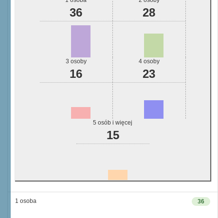
1 osoba
2 osoby
36
28
3 osoby
4 osoby
16
23
5 osób i więcej
15
1 osoba
36