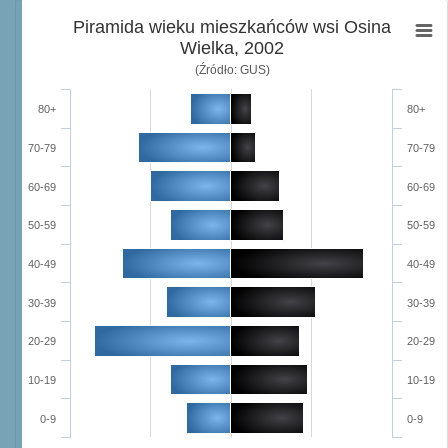
Piramida wieku mieszkańców wsi Osina
Wielka, 2002
(Źródło: GUS)
80+
80+
70-79
70-79
60-69
60-69
50-59
50-59
40-49
40-49
30-39
30-39
20-29
20-29
10-19
10-19
0-9
0-9