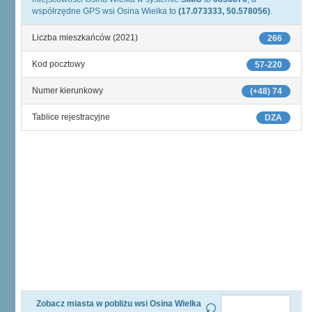
współrzędne GPS wsi Osina Wielka to
(17.073333, 50.578056)
.
Liczba mieszkańców (2021)
266
Kod pocztowy
57-220
Numer kierunkowy
(+48) 74
Tablice rejestracyjne
DZA
Zobacz miasta w pobliżu wsi Osina Wielka