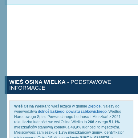
WIEŚ OSINA WIELKA
- PODSTAWOWE
INFORMACJE
Wieś Osina Wielka
to wieś leżąca w gminie
Ziębice
. Należy do
województwa
dolnośląskiego
,
powiatu ząbkowickiego
. Według
Narodowego Spisu Powszechnego Ludności i Mieszkań z 2021
roku liczba ludności we wsi Osina Wielka to
266
z czego
51,1%
mieszkańców stanowią kobiety, a
48,9%
ludności to mężczyźni.
Miejscowość zamieszkuje
1,7%
mieszkańców gminy. Identyfikator
miejscowości Osina Wielka w systemie
SIMC
to
0856876
, a