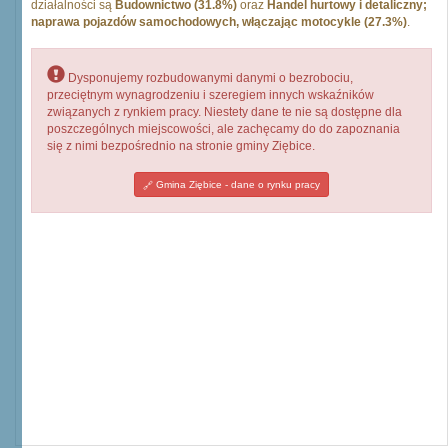
działalności są
Budownictwo (31.8%)
oraz
Handel hurtowy i detaliczny;
naprawa pojazdów samochodowych, włączając motocykle (27.3%)
.
Dysponujemy rozbudowanymi danymi o bezrobociu,
przeciętnym wynagrodzeniu i szeregiem innych wskaźników
związanych z rynkiem pracy. Niestety dane te nie są dostępne dla
poszczególnych miejscowości, ale zachęcamy do do zapoznania
się z nimi bezpośrednio na stronie gminy Ziębice.
Gmina Ziębice - dane o rynku pracy