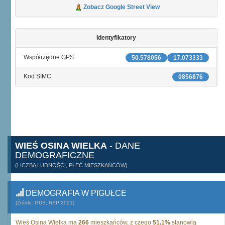
Zobacz Google Street View
Identyfikatory
Współrzędne GPS
50.578056
17.073333
Kod SIMC
0856876
WIEŚ OSINA WIELKA
- DANE
DEMOGRAFICZNE
(LICZBA LUDNOŚCI, PŁEĆ MIESZKAŃCÓW)
DEMOGRAFIA W PIGUŁCE
(Źródło: GUS, NSP 2021)
Wieś Osina Wielka ma
266
mieszkańców, z czego
51,1%
stanowią