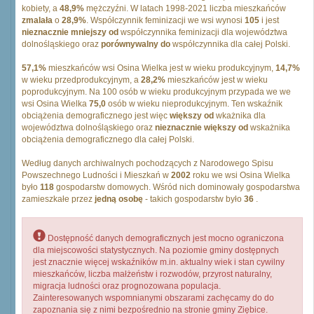
kobiety, a
48,9%
mężczyźni. W latach 1998-2021 liczba mieszkańców
zmalała
o
28,9%
. Współczynnik feminizacji we wsi wynosi
105
i jest
nieznacznie mniejszy od
współczynnika feminizacji dla województwa
dolnośląskiego oraz
porównywalny do
współczynnika dla całej Polski.
57,1%
mieszkańców wsi Osina Wielka jest w wieku produkcyjnym,
14,7%
w wieku przedprodukcyjnym, a
28,2%
mieszkańców jest w wieku
poprodukcyjnym. Na 100 osób w wieku produkcyjnym przypada we we
wsi Osina Wielka
75,0
osób w wieku nieprodukcyjnym. Ten wskaźnik
obciążenia demograficznego jest więc
większy od
wkażnika dla
województwa dolnośląskiego oraz
nieznacznie większy od
wskażnika
obciążenia demograficznego dla całej Polski.
Według danych archiwalnych pochodzących z Narodowego Spisu
Powszechnego Ludności i Mieszkań w
2002
roku we wsi Osina Wielka
było
118
gospodarstw domowych. Wśród nich dominowały gospodarstwa
zamieszkałe przez
jedną osobę
- takich gospodarstw było
36
.
Dostępność danych demograficznych jest mocno ograniczona
dla miejscowości statystycznych. Na poziomie gminy dostępnych
jest znacznie więcej wskaźników m.in. aktualny wiek i stan cywilny
mieszkańców, liczba małżeństw i rozwodów, przyrost naturalny,
migracja ludności oraz prognozowana populacja.
Zainteresowanych wspomnianymi obszarami zachęcamy do do
zapoznania się z nimi bezpośrednio na stronie gminy Ziębice.