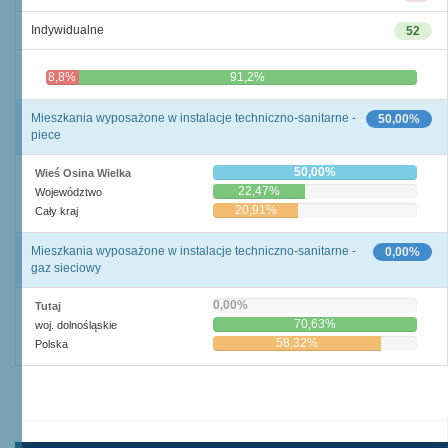
Indywidualne
52
8,8%
91,2%
Mieszkania wyposażone w instalacje techniczno-sanitarne -
50,00%
piece
50,00%
Wieś Osina Wielka
22,47%
Województwo
20,91%
Cały kraj
Mieszkania wyposażone w instalacje techniczno-sanitarne -
0,00%
gaz sieciowy
0,00%
Tutaj
70,63%
woj. dolnośląskie
58,32%
Polska