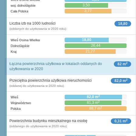
3,50
woj. dolnośląskie
3,77
Cała Polska
Liczba izb na 1000 ludności
18,80
(oddanych do użytkowania w 2020 roku)
18,80
Wieś Osina Wielka
26,44
Dolnośląskie
21,77
Kraj
2
Łączna powierzchnia użytkowa w lokalach oddanych do
82 m
użytkowania w 2020
2
Przeciętna powierzchnia użytkowa nieruchomości
82,0 m
(oddanej do użytkowania w 2020 roku)
2
82,0 m
Wieś
2
81,3 m
Województwo
2
88,7 m
Polska
2
Powierzchnia budynku mieszkalnego na osobę
0,31 m
(oddanego do użytkowania w 2020 roku)