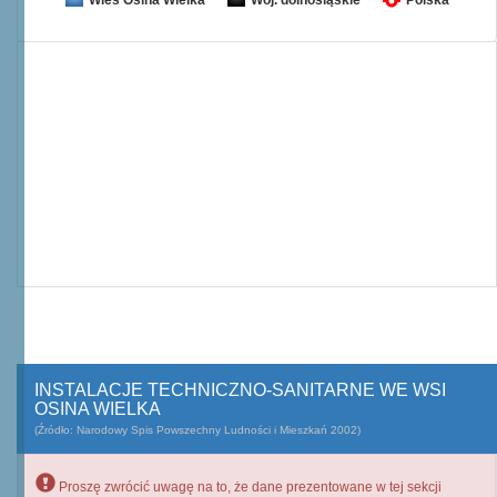
Wieś Osina Wielka
Woj. dolnośląskie
Polska
INSTALACJE TECHNICZNO-SANITARNE WE WSI
OSINA WIELKA
(Źródło: Narodowy Spis Powszechny Ludności i Mieszkań 2002)
Proszę zwrócić uwagę na to, że dane prezentowane w tej sekcji