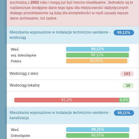
pochodzą z
2002
roku i mogą już być mocno nieaktualne. Jednakże są to
najświeższe dostępne dane tego typu dla miejscowości statystycznych
dlatego przedstawione są tutaj dla kompletności w myśl zasady lepsze
dane archiwalne, niż żadne.
Mieszkania wyposażone w instalacje techniczno-sanitarne -
99,12%
wodociąg
99,12%
Wieś
98,11%
woj. dolnośląskie
95,62%
Polska
Wodociąg z sieci
103
Wodociąg lokalny
10
91,2%
8,8%
Mieszkania wyposażone w instalacje techniczno-sanitarne -
99,11%
kanalizacja
99,11%
Wieś
98,65%
Dolnośląskie