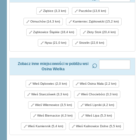
Ziębice (3,3 km)
Paczków (13,6 km)
Otmuchów (14,3 km)
Kamieniec Ząbkowicki (15,2 km)
Ząbkowice Śląskie (18,4 km)
Złoty Stok (20,4 km)
Nysa (21,0 km)
Strzelin (22,6 km)
Zobacz inne miejscowości w pobliżu wsi
Osina Wielka
Wieś Dębowiec (2,0 km)
Wieś Osina Mała (2,2 km)
Wieś Starczówek (3,3 km)
Wieś Chociebórz (3,3 km)
Wieś Wilemowice (3,5 km)
Wieś Lipniki (4,2 km)
Wieś Biernacice (4,3 km)
Wieś Lipa (5,3 km)
Wieś Kamiennik (5,4 km)
Wieś Kalinowice Dolne (5,5 km)