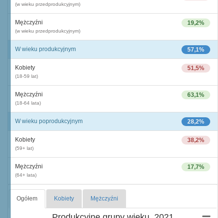
(w wieku przedprodukcyjnym)
Mężczyźni
19,2%
(w wieku przedprodukcyjnym)
W wieku produkcyjnym
57,1%
Kobiety
51,5%
(18-59 lat)
Mężczyźni
63,1%
(18-64 lata)
W wieku poprodukcyjnym
28,2%
Kobiety
38,2%
(59+ lat)
Mężczyźni
17,7%
(64+ lata)
Ogółem
Kobiety
Mężczyźni
Produkcyjne grupy wieku, 2021