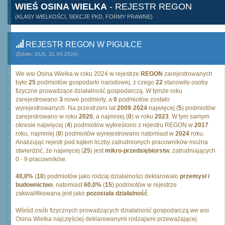
WIEŚ OSINA WIELKA
- REJESTR REGON
(KLASY WIELKOŚCI, SEKCJE PKD, FORMY PRAWNE)
REJESTR REGON W PIGUŁCE
(Źródło: GUS, 31.XII.2024)
We wsi Osina Wielka w roku 2024 w rejestrze
REGON
zarejestrowanych
było
25
podmiotów gospodarki narodowej, z czego
22
stanowiły osoby
fizyczne prowadzące działalność gospodarczą. W tymże roku
zarejestrowano
3
nowe podmioty, a
0
podmiotów zostało
wyrejestrowanych. Na przestrzeni lat
2009
-
2024
najwięcej (
5
) podmiotów
zarejestrowano w roku
2020
, a najmniej (
0
) w roku
2023
. W tym samym
okresie najwięcej (
4
) podmiotów wykreślono z rejestru REGON w
2017
roku, najmniej (
0
) podmiotów wyrejestrowano natomiast w
2024
roku.
Analizując rejestr pod kątem liczby zatrudnionych pracowników można
stwierdzić, że najwięcej (
25
) jest
mikro-przedsiębiorstw
, zatrudniających
0 - 9 pracowników.
40,0%
(
10
) podmiotów jako rodzaj działalności deklarowało
przemysł i
budownictwo
, natomiast
60,0%
(
15
) podmiotów w rejestrze
zakwalifikowana jest jako
pozostała działalność
.
Wśród osób fizycznych prowadzących działalność gospodarczą we wsi
Osina Wielka najczęściej deklarowanymi rodzajami przeważającej