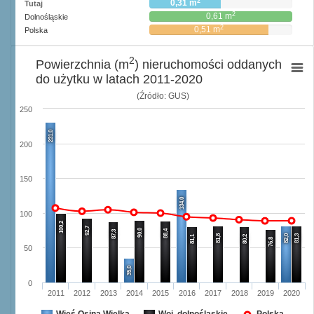
2
0,31 m
Tutaj
2
0,61 m
Dolnośląskie
2
0,51 m
Polska
2
Powierzchnia (m
) nieruchomości oddanych
do użytku w latach 2011-2020
(Źródło: GUS)
250
231,0
200
150
134,0
100
100,2
92,7
90,0
88,4
87,3
81,8
82,0
81,3
81,1
80,2
76,8
50
35,0
0
2011
2012
2013
2014
2015
2016
2017
2018
2019
2020