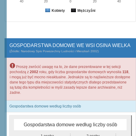
40
20
0
20
40
Kobiety
Mężczyźni
GOSPODARSTWA DOMOWE WE WSI OSINA WIELKA
(Źródło: Narodowy Spis Powszechny Ludności i Mieszkań 2002)
Proszę zwrócić uwagę na to, że dane prezentowane w tej sekcji
pochodzą z
2002
roku, gdy liczba gospodarstw domowych wynosiła
118
,
i mogą już być mocno nieaktualne. Jednakże są to najświeższe dostępne
dane tego typu dla miejscowości statystycznych dlatego przedstawione
są tutaj dla kompletności w myśl zasady lepsze dane archiwalne, niż
żadne.
Gospodarstwa domowe według liczby osób
Gospodarstwa domowe według liczby osób