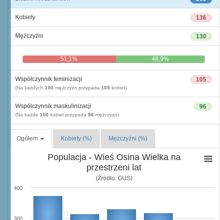
Kobiety
136
Mężczyźni
130
51,1%
48,9%
Współczynnik feminizacji
105
(Na każdych
100
mężczyzn przypada
105
kobiet)
Współczynnik maskulinizacji
96
(Na każde
100
kobiet przypada
96
mężczyzn)
Ogółem
Kobiety (%)
Mężczyźni (%)
Populacja - Wieś Osina Wielka na
przestrzeni lat
(Źródło: GUS)
400
300