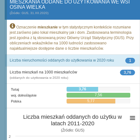
MIESZKANIA ODDANE DO UŻYTKOWANIA WE WSI
OSINA WIELKA
(Źródło: GUS, 31.XII.2020)
Oznaczenie
mieszkanie
w tym statystycznym kontekście rozumiane
jest zarówno jako lokal mieszkalny jak i dom. Zastosowana terminologia
jest zgodna z tą stosowaną przez Główny Urząd Statystyczny (GUS). Przy
obliczeniach wskaźników na 1000 ludności zastosowano
najaktualniejsze dostępne dane o liczbie mieszkańców.
Liczba nieruchomości oddanych do użytkowania w 2020 roku
1
Liczba mieszkań na 1000 mieszkańców
3,76
(oddanych do użytkowania w 2020 roku)
3,76
Tutaj
7,56
woj. dolnośląskie
5,77
Polska
Liczba mieszkań oddanych do użytku w
latach 2011-2020
(Źródło: GUS)
2