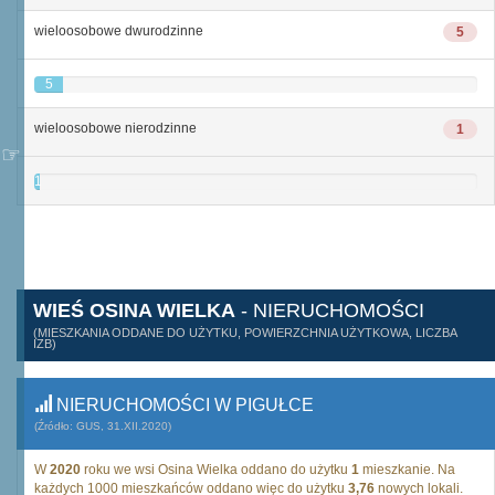
wieloosobowe dwurodzinne
5
5
wieloosobowe nierodzinne
1
1
WIEŚ OSINA WIELKA
- NIERUCHOMOŚCI
(MIESZKANIA ODDANE DO UŻYTKU, POWIERZCHNIA UŻYTKOWA, LICZBA
IZB)
NIERUCHOMOŚCI W PIGUŁCE
(Źródło: GUS, 31.XII.2020)
W
2020
roku we wsi Osina Wielka oddano do użytku
1
mieszkanie. Na
każdych 1000 mieszkańców oddano więc do użytku
3,76
nowych lokali.