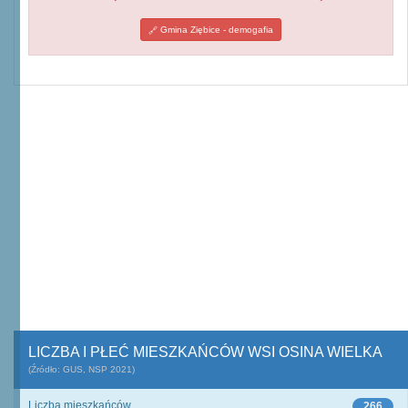
Gmina Ziębice - demogafia
LICZBA I PŁEĆ MIESZKAŃCÓW WSI OSINA WIELKA
(Źródło: GUS, NSP 2021)
Liczba mieszkańców
266