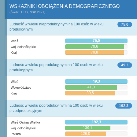
WSKAŹNIKI OBCIĄŻENIA DEMOGRAFICZNEGO
(Źródło: GUS, NSP 2021)
Ludność w wieku nieprodukcyjnym na 100 osób w wieku
75,0
produkcyjnym
75,0
Wieś
70,6
woj. dolnośląskie
70,8
Kraj
Ludność w wieku poprodukcyjnym na 100 osób w wieku
49,3
produkcyjnym
49,3
Wieś
41,0
Województwo
39,5
Kraj
Ludność w wieku poprodukcyjnym na 100 osób w wieku
192,3
przedprodukcyjnym
192,3
Wieś Osina Wielka
139,1
woj. dolnośląskie
126,0
Polska