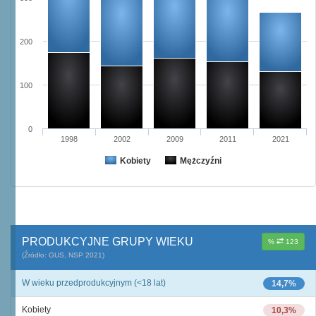
200
100
0
1998
2002
2009
2011
2021
Kobiety
Mężczyźni
PRODUKCYJNE GRUPY WIEKU
%
123
(Źródło: GUS, NSP 2021)
W wieku przedprodukcyjnym (<18 lat)
14,7%
Kobiety
10,3%