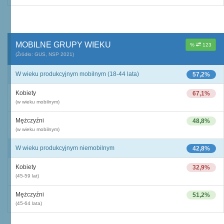
MOBILNE GRUPY WIEKU
%
123
(Źródło: GUS, NSP 2021)
W wieku produkcyjnym mobilnym (18-44 lata)
57,2%
Kobiety
67,1%
(w wieku mobilnym)
Mężczyźni
48,8%
(w wieku mobilnym)
W wieku produkcyjnym niemobilnym
42,8%
Kobiety
32,9%
(45-59 lat)
Mężczyźni
51,2%
(45-64 lata)