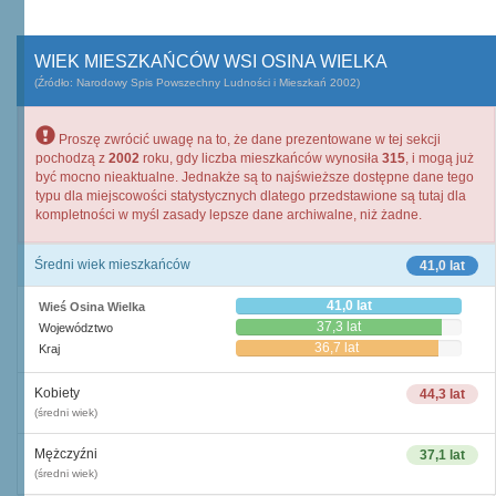
WIEK MIESZKAŃCÓW WSI OSINA WIELKA
(Źródło: Narodowy Spis Powszechny Ludności i Mieszkań 2002)
Proszę zwrócić uwagę na to, że dane prezentowane w tej sekcji
pochodzą z
2002
roku, gdy liczba mieszkańców wynosiła
315
, i mogą już
być mocno nieaktualne. Jednakże są to najświeższe dostępne dane tego
typu dla miejscowości statystycznych dlatego przedstawione są tutaj dla
kompletności w myśl zasady lepsze dane archiwalne, niż żadne.
Średni wiek mieszkańców
41,0 lat
41,0 lat
Wieś Osina Wielka
37,3 lat
Województwo
36,7 lat
Kraj
Kobiety
44,3 lat
(średni wiek)
Mężczyźni
37,1 lat
(średni wiek)