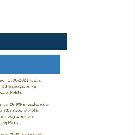
ach 1998-2021 liczba
y od
współczynnika
ałej Polski.
ym, a
26,9%
mieszkańców
ne
73,3
osób w wieku
 dla województwa
łej Polski.
kań w
2002
roku we wsi