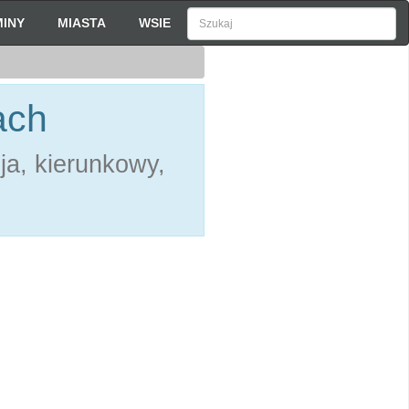
INY
MIASTA
WSIE
ach
ja, kierunkowy,