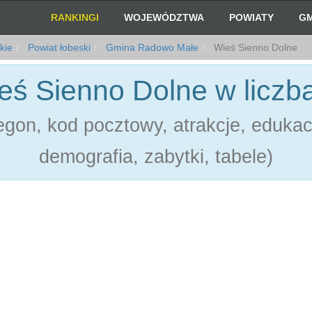
RANKINGI
WOJEWÓDZTWA
POWIATY
GM
kie
Powiat łobeski
Gmina Radowo Małe
Wieś Sienno Dolne
eś Sienno Dolne w liczb
gon, kod pocztowy, atrakcje, edukac
demografia, zabytki, tabele)