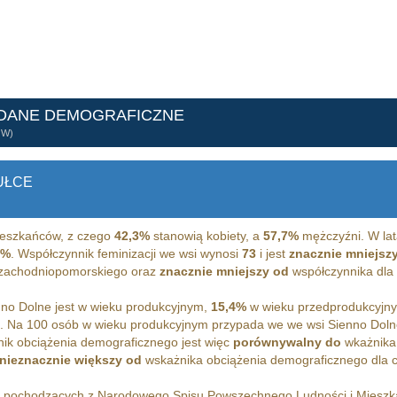
 DANE DEMOGRAFICZNE
ÓW)
UŁCE
eszkańców, z czego
42,3%
stanowią kobiety, a
57,7%
mężczyźni. W lat
0%
. Współczynnik feminizacji we wsi wynosi
73
i jest
znacznie mniejsz
a zachodniopomorskiego oraz
znacznie mniejszy od
współczynnika dla c
no Dolne jest w wieku produkcyjnym,
15,4%
w wieku przedprodukcyjn
m. Na 100 osób w wieku produkcyjnym przypada we we wsi Sienno Dol
ik obciążenia demograficznego jest więc
porównywalny do
wkażnika
nieznacznie większy od
wskażnika obciążenia demograficznego dla ca
h pochodzących z Narodowego Spisu Powszechnego Ludności i Miesz