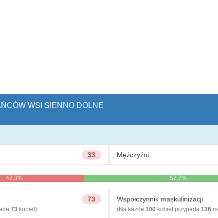
KAŃCÓW WSI SIENNO DOLNE
33
Mężczyźni
42,3%
57,7%
73
Współczynnik maskulinizacji
pada
73
kobiet)
(Na każde
100
kobiet przypada
136
mę