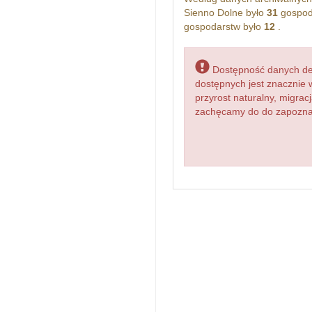
Sienno Dolne było
31
gospod
gospodarstw było
12
.
Dostępność danych dem
dostępnych jest znacznie 
przyrost naturalny, migr
zachęcamy do do zapoznan