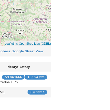
Leaflet
|
© OpenStreetMap (ODBL)
Zobacz Google Street View
Identyfikatory
53.649444
15.324722
rzędne GPS
IMC
0782327