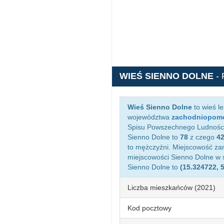
WIEŚ SIENNO DOLNE
-
Wieś Sienno Dolne
to wieś l
województwa
zachodniopom
Spisu Powszechnego Ludności 
Sienno Dolne to
78
z czego
4
to mężczyźni. Miejscowość z
miejscowości Sienno Dolne w
Sienno Dolne to
(15.324722, 
Liczba mieszkańców (2021)
Kod pocztowy