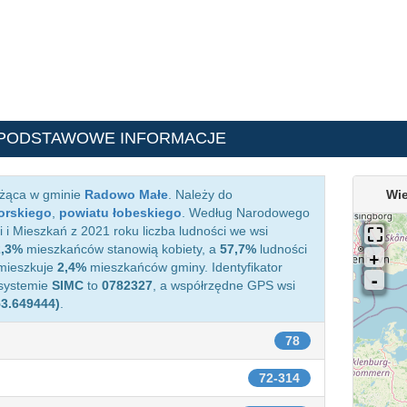
 PODSTAWOWE INFORMACJE
eżąca w gminie
Radowo Małe
. Należy do
Wie
orskiego
,
powiatu łobeskiego
. Według Narodowego
i Mieszkań z 2021 roku liczba ludności we wsi
2,3%
mieszkańców stanowią kobiety, a
57,7%
ludności
amieszkuje
2,4%
mieszkańców gminy. Identyfikator
 systemie
SIMC
to
0782327
, a współrzędne GPS wsi
53.649444)
.
78
72-314