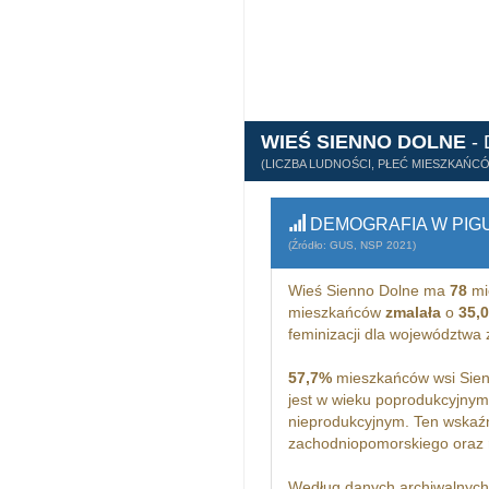
WIEŚ SIENNO DOLNE
-
(LICZBA LUDNOŚCI, PŁEĆ MIESZKAŃC
DEMOGRAFIA W PIG
(Źródło: GUS, NSP 2021)
Wieś Sienno Dolne ma
78
mi
mieszkańców
zmalała
o
35,
feminizacji dla województw
57,7%
mieszkańców wsi Sien
jest w wieku poprodukcyjny
nieprodukcyjnym. Ten wskaźn
zachodniopomorskiego oraz
Według danych archiwalnyc