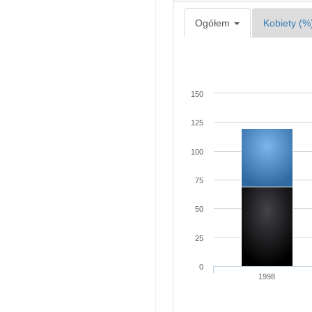
Ogółem
Kobiety (%
150
125
100
75
50
25
0
1998