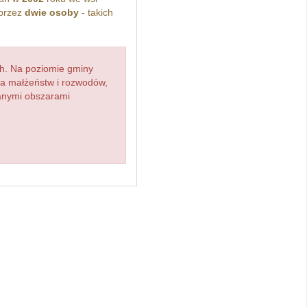
przez
dwie osoby
- takich
h. Na poziomie gminy
zba małżeństw i rozwodów,
ianymi obszarami