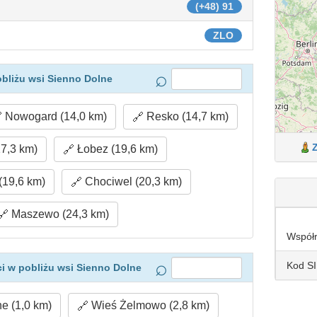
(+48) 91
ZLO
bliżu wsi Sienno Dolne
Nowogard (14,0 km)
Resko (14,7 km)
17,3 km)
Łobez (19,6 km)
19,6 km)
Chociwel (20,3 km)
Maszewo (24,3 km)
Współ
Kod S
i w pobliżu wsi Sienno Dolne
e (1,0 km)
Wieś Żelmowo (2,8 km)