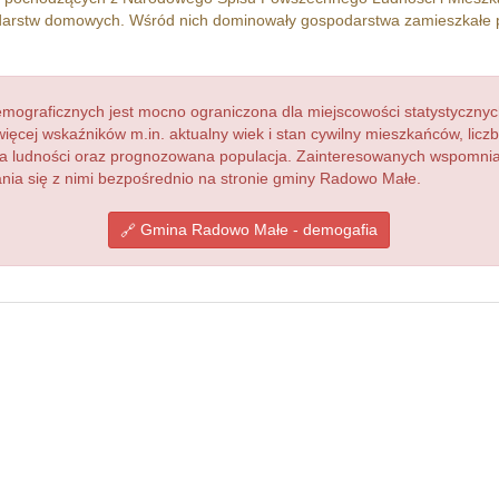
arstw domowych. Wśród nich dominowały gospodarstwa zamieszkałe 
ograficznych jest mocno ograniczona dla miejscowości statystycznyc
więcej wskaźników m.in. aktualny wiek i stan cywilny mieszkańców, lic
acja ludności oraz prognozowana populacja. Zainteresowanych wspomn
ia się z nimi bezpośrednio na stronie gminy Radowo Małe.
Gmina Radowo Małe - demogafia