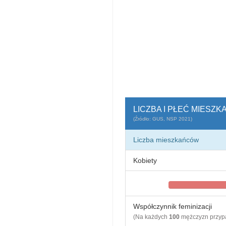
LICZBA I PŁEĆ MIESZ
(Źródło: GUS, NSP 2021)
Liczba mieszkańców
Kobiety
Współczynnik feminizacji
(Na każdych
100
mężczyzn przy