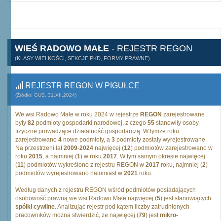
WIEŚ RADOWO MAŁE
- REJESTR REGON
(KLASY WIELKOŚCI, SEKCJE PKD, FORMY PRAWNE)
REJESTR REGON W PIGUŁCE
(Źródło: GUS, 31.XII.2024)
We wsi Radowo Małe w roku 2024 w rejestrze
REGON
zarejestrowane
były
82
podmioty gospodarki narodowej, z czego
55
stanowiły osoby
fizyczne prowadzące działalność gospodarczą. W tymże roku
zarejestrowano
4
nowe podmioty, a
3
podmioty zostały wyrejestrowane.
Na przestrzeni lat
2009
-
2024
najwięcej (
12
) podmiotów zarejestrowano w
roku
2015
, a najmniej (
1
) w roku
2017
. W tym samym okresie najwięcej
(
11
) podmiotów wykreślono z rejestru REGON w
2017
roku, najmniej (
2
)
podmiotów wyrejestrowano natomiast w
2021
roku.
Według danych z rejestru REGON wśród podmiotów posiadających
osobowość prawną we wsi Radowo Małe najwięcej (
5
) jest stanowiących
spólki cywilne
. Analizując rejestr pod kątem liczby zatrudnionych
pracowników można stwierdzić, że najwięcej (
79
) jest
mikro-