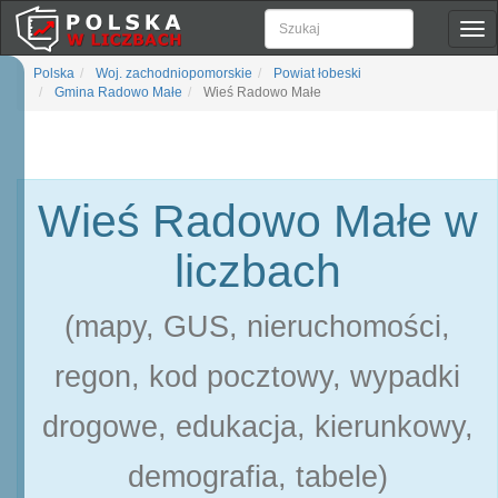
Pok
naw
Polska
Woj. zachodniopomorskie
Powiat łobeski
Gmina Radowo Małe
Wieś Radowo Małe
Wieś Radowo Małe w
liczbach
(mapy, GUS, nieruchomości,
regon, kod pocztowy, wypadki
drogowe, edukacja, kierunkowy,
demografia, tabele)