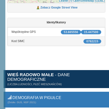
Leaflet
|
© OpenStreetMap (ODBL)
Zobacz Google Street View
Identyfikatory
Współrzędne GPS
53.665556
15.447500
Kod SIMC
0782215
WIEŚ RADOWO MAŁE
- DANE
DEMOGRAFICZNE
(LICZBA LUDNOŚCI, PŁEĆ MIESZKAŃCÓW)
DEMOGRAFIA W PIGUŁCE
(Źródło: GUS, NSP 2021)