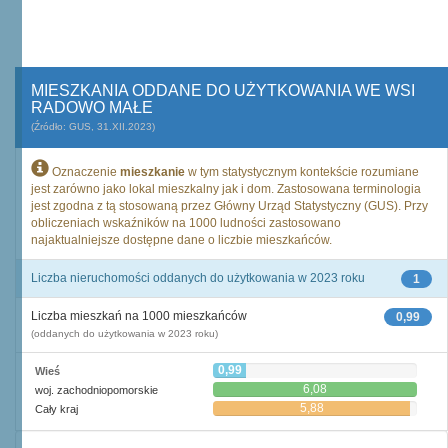
MIESZKANIA ODDANE DO UŻYTKOWANIA WE WSI
RADOWO MAŁE
(Źródło: GUS, 31.XII.2023)
Oznaczenie
mieszkanie
w tym statystycznym kontekście rozumiane
jest zarówno jako lokal mieszkalny jak i dom. Zastosowana terminologia
jest zgodna z tą stosowaną przez Główny Urząd Statystyczny (GUS). Przy
obliczeniach wskaźników na 1000 ludności zastosowano
najaktualniejsze dostępne dane o liczbie mieszkańców.
Liczba nieruchomości oddanych do użytkowania w 2023 roku
1
Liczba mieszkań na 1000 mieszkańców
0,99
(oddanych do użytkowania w 2023 roku)
0,99
Wieś
6,08
woj. zachodniopomorskie
5,88
Cały kraj