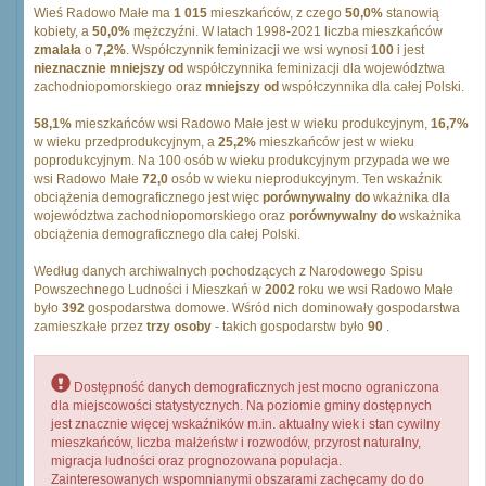
Wieś Radowo Małe ma
1 015
mieszkańców, z czego
50,0%
stanowią
kobiety, a
50,0%
mężczyźni. W latach 1998-2021 liczba mieszkańców
zmalała
o
7,2%
. Współczynnik feminizacji we wsi wynosi
100
i jest
nieznacznie mniejszy od
współczynnika feminizacji dla województwa
zachodniopomorskiego oraz
mniejszy od
współczynnika dla całej Polski.
58,1%
mieszkańców wsi Radowo Małe jest w wieku produkcyjnym,
16,7%
w wieku przedprodukcyjnym, a
25,2%
mieszkańców jest w wieku
poprodukcyjnym. Na 100 osób w wieku produkcyjnym przypada we we
wsi Radowo Małe
72,0
osób w wieku nieprodukcyjnym. Ten wskaźnik
obciążenia demograficznego jest więc
porównywalny do
wkażnika dla
województwa zachodniopomorskiego oraz
porównywalny do
wskażnika
obciążenia demograficznego dla całej Polski.
Według danych archiwalnych pochodzących z Narodowego Spisu
Powszechnego Ludności i Mieszkań w
2002
roku we wsi Radowo Małe
było
392
gospodarstwa domowe. Wśród nich dominowały gospodarstwa
zamieszkałe przez
trzy osoby
- takich gospodarstw było
90
.
Dostępność danych demograficznych jest mocno ograniczona
dla miejscowości statystycznych. Na poziomie gminy dostępnych
jest znacznie więcej wskaźników m.in. aktualny wiek i stan cywilny
mieszkańców, liczba małżeństw i rozwodów, przyrost naturalny,
migracja ludności oraz prognozowana populacja.
Zainteresowanych wspomnianymi obszarami zachęcamy do do