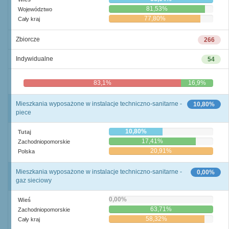
81,53%
Województwo
77,80%
Cały kraj
Zbiorcze
266
Indywidualne
54
83,1%
16,9%
Mieszkania wyposażone w instalacje techniczno-sanitarne -
10,80%
piece
10,80%
Tutaj
17,41%
Zachodniopomorskie
20,91%
Polska
Mieszkania wyposażone w instalacje techniczno-sanitarne -
0,00%
gaz sieciowy
0,00%
Wieś
63,71%
Zachodniopomorskie
58,32%
Cały kraj