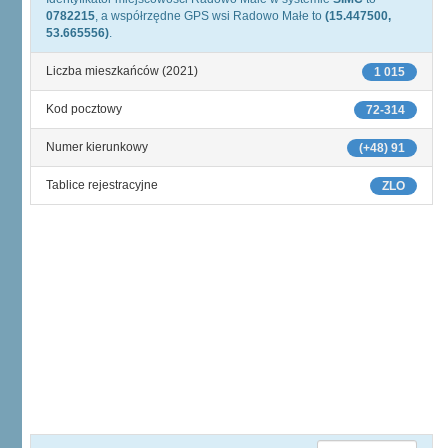
0782215
, a współrzędne GPS wsi Radowo Małe to
(15.447500,
53.665556)
.
Liczba mieszkańców (2021)
1 015
Kod pocztowy
72-314
Numer kierunkowy
(+48) 91
Tablice rejestracyjne
ZLO