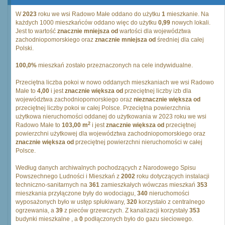
W
2023
roku we wsi Radowo Małe oddano do użytku
1
mieszkanie. Na
każdych 1000 mieszkańców oddano więc do użytku
0,99
nowych lokali.
Jest to wartość
znacznie mniejsza od
wartości dla województwa
zachodniopomorskiego oraz
znacznie mniejsza od
średniej dla całej
Polski.
100,0%
mieszkań zostało przeznaczonych na cele indywidualne.
Przeciętna liczba pokoi w nowo oddanych mieszkaniach we wsi Radowo
Małe to
4,00
i jest
znacznie większa od
przeciętnej liczby izb dla
województwa zachodniopomorskiego oraz
nieznacznie większa od
przeciętnej liczby pokoi w całej Polsce. Przeciętna powierzchnia
użytkowa nieruchomości oddanej do użytkowania w 2023 roku we wsi
2
Radowo Małe to
103,00 m
i jest
znacznie większa od
przeciętnej
powierzchni użytkowej dla województwa zachodniopomorskiego oraz
znacznie większa od
przeciętnej powierzchni nieruchomości w całej
Polsce.
Według danych archiwalnych pochodzących z Narodowego Spisu
Powszechnego Ludności i Mieszkań z
2002
roku dotyczących instalacji
techniczno-sanitarnych na
361
zamieszkałych wówczas mieszkań
353
mieszkania przyłączone były do wodociągu,
340
nieruchomości
wyposażonych było w ustęp spłukiwany,
320
korzystało z centralnego
ogrzewania, a
39
z pieców grzewczych. Z kanalizacji korzystały
353
budynki mieszkalne , a
0
podłączonych było do gazu sieciowego.