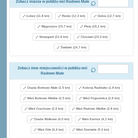
Zobacz miasta w pobliżu wsi Radowo Małe
Łobez (11,8 km)
Resko (12,3 km)
Dobra (12,7 km)
Węgorzyno (15,7 km)
Płoty (19,2 km)
Nowogard (21,8 km)
Chociwel (23,3 km)
Świdwin (24,7 km)
Zobacz inne miejscowości w pobliżu wsi
Radowo Małe
Osada Borkowo Małe (1,5 km)
Kolonia Radówko (1,9 km)
Wieś Borkowo Wielkie (2,5 km)
Wieś Pogorzelica (2,6 km)
Wieś Czachowo (2,6 km)
Wieś Radowo Wielkie (2,8 km)
Osada Wołkowo (4,0 km)
Wieś Karnice (4,2 km)
Wieś Orle (4,4 km)
Wieś Strzmiele (5,4 km)