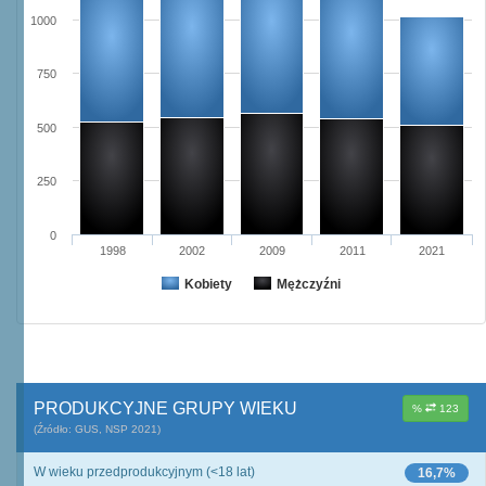
1000
750
500
250
0
1998
2002
2009
2011
2021
Kobiety
Mężczyźni
PRODUKCYJNE GRUPY WIEKU
%
123
(Źródło: GUS, NSP 2021)
W wieku przedprodukcyjnym (<18 lat)
16,7%