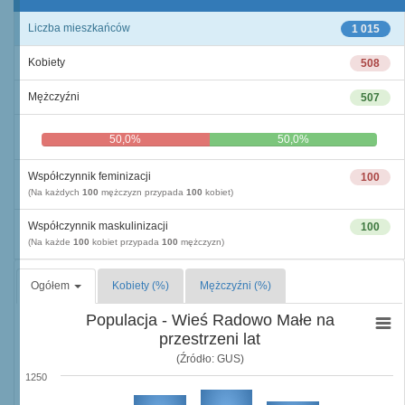
Liczba mieszkańców
1 015
Kobiety
508
Mężczyźni
507
50,0%
50,0%
Współczynnik feminizacji
100
(Na każdych
100
mężczyzn przypada
100
kobiet)
Współczynnik maskulinizacji
100
(Na każde
100
kobiet przypada
100
mężczyzn)
Ogółem
Kobiety (%)
Mężczyźni (%)
Populacja - Wieś Radowo Małe na
przestrzeni lat
(Źródło: GUS)
1250