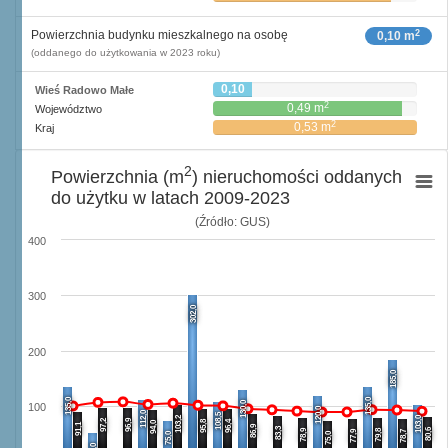
2
Powierzchnia budynku mieszkalnego na osobę
0,10 m
(oddanego do użytkowania w 2023 roku)
0,10
Wieś Radowo Małe
2
m
2
0,49 m
Województwo
2
0,53 m
Kraj
2
Powierzchnia (m
) nieruchomości oddanych
do użytku w latach 2009-2023
(Źródło: GUS)
400
300
302,0
200
185,0
135,0
135,0
130,0
100
120,0
112,0
108,5
103,2
103,0
97,2
96,9
95,8
96,4
94,0
91,1
86,9
83,3
80,6
78,9
79,8
77,9
78,7
75,0
75,0