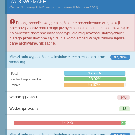
RADOWO MAŁE
(Źródło: Narodowy Spis Powszechny Ludności i Mieszkań 2002)
Proszę zwrócić uwagę na to, że dane prezentowane w tej sekcji
pochodzą z
2002
roku i mogą już być mocno nieaktualne. Jednakże są to
najświeższe dostępne dane tego typu dla miejscowości statystycznych
dlatego przedstawione są tutaj dla kompletności w myśl zasady lepsze
dane archiwalne, niż żadne.
Mieszkania wyposażone w instalacje techniczno-sanitarne -
97,78%
wodociąg
97,78%
Tutaj
98,92%
Zachodniopomorskie
95,62%
Polska
Wodociąg z sieci
340
Wodociąg lokalny
13
96,3%
3,7%