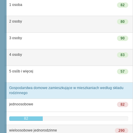
1 osoba
82
2 osoby
80
3 osoby
90
4 osoby
83
5 osób i więcej
57
Gospodarstwa domowe zamieszkujące w mieszkaniach według składu
rodzinnego
jednoosobowe
82
82
wieloosobowe jednorodzinne
290