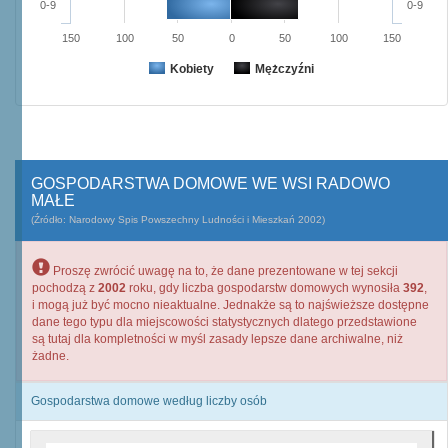
0-9
0-9
150
100
50
0
50
100
150
Kobiety
Mężczyźni
GOSPODARSTWA DOMOWE WE WSI RADOWO
MAŁE
(Źródło: Narodowy Spis Powszechny Ludności i Mieszkań 2002)
Proszę zwrócić uwagę na to, że dane prezentowane w tej sekcji
pochodzą z
2002
roku, gdy liczba gospodarstw domowych wynosiła
392
,
i mogą już być mocno nieaktualne. Jednakże są to najświeższe dostępne
dane tego typu dla miejscowości statystycznych dlatego przedstawione
są tutaj dla kompletności w myśl zasady lepsze dane archiwalne, niż
żadne.
Gospodarstwa domowe według liczby osób