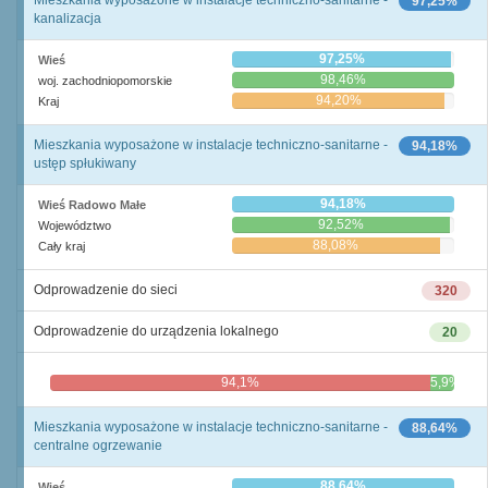
Mieszkania wyposażone w instalacje techniczno-sanitarne -
97,25%
kanalizacja
97,25%
Wieś
98,46%
woj. zachodniopomorskie
94,20%
Kraj
Mieszkania wyposażone w instalacje techniczno-sanitarne -
94,18%
ustęp spłukiwany
94,18%
Wieś Radowo Małe
92,52%
Województwo
88,08%
Cały kraj
Odprowadzenie do sieci
320
Odprowadzenie do urządzenia lokalnego
20
94,1%
5,9%
Mieszkania wyposażone w instalacje techniczno-sanitarne -
88,64%
centralne ogrzewanie
88,64%
Wieś