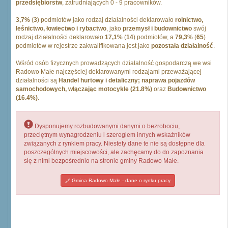
przedsiębiorstw
, zatrudniających 0 - 9 pracowników.
3,7%
(
3
) podmiotów jako rodzaj działalności deklarowało
rolnictwo,
leśnictwo, łowiectwo i rybactwo
, jako
przemysł i budownictwo
swój
rodzaj działalności deklarowało
17,1%
(
14
) podmiotów, a
79,3%
(
65
)
podmiotów w rejestrze zakwalifikowana jest jako
pozostała działalność
.
Wśród osób fizycznych prowadzących działalność gospodarczą we wsi
Radowo Małe najczęściej deklarowanymi rodzajami przeważającej
działalności są
Handel hurtowy i detaliczny; naprawa pojazdów
samochodowych, włączając motocykle (21.8%)
oraz
Budownictwo
(16.4%)
.
Dysponujemy rozbudowanymi danymi o bezrobociu,
przeciętnym wynagrodzeniu i szeregiem innych wskaźników
związanych z rynkiem pracy. Niestety dane te nie są dostępne dla
poszczególnych miejscowości, ale zachęcamy do do zapoznania
się z nimi bezpośrednio na stronie gminy Radowo Małe.
Gmina Radowo Małe - dane o rynku pracy