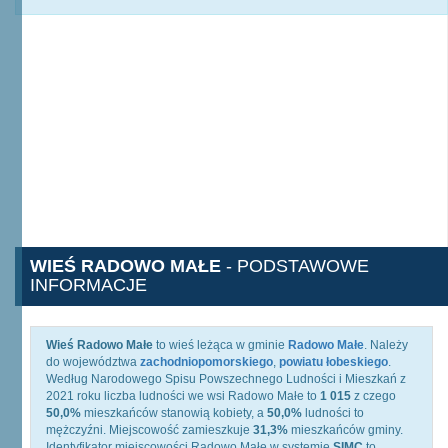
WIEŚ RADOWO MAŁE
- PODSTAWOWE
INFORMACJE
Wieś Radowo Małe
to wieś leżąca w gminie
Radowo Małe
. Należy
do województwa
zachodniopomorskiego
,
powiatu łobeskiego
.
Według Narodowego Spisu Powszechnego Ludności i Mieszkań z
2021 roku liczba ludności we wsi Radowo Małe to
1 015
z czego
50,0%
mieszkańców stanowią kobiety, a
50,0%
ludności to
mężczyźni. Miejscowość zamieszkuje
31,3%
mieszkańców gminy.
Identyfikator miejscowości Radowo Małe w systemie
SIMC
to