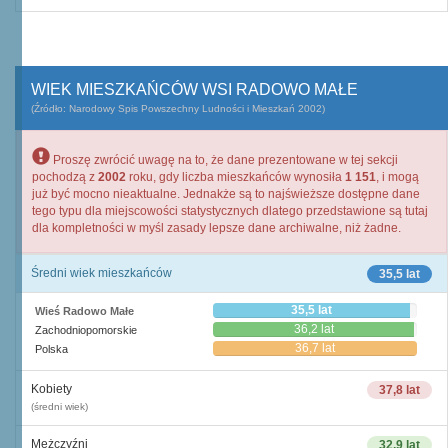
WIEK MIESZKAŃCÓW WSI RADOWO MAŁE
(Źródło: Narodowy Spis Powszechny Ludności i Mieszkań 2002)
Proszę zwrócić uwagę na to, że dane prezentowane w tej sekcji
pochodzą z
2002
roku, gdy liczba mieszkańców wynosiła
1 151
, i mogą
już być mocno nieaktualne. Jednakże są to najświeższe dostępne dane
tego typu dla miejscowości statystycznych dlatego przedstawione są tutaj
dla kompletności w myśl zasady lepsze dane archiwalne, niż żadne.
Średni wiek mieszkańców
35,5 lat
35,5 lat
Wieś Radowo Małe
36,2 lat
Zachodniopomorskie
36,7 lat
Polska
Kobiety
37,8 lat
(średni wiek)
Mężczyźni
32,9 lat