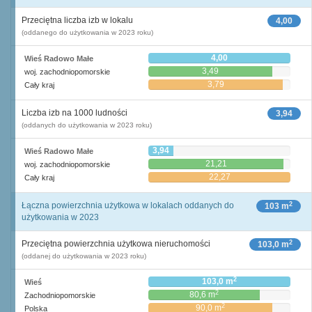
Przeciętna liczba izb w lokalu
4,00
(oddanego do użytkowania w 2023 roku)
4,00
Wieś Radowo Małe
3,49
woj. zachodniopomorskie
3,79
Cały kraj
Liczba izb na 1000 ludności
3,94
(oddanych do użytkowania w 2023 roku)
3,94
Wieś Radowo Małe
21,21
woj. zachodniopomorskie
22,27
Cały kraj
2
Łączna powierzchnia użytkowa w lokalach oddanych do
103 m
użytkowania w 2023
2
Przeciętna powierzchnia użytkowa nieruchomości
103,0 m
(oddanej do użytkowania w 2023 roku)
2
103,0 m
Wieś
2
80,6 m
Zachodniopomorskie
2
90,0 m
Polska