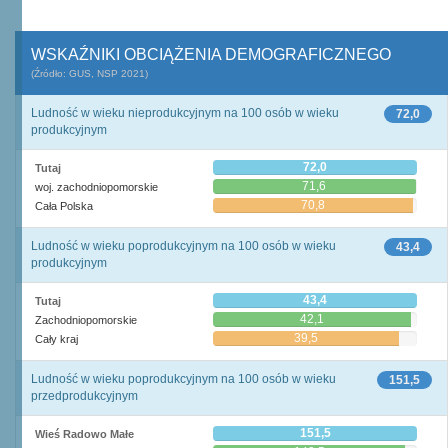
WSKAŹNIKI OBCIĄŻENIA DEMOGRAFICZNEGO
(Źródło: GUS, NSP 2021)
Ludność w wieku nieprodukcyjnym na 100 osób w wieku
72,0
produkcyjnym
72,0
Tutaj
71,6
woj. zachodniopomorskie
70,8
Cała Polska
Ludność w wieku poprodukcyjnym na 100 osób w wieku
43,4
produkcyjnym
43,4
Tutaj
42,1
Zachodniopomorskie
39,5
Cały kraj
Ludność w wieku poprodukcyjnym na 100 osób w wieku
151,5
przedprodukcyjnym
151,5
Wieś Radowo Małe