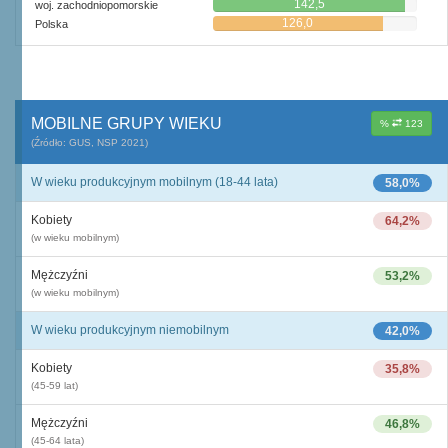
142,5
woj. zachodniopomorskie
126,0
Polska
MOBILNE GRUPY WIEKU
%
123
(Źródło: GUS, NSP 2021)
W wieku produkcyjnym mobilnym (18-44 lata)
58,0%
Kobiety
64,2%
(w wieku mobilnym)
Mężczyźni
53,2%
(w wieku mobilnym)
W wieku produkcyjnym niemobilnym
42,0%
Kobiety
35,8%
(45-59 lat)
Mężczyźni
46,8%
(45-64 lata)