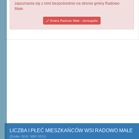
zapoznania się z nimi bezpośrednio na stronie gminy Radowo
Małe.
Gmina Radowo Małe - demogafia
LICZBA I PŁEĆ MIESZKAŃCÓW WSI RADOWO MAŁE
(Źródło: GUS, NSP 2021)