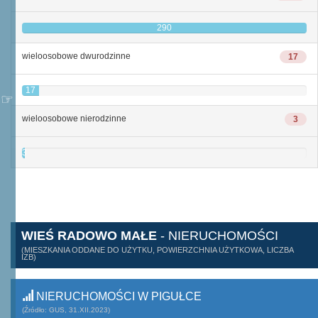
290
wieloosobowe dwurodzinne
17
17
wieloosobowe nierodzinne
3
3
WIEŚ RADOWO MAŁE
- NIERUCHOMOŚCI
(MIESZKANIA ODDANE DO UŻYTKU, POWIERZCHNIA UŻYTKOWA, LICZBA
IZB)
NIERUCHOMOŚCI W PIGUŁCE
(Źródło: GUS, 31.XII.2023)