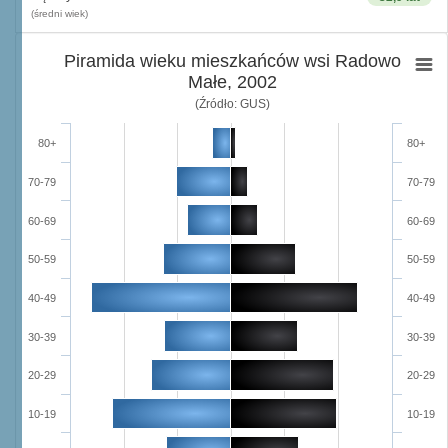
(średni wiek)
Piramida wieku mieszkańców wsi Radowo
Małe, 2002
(Źródło: GUS)
80+
80+
70-79
70-79
60-69
60-69
50-59
50-59
40-49
40-49
30-39
30-39
20-29
20-29
10-19
10-19