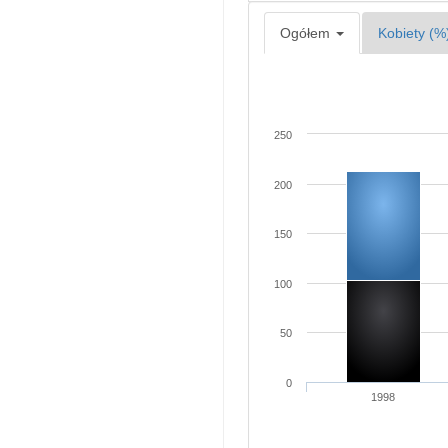
Ogółem
Kobiety (%
250
200
150
100
50
0
1998