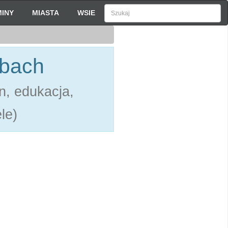
INY
MIASTA
WSIE
zbach
n, edukacja,
le)