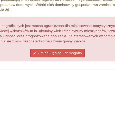
podarstw domowych. Wśród nich dominowały gospodarstwa zamieszk
yło
20
.
ograficznych jest mocno ograniczona dla miejscowości statystycznyc
więcej wskaźników m.in. aktualny wiek i stan cywilny mieszkańców, lic
acja ludności oraz prognozowana populacja. Zainteresowanych wspomn
a się z nimi bezpośrednio na stronie gminy Ziębice.
Gmina Ziębice - demogafia