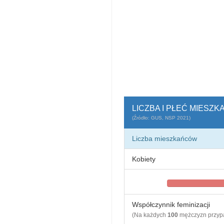
LICZBA I PŁEĆ MIESZ
(Źródło: GUS, NSP 2021)
Liczba mieszkańców
Kobiety
Współczynnik feminizacji
(Na każdych
100
mężczyzn przy