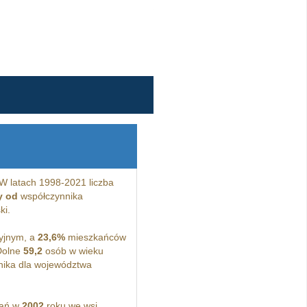
W latach 1998-2021 liczba
y od
współczynnika
ki.
yjnym, a
23,6%
mieszkańców
Dolne
59,2
osób w wieku
ika dla województwa
kań w
2002
roku we wsi