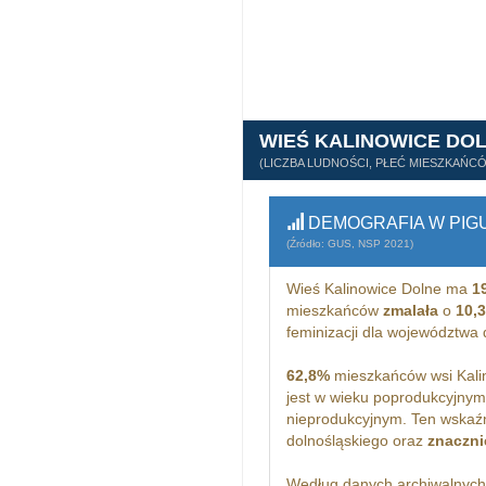
WIEŚ KALINOWICE DO
(LICZBA LUDNOŚCI, PŁEĆ MIESZKAŃC
DEMOGRAFIA W PIG
(Źródło: GUS, NSP 2021)
Wieś Kalinowice Dolne ma
1
mieszkańców
zmalała
o
10,
feminizacji dla województwa
62,8%
mieszkańców wsi Kalin
jest w wieku poprodukcyjny
nieprodukcyjnym. Ten wskaźn
dolnośląskiego oraz
znaczni
Według danych archiwalnyc