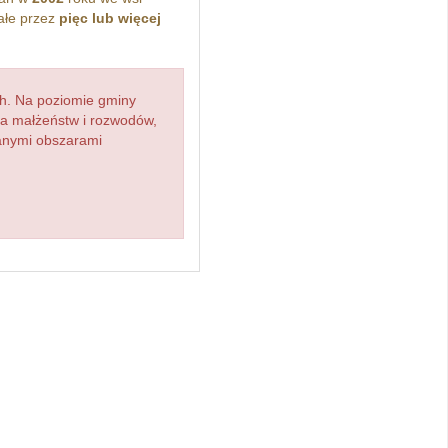
ałe przez
pięc lub więcej
h. Na poziomie gminy
zba małżeństw i rozwodów,
ianymi obszarami