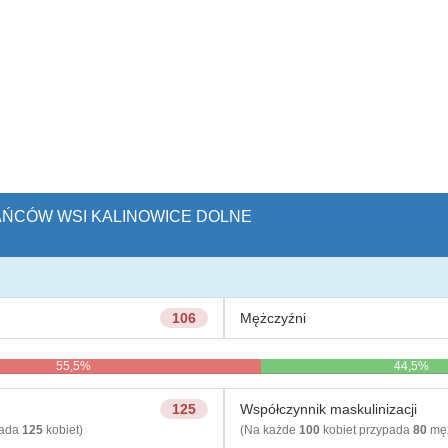
KAŃCÓW WSI KALINOWICE DOLNE
106
Mężczyźni
55,5%
44,5%
125
Współczynnik maskulinizacji
pada
125
kobiet)
(Na każde
100
kobiet przypada
80
męż