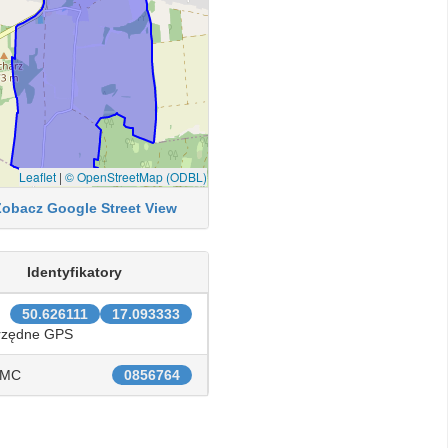
Leaflet
|
© OpenStreetMap (ODBL)
Zobacz Google Street View
Identyfikatory
50.626111
17.093333
rzędne GPS
IMC
0856764