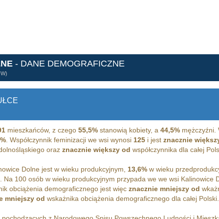
LNE
- DANE DEMOGRAFICZNE
ÓW)
UŁCE
91
mieszkańców, z czego
55,5%
stanowią kobiety, a
44,5%
mężczyźni. 
3%
. Współczynnik feminizacji we wsi wynosi
125
i jest
znacznie większ
 dolnośląskiego oraz
znacznie większy od
współczynnika dla całej Pols
owice Dolne jest w wieku produkcyjnym,
13,6%
w wieku przedprodukc
m. Na 100 osób w wieku produkcyjnym przypada we we wsi Kalinowice 
ik obciążenia demograficznego jest więc
znacznie mniejszy od
wkażn
e mniejszy od
wskażnika obciążenia demograficznego dla całej Polski.
h pochodzących z Narodowego Spisu Powszechnego Ludności i Miesz