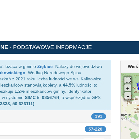
LNE
- PODSTAWOWE INFORMACJE
eś leżąca w gminie
Ziębice
. Należy do województwa
Wieś
bkowickiego
. Według Narodowego Spisu
zkań z 2021 roku liczba ludności we wsi Kalinowice
eszkańców stanowią kobiety, a
44,5%
ludności to
eszkuje
1,2%
mieszkańców gminy. Identyfikator
e w systemie
SIMC
to
0856764
, a współrzędne GPS
93333, 50.626111)
.
191
57-220