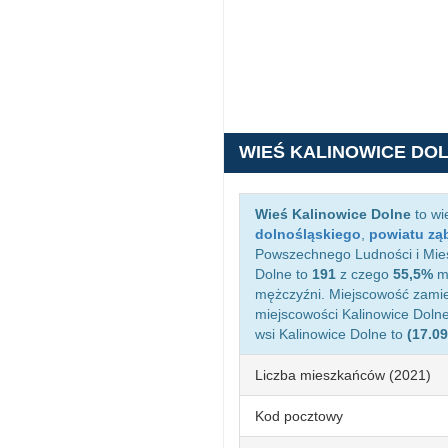
WIEŚ KALINOWICE DO
Wieś Kalinowice Dolne
to wi
dolnośląskiego
,
powiatu zą
Powszechnego Ludności i Mies
Dolne to
191
z czego
55,5%
mi
mężczyźni. Miejscowość zami
miejscowości Kalinowice Doln
wsi Kalinowice Dolne to
(17.0
Liczba mieszkańców (2021)
Kod pocztowy