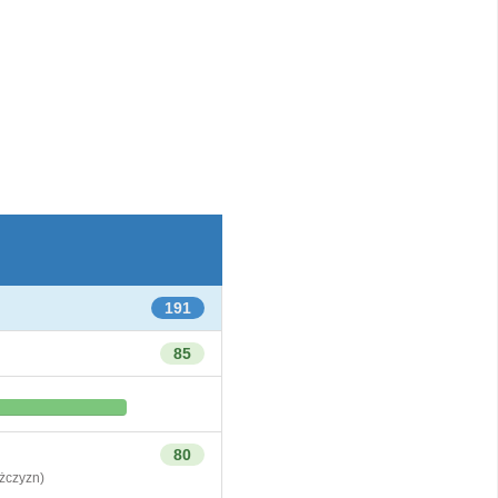
191
85
80
czyzn)