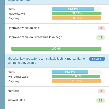
74,55%
Wieś
88,49%
Województwo
88,08%
Cały kraj
Odprowadzenie do sieci
0
Odprowadzenie do urządzenia lokalnego
41
0,0%
100,0%
Mieszkania wyposażone w instalacje techniczno-sanitarne -
56,36%
centralne ogrzewanie
56,36%
Wieś
76,05%
woj. dolnośląskie
77,80%
Cały kraj
Zbiorcze
0
Indywidualne
31