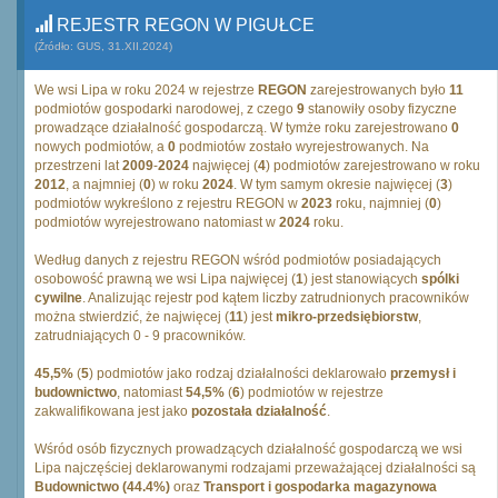
REJESTR REGON W PIGUŁCE
(Źródło: GUS, 31.XII.2024)
We wsi Lipa w roku 2024 w rejestrze
REGON
zarejestrowanych było
11
podmiotów gospodarki narodowej, z czego
9
stanowiły osoby fizyczne
prowadzące działalność gospodarczą. W tymże roku zarejestrowano
0
nowych podmiotów, a
0
podmiotów zostało wyrejestrowanych. Na
przestrzeni lat
2009
-
2024
najwięcej (
4
) podmiotów zarejestrowano w roku
2012
, a najmniej (
0
) w roku
2024
. W tym samym okresie najwięcej (
3
)
podmiotów wykreślono z rejestru REGON w
2023
roku, najmniej (
0
)
podmiotów wyrejestrowano natomiast w
2024
roku.
Według danych z rejestru REGON wśród podmiotów posiadających
osobowość prawną we wsi Lipa najwięcej (
1
) jest stanowiących
spólki
cywilne
. Analizując rejestr pod kątem liczby zatrudnionych pracowników
można stwierdzić, że najwięcej (
11
) jest
mikro-przedsiębiorstw
,
zatrudniających 0 - 9 pracowników.
45,5%
(
5
) podmiotów jako rodzaj działalności deklarowało
przemysł i
budownictwo
, natomiast
54,5%
(
6
) podmiotów w rejestrze
zakwalifikowana jest jako
pozostała działalność
.
Wśród osób fizycznych prowadzących działalność gospodarczą we wsi
Lipa najczęściej deklarowanymi rodzajami przeważającej działalności są
Budownictwo (44.4%)
oraz
Transport i gospodarka magazynowa