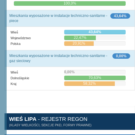
0,0%
100,0%
Mieszkania wyposażone w instalacje techniczno-sanitarne -
43,64%
piece
43,64%
Wieś
22,47%
Województwo
20,91%
Polska
Mieszkania wyposażone w instalacje techniczno-sanitarne -
0,00%
gaz sieciowy
0,00%
Wieś
70,63%
Dolnośląskie
58,32%
Kraj
WIEŚ LIPA
- REJESTR REGON
(KLASY WIELKOŚCI, SEKCJE PKD, FORMY PRAWNE)