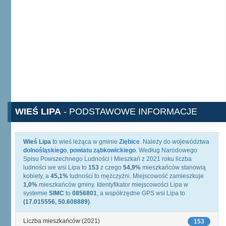
WIEŚ LIPA
- PODSTAWOWE INFORMACJE
Wieś Lipa
to wieś leżąca w gminie
Ziębice
. Należy do województwa
dolnośląskiego
,
powiatu ząbkowickiego
. Według Narodowego
Spisu Powszechnego Ludności i Mieszkań z 2021 roku liczba
ludności we wsi Lipa to
153
z czego
54,9%
mieszkańców stanowią
kobiety, a
45,1%
ludności to mężczyźni. Miejscowość zamieszkuje
1,0%
mieszkańców gminy. Identyfikator miejscowości Lipa w
systemie
SIMC
to
0856801
, a współrzędne GPS wsi Lipa to
(17.015556, 50.608889)
.
Liczba mieszkańców (2021)
153