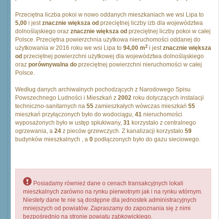
Przeciętna liczba pokoi w nowo oddanych mieszkaniach we wsi Lipa to
5,00
i jest
znacznie większa od
przeciętnej liczby izb dla województwa
dolnośląskiego oraz
znacznie większa od
przeciętnej liczby pokoi w całej
Polsce. Przeciętna powierzchnia użytkowa nieruchomości oddanej do
2
użytkowania w 2016 roku we wsi Lipa to
94,00 m
i jest
znacznie większa
od
przeciętnej powierzchni użytkowej dla województwa dolnośląskiego
oraz
porównywalna do
przeciętnej powierzchni nieruchomości w całej
Polsce.
Według danych archiwalnych pochodzących z Narodowego Spisu
Powszechnego Ludności i Mieszkań z
2002
roku dotyczących instalacji
techniczno-sanitarnych na
55
zamieszkałych wówczas mieszkań
55
mieszkań przyłączonych było do wodociągu,
41
nieruchomości
wyposażonych było w ustęp spłukiwany,
31
korzystało z centralnego
ogrzewania, a
24
z pieców grzewczych. Z kanalizacji korzystało
59
budynków mieszkalnych , a
0
podłączonych było do gazu sieciowego.
Posiadamy również dane o cenach transakcyjnych lokali
mieszkalnych zarówno na rynku pierwotnym jak i na rynku wtórnym.
Niestety dane te nie są dostępne dla jednostek administracyjnych
mniejszych od powiatów. Zapraszamy do zapoznania się z nimi
bezpośrednio na stronie powiatu ząbkowickiego.