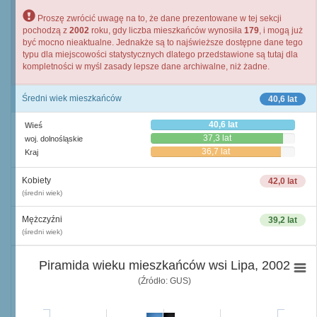
Proszę zwrócić uwagę na to, że dane prezentowane w tej sekcji
pochodzą z
2002
roku, gdy liczba mieszkańców wynosiła
179
, i mogą już
być mocno nieaktualne. Jednakże są to najświeższe dostępne dane tego
typu dla miejscowości statystycznych dlatego przedstawione są tutaj dla
kompletności w myśl zasady lepsze dane archiwalne, niż żadne.
Średni wiek mieszkańców
40,6 lat
40,6 lat
Wieś
37,3 lat
woj. dolnośląskie
36,7 lat
Kraj
Kobiety
42,0 lat
(średni wiek)
Mężczyźni
39,2 lat
(średni wiek)
Piramida wieku mieszkańców wsi Lipa, 2002
(Źródło: GUS)