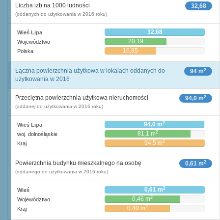
Liczba izb na 1000 ludności
32,68
(oddanych do użytkowania w 2016 roku)
32,68
Wieś Lipa
20,19
Województwo
16,85
Polska
2
Łączna powierzchnia użytkowa w lokalach oddanych do
94 m
użytkowania w 2016
2
Przeciętna powierzchnia użytkowa nieruchomości
94,0 m
(oddanej do użytkowania w 2016 roku)
2
94,0 m
Wieś Lipa
2
81,1 m
woj. dolnośląskie
2
94,5 m
Kraj
2
Powierzchnia budynku mieszkalnego na osobę
0,61 m
(oddanego do użytkowania w 2016 roku)
2
0,61 m
Wieś
2
0,46 m
Województwo
2
0,40 m
Kraj