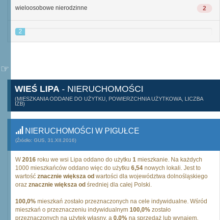
wieloosobowe nierodzinne
2
2
WIEŚ LIPA
- NIERUCHOMOŚCI
(MIESZKANIA ODDANE DO UŻYTKU, POWIERZCHNIA UŻYTKOWA, LICZBA
IZB)
NIERUCHOMOŚCI W PIGUŁCE
(Źródło: GUS, 31.XII.2016)
W
2016
roku we wsi Lipa oddano do użytku
1
mieszkanie. Na każdych
1000 mieszkańców oddano więc do użytku
6,54
nowych lokali. Jest to
wartość
znacznie większa od
wartości dla województwa dolnośląskiego
oraz
znacznie większa od
średniej dla całej Polski.
100,0%
mieszkań zostało przeznaczonych na cele indywidualne. Wśród
mieszkań o przeznaczeniu indywidualnym
100,0%
zostało
przeznaczonych na użytek własny, a
0,0%
na sprzedaż lub wynajem.