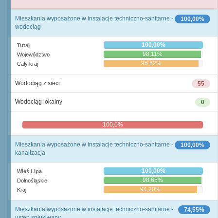
Mieszkania wyposażone w instalacje techniczno-sanitarne -
100,00%
wodociąg
100,00%
Tutaj
98,11%
Województwo
95,62%
Cały kraj
Wodociąg z sieci
55
Wodociąg lokalny
0
100,0%
0,0%
Mieszkania wyposażone w instalacje techniczno-sanitarne -
100,00%
kanalizacja
100,00%
Wieś Lipa
98,65%
Dolnośląskie
94,20%
Kraj
Mieszkania wyposażone w instalacje techniczno-sanitarne -
74,55%
ustęp spłukiwany