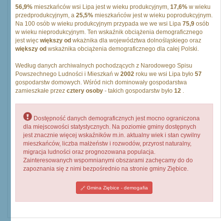
56,9%
mieszkańców wsi Lipa jest w wieku produkcyjnym,
17,6%
w wieku
przedprodukcyjnym, a
25,5%
mieszkańców jest w wieku poprodukcyjnym.
Na 100 osób w wieku produkcyjnym przypada we we wsi Lipa
75,9
osób
w wieku nieprodukcyjnym. Ten wskaźnik obciążenia demograficznego
jest więc
większy od
wkażnika dla województwa dolnośląskiego oraz
większy od
wskażnika obciążenia demograficznego dla całej Polski.
Według danych archiwalnych pochodzących z Narodowego Spisu
Powszechnego Ludności i Mieszkań w
2002
roku we wsi Lipa było
57
gospodarstw domowych. Wśród nich dominowały gospodarstwa
zamieszkałe przez
cztery osoby
- takich gospodarstw było
12
.
Dostępność danych demograficznych jest mocno ograniczona
dla miejscowości statystycznych. Na poziomie gminy dostępnych
jest znacznie więcej wskaźników m.in. aktualny wiek i stan cywilny
mieszkańców, liczba małżeństw i rozwodów, przyrost naturalny,
migracja ludności oraz prognozowana populacja.
Zainteresowanych wspomnianymi obszarami zachęcamy do do
zapoznania się z nimi bezpośrednio na stronie gminy Ziębice.
Gmina Ziębice - demogafia