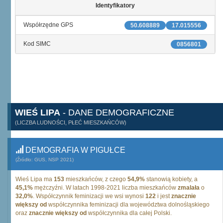
Identyfikatory
Współrzędne GPS
50.608889
17.015556
Kod SIMC
0856801
WIEŚ LIPA
- DANE DEMOGRAFICZNE
(LICZBA LUDNOŚCI, PŁEĆ MIESZKAŃCÓW)
DEMOGRAFIA W PIGUŁCE
(Źródło: GUS, NSP 2021)
Wieś Lipa ma
153
mieszkańców, z czego
54,9%
stanowią kobiety, a
45,1%
mężczyźni. W latach 1998-2021 liczba mieszkańców
zmalała
o
32,0%
. Współczynnik feminizacji we wsi wynosi
122
i jest
znacznie
większy od
współczynnika feminizacji dla województwa dolnośląskiego
oraz
znacznie większy od
współczynnika dla całej Polski.