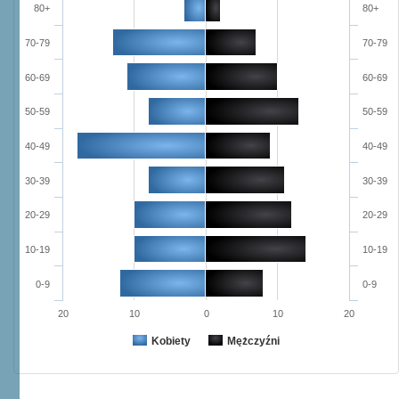
80+
80+
70-79
70-79
60-69
60-69
50-59
50-59
40-49
40-49
30-39
30-39
20-29
20-29
10-19
10-19
0-9
0-9
20
10
0
10
20
Kobiety
Mężczyźni