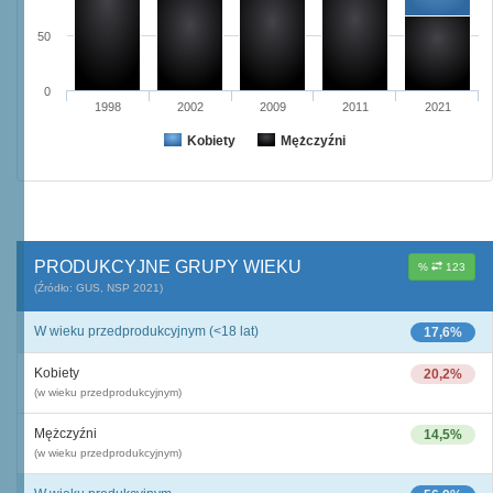
50
0
1998
2002
2009
2011
2021
Kobiety
Mężczyźni
PRODUKCYJNE GRUPY WIEKU
%
123
(Źródło: GUS, NSP 2021)
W wieku przedprodukcyjnym (<18 lat)
17,6%
Kobiety
20,2%
(w wieku przedprodukcyjnym)
Mężczyźni
14,5%
(w wieku przedprodukcyjnym)