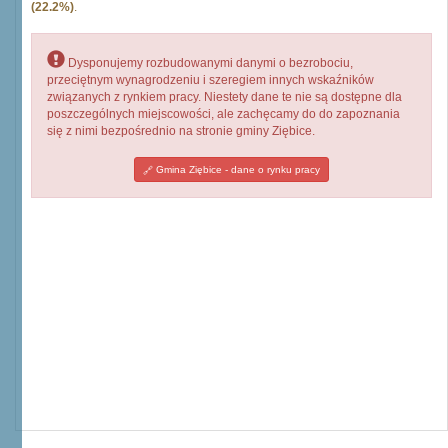
(22.2%)
.
Dysponujemy rozbudowanymi danymi o bezrobociu,
przeciętnym wynagrodzeniu i szeregiem innych wskaźników
związanych z rynkiem pracy. Niestety dane te nie są dostępne dla
poszczególnych miejscowości, ale zachęcamy do do zapoznania
się z nimi bezpośrednio na stronie gminy Ziębice.
Gmina Ziębice - dane o rynku pracy