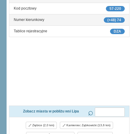
Kod pocztowy
57-220
Numer kierunkowy
(+48) 74
Tablice rejestracyjne
DZA
Zobacz miasta w pobliżu wsi Lipa
Ziębice (2,0 km)
Kamieniec Ząbkowicki (13,6 km)