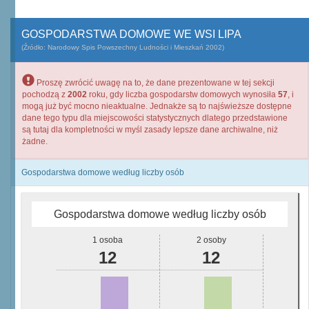
GOSPODARSTWA DOMOWE WE WSI LIPA
(Źródło: Narodowy Spis Powszechny Ludności i Mieszkań 2002)
Proszę zwrócić uwagę na to, że dane prezentowane w tej sekcji
pochodzą z
2002
roku, gdy liczba gospodarstw domowych wynosiła
57
, i
mogą już być mocno nieaktualne. Jednakże są to najświeższe dostępne
dane tego typu dla miejscowości statystycznych dlatego przedstawione
są tutaj dla kompletności w myśl zasady lepsze dane archiwalne, niż
żadne.
Gospodarstwa domowe według liczby osób
Gospodarstwa domowe według liczby osób
1 osoba
2 osoby
12
12