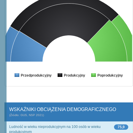
Przedprodukcyjny
Produkcyjny
Poprodukcyjny
WSKAŹNIKI OBCIĄŻENIA DEMOGRAFICZNEGO
(Źródło: GUS, NSP 2021)
Ludność w wieku nieprodukcyjnym na 100 osób w wieku
75,9
produkcyjnym