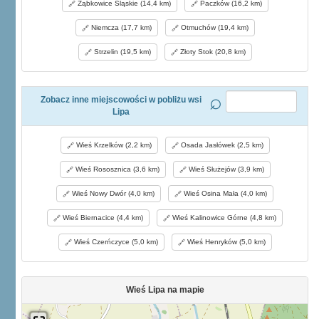
Ząbkowice Śląskie (14,4 km)
Paczków (16,2 km)
Niemcza (17,7 km)
Otmuchów (19,4 km)
Strzelin (19,5 km)
Złoty Stok (20,8 km)
Zobacz inne miejscowości w pobliżu wsi
Lipa
Wieś Krzelków (2,2 km)
Osada Jasłówek (2,5 km)
Wieś Rososznica (3,6 km)
Wieś Służejów (3,9 km)
Wieś Nowy Dwór (4,0 km)
Wieś Osina Mała (4,0 km)
Wieś Biernacice (4,4 km)
Wieś Kalinowice Górne (4,8 km)
Wieś Czerńczyce (5,0 km)
Wieś Henryków (5,0 km)
Wieś Lipa na mapie