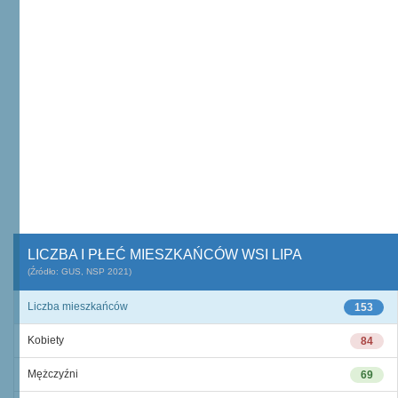
LICZBA I PŁEĆ MIESZKAŃCÓW WSI LIPA
(Źródło: GUS, NSP 2021)
Liczba mieszkańców
153
Kobiety
84
Mężczyźni
69