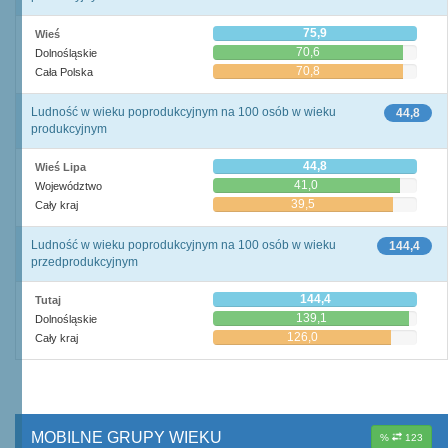
75,9
Wieś
70,6
Dolnośląskie
70,8
Cała Polska
Ludność w wieku poprodukcyjnym na 100 osób w wieku
44,8
produkcyjnym
44,8
Wieś Lipa
41,0
Województwo
39,5
Cały kraj
Ludność w wieku poprodukcyjnym na 100 osób w wieku
144,4
przedprodukcyjnym
144,4
Tutaj
139,1
Dolnośląskie
126,0
Cały kraj
MOBILNE GRUPY WIEKU
%
123