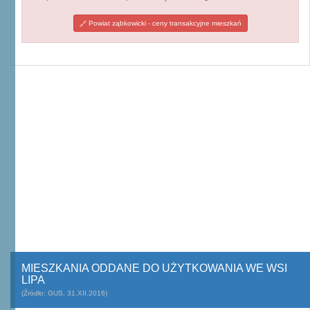
Powiat ząbkowicki - ceny transakcyjne mieszkań
MIESZKANIA ODDANE DO UŻYTKOWANIA WE WSI
LIPA
(Źródło: GUS, 31.XII.2016)