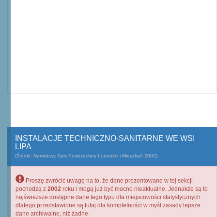
INSTALACJE TECHNICZNO-SANITARNE WE WSI
LIPA
(Źródło: Narodowy Spis Powszechny Ludności i Mieszkań 2002)
Proszę zwrócić uwagę na to, że dane prezentowane w tej sekcji
pochodzą z
2002
roku i mogą już być mocno nieaktualne. Jednakże są to
najświeższe dostępne dane tego typu dla miejscowości statystycznych
dlatego przedstawione są tutaj dla kompletności w myśl zasady lepsze
dane archiwalne, niż żadne.