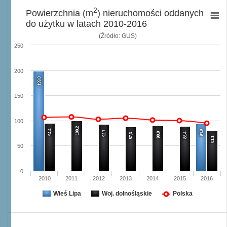
2
Powierzchnia (m
) nieruchomości oddanych
do użytku w latach 2010-2016
(Źródło: GUS)
250
200
199,0
150
100
100,2
94,4
94,0
92,7
90,0
88,4
87,3
81,1
50
0
2010
2011
2012
2013
2014
2015
2016
Wieś Lipa
Woj. dolnośląskie
Polska