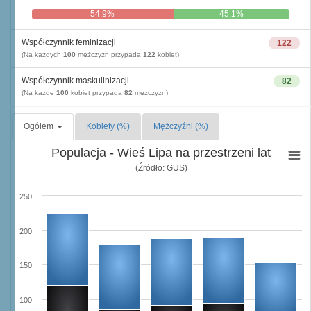
54,9%
45,1%
Współczynnik feminizacji
122
(Na każdych
100
mężczyzn przypada
122
kobiet)
Współczynnik maskulinizacji
82
(Na każde
100
kobiet przypada
82
mężczyzn)
Ogółem
Kobiety (%)
Mężczyźni (%)
Populacja - Wieś Lipa na przestrzeni lat
(Źródło: GUS)
250
200
150
100