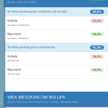
(Źródło: GUS, NSP 2021)
W wieku produkcyjnym mobilnym (18-44 lata)
58,6%
Kobiety
61,0%
(w wieku mobilnym)
Mężczyźni
56,5%
(w wieku mobilnym)
W wieku produkcyjnym niemobilnym
41,4%
Kobiety
39,0%
(45-59 lat)
Mężczyźni
43,5%
(45-64 lata)
WIEK MIESZKAŃCÓW WSI LIPA
(Źródło: Narodowy Spis Powszechny Ludności i Mieszkań 2002)