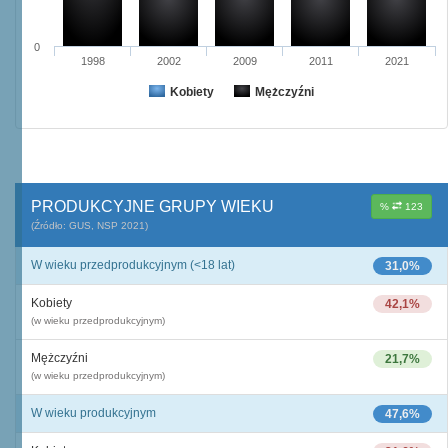
0
1998
2002
2009
2011
2021
Kobiety
Mężczyźni
PRODUKCYJNE GRUPY WIEKU
%
123
(Źródło: GUS, NSP 2021)
W wieku przedprodukcyjnym (<18 lat)
31,0%
Kobiety
42,1%
(w wieku przedprodukcyjnym)
Mężczyźni
21,7%
(w wieku przedprodukcyjnym)
W wieku produkcyjnym
47,6%