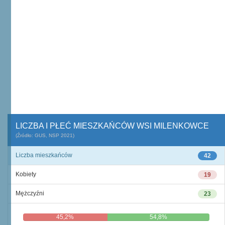
LICZBA I PŁEĆ MIESZKAŃCÓW WSI MILENKOWCE
(Źródło: GUS, NSP 2021)
Liczba mieszkańców
42
Kobiety
19
Mężczyźni
23
45,2%
54,8%