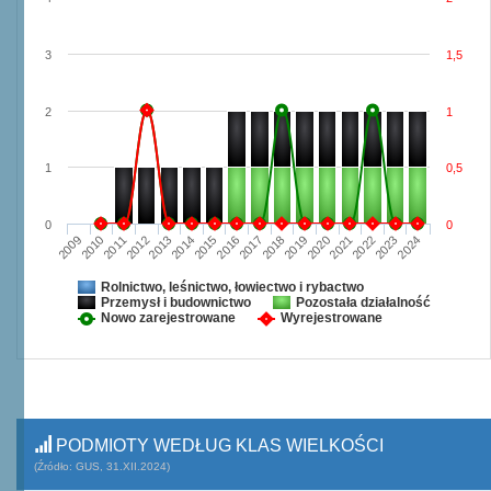
3
1,5
2
1
1
0,5
0
0
2009
2010
2011
2012
2013
2014
2015
2016
2017
2018
2019
2020
2021
2022
2023
2024
Rolnictwo, leśnictwo, łowiectwo i rybactwo
Przemysł i budownictwo
Pozostała działalność
Nowo zarejestrowane
Wyrejestrowane
PODMIOTY WEDŁUG KLAS WIELKOŚCI
(Źródło: GUS, 31.XII.2024)