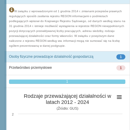
W związku z wprowadzonymi od 1 grudnia 2014 r. zmianami przepisów prawnych
regulujących sposób zasilania rejestru REGON informacjami o podmiotach
podlegających wpisowi do Krajowego Rejestru Sądowego, od danych według stanu na
31 grudnia 2014 r. istnieje możliwość wystąpienia w rejestrze REGON niewypełnionych
pozycji dotyczących przewidywanej liczby pracujących, adresu siedziby, rodzaju
przeważającej działalności oraz formy własności. W związku z powyższym dane
naliczone z rejestru REGON według ww. informacji mogą nie sumować się na liczbę
ogółem prezentowaną w danej podgrupie.
Osoby fizyczne prowadzące działalność gospodarczą
1
Przetwórstwo przemysłowe
1
1
Rodzaje przeważającej działalności w
latach 2012 - 2024
(Źródło: GUS)
2