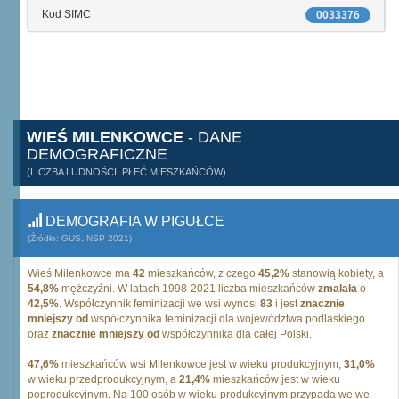
Kod SIMC
0033376
WIEŚ MILENKOWCE
- DANE
DEMOGRAFICZNE
(LICZBA LUDNOŚCI, PŁEĆ MIESZKAŃCÓW)
DEMOGRAFIA W PIGUŁCE
(Źródło: GUS, NSP 2021)
Wieś Milenkowce ma
42
mieszkańców, z czego
45,2%
stanowią kobiety, a
54,8%
mężczyźni. W latach 1998-2021 liczba mieszkańców
zmalała
o
42,5%
. Współczynnik feminizacji we wsi wynosi
83
i jest
znacznie
mniejszy od
współczynnika feminizacji dla województwa podlaskiego
oraz
znacznie mniejszy od
współczynnika dla całej Polski.
47,6%
mieszkańców wsi Milenkowce jest w wieku produkcyjnym,
31,0%
w wieku przedprodukcyjnym, a
21,4%
mieszkańców jest w wieku
poprodukcyjnym. Na 100 osób w wieku produkcyjnym przypada we we