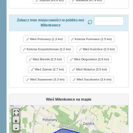
Supraśl (43,4 km)
Wasilków (47,9 km)
Zobacz inne miejscowości w pobliżu wsi
Milenkowce
Wieś Pohorany (1,3 km)
Kolonia Putnowce (1,5 km)
Kolonia Krzysztoforowo (2,2 km)
Wieś Kuścińce (2,3 km)
Wieś Bierniki (2,5 km)
Wieś Długosielce (2,6 km)
Wieś Zalesie (2,7 km)
Wieś Wołyńce (3,0 km)
Wieś Staworowo (3,3 km)
Wieś Saczkowce (3,4 km)
Wieś Milenkowce na mapie