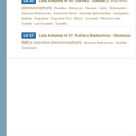
LK 40
Linia kolejowa nr 40: Sokółka - Suwałki
[o znaczeniu
pierwszorzędnym]
(Sokółka - Gliniszcze - Racewo - Sidra - Różanystok -
Dąbrowa Białostocka - Kamienna Nowa - Ostrowie Biebrzańskie - Jastrzębna -
Balinka - Augustów - Augustów Port - Blizna - Szczepki - Płociczno koło
Suwałk - Las Suwalski - Suwałki)
LK 57
Linia kolejowa nr 57: Kuźnica Białostocka - Gieniusze
(SZ)
[o znaczeniu pierwszorzędnym]
(Kuźnica Białostocka - Sokółka -
Gieniusze)