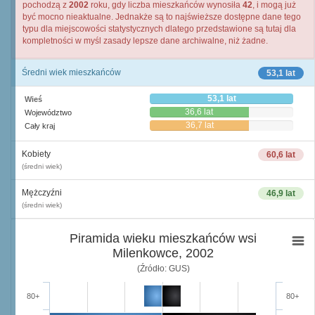
pochodzą z
2002
roku, gdy liczba mieszkańców wynosiła
42
, i mogą już
być mocno nieaktualne. Jednakże są to najświeższe dostępne dane tego
typu dla miejscowości statystycznych dlatego przedstawione są tutaj dla
kompletności w myśl zasady lepsze dane archiwalne, niż żadne.
Średni wiek mieszkańców
53,1 lat
53,1 lat
Wieś
36,6 lat
Województwo
36,7 lat
Cały kraj
Kobiety
60,6 lat
(średni wiek)
Mężczyźni
46,9 lat
(średni wiek)
Piramida wieku mieszkańców wsi
Milenkowce, 2002
(Źródło: GUS)
80+
80+