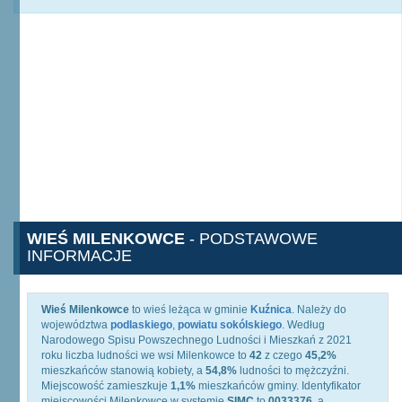
WIEŚ MILENKOWCE
- PODSTAWOWE
INFORMACJE
Wieś Milenkowce
to wieś leżąca w gminie
Kuźnica
. Należy do
województwa
podlaskiego
,
powiatu sokólskiego
. Według
Narodowego Spisu Powszechnego Ludności i Mieszkań z 2021
roku liczba ludności we wsi Milenkowce to
42
z czego
45,2%
mieszkańców stanowią kobiety, a
54,8%
ludności to mężczyźni.
Miejscowość zamieszkuje
1,1%
mieszkańców gminy. Identyfikator
miejscowości Milenkowce w systemie
SIMC
to
0033376
, a