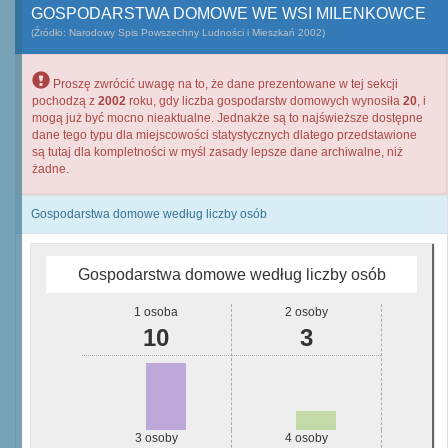
GOSPODARSTWA DOMOWE WE WSI MILENKOWCE
(Źródło: Narodowy Spis Powszechny Ludności i Mieszkań 2002)
Proszę zwrócić uwagę na to, że dane prezentowane w tej sekcji
pochodzą z
2002
roku, gdy liczba gospodarstw domowych wynosiła
20
, i
mogą już być mocno nieaktualne. Jednakże są to najświeższe dostępne
dane tego typu dla miejscowości statystycznych dlatego przedstawione
są tutaj dla kompletności w myśl zasady lepsze dane archiwalne, niż
żadne.
Gospodarstwa domowe według liczby osób
Gospodarstwa domowe według liczby osób
1 osoba
2 osoby
10
3
3 osoby
4 osoby