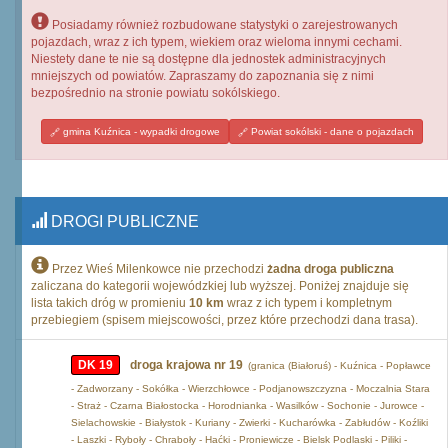
Posiadamy również rozbudowane statystyki o zarejestrowanych
pojazdach, wraz z ich typem, wiekiem oraz wieloma innymi cechami.
Niestety dane te nie są dostępne dla jednostek administracyjnych
mniejszych od powiatów. Zapraszamy do zapoznania się z nimi
bezpośrednio na stronie powiatu sokólskiego.
gmina Kuźnica - wypadki drogowe
Powiat sokólski - dane o pojazdach
DROGI PUBLICZNE
Przez Wieś Milenkowce nie przechodzi
żadna droga publiczna
zaliczana do kategorii wojewódzkiej lub wyższej. Poniżej znajduje się
lista takich dróg w promieniu
10 km
wraz z ich typem i kompletnym
przebiegiem (spisem miejscowości, przez które przechodzi dana trasa).
DK 19
droga krajowa nr 19
(granica (Białoruś) - Kuźnica - Popławce
- Zadworzany - Sokółka - Wierzchłowce - Podjanowszczyzna - Moczalnia Stara
- Straż - Czarna Białostocka - Horodnianka - Wasilków - Sochonie - Jurowce -
Sielachowskie - Białystok - Kuriany - Zwierki - Kucharówka - Zabłudów - Koźliki
- Laszki - Ryboły - Chraboły - Haćki - Proniewicze - Bielsk Podlaski - Piliki -