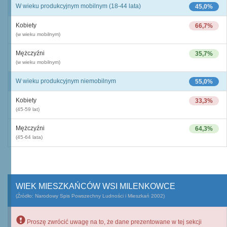
W wieku produkcyjnym mobilnym (18-44 lata)
45,0%
Kobiety
66,7%
(w wieku mobilnym)
Mężczyźni
35,7%
(w wieku mobilnym)
W wieku produkcyjnym niemobilnym
55,0%
Kobiety
33,3%
(45-59 lat)
Mężczyźni
64,3%
(45-64 lata)
WIEK MIESZKAŃCÓW WSI MILENKOWCE
(Źródło: Narodowy Spis Powszechny Ludności i Mieszkań 2002)
Proszę zwrócić uwagę na to, że dane prezentowane w tej sekcji