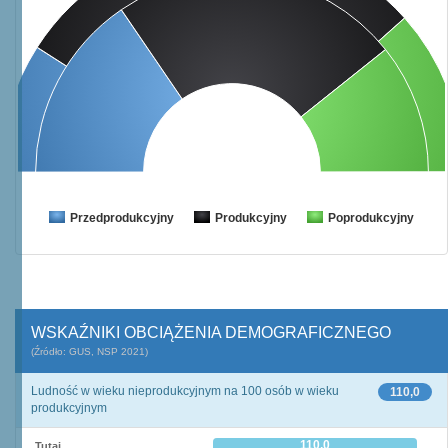
Przedprodukcyjny
Produkcyjny
Poprodukcyjny
WSKAŹNIKI OBCIĄŻENIA DEMOGRAFICZNEGO
(Źródło: GUS, NSP 2021)
Ludność w wieku nieprodukcyjnym na 100 osób w wieku
110,0
produkcyjnym
110,0
Tutaj