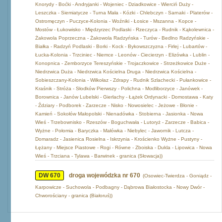
Knorydy - Boćki - Andryjanki - Wojeniec - Dziadkowice - Wierciń Duży -
Leszczka - Siemiatycze - Turna Mała - Kózki - Chlebczyn - Sarnaki - Platerów -
Ostromęczyn - Puczyce-Kolonia - Woźniki - Łosice - Mszanna - Kopce -
Mostów - Łukowisko - Międzyrzec Podlaski - Rzeczyca - Rudnik - Kąkolewnica -
Żakowola Poprzeczna - Żakowola Radzyńska - Turów - Bedlno Radzyńskie -
Białka - Radzyń Podlaski - Borki - Kock - Bykowszczyzna - Firlej - Lubartów -
Łucka-Kolonia - Trzciniec - Niemce - Leonów - Ciecierzyn - Elizówka - Lublin -
Konopnica - Zemborzyce Tereszyńskie - Trojaczkowice - Strzeżkowice Duże -
Niedrzwica Duża - Niedrzwica Kościelna Druga - Niedrzwica Kościelna -
Sobieszczany-Kolonia - Wilkołaz - Zdrapy - Rudnik Szlachecki - Pułankowice -
Kraśnik - Stróża - Słodków Pierwszy - Polichna - Modliborzyce - Janówek -
Borownica - Janów Lubelski - Gierlachy - Łążek Ordynacki - Domostawa - Katy
- Ździary - Podborek - Zarzecze - Nisko - Nowosielec - Jeżowe - Błonie -
Kamień - Sokołów Małopolski - Nienadówka - Stobierna - Jasionka - Nowa
Wieś - Trzebownisko - Rzeszów - Boguchwała - Lutoryż - Zarzecze - Babica -
Wyżne - Połomia - Baryczka - Małówka - Niebylec - Jawornik - Lutcza -
Domaradz - Jasienica Rosielna - Iskrzynia - Krościenko Wyżne - Pustyny -
Łężany - Miejsce Piastowe - Rogi - Równe - Zboiska - Dukla - Lipowica - Nowa
Wieś - Trzciana - Tylawa - Barwinek - granica (Słowacja))
DW 670
droga wojewódzka nr 670
(Osowiec-Twierdza - Goniądz -
Karpowicze - Suchowola - Podbagny - Dąbrowa Białostocka - Nowy Dwór -
Chworościany - granica (Białoruś))