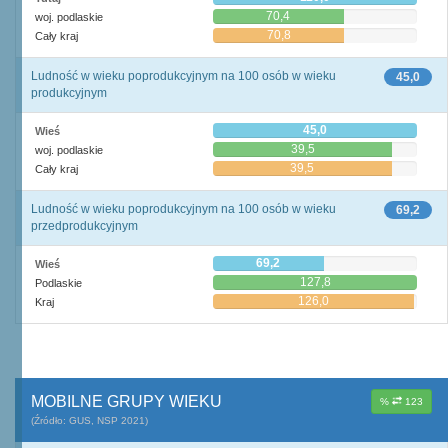
70,4
woj. podlaskie
70,8
Cały kraj
Ludność w wieku poprodukcyjnym na 100 osób w wieku
45,0
produkcyjnym
45,0
Wieś
39,5
woj. podlaskie
39,5
Cały kraj
Ludność w wieku poprodukcyjnym na 100 osób w wieku
69,2
przedprodukcyjnym
69,2
Wieś
127,8
Podlaskie
126,0
Kraj
MOBILNE GRUPY WIEKU
%
123
(Źródło: GUS, NSP 2021)