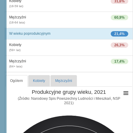
Kobiety
31,6%
(18-59 lat)
Mężczyźni
60,9%
(18-64 lata)
W wieku poprodukcyjnym
21,4%
Kobiety
26,3%
(59+ lat)
Mężczyźni
17,4%
(64+ lata)
Ogółem
Kobiety
Mężczyźni
Produkcyjne grupy wieku, 2021
(Źródło: Narodowy Spis Powszechny Ludności i Mieszkań, NSP
2021)