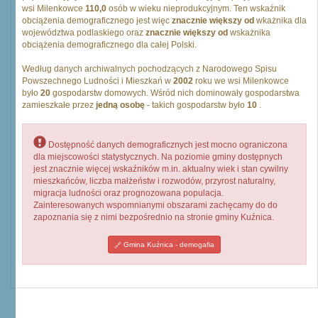
wsi Milenkowce
110,0
osób w wieku nieprodukcyjnym. Ten wskaźnik
obciążenia demograficznego jest więc
znacznie większy od
wkażnika dla
województwa podlaskiego oraz
znacznie większy od
wskażnika
obciążenia demograficznego dla całej Polski.
Według danych archiwalnych pochodzących z Narodowego Spisu
Powszechnego Ludności i Mieszkań w
2002
roku we wsi Milenkowce
było
20
gospodarstw domowych. Wśród nich dominowały gospodarstwa
zamieszkałe przez
jedną osobę
- takich gospodarstw było
10
.
Dostępność danych demograficznych jest mocno ograniczona
dla miejscowości statystycznych. Na poziomie gminy dostępnych
jest znacznie więcej wskaźników m.in. aktualny wiek i stan cywilny
mieszkańców, liczba małżeństw i rozwodów, przyrost naturalny,
migracja ludności oraz prognozowana populacja.
Zainteresowanych wspomnianymi obszarami zachęcamy do do
zapoznania się z nimi bezpośrednio na stronie gminy Kuźnica.
Gmina Kuźnica - demogafia