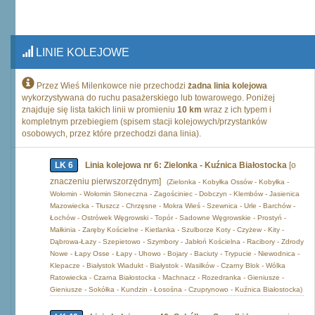
LINIE KOLEJOWE
Przez Wieś Milenkowce nie przechodzi
żadna linia kolejowa
wykorzystywana do ruchu pasażerskiego lub towarowego. Poniżej
znajduje się lista takich linii w promieniu
10 km
wraz z ich typem i
kompletnym przebiegiem (spisem stacji kolejowych/przystanków
osobowych, przez które przechodzi dana linia).
LK 6
Linia kolejowa nr 6: Zielonka - Kuźnica Białostocka
[o
znaczeniu pierwszorzędnym]
(Zielonka - Kobyłka Ossów - Kobyłka -
Wołomin - Wołomin Słoneczna - Zagościniec - Dobczyn - Klembów - Jasienica
Mazowiecka - Tłuszcz - Chrzęsne - Mokra Wieś - Szewnica - Urle - Barchów -
Łochów - Ostrówek Węgrowski - Topór - Sadowne Węgrowskie - Prostyń -
Małkinia - Zaręby Kościelne - Kietlanka - Szulborze Koty - Czyżew - Kity -
Dąbrowa-Łazy - Szepietowo - Szymbory - Jabłoń Kościelna - Racibory - Zdrody
Nowe - Łapy Osse - Łapy - Uhowo - Bojary - Baciuty - Trypucie - Niewodnica -
Klepacze - Białystok Wiadukt - Białystok - Wasilków - Czarny Blok - Wólka
Ratowiecka - Czarna Białostocka - Machnacz - Rozedranka - Gieniusze -
Gieniusze - Sokółka - Kundzin - Łosośna - Czuprynowo - Kuźnica Białostocka)