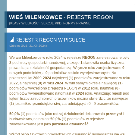
WIEŚ MILENKOWCE
- REJESTR REGON
(KLASY WIELKOŚCI, SEKCJE PKD, FORMY PRAWNE)
REJESTR REGON W PIGUŁCE
(Źródło: GUS, 31.XII.2024)
We wsi Milenkowce w roku 2024 w rejestrze
REGON
zarejestrowane były
2
podmioty gospodarki narodowej, z czego
1
stanowiła osoba fizyczna
prowadząca działalność gospodarczą. W tymże roku zarejestrowano
0
nowych podmiotów, a
0
podmiotów zostało wyrejestrowanych. Na
przestrzeni lat
2009
-
2024
najwięcej (
1
) podmiotów zarejestrowano w roku
2022
, a najmniej (
0
) w roku
2024
. W tym samym okresie najwięcej (
1
)
podmiotów wykreślono z rejestru REGON w
2012
roku, najmniej (
0
)
podmiotów wyrejestrowano natomiast w
2024
roku. Analizując rejestr pod
kątem liczby zatrudnionych pracowników można stwierdzić, że najwięcej
(
2
) jest
mikro-przedsiębiorstw
, zatrudniających 0 - 9 pracowników.
50,0%
(
1
) podmiotów jako rodzaj działalności deklarowało
przemysł i
budownictwo
, natomiast
50,0%
(
1
) podmiotów w rejestrze
zakwalifikowana jest jako
pozostała działalność
.
Wśród osób fizycznych prowadzących działalność gospodarczą we wsi