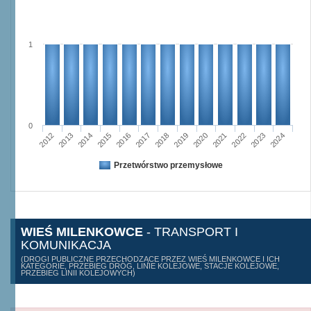
1
0
2015
2012
2022
2019
2013
2016
2023
2020
2017
2014
2024
2018
2021
Przetwórstwo przemysłowe
WIEŚ MILENKOWCE
- TRANSPORT I
KOMUNIKACJA
(DROGI PUBLICZNE PRZECHODZĄCE PRZEZ WIEŚ MILENKOWCE I ICH
KATEGORIE, PRZEBIEG DRÓG, LINIE KOLEJOWE, STACJE KOLEJOWE,
PRZEBIEG LINII KOLEJOWYCH)