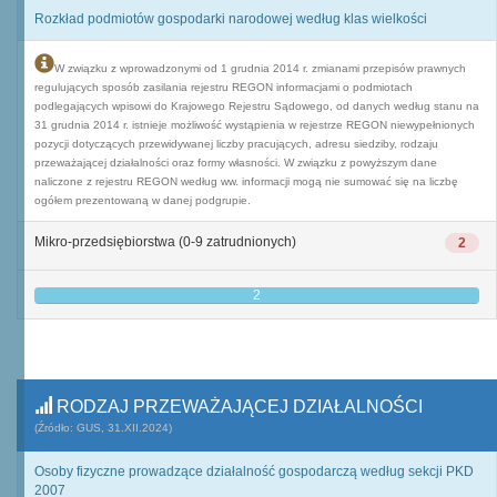
Rozkład podmiotów gospodarki narodowej według klas wielkości
W związku z wprowadzonymi od 1 grudnia 2014 r. zmianami przepisów prawnych
regulujących sposób zasilania rejestru REGON informacjami o podmiotach
podlegających wpisowi do Krajowego Rejestru Sądowego, od danych według stanu na
31 grudnia 2014 r. istnieje możliwość wystąpienia w rejestrze REGON niewypełnionych
pozycji dotyczących przewidywanej liczby pracujących, adresu siedziby, rodzaju
przeważającej działalności oraz formy własności. W związku z powyższym dane
naliczone z rejestru REGON według ww. informacji mogą nie sumować się na liczbę
ogółem prezentowaną w danej podgrupie.
Mikro-przedsiębiorstwa (0-9 zatrudnionych)
2
2
RODZAJ PRZEWAŻAJĄCEJ DZIAŁALNOŚCI
(Źródło: GUS, 31.XII.2024)
Osoby fizyczne prowadzące działalność gospodarczą według sekcji PKD
2007