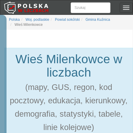
Pok
naw
Polska
Woj. podlaskie
Powiat sokólski
Gmina Kuźnica
Wieś Milenkowce
Wieś Milenkowce w
liczbach
(mapy, GUS, regon, kod
pocztowy, edukacja, kierunkowy,
demografia, statystyki, tabele,
linie kolejowe)