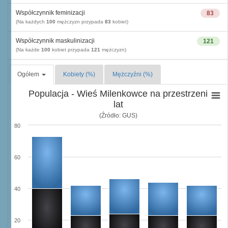
Współczynnik feminizacji
83
(Na każdych
100
mężczyzn przypada
83
kobiet)
Współczynnik maskulinizacji
121
(Na każde
100
kobiet przypada
121
mężczyzn)
Ogółem
Kobiety (%)
Mężczyźni (%)
Populacja - Wieś Milenkowce na przestrzeni
lat
(Źródło: GUS)
80
60
40
20