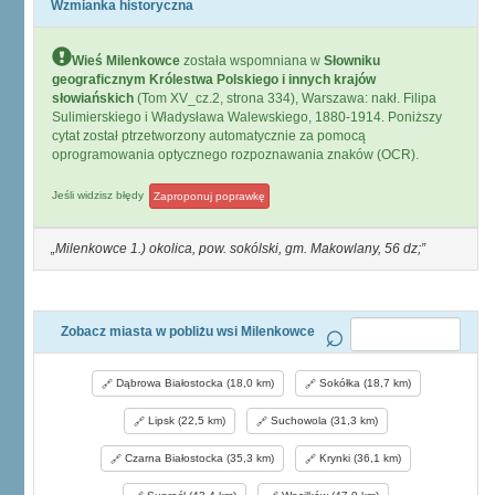
Wzmianka historyczna
Wieś Milenkowce
została wspomniana w
Słowniku
geograficznym Królestwa Polskiego i innych krajów
słowiańskich
(Tom XV_cz.2, strona 334), Warszawa: nakł. Filipa
Sulimierskiego i Władysława Walewskiego, 1880-1914. Poniższy
cytat został ptrzetworzony automatycznie za pomocą
oprogramowania optycznego rozpoznawania znaków (OCR).
Jeśli widzisz błędy
Zaproponuj poprawkę
Milenkowce 1.) okolica, pow. sokólski, gm. Makowlany, 56 dz;
Zobacz miasta w pobliżu wsi Milenkowce
Dąbrowa Białostocka (18,0 km)
Sokółka (18,7 km)
Lipsk (22,5 km)
Suchowola (31,3 km)
Czarna Białostocka (35,3 km)
Krynki (36,1 km)