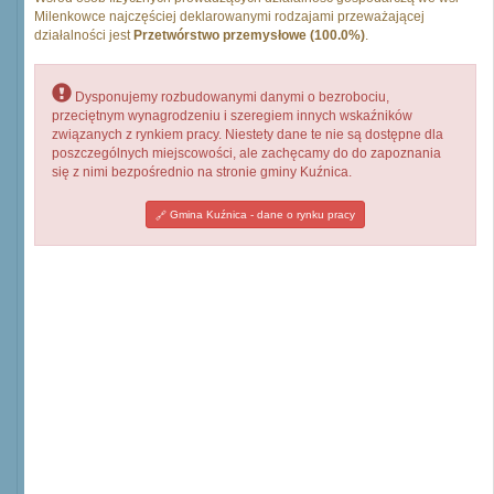
Milenkowce najczęściej deklarowanymi rodzajami przeważającej
działalności jest
Przetwórstwo przemysłowe (100.0%)
.
Dysponujemy rozbudowanymi danymi o bezrobociu,
przeciętnym wynagrodzeniu i szeregiem innych wskaźników
związanych z rynkiem pracy. Niestety dane te nie są dostępne dla
poszczególnych miejscowości, ale zachęcamy do do zapoznania
się z nimi bezpośrednio na stronie gminy Kuźnica.
Gmina Kuźnica - dane o rynku pracy