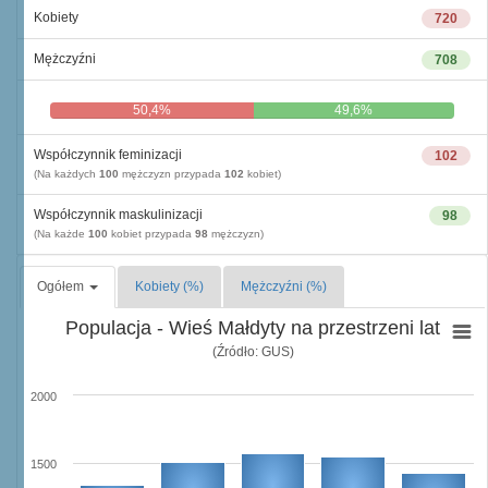
Kobiety
720
Mężczyźni
708
50,4%
49,6%
Współczynnik feminizacji
102
(Na każdych
100
mężczyzn przypada
102
kobiet)
Współczynnik maskulinizacji
98
(Na każde
100
kobiet przypada
98
mężczyzn)
Ogółem
Kobiety (%)
Mężczyźni (%)
Populacja - Wieś Małdyty na przestrzeni lat
(Źródło: GUS)
2000
1500