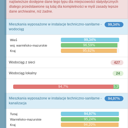
najświeższe dostępne dane tego typu dla miejscowości statystycznych
dlatego przedstawione są tutaj dla kompletności w myśl zasady lepsze
dane archiwalne, niż żadne.
Mieszkania wyposażone w instalacje techniczno-sanitarne -
99,34%
wodociąg
99,34%
Wieś
96,59%
woj. warmińsko-mazurskie
95,62%
Kraj
Wodociąg z sieci
427
Wodociąg lokalny
24
94,7%
5,3%
Mieszkania wyposażone w instalacje techniczno-sanitarne -
94,97%
kanalizacja
94,97%
Tutaj
95,24%
Warmińsko-mazurskie
94,20%
Kraj