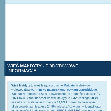
WIEŚ MAŁDYTY
- PODSTAWOWE
INFORMACJE
Wieś Małdyty
to wieś leżąca w gminie
Małdyty
. Należy do
województwa
warmińsko-mazurskiego
,
powiatu ostródzkiego
.
Według Narodowego Spisu Powszechnego Ludności i Mieszkań z
2021 roku liczba ludności we wsi Małdyty to
1 428
z czego
50,4%
mieszkańców stanowią kobiety, a
49,6%
ludności to mężczyźni.
Miejscowość zamieszkuje
24,8%
mieszkańców gminy. Identyfikator
miejscowości Małdyty w systemie
SIMC
to
0481407
, a współrzędne