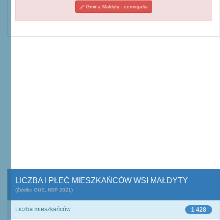
Gmina Małdyty - demogafia
LICZBA I PŁEĆ MIESZKAŃCÓW WSI MAŁDYTY
(Źródło: GUS, NSP 2021)
Liczba mieszkańców
1 428