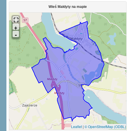
Wieś Małdyty na mapie
Leaflet
|
© OpenStreetMap (ODBL)