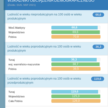
WSKAŹNIKI OBCIĄŻENIA DEMOGRAFICZNEGO
(Źródło: GUS, NSP 2021)
Ludność w wieku nieprodukcyjnym na 100 osób w wieku
66,6
produkcyjnym
66,6
Wieś Małdyty
69,6
Województwo
70,8
Polska
Ludność w wieku poprodukcyjnym na 100 osób w wieku
36,3
produkcyjnym
36,3
Tutaj
38,7
woj. warmińsko-mazurskie
39,5
Polska
Ludność w wieku poprodukcyjnym na 100 osób w wieku
119,6
przedprodukcyjnym
119,6
Tutaj
125,3
Województwo
126,0
Cała Polska