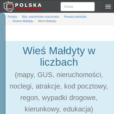
Pok
naw
Polska
Woj. warmińsko-mazurskie
Powiat ostródzki
Gmina Małdyty
Wieś Małdyty
Wieś Małdyty w
liczbach
(mapy, GUS, nieruchomości,
noclegi, atrakcje, kod pocztowy,
regon, wypadki drogowe,
kierunkowy, edukacja)