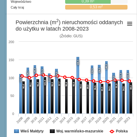
2
0,39 m
Województwo
2
0,53 m
Cały kraj
2
Powierzchnia (m
) nieruchomości oddanych
do użytku w latach 2008-2023
(Źródło: GUS)
200
150
158,3
146,0
136,0
135,3
134,5
131,5
128,7
124,8
121,3
122,0
114,0
112,3
100
111,0
101,8
97,7
96,2
95,9
95,9
95,9
95,1
91,9
90,4
90,6
89,0
88,0
86,5
84,5
84,5
83,3
50
0
2008
2009
2010
2011
2012
2013
2014
2015
2016
2017
2018
2019
2020
2021
2022
2023
Wieś Małdyty
Woj. warmińsko-mazurskie
Polska