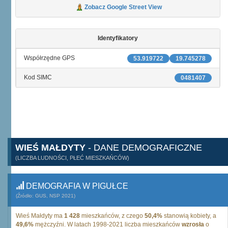
Zobacz Google Street View
Identyfikatory
Współrzędne GPS
53.919722
19.745278
Kod SIMC
0481407
WIEŚ MAŁDYTY
- DANE DEMOGRAFICZNE
(LICZBA LUDNOŚCI, PŁEĆ MIESZKAŃCÓW)
DEMOGRAFIA W PIGUŁCE
(Źródło: GUS, NSP 2021)
Wieś Małdyty ma
1 428
mieszkańców, z czego
50,4%
stanowią kobiety, a
49,6%
mężczyźni. W latach 1998-2021 liczba mieszkańców
wzrosła
o