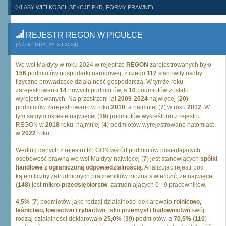
(KLASY WIELKOŚCI, SEKCJE PKD, FORMY PRAWNE)
REJESTR REGON W PIGUŁCE
(Źródło: GUS, 31.XII.2024)
We wsi Małdyty w roku 2024 w rejestrze
REGON
zarejestrowanych było
156
podmiotów gospodarki narodowej, z czego
117
stanowiły osoby
fizyczne prowadzące działalność gospodarczą. W tymże roku
zarejestrowano
14
nowych podmiotów, a
10
podmiotów zostało
wyrejestrowanych. Na przestrzeni lat
2009
-
2024
najwięcej (
20
)
podmiotów zarejestrowano w roku
2010
, a najmniej (
7
) w roku
2012
. W
tym samym okresie najwięcej (
19
) podmiotów wykreślono z rejestru
REGON w
2018
roku, najmniej (
4
) podmiotów wyrejestrowano natomiast
w
2022
roku.
Według danych z rejestru REGON wśród podmiotów posiadających
osobowość prawną we wsi Małdyty najwięcej (
7
) jest stanowiących
spółki
handlowe z ograniczoną odpowiedzialnością
. Analizując rejestr pod
kątem liczby zatrudnionych pracowników można stwierdzić, że najwięcej
(
148
) jest
mikro-przedsiębiorstw
, zatrudniających 0 - 9 pracowników.
4,5%
(
7
) podmiotów jako rodzaj działalności deklarowało
rolnictwo,
leśnictwo, łowiectwo i rybactwo
, jako
przemysł i budownictwo
swój
rodzaj działalności deklarowało
25,0%
(
39
) podmiotów, a
70,5%
(
110
)