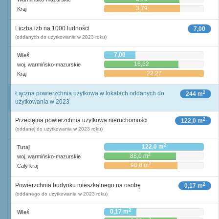
3,79
Kraj
Liczba izb na 1000 ludności
7,00
(oddanych do użytkowania w 2023 roku)
7,00
Wieś
16,62
woj. warmińsko-mazurskie
22,27
Kraj
2
Łączna powierzchnia użytkowa w lokalach oddanych do
244 m
użytkowania w 2023
2
Przeciętna powierzchnia użytkowa nieruchomości
122,0 m
(oddanej do użytkowania w 2023 roku)
2
122,0 m
Tutaj
2
88,0 m
woj. warmińsko-mazurskie
2
90,0 m
Cały kraj
2
Powierzchnia budynku mieszkalnego na osobę
0,17 m
(oddanego do użytkowania w 2023 roku)
2
0,17 m
Wieś