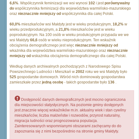
6,6%
. Współczynnik feminizacji we wsi wynosi
102
i jest
porównywalny
do
współczynnika feminizacji dla województwa warmińsko-mazurskiego
oraz
nieznacznie mniejszy od
współczynnika dla całej Polski.
60,0%
mieszkańców wsi Małdyty jest w wieku produkcyjnym,
18,2%
w
wieku przedprodukcyjnym, a
21,8%
mieszkańców jest w wieku
poprodukcyjnym. Na 100 osób w wieku produkcyjnym przypada we we
wsi Małdyty
66,6
osób w wieku nieprodukcyjnym. Ten wskaźnik
obciążenia demograficznego jest więc
nieznacznie mniejszy od
wkażnika dla województwa warmińsko-mazurskiego oraz
nieznacznie
mniejszy od
wskażnika obciążenia demograficznego dla całej Polski.
Według danych archiwalnych pochodzących z Narodowego Spisu
Powszechnego Ludności i Mieszkań w
2002
roku we wsi Małdyty było
525
gospodarstw domowych. Wśród nich dominowały gospodarstwa
zamieszkałe przez
jedną osobę
- takich gospodarstw było
136
.
Dostępność danych demograficznych jest mocno ograniczona
dla miejscowości statystycznych. Na poziomie gminy dostępnych
jest znacznie więcej wskaźników m.in. aktualny wiek i stan cywilny
mieszkańców, liczba małżeństw i rozwodów, przyrost naturalny,
migracja ludności oraz prognozowana populacja.
Zainteresowanych wspomnianymi obszarami zachęcamy do do
zapoznania się z nimi bezpośrednio na stronie gminy Małdyty.