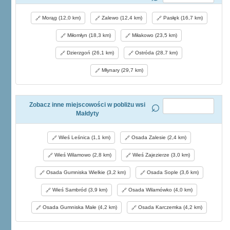
Morąg (12,0 km)
Zalewo (12,4 km)
Pasłęk (16,7 km)
Miłomłyn (18,3 km)
Miłakowo (23,5 km)
Dzierzgoń (26,1 km)
Ostróda (28,7 km)
Młynary (29,7 km)
Zobacz inne miejscowości w pobliżu wsi
Małdyty
Wieś Leśnica (1,1 km)
Osada Zalesie (2,4 km)
Wieś Wilamowo (2,8 km)
Wieś Zajezierze (3,0 km)
Osada Gumniska Wielkie (3,2 km)
Osada Sople (3,6 km)
Wieś Sambród (3,9 km)
Osada Wilamówko (4,0 km)
Osada Gumniska Małe (4,2 km)
Osada Karczemka (4,2 km)