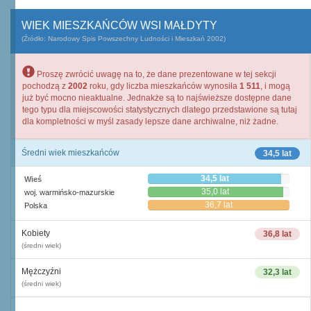
WIEK MIESZKAŃCÓW WSI MAŁDYTY
(Źródło: Narodowy Spis Powszechny Ludności i Mieszkań 2002)
Proszę zwrócić uwagę na to, że dane prezentowane w tej sekcji
pochodzą z
2002
roku, gdy liczba mieszkańców wynosiła
1 511
, i mogą
już być mocno nieaktualne. Jednakże są to najświeższe dostępne dane
tego typu dla miejscowości statystycznych dlatego przedstawione są tutaj
dla kompletności w myśl zasady lepsze dane archiwalne, niż żadne.
Średni wiek mieszkańców
34,5 lat
34,5 lat
Wieś
35,0 lat
woj. warmińsko-mazurskie
36,7 lat
Polska
Kobiety
36,8 lat
(średni wiek)
Mężczyźni
32,3 lat
(średni wiek)