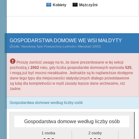
Kobiety
Mężczyźni
GOSPODARSTWA DOMOWE WE WSI MAŁDYTY
(Źródło: Narodowy Spis Powszechny Ludności i Mieszkań 2002)
Proszę zwrócić uwagę na to, że dane prezentowane w tej sekcji
pochodzą z
2002
roku, gdy liczba gospodarstw domowych wynosiła
525
,
i mogą już być mocno nieaktualne. Jednakże są to najświeższe dostępne
dane tego typu dla miejscowości statystycznych dlatego przedstawione
są tutaj dla kompletności w myśl zasady lepsze dane archiwalne, niż
żadne.
Gospodarstwa domowe według liczby osób
Gospodarstwa domowe według liczby osób
1 osoba
2 osoby