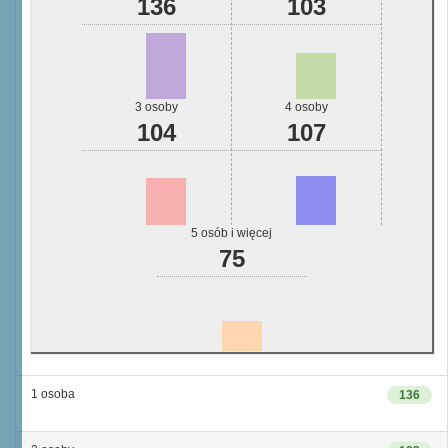
136
103
3 osoby
4 osoby
104
107
5 osób i więcej
75
1 osoba
136