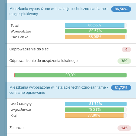
Mieszkania wyposażone w instalacje techniczno-sanitarne -
86,56%
ustęp spłukiwany
86,56%
Tutaj
89,67%
Województwo
88,08%
Cała Polska
Odprowadzenie do sieci
4
Odprowadzenie do urządzenia lokalnego
389
1,0%
99,0%
Mieszkania wyposażone w instalacje techniczno-sanitarne -
81,72%
centralne ogrzewanie
81,72%
Wieś Małdyty
78,21%
Województwo
77,80%
Kraj
Zbiorcze
145