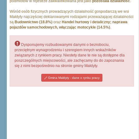
podmiotów w rejestrze zakwalifikowana jest jako
pozostała działalność
.
Wśród osób fizycznych prowadzących działalność gospodarczą we wsi
Małdyty najczęściej deklarowanymi rodzajami przeważającej działalności
są
Budownictwo (18.8%)
oraz
Handel hurtowy i detaliczny; naprawa
pojazdów samochodowych, włączając motocykle (14.5%)
.
Dysponujemy rozbudowanymi danymi o bezrobociu,
przeciętnym wynagrodzeniu i szeregiem innych wskaźników
związanych z rynkiem pracy. Niestety dane te nie są dostępne dla
poszczególnych miejscowości, ale zachęcamy do do zapoznania
się z nimi bezpośrednio na stronie gminy Małdyty.
Gmina Małdyty - dane o rynku pracy