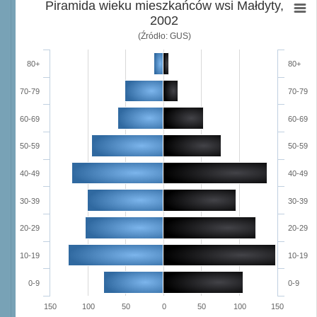
Piramida wieku mieszkańców wsi Małdyty,
2002
(Źródło: GUS)
80+
80+
70-79
70-79
60-69
60-69
50-59
50-59
40-49
40-49
30-39
30-39
20-29
20-29
10-19
10-19
0-9
0-9
150
100
50
0
50
100
150