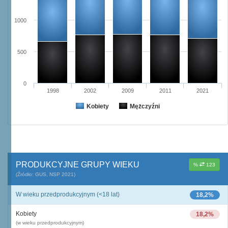
1000
500
0
1998
2002
2009
2011
2021
Kobiety
Mężczyźni
PRODUKCYJNE GRUPY WIEKU
%
123
(Źródło: GUS, NSP 2021)
W wieku przedprodukcyjnym (<18 lat)
18,2%
Kobiety
18,2%
(w wieku przedprodukcyjnym)