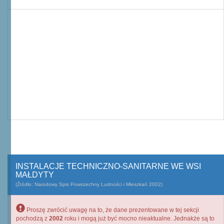
INSTALACJE TECHNICZNO-SANITARNE WE WSI
MAŁDYTY
(Źródło: Narodowy Spis Powszechny Ludności i Mieszkań 2002)
Proszę zwrócić uwagę na to, że dane prezentowane w tej sekcji
pochodzą z
2002
roku i mogą już być mocno nieaktualne. Jednakże są to