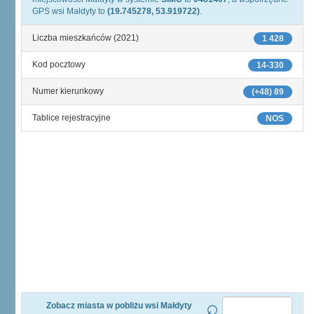
GPS wsi Małdyty to
(19.745278, 53.919722)
.
Liczba mieszkańców (2021)
1 428
Kod pocztowy
14-330
Numer kierunkowy
(+48) 89
Tablice rejestracyjne
NOS
Zobacz miasta w pobliżu wsi Małdyty