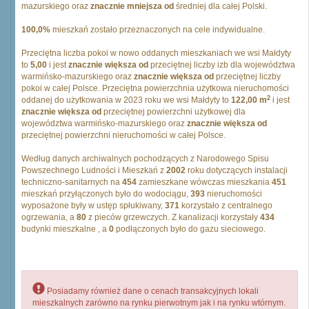
mazurskiego oraz
znacznie mniejsza od
średniej dla całej Polski.
100,0%
mieszkań zostało przeznaczonych na cele indywidualne.
Przeciętna liczba pokoi w nowo oddanych mieszkaniach we wsi Małdyty
to
5,00
i jest
znacznie większa od
przeciętnej liczby izb dla województwa
warmińsko-mazurskiego oraz
znacznie większa od
przeciętnej liczby
pokoi w całej Polsce. Przeciętna powierzchnia użytkowa nieruchomości
2
oddanej do użytkowania w 2023 roku we wsi Małdyty to
122,00 m
i jest
znacznie większa od
przeciętnej powierzchni użytkowej dla
województwa warmińsko-mazurskiego oraz
znacznie większa od
przeciętnej powierzchni nieruchomości w całej Polsce.
Według danych archiwalnych pochodzących z Narodowego Spisu
Powszechnego Ludności i Mieszkań z
2002
roku dotyczących instalacji
techniczno-sanitarnych na
454
zamieszkane wówczas mieszkania
451
mieszkań przyłączonych było do wodociągu,
393
nieruchomości
wyposażone były w ustęp spłukiwany,
371
korzystało z centralnego
ogrzewania, a
80
z pieców grzewczych. Z kanalizacji korzystały
434
budynki mieszkalne , a
0
podłączonych było do gazu sieciowego.
Posiadamy również dane o cenach transakcyjnych lokali
mieszkalnych zarówno na rynku pierwotnym jak i na rynku wtórnym.