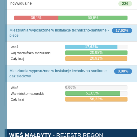
Indywidualne
226
39,1%
60,9%
Mieszkania wyposażone w instalacje techniczno-sanitarne -
17,62%
piece
17,62%
Wieś
20,98%
woj. warmińsko-mazurskie
20,91%
Cały kraj
Mieszkania wyposażone w instalacje techniczno-sanitarne -
0,00%
gaz sieciowy
0,00%
Wieś
51,05%
Warmińsko-mazurskie
58,32%
Cały kraj
WIEŚ MAŁDYTY
- REJESTR REGON