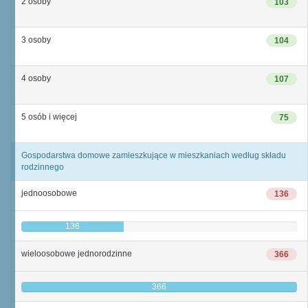
2 osoby
103
3 osoby
104
4 osoby
107
5 osób i więcej
75
Gospodarstwa domowe zamieszkujące w mieszkaniach według składu
rodzinnego
jednoosobowe
136
136
wieloosobowe jednorodzinne
366
366