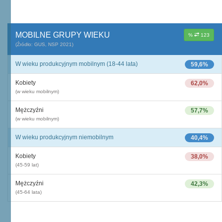
MOBILNE GRUPY WIEKU
%
123
(Źródło: GUS, NSP 2021)
W wieku produkcyjnym mobilnym (18-44 lata)
59,6%
Kobiety
62,0%
(w wieku mobilnym)
Mężczyźni
57,7%
(w wieku mobilnym)
W wieku produkcyjnym niemobilnym
40,4%
Kobiety
38,0%
(45-59 lat)
Mężczyźni
42,3%
(45-64 lata)