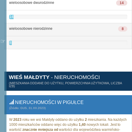
wieloosobowe dwurodzinne
14
14
wieloosobowe nierodzinne
8
8
WIEŚ MAŁDYTY
- NIERUCHOMOŚCI
(MIESZKANIA ODDANE DO UŻYTKU, POWIERZCHNIA UŻYTKOWA, LICZBA
IZB)
NIERUCHOMOŚCI W PIGUŁCE
(Źródło: GUS, 31.XII.2023)
W
2023
roku we wsi Małdyty oddano do użytku
2
mieszkania. Na każdych
1000 mieszkańców oddano więc do użytku
1,40
nowych lokali. Jest to
wartość
znacznie mniejsza od
wartości dla województwa warmińsko-