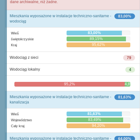
dane archiwalne, niż żadne.
Mieszkania wyposażone w instalacje techniczno-sanitarne -
83,00%
wodociąg
83,00%
Wieś
89,15%
świętokrzyskie
95,62%
Kraj
Wodociąg z sieci
79
Wodociąg lokalny
4
95,2%
4,8%
Mieszkania wyposażone w instalacje techniczno-sanitarne -
81,63%
kanalizacja
81,63%
Wieś
83,49%
Województwo
94,20%
Cały kraj
Mieszkania wyposażone w instalacje techniczno-sanitarne -
64,00%