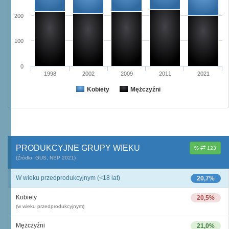
200
100
0
1998
2002
2009
2011
2021
Kobiety
Mężczyźni
PRODUKCYJNE GRUPY WIEKU
%
123
(Źródło: GUS, NSP 2021)
W wieku przedprodukcyjnym (<18 lat)
20,7%
Kobiety
20,5%
(w wieku przedprodukcyjnym)
Mężczyźni
21,0%