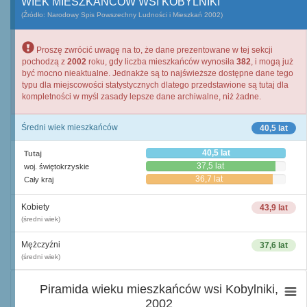
WIEK MIESZKAŃCÓW WSI KOBYLNIKI
(Źródło: Narodowy Spis Powszechny Ludności i Mieszkań 2002)
Proszę zwrócić uwagę na to, że dane prezentowane w tej sekcji
pochodzą z
2002
roku, gdy liczba mieszkańców wynosiła
382
, i mogą już
być mocno nieaktualne. Jednakże są to najświeższe dostępne dane tego
typu dla miejscowości statystycznych dlatego przedstawione są tutaj dla
kompletności w myśl zasady lepsze dane archiwalne, niż żadne.
Średni wiek mieszkańców
40,5 lat
40,5 lat
Tutaj
37,5 lat
woj. świętokrzyskie
36,7 lat
Cały kraj
Kobiety
43,9 lat
(średni wiek)
Mężczyźni
37,6 lat
(średni wiek)
Piramida wieku mieszkańców wsi Kobylniki,
2002