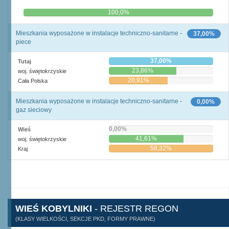
0,0%
100,0%
Mieszkania wyposażone w instalacje techniczno-sanitarne -
37,00%
piece
37,00%
Tutaj
23,86%
woj. świętokrzyskie
20,91%
Cała Polska
Mieszkania wyposażone w instalacje techniczno-sanitarne -
0,00%
gaz sieciowy
0,00%
Wieś
41,61%
woj. świętokrzyskie
58,32%
Kraj
WIEŚ KOBYLNIKI
- REJESTR REGON
(KLASY WIELKOŚCI, SEKCJE PKD, FORMY PRAWNE)