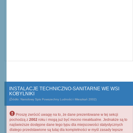
INSTALACJE TECHNICZNO-SANITARNE WE WSI
KOBYLNIKI
(Źródło: Narodowy Spis Powszechny Ludności i Mieszkań 2002)
Proszę zwrócić uwagę na to, że dane prezentowane w tej sekcji
pochodzą z
2002
roku i mogą już być mocno nieaktualne. Jednakże są to
najświeższe dostępne dane tego typu dla miejscowości statystycznych
dlatego przedstawione są tutaj dla kompletności w myśl zasady lepsze