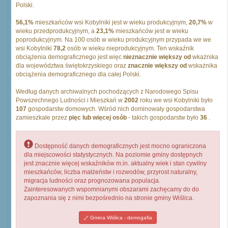
Polski.
56,1%
mieszkańców wsi Kobylniki jest w wieku produkcyjnym,
20,7%
w
wieku przedprodukcyjnym, a
23,1%
mieszkańców jest w wieku
poprodukcyjnym. Na 100 osób w wieku produkcyjnym przypada we we
wsi Kobylniki
78,2
osób w wieku nieprodukcyjnym. Ten wskaźnik
obciążenia demograficznego jest więc
nieznacznie większy od
wkażnika
dla województwa świętokrzyskiego oraz
znacznie większy od
wskażnika
obciążenia demograficznego dla całej Polski.
Według danych archiwalnych pochodzących z Narodowego Spisu
Powszechnego Ludności i Mieszkań w
2002
roku we wsi Kobylniki było
107
gospodarstw domowych. Wśród nich dominowały gospodarstwa
zamieszkałe przez
pięc lub więcej osób
- takich gospodarstw było
36
.
Dostępność danych demograficznych jest mocno ograniczona
dla miejscowości statystycznych. Na poziomie gminy dostępnych
jest znacznie więcej wskaźników m.in. aktualny wiek i stan cywilny
mieszkańców, liczba małżeństw i rozwodów, przyrost naturalny,
migracja ludności oraz prognozowana populacja.
Zainteresowanych wspomnianymi obszarami zachęcamy do do
zapoznania się z nimi bezpośrednio na stronie gminy Wiślica.
Gmina Wiślica - demogafia