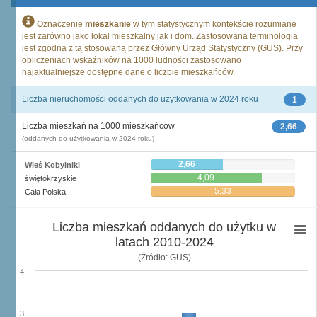
Oznaczenie
mieszkanie
w tym statystycznym kontekście rozumiane
jest zarówno jako lokal mieszkalny jak i dom. Zastosowana terminologia
jest zgodna z tą stosowaną przez Główny Urząd Statystyczny (GUS). Przy
obliczeniach wskaźników na 1000 ludności zastosowano
najaktualniejsze dostępne dane o liczbie mieszkańców.
Liczba nieruchomości oddanych do użytkowania w 2024 roku
1
Liczba mieszkań na 1000 mieszkańców
2,66
(oddanych do użytkowania w 2024 roku)
2,66
Wieś Kobylniki
4,09
świętokrzyskie
5,33
Cała Polska
Liczba mieszkań oddanych do użytku w
latach 2010-2024
(Źródło: GUS)
4
3