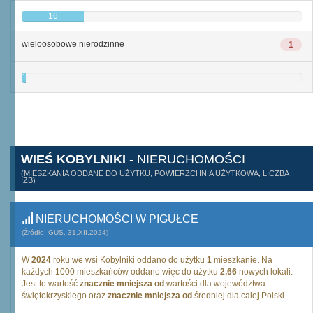
16
wieloosobowe nierodzinne
1
1
WIEŚ KOBYLNIKI
- NIERUCHOMOŚCI
(MIESZKANIA ODDANE DO UŻYTKU, POWIERZCHNIA UŻYTKOWA, LICZBA
IZB)
NIERUCHOMOŚCI W PIGUŁCE
(Źródło: GUS, 31.XII.2024)
W
2024
roku we wsi Kobylniki oddano do użytku
1
mieszkanie. Na
każdych 1000 mieszkańców oddano więc do użytku
2,66
nowych lokali.
Jest to wartość
znacznie mniejsza od
wartości dla województwa
świętokrzyskiego oraz
znacznie mniejsza od
średniej dla całej Polski.