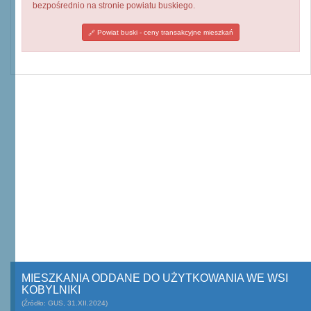
bezpośrednio na stronie powiatu buskiego.
Powiat buski - ceny transakcyjne mieszkań
MIESZKANIA ODDANE DO UŻYTKOWANIA WE WSI
KOBYLNIKI
(Źródło: GUS, 31.XII.2024)