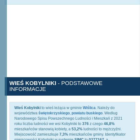
WIEŚ KOBYLNIKI
- PODSTAWOWE
INFORMACJE
Wieś Kobylniki
to wieś leżąca w gminie
Wiślica
. Należy do
województwa
świętokrzyskiego
,
powiatu buskiego
. Według
Narodowego Spisu Powszechnego Ludności i Mieszkań z 2021
roku liczba ludności we wsi Kobylniki to
376
z czego
46,8%
mieszkańców stanowią kobiety, a
53,2%
ludności to mężczyźni.
Miejscowość zamieszkuje
7,3%
mieszkańców gminy. Identyfikator
miejscowości Kobylniki w systemie
SIMC
to
0277167
, a