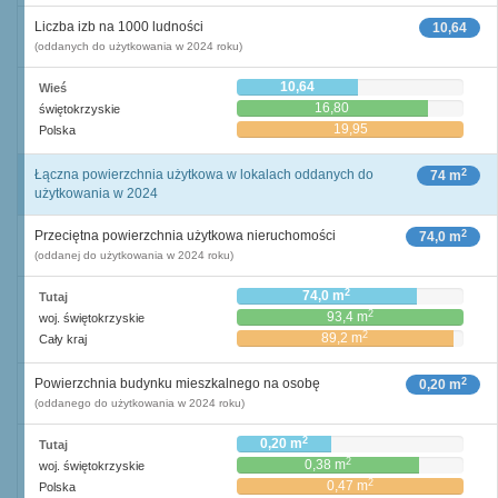
Liczba izb na 1000 ludności
10,64
(oddanych do użytkowania w 2024 roku)
10,64
Wieś
16,80
świętokrzyskie
19,95
Polska
2
Łączna powierzchnia użytkowa w lokalach oddanych do
74 m
użytkowania w 2024
2
Przeciętna powierzchnia użytkowa nieruchomości
74,0 m
(oddanej do użytkowania w 2024 roku)
2
74,0 m
Tutaj
2
93,4 m
woj. świętokrzyskie
2
89,2 m
Cały kraj
2
Powierzchnia budynku mieszkalnego na osobę
0,20 m
(oddanego do użytkowania w 2024 roku)
2
0,20 m
Tutaj
2
0,38 m
woj. świętokrzyskie
2
0,47 m
Polska