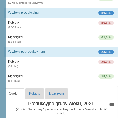
(w wieku przedprodukcyjnym)
W wieku produkcyjnym
56,1%
Kobiety
50,6%
(18-59 lat)
Mężczyźni
61,0%
(18-64 lata)
W wieku poprodukcyjnym
23,1%
Kobiety
29,0%
(59+ lat)
Mężczyźni
18,0%
(64+ lata)
Ogółem
Kobiety
Mężczyźni
Produkcyjne grupy wieku, 2021
(Źródło: Narodowy Spis Powszechny Ludności i Mieszkań, NSP
2021)