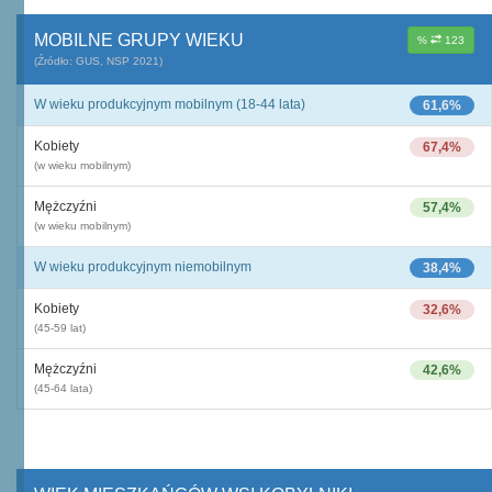
MOBILNE GRUPY WIEKU
%
123
(Źródło: GUS, NSP 2021)
W wieku produkcyjnym mobilnym (18-44 lata)
61,6%
Kobiety
67,4%
(w wieku mobilnym)
Mężczyźni
57,4%
(w wieku mobilnym)
W wieku produkcyjnym niemobilnym
38,4%
Kobiety
32,6%
(45-59 lat)
Mężczyźni
42,6%
(45-64 lata)