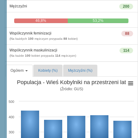
Mężczyźni
200
46,8%
53,2%
Współczynnik feminizacji
88
(Na każdych
100
mężczyzn przypada
88
kobiet)
Współczynnik maskulinizacji
114
(Na każde
100
kobiet przypada
114
mężczyzn)
Ogółem
Kobiety (%)
Mężczyźni (%)
Populacja - Wieś Kobylniki na przestrzeni lat
(Źródło: GUS)
500
400
300