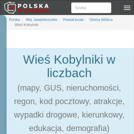
Pok
naw
Polska
Woj. świętokrzyskie
Powiat buski
Gmina Wiślica
Wieś Kobylniki
Wieś Kobylniki w
liczbach
(mapy, GUS, nieruchomości,
regon, kod pocztowy, atrakcje,
wypadki drogowe, kierunkowy,
edukacja, demografia)