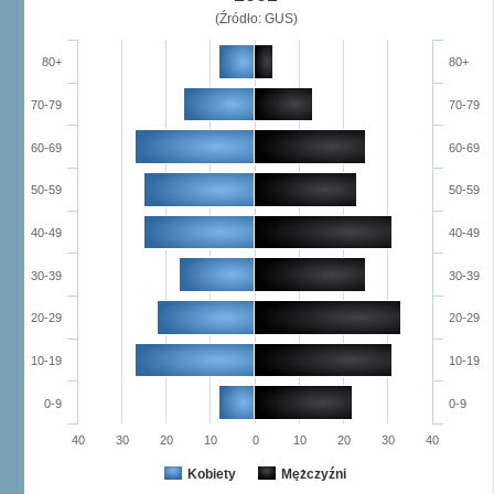
(Źródło: GUS)
80+
80+
70-79
70-79
60-69
60-69
50-59
50-59
40-49
40-49
30-39
30-39
20-29
20-29
10-19
10-19
0-9
0-9
40
30
20
10
0
10
20
30
40
Kobiety
Mężczyźni