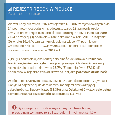
REJESTR REGON W PIGUŁCE
(Źródło: GUS, 31.XII.2024)
We wsi Kobylniki w roku 2024 w rejestrze
REGON
zarejestrowanych było
14
podmiotów gospodarki narodowej, z czego
12
stanowiły osoby
fizyczne prowadzące działalność gospodarczą. Na przestrzeni lat
2009
-
2024
najwięcej (
3
) podmiotów zarejestrowano w roku
2018
, a najmniej
(
0
) w roku
2014
. W tym samym okresie najwięcej (
4
) podmiotów
wykreślono z rejestru REGON w
2013
roku, najmniej (
1
) podmiotów
wyrejestrowano natomiast w
2019
roku.
7,1%
(
1
) podmiotów jako rodzaj działalności deklarowało
rolnictwo,
leśnictwo, łowiectwo i rybactwo
, jako
przemysł i budownictwo
swój
rodzaj działalności deklarowało
35,7%
(
5
) podmiotów, a
57,1%
(
8
)
podmiotów w rejestrze zakwalifikowana jest jako
pozostała działalność
.
Wśród osób fizycznych prowadzących działalność gospodarczą we wsi
Kobylniki najczęściej deklarowanymi rodzajami przeważającej
działalności są
Budownictwo (33.3%)
oraz
Działalność w zakresie usług
administrowania i działalność wspierająca (16.7%)
.
Dysponujemy rozbudowanymi danymi o bezrobociu,
przeciętnym wynagrodzeniu i szeregiem innych wskaźników