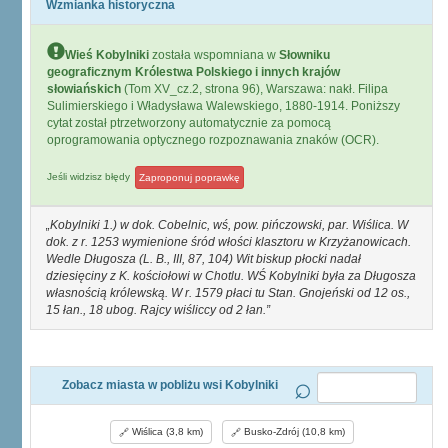
Wzmianka historyczna
Wieś Kobylniki
została wspomniana w
Słowniku
geograficznym Królestwa Polskiego i innych krajów
słowiańskich
(Tom XV_cz.2, strona 96), Warszawa: nakł. Filipa
Sulimierskiego i Władysława Walewskiego, 1880-1914. Poniższy
cytat został ptrzetworzony automatycznie za pomocą
oprogramowania optycznego rozpoznawania znaków (OCR).
Jeśli widzisz błędy
Zaproponuj poprawkę
Kobylniki 1.) w dok. Cobelnic, wś, pow. pińczowski, par. Wiślica. W
dok. z r. 1253 wymienione śród włości klasztoru w Krzyżanowicach.
Wedle Długosza (L. B., III, 87, 104) Wit biskup płocki nadał
dziesięciny z K. kościołowi w Chotlu. WŚ Kobylniki była za Długosza
własnością królewską. W r. 1579 płaci tu Stan. Gnojeński od 12 os.,
15 łan., 18 ubog. Rajcy wiśliccy od 2 łan.
Zobacz miasta w pobliżu wsi Kobylniki
Wiślica (3,8 km)
Busko-Zdrój (10,8 km)