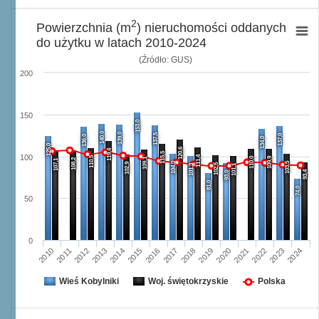
2
Powierzchnia (m
) nieruchomości oddanych
do użytku w latach 2010-2024
(Źródło: GUS)
200
150
153,0
140,0
139,0
137,5
137,0
136,0
134,0
125,0
120,6
119,4
115,5
100
111,4
110,5
110,0
109,9
109,1
108,2
107,1
104,0
103,5
102,9
102,5
101,3
101,1
93,4
93,0
81,0
74,0
50
0
2013
2020
2024
2016
2012
2019
2023
2015
2011
2018
2022
2014
2010
2017
2021
Wieś Kobylniki
Woj. świętokrzyskie
Polska