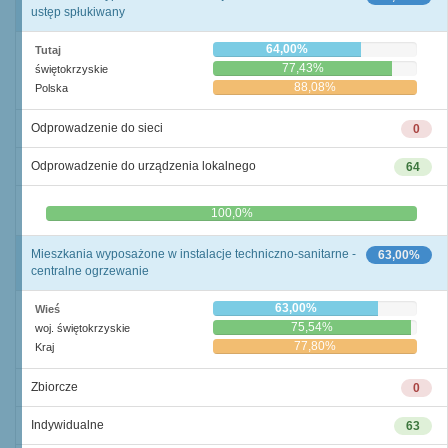
ustęp spłukiwany
64,00%
Tutaj
77,43%
świętokrzyskie
88,08%
Polska
Odprowadzenie do sieci
0
Odprowadzenie do urządzenia lokalnego
64
0,0%
100,0%
Mieszkania wyposażone w instalacje techniczno-sanitarne -
63,00%
centralne ogrzewanie
63,00%
Wieś
75,54%
woj. świętokrzyskie
77,80%
Kraj
Zbiorcze
0
Indywidualne
63