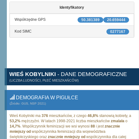
Identyfikatory
Współrzędne GPS
50.381389
20.659444
Kod SIMC
0277167
WIEŚ KOBYLNIKI
- DANE DEMOGRAFICZNE
(LICZBA LUDNOŚCI, PŁEĆ MIESZKAŃCÓW)
DEMOGRAFIA W PIGUŁCE
(Źródło: GUS, NSP 2021)
Wieś Kobylniki ma
376
mieszkańców, z czego
46,8%
stanowią kobiety, a
53,2%
mężczyźni. W latach 1998-2021 liczba mieszkańców
zmalała
o
14,7%
. Współczynnik feminizacji we wsi wynosi
88
i jest
znacznie
mniejszy od
współczynnika feminizacji dla województwa
świętokrzyskiego oraz
znacznie mniejszy od
współczynnika dla całej