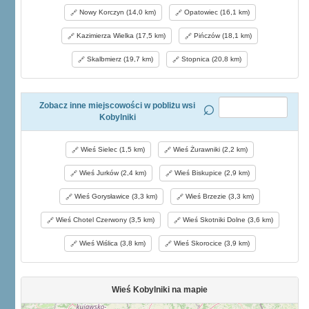
Nowy Korczyn (14,0 km)
Opatowiec (16,1 km)
Kazimierza Wielka (17,5 km)
Pińczów (18,1 km)
Skalbmierz (19,7 km)
Stopnica (20,8 km)
Zobacz inne miejscowości w pobliżu wsi
Kobylniki
Wieś Sielec (1,5 km)
Wieś Żurawniki (2,2 km)
Wieś Jurków (2,4 km)
Wieś Biskupice (2,9 km)
Wieś Gorysławice (3,3 km)
Wieś Brzezie (3,3 km)
Wieś Chotel Czerwony (3,5 km)
Wieś Skotniki Dolne (3,6 km)
Wieś Wiślica (3,8 km)
Wieś Skorocice (3,9 km)
Wieś Kobylniki na mapie