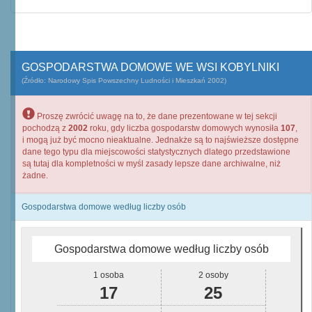
GOSPODARSTWA DOMOWE WE WSI KOBYLNIKI
(Źródło: Narodowy Spis Powszechny Ludności i Mieszkań 2002)
Proszę zwrócić uwagę na to, że dane prezentowane w tej sekcji
pochodzą z
2002
roku, gdy liczba gospodarstw domowych wynosiła
107
,
i mogą już być mocno nieaktualne. Jednakże są to najświeższe dostępne
dane tego typu dla miejscowości statystycznych dlatego przedstawione
są tutaj dla kompletności w myśl zasady lepsze dane archiwalne, niż
żadne.
Gospodarstwa domowe według liczby osób
Gospodarstwa domowe według liczby osób
1 osoba
2 osoby
17
25