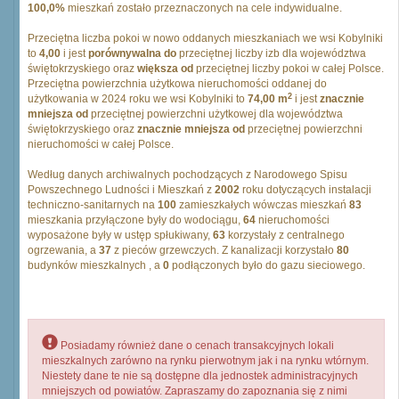
100,0%
mieszkań zostało przeznaczonych na cele indywidualne.
Przeciętna liczba pokoi w nowo oddanych mieszkaniach we wsi Kobylniki
to
4,00
i jest
porównywalna do
przeciętnej liczby izb dla województwa
świętokrzyskiego oraz
większa od
przeciętnej liczby pokoi w całej Polsce.
Przeciętna powierzchnia użytkowa nieruchomości oddanej do
2
użytkowania w 2024 roku we wsi Kobylniki to
74,00 m
i jest
znacznie
mniejsza od
przeciętnej powierzchni użytkowej dla województwa
świętokrzyskiego oraz
znacznie mniejsza od
przeciętnej powierzchni
nieruchomości w całej Polsce.
Według danych archiwalnych pochodzących z Narodowego Spisu
Powszechnego Ludności i Mieszkań z
2002
roku dotyczących instalacji
techniczno-sanitarnych na
100
zamieszkałych wówczas mieszkań
83
mieszkania przyłączone były do wodociągu,
64
nieruchomości
wyposażone były w ustęp spłukiwany,
63
korzystały z centralnego
ogrzewania, a
37
z pieców grzewczych. Z kanalizacji korzystało
80
budynków mieszkalnych , a
0
podłączonych było do gazu sieciowego.
Posiadamy również dane o cenach transakcyjnych lokali
mieszkalnych zarówno na rynku pierwotnym jak i na rynku wtórnym.
Niestety dane te nie są dostępne dla jednostek administracyjnych
mniejszych od powiatów. Zapraszamy do zapoznania się z nimi