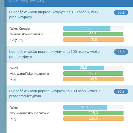
(Źródło: GUS, NSP 2021)
Ludność w wieku nieprodukcyjnym na 100 osób w wieku
55,2
produkcyjnym
55,2
Wieś Knopin
69,6
Warmińsko-mazurskie
70,8
Cały kraj
Ludność w wieku poprodukcyjnym na 100 osób w wieku
26,3
produkcyjnym
26,3
Wieś
38,7
woj. warmińsko-mazurskie
39,5
Kraj
Ludność w wieku poprodukcyjnym na 100 osób w wieku
90,7
przedprodukcyjnym
90,7
Wieś
125,3
woj. warmińsko-mazurskie
126,0
Kraj