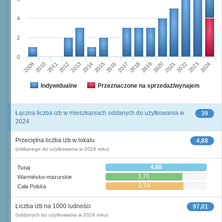
4
2
0
2009
2010
2011
2012
2013
2014
2015
2016
2017
2018
2019
2020
2021
2022
2023
2024
Indywidualne
Przeznaczone na sprzedaż/wynajem
Łączna liczba izb w mieszkaniach oddanych do użytkowania w
39
2024
Przeciętna liczba izb w lokalu
4,88
(oddanego do użytkowania w 2024 roku)
4,88
Tutaj
3,70
Warmińsko-mazurskie
3,74
Cała Polska
Liczba izb na 1000 ludności
97,01
(oddanych do użytkowania w 2024 roku)