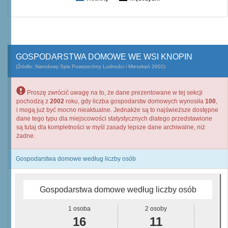
GOSPODARSTWA DOMOWE WE WSI KNOPIN
(Źródło: Narodowy Spis Powszechny Ludności i Mieszkań 2002)
Proszę zwrócić uwagę na to, że dane prezentowane w tej sekcji
pochodzą z
2002
roku, gdy liczba gospodarstw domowych wynosiła
100
,
i mogą już być mocno nieaktualne. Jednakże są to najświeższe dostępne
dane tego typu dla miejscowości statystycznych dlatego przedstawione
są tutaj dla kompletności w myśl zasady lepsze dane archiwalne, niż
żadne.
Gospodarstwa domowe według liczby osób
Gospodarstwa domowe według liczby osób
1 osoba
2 osoby
16
11