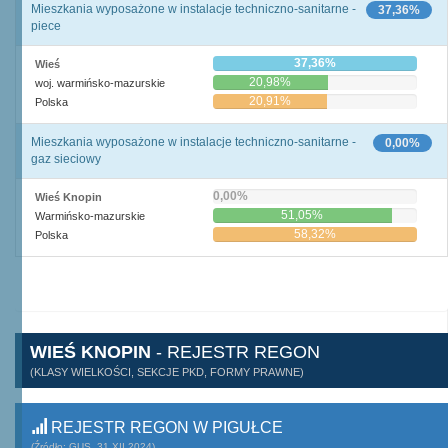
Mieszkania wyposażone w instalacje techniczno-sanitarne -
37,36%
piece
37,36%
Wieś
20,98%
woj. warmińsko-mazurskie
20,91%
Polska
Mieszkania wyposażone w instalacje techniczno-sanitarne -
0,00%
gaz sieciowy
0,00%
Wieś Knopin
51,05%
Warmińsko-mazurskie
58,32%
Polska
WIEŚ KNOPIN
- REJESTR REGON
(KLASY WIELKOŚCI, SEKCJE PKD, FORMY PRAWNE)
REJESTR REGON W PIGUŁCE
(Źródło: GUS, 31.XII.2024)