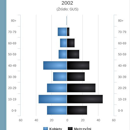
2002
(Źródło: GUS)
80+
80+
70-79
70-79
60-69
60-69
50-59
50-59
40-49
40-49
30-39
30-39
20-29
20-29
10-19
10-19
0-9
0-9
60
40
20
0
20
40
60
Kobiety
Mężczyźni