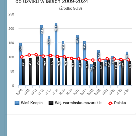
do użytku w latach 2009-2024
(Źródło: GUS)
250
220,0
200
211,5
177,3
173,0
150
155,0
155,0
149,0
126,0
119,6
100
103,0
101,8
97,7
96,2
95,9
95,9
95,9
95,9
95,1
93,6
91,9
90,6
89,0
88,0
87,0
86,5
84,5
84,5
83,3
74,0
50
0
2009
2010
2011
2012
2013
2014
2015
2016
2017
2018
2019
2020
2021
2022
2023
2024
Wieś Knopin
Woj. warmińsko-mazurskie
Polska