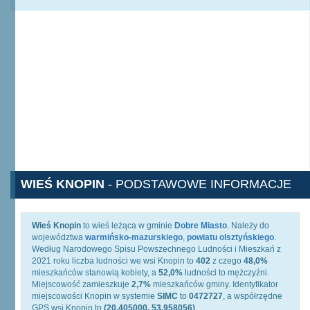
WIEŚ KNOPIN
- PODSTAWOWE INFORMACJE
Wieś Knopin
to wieś leżąca w gminie
Dobre Miasto
. Należy do
województwa
warmińsko-mazurskiego
,
powiatu olsztyńskiego
.
Według Narodowego Spisu Powszechnego Ludności i Mieszkań z
2021 roku liczba ludności we wsi Knopin to
402
z czego
48,0%
mieszkańców stanowią kobiety, a
52,0%
ludności to mężczyźni.
Miejscowość zamieszkuje
2,7%
mieszkańców gminy. Identyfikator
miejscowości Knopin w systemie
SIMC
to
0472727
, a współrzędne
GPS wsi Knopin to
(20.405000, 53.958056)
.