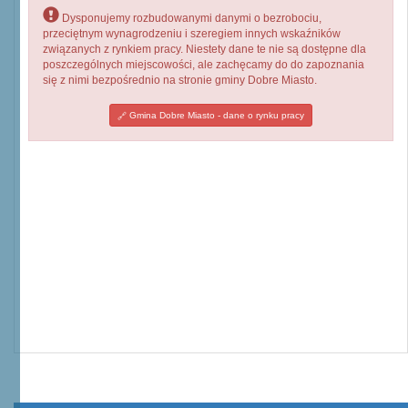
Dysponujemy rozbudowanymi danymi o bezrobociu,
przeciętnym wynagrodzeniu i szeregiem innych wskaźników
związanych z rynkiem pracy. Niestety dane te nie są dostępne dla
poszczególnych miejscowości, ale zachęcamy do do zapoznania
się z nimi bezpośrednio na stronie gminy Dobre Miasto.
Gmina Dobre Miasto - dane o rynku pracy