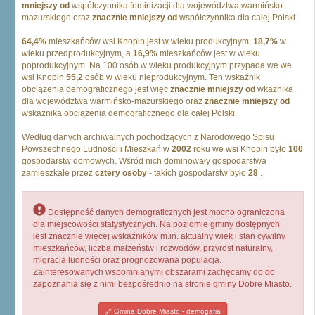
mniejszy od
współczynnika feminizacji dla województwa warmińsko-
mazurskiego oraz
znacznie mniejszy od
współczynnika dla całej Polski.
64,4%
mieszkańców wsi Knopin jest w wieku produkcyjnym,
18,7%
w
wieku przedprodukcyjnym, a
16,9%
mieszkańców jest w wieku
poprodukcyjnym. Na 100 osób w wieku produkcyjnym przypada we we
wsi Knopin
55,2
osób w wieku nieprodukcyjnym. Ten wskaźnik
obciążenia demograficznego jest więc
znacznie mniejszy od
wkażnika
dla województwa warmińsko-mazurskiego oraz
znacznie mniejszy od
wskażnika obciążenia demograficznego dla całej Polski.
Według danych archiwalnych pochodzących z Narodowego Spisu
Powszechnego Ludności i Mieszkań w
2002
roku we wsi Knopin było
100
gospodarstw domowych. Wśród nich dominowały gospodarstwa
zamieszkałe przez
cztery osoby
- takich gospodarstw było
28
.
Dostępność danych demograficznych jest mocno ograniczona
dla miejscowości statystycznych. Na poziomie gminy dostępnych
jest znacznie więcej wskaźników m.in. aktualny wiek i stan cywilny
mieszkańców, liczba małżeństw i rozwodów, przyrost naturalny,
migracja ludności oraz prognozowana populacja.
Zainteresowanych wspomnianymi obszarami zachęcamy do do
zapoznania się z nimi bezpośrednio na stronie gminy Dobre Miasto.
Gmina Dobre Miasto - demogafia