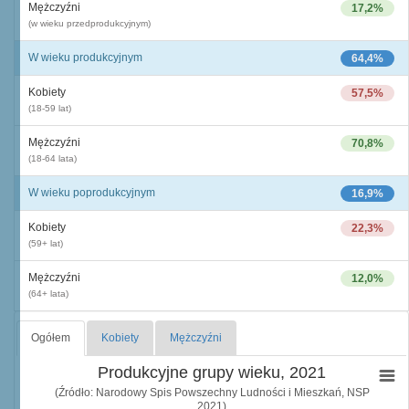
Mężczyźni
17,2%
(w wieku przedprodukcyjnym)
W wieku produkcyjnym
64,4%
Kobiety
57,5%
(18-59 lat)
Mężczyźni
70,8%
(18-64 lata)
W wieku poprodukcyjnym
16,9%
Kobiety
22,3%
(59+ lat)
Mężczyźni
12,0%
(64+ lata)
Ogółem
Kobiety
Mężczyźni
Produkcyjne grupy wieku, 2021
(Źródło: Narodowy Spis Powszechny Ludności i Mieszkań, NSP
2021)