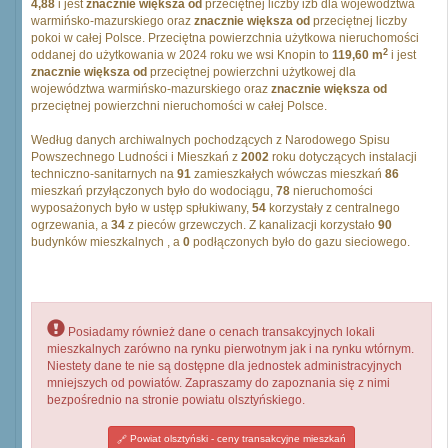
4,88
i jest
znacznie większa od
przeciętnej liczby izb dla województwa
warmińsko-mazurskiego oraz
znacznie większa od
przeciętnej liczby
pokoi w całej Polsce. Przeciętna powierzchnia użytkowa nieruchomości
2
oddanej do użytkowania w 2024 roku we wsi Knopin to
119,60 m
i jest
znacznie większa od
przeciętnej powierzchni użytkowej dla
województwa warmińsko-mazurskiego oraz
znacznie większa od
przeciętnej powierzchni nieruchomości w całej Polsce.
Według danych archiwalnych pochodzących z Narodowego Spisu
Powszechnego Ludności i Mieszkań z
2002
roku dotyczących instalacji
techniczno-sanitarnych na
91
zamieszkałych wówczas mieszkań
86
mieszkań przyłączonych było do wodociągu,
78
nieruchomości
wyposażonych było w ustęp spłukiwany,
54
korzystały z centralnego
ogrzewania, a
34
z pieców grzewczych. Z kanalizacji korzystało
90
budynków mieszkalnych , a
0
podłączonych było do gazu sieciowego.
Posiadamy również dane o cenach transakcyjnych lokali
mieszkalnych zarówno na rynku pierwotnym jak i na rynku wtórnym.
Niestety dane te nie są dostępne dla jednostek administracyjnych
mniejszych od powiatów. Zapraszamy do zapoznania się z nimi
bezpośrednio na stronie powiatu olsztyńskiego.
Powiat olsztyński - ceny transakcyjne mieszkań