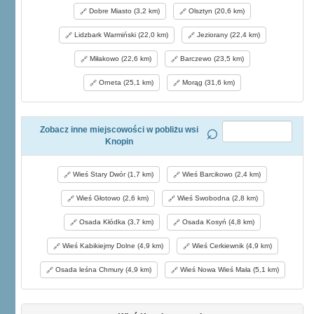
Dobre Miasto (3,2 km)
Olsztyn (20,6 km)
Lidzbark Warmiński (22,0 km)
Jeziorany (22,4 km)
Miłakowo (22,6 km)
Barczewo (23,5 km)
Orneta (25,1 km)
Morąg (31,6 km)
Zobacz inne miejscowości w pobliżu wsi
Knopin
Wieś Stary Dwór (1,7 km)
Wieś Barcikowo (2,4 km)
Wieś Głotowo (2,6 km)
Wieś Swobodna (2,8 km)
Osada Kłódka (3,7 km)
Osada Kosyń (4,8 km)
Wieś Kabikiejmy Dolne (4,9 km)
Wieś Cerkiewnik (4,9 km)
Osada leśna Chmury (4,9 km)
Wieś Nowa Wieś Mała (5,1 km)