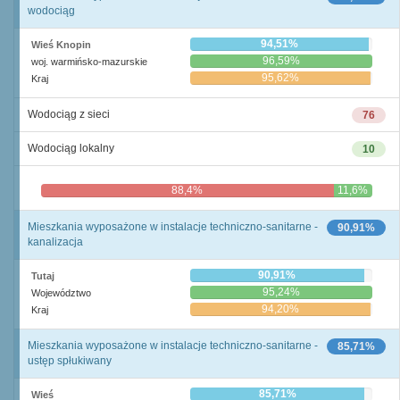
wodociąg
94,51%
Wieś Knopin
96,59%
woj. warmińsko-mazurskie
95,62%
Kraj
Wodociąg z sieci
76
Wodociąg lokalny
10
88,4%
11,6%
Mieszkania wyposażone w instalacje techniczno-sanitarne -
90,91%
kanalizacja
90,91%
Tutaj
95,24%
Województwo
94,20%
Kraj
Mieszkania wyposażone w instalacje techniczno-sanitarne -
85,71%
ustęp spłukiwany
85,71%
Wieś