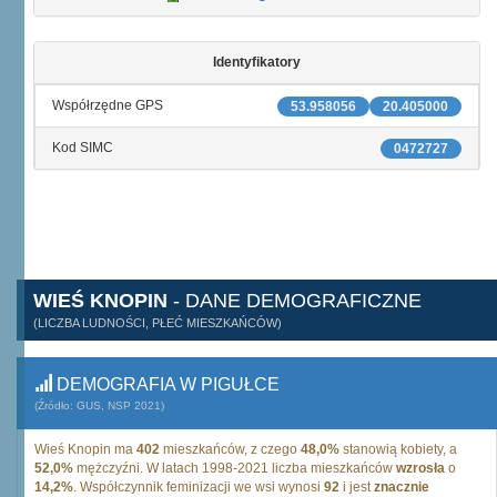
Identyfikatory
Współrzędne GPS
53.958056
20.405000
Kod SIMC
0472727
WIEŚ KNOPIN
- DANE DEMOGRAFICZNE
(LICZBA LUDNOŚCI, PŁEĆ MIESZKAŃCÓW)
DEMOGRAFIA W PIGUŁCE
(Źródło: GUS, NSP 2021)
Wieś Knopin ma
402
mieszkańców, z czego
48,0%
stanowią kobiety, a
52,0%
mężczyźni. W latach 1998-2021 liczba mieszkańców
wzrosła
o
14,2%
. Współczynnik feminizacji we wsi wynosi
92
i jest
znacznie