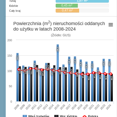
1,07 m
Tutaj
2
0,45 m
łódzkie
2
0,47 m
Cały kraj
2
Powierzchnia (m
) nieruchomości oddanych
do użytku w latach 2008-2024
(Źródło: GUS)
200
186,3
150
158,5
147,0
146,4
139,5
138,8
136,9
133,2
131,5
130,3
126,3
126,3
120,8
119,2
118,4
117,4
114,9
114,2
112,9
113,3
112,7
112,6
100
111,9
111,2
109,0
109,1
107,5
104,9
97,4
97,2
93,2
92,1
90,6
89,9
50
0
2008
2009
2010
2011
2012
2013
2014
2015
2016
2017
2018
2019
2020
2021
2022
2023
2024
Wieś Izabelów
Woj. łódzkie
Polska