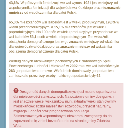
43,6%
. Współczynnik feminizacji we wsi wynosi
102
i jest
mniejszy od
współczynnika feminizacji dla województwa łódzkiego oraz
nieznacznie
mniejszy od
współczynnika dla całej Polski.
65,3%
mieszkańców wsi Izabelów jest w wieku produkcyjnym,
19,6%
w
wieku przedprodukcyjnym, a
15,1%
mieszkańców jest w wieku
poprodukcyjnym. Na 100 osób w wieku produkcyjnym przypada we we
wsi Izabelów
53,1
osób w wieku nieprodukcyjnym. Ten wskaźnik
obciążenia demograficznego jest więc
znacznie mniejszy od
wkażnika
dla województwa łódzkiego oraz
znacznie mniejszy od
wskażnika
obciążenia demograficznego dla całej Polski.
Według danych archiwalnych pochodzących z Narodowego Spisu
Powszechnego Ludności i Mieszkań w
2002
roku we wsi Izabelów było
263
gospodarstwa domowe. Wśród nich dominowały gospodarstwa
zamieszkałe przez
trzy osoby
- takich gospodarstw były
62
.
Dostępność danych demograficznych jest mocno ograniczona
dla miejscowości statystycznych. Na poziomie gminy dostępnych
jest znacznie więcej wskaźników m.in. aktualny wiek i stan cywilny
mieszkańców, liczba małżeństw i rozwodów, przyrost naturalny,
migracja ludności oraz prognozowana populacja.
Zainteresowanych wspomnianymi obszarami zachęcamy do do
zapoznania się z nimi bezpośrednio na stronie gminy Zduńska
Wola.