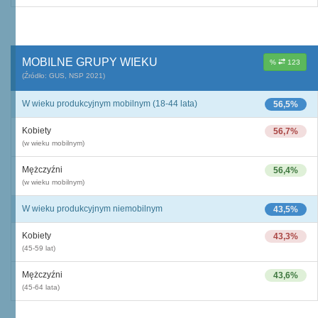
MOBILNE GRUPY WIEKU
%
123
(Źródło: GUS, NSP 2021)
W wieku produkcyjnym mobilnym (18-44 lata)
56,5%
Kobiety
56,7%
(w wieku mobilnym)
Mężczyźni
56,4%
(w wieku mobilnym)
W wieku produkcyjnym niemobilnym
43,5%
Kobiety
43,3%
(45-59 lat)
Mężczyźni
43,6%
(45-64 lata)