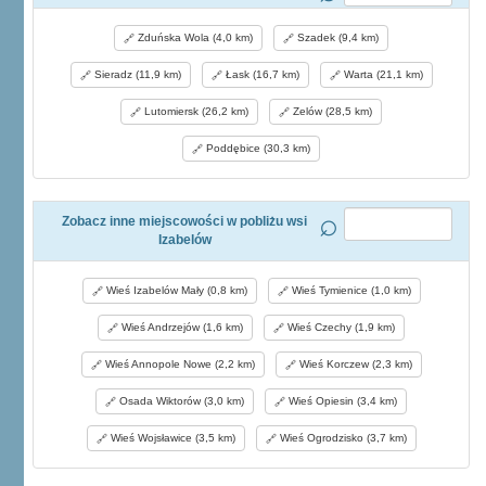
Zduńska Wola (4,0 km)
Szadek (9,4 km)
Sieradz (11,9 km)
Łask (16,7 km)
Warta (21,1 km)
Lutomiersk (26,2 km)
Zelów (28,5 km)
Poddębice (30,3 km)
Zobacz inne miejscowości w pobliżu wsi
Izabelów
Wieś Izabelów Mały (0,8 km)
Wieś Tymienice (1,0 km)
Wieś Andrzejów (1,6 km)
Wieś Czechy (1,9 km)
Wieś Annopole Nowe (2,2 km)
Wieś Korczew (2,3 km)
Osada Wiktorów (3,0 km)
Wieś Opiesin (3,4 km)
Wieś Wojsławice (3,5 km)
Wieś Ogrodzisko (3,7 km)