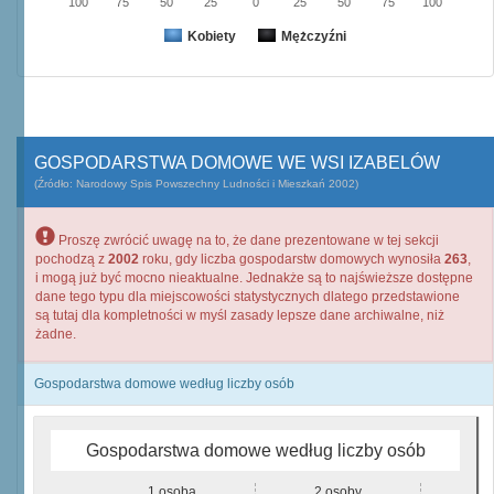
100
75
50
25
0
25
50
75
100
Kobiety
Mężczyźni
GOSPODARSTWA DOMOWE WE WSI IZABELÓW
(Źródło: Narodowy Spis Powszechny Ludności i Mieszkań 2002)
Proszę zwrócić uwagę na to, że dane prezentowane w tej sekcji
pochodzą z
2002
roku, gdy liczba gospodarstw domowych wynosiła
263
,
i mogą już być mocno nieaktualne. Jednakże są to najświeższe dostępne
dane tego typu dla miejscowości statystycznych dlatego przedstawione
są tutaj dla kompletności w myśl zasady lepsze dane archiwalne, niż
żadne.
Gospodarstwa domowe według liczby osób
Gospodarstwa domowe według liczby osób
1 osoba
2 osoby