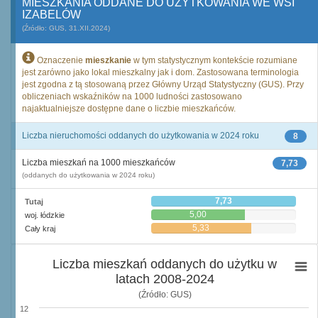
MIESZKANIA ODDANE DO UŻYTKOWANIA WE WSI
IZABELÓW
(Źródło: GUS, 31.XII.2024)
Oznaczenie
mieszkanie
w tym statystycznym kontekście rozumiane
jest zarówno jako lokal mieszkalny jak i dom. Zastosowana terminologia
jest zgodna z tą stosowaną przez Główny Urząd Statystyczny (GUS). Przy
obliczeniach wskaźników na 1000 ludności zastosowano
najaktualniejsze dostępne dane o liczbie mieszkańców.
Liczba nieruchomości oddanych do użytkowania w 2024 roku
8
Liczba mieszkań na 1000 mieszkańców
7,73
(oddanych do użytkowania w 2024 roku)
7,73
Tutaj
5,00
woj. łódzkie
5,33
Cały kraj
Liczba mieszkań oddanych do użytku w
latach 2008-2024
(Źródło: GUS)
12