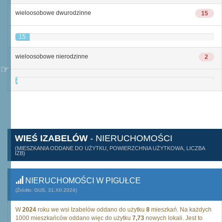
wieloosobowe dwurodzinne
15
15
wieloosobowe nierodzinne
2
2
WIEŚ IZABELÓW
- NIERUCHOMOŚCI
(MIESZKANIA ODDANE DO UŻYTKU, POWIERZCHNIA UŻYTKOWA, LICZBA
IZB)
NIERUCHOMOŚCI W PIGUŁCE
(Źródło: GUS, 31.XII.2024)
W
2024
roku we wsi Izabelów oddano do użytku
8
mieszkań. Na każdych
1000 mieszkańców oddano więc do użytku
7,73
nowych lokali. Jest to