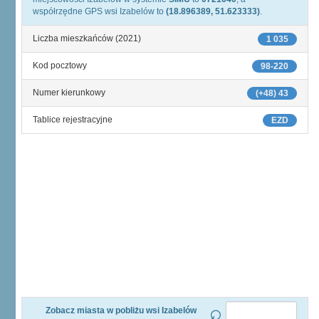
współrzędne GPS wsi Izabelów to
(18.896389, 51.623333)
.
Liczba mieszkańców (2021)
1 035
Kod pocztowy
98-220
Numer kierunkowy
(+48) 43
Tablice rejestracyjne
EZD
Zobacz miasta w pobliżu wsi Izabelów