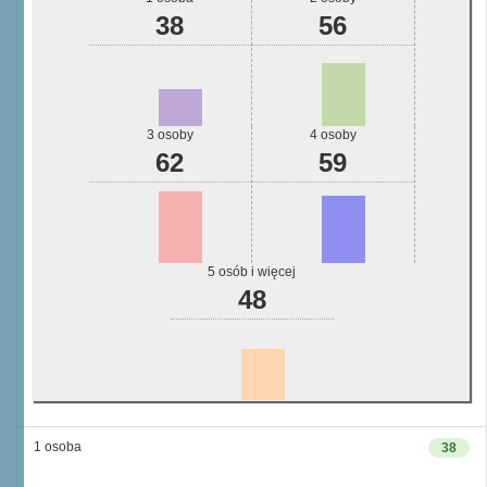
38
56
3 osoby
4 osoby
62
59
5 osób i więcej
48
1 osoba
38