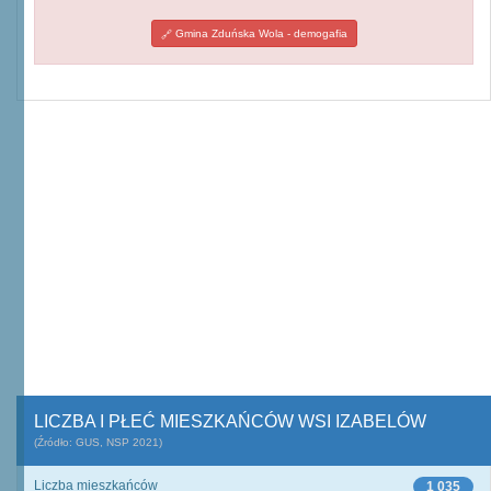
Gmina Zduńska Wola - demogafia
LICZBA I PŁEĆ MIESZKAŃCÓW WSI IZABELÓW
(Źródło: GUS, NSP 2021)
Liczba mieszkańców
1 035