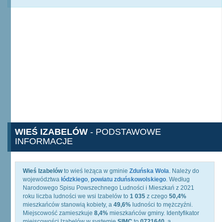
WIEŚ IZABELÓW
- PODSTAWOWE
INFORMACJE
Wieś Izabelów
to wieś leżąca w gminie
Zduńska Wola
. Należy do
województwa
łódzkiego
,
powiatu zduńskowolskiego
. Według
Narodowego Spisu Powszechnego Ludności i Mieszkań z 2021
roku liczba ludności we wsi Izabelów to
1 035
z czego
50,4%
mieszkańców stanowią kobiety, a
49,6%
ludności to mężczyźni.
Miejscowość zamieszkuje
8,4%
mieszkańców gminy. Identyfikator
miejscowości Izabelów w systemie
SIMC
to
0721640
, a