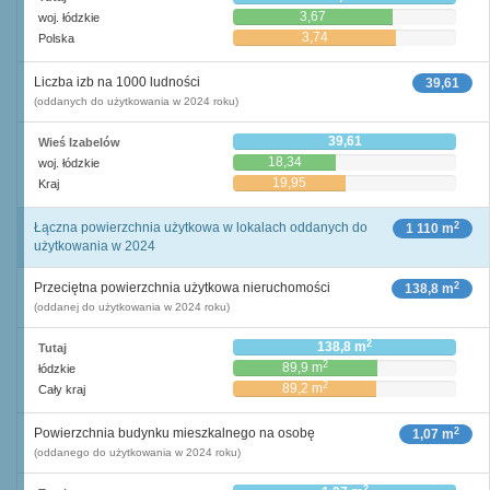
3,67
woj. łódzkie
3,74
Polska
Liczba izb na 1000 ludności
39,61
(oddanych do użytkowania w 2024 roku)
39,61
Wieś Izabelów
18,34
woj. łódzkie
19,95
Kraj
2
Łączna powierzchnia użytkowa w lokalach oddanych do
1 110 m
użytkowania w 2024
2
Przeciętna powierzchnia użytkowa nieruchomości
138,8 m
(oddanej do użytkowania w 2024 roku)
2
138,8 m
Tutaj
2
89,9 m
łódzkie
2
89,2 m
Cały kraj
2
Powierzchnia budynku mieszkalnego na osobę
1,07 m
(oddanego do użytkowania w 2024 roku)
2