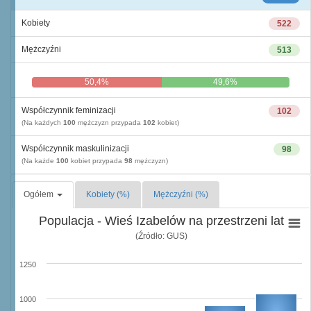
Kobiety
522
Mężczyźni
513
50,4%
49,6%
Współczynnik feminizacji
102
(Na każdych
100
mężczyzn przypada
102
kobiet)
Współczynnik maskulinizacji
98
(Na każde
100
kobiet przypada
98
mężczyzn)
Ogółem
Kobiety (%)
Mężczyźni (%)
Populacja - Wieś Izabelów na przestrzeni lat
(Źródło: GUS)
1250
1000