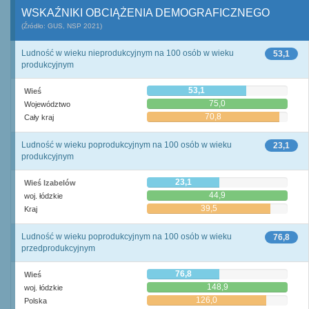
WSKAŹNIKI OBCIĄŻENIA DEMOGRAFICZNEGO
(Źródło: GUS, NSP 2021)
Ludność w wieku nieprodukcyjnym na 100 osób w wieku
53,1
produkcyjnym
53,1
Wieś
75,0
Województwo
70,8
Cały kraj
Ludność w wieku poprodukcyjnym na 100 osób w wieku
23,1
produkcyjnym
23,1
Wieś Izabelów
44,9
woj. łódzkie
39,5
Kraj
Ludność w wieku poprodukcyjnym na 100 osób w wieku
76,8
przedprodukcyjnym
76,8
Wieś
148,9
woj. łódzkie
126,0
Polska