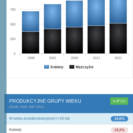
750
500
250
0
1998
2002
2009
2011
2021
Kobiety
Mężczyźni
PRODUKCYJNE GRUPY WIEKU
%
123
(Źródło: GUS, NSP 2021)
W wieku przedprodukcyjnym (<18 lat)
19,6%
Kobiety
19,2%