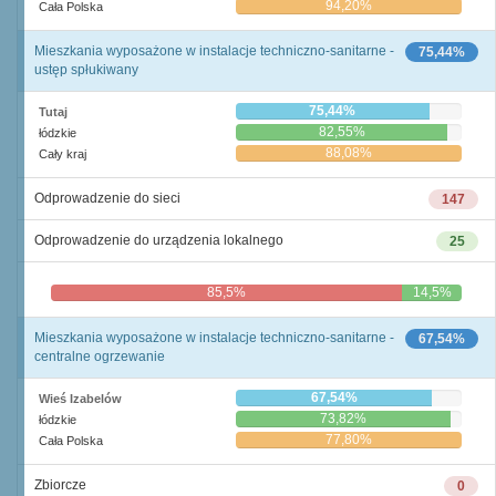
94,20%
Cała Polska
Mieszkania wyposażone w instalacje techniczno-sanitarne -
75,44%
ustęp spłukiwany
75,44%
Tutaj
82,55%
łódzkie
88,08%
Cały kraj
Odprowadzenie do sieci
147
Odprowadzenie do urządzenia lokalnego
25
85,5%
14,5%
Mieszkania wyposażone w instalacje techniczno-sanitarne -
67,54%
centralne ogrzewanie
67,54%
Wieś Izabelów
73,82%
łódzkie
77,80%
Cała Polska
Zbiorcze
0