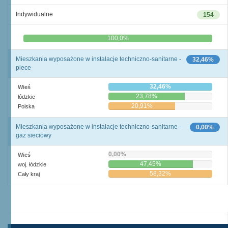
Indywidualne
154
0,0%
100,0%
Mieszkania wyposażone w instalacje techniczno-sanitarne -
32,46%
piece
32,46%
Wieś
23,78%
łódzkie
20,91%
Polska
Mieszkania wyposażone w instalacje techniczno-sanitarne -
0,00%
gaz sieciowy
0,00%
Wieś
47,45%
woj. łódzkie
58,32%
Cały kraj