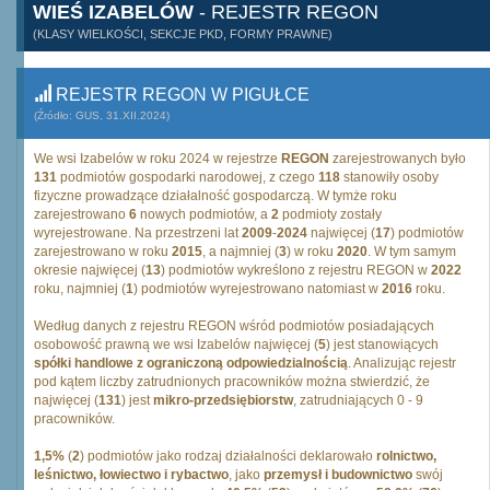
WIEŚ IZABELÓW
- REJESTR REGON
(KLASY WIELKOŚCI, SEKCJE PKD, FORMY PRAWNE)
REJESTR REGON W PIGUŁCE
(Źródło: GUS, 31.XII.2024)
We wsi Izabelów w roku 2024 w rejestrze
REGON
zarejestrowanych było
131
podmiotów gospodarki narodowej, z czego
118
stanowiły osoby
fizyczne prowadzące działalność gospodarczą. W tymże roku
zarejestrowano
6
nowych podmiotów, a
2
podmioty zostały
wyrejestrowane. Na przestrzeni lat
2009
-
2024
najwięcej (
17
) podmiotów
zarejestrowano w roku
2015
, a najmniej (
3
) w roku
2020
. W tym samym
okresie najwięcej (
13
) podmiotów wykreślono z rejestru REGON w
2022
roku, najmniej (
1
) podmiotów wyrejestrowano natomiast w
2016
roku.
Według danych z rejestru REGON wśród podmiotów posiadających
osobowość prawną we wsi Izabelów najwięcej (
5
) jest stanowiących
spółki handlowe z ograniczoną odpowiedzialnością
. Analizując rejestr
pod kątem liczby zatrudnionych pracowników można stwierdzić, że
najwięcej (
131
) jest
mikro-przedsiębiorstw
, zatrudniających 0 - 9
pracowników.
1,5%
(
2
) podmiotów jako rodzaj działalności deklarowało
rolnictwo,
leśnictwo, łowiectwo i rybactwo
, jako
przemysł i budownictwo
swój