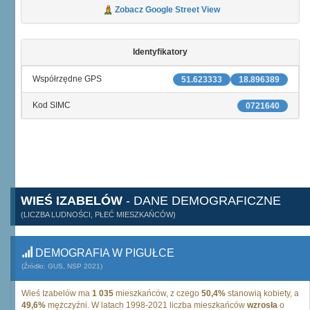
Zobacz Google Street View
Identyfikatory
Współrzędne GPS
51.623333
18.896389
Kod SIMC
0721640
WIEŚ IZABELÓW
- DANE DEMOGRAFICZNE
(LICZBA LUDNOŚCI, PŁEĆ MIESZKAŃCÓW)
DEMOGRAFIA W PIGUŁCE
(Źródło: GUS, NSP 2021)
Wieś Izabelów ma
1 035
mieszkańców, z czego
50,4%
stanowią kobiety, a
49,6%
mężczyźni. W latach 1998-2021 liczba mieszkańców
wzrosła
o