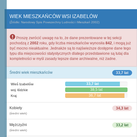
WIEK MIESZKAŃCÓW WSI IZABELÓW
(Źródło: Narodowy Spis Powszechny Ludności i Mieszkań 2002)
Proszę zwrócić uwagę na to, że dane prezentowane w tej sekcji
pochodzą z
2002
roku, gdy liczba mieszkańców wynosiła
842
, i mogą już
być mocno nieaktualne. Jednakże są to najświeższe dostępne dane tego
typu dla miejscowości statystycznych dlatego przedstawione są tutaj dla
kompletności w myśl zasady lepsze dane archiwalne, niż żadne.
Średni wiek mieszkańców
33,7 lat
33,7 lat
Wieś Izabelów
38,5 lat
woj. łódzkie
36,7 lat
Kraj
Kobiety
34,3 lat
(średni wiek)
Mężczyźni
33,2 lat
(średni wiek)