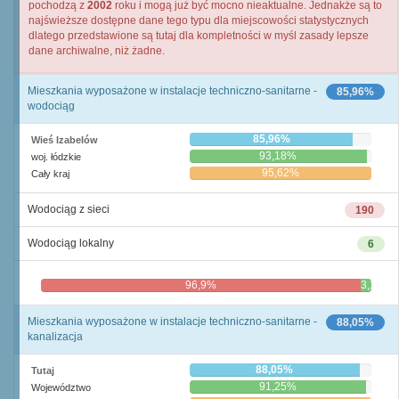
pochodzą z
2002
roku i mogą już być mocno nieaktualne. Jednakże są to
najświeższe dostępne dane tego typu dla miejscowości statystycznych
dlatego przedstawione są tutaj dla kompletności w myśl zasady lepsze
dane archiwalne, niż żadne.
Mieszkania wyposażone w instalacje techniczno-sanitarne -
85,96%
wodociąg
85,96%
Wieś Izabelów
93,18%
woj. łódzkie
95,62%
Cały kraj
Wodociąg z sieci
190
Wodociąg lokalny
6
96,9%
3,1%
Mieszkania wyposażone w instalacje techniczno-sanitarne -
88,05%
kanalizacja
88,05%
Tutaj
91,25%
Województwo