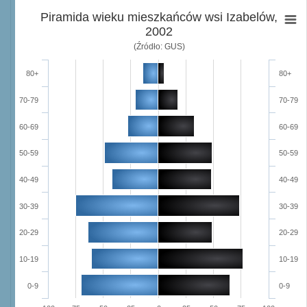
Piramida wieku mieszkańców wsi Izabelów,
2002
(Źródło: GUS)
80+
80+
70-79
70-79
60-69
60-69
50-59
50-59
40-49
40-49
30-39
30-39
20-29
20-29
10-19
10-19
0-9
0-9