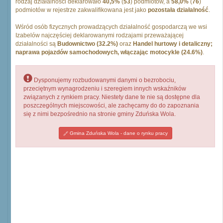
rodzaj działalności deklarowało
40,5%
(
53
) podmiotów, a
58,0%
(
76
)
podmiotów w rejestrze zakwalifikowana jest jako
pozostała działalność
.
Wśród osób fizycznych prowadzących działalność gospodarczą we wsi
Izabelów najczęściej deklarowanymi rodzajami przeważającej
działalności są
Budownictwo (32.2%)
oraz
Handel hurtowy i detaliczny;
naprawa pojazdów samochodowych, włączając motocykle (24.6%)
.
Dysponujemy rozbudowanymi danymi o bezrobociu,
przeciętnym wynagrodzeniu i szeregiem innych wskaźników
związanych z rynkiem pracy. Niestety dane te nie są dostępne dla
poszczególnych miejscowości, ale zachęcamy do do zapoznania
się z nimi bezpośrednio na stronie gminy Zduńska Wola.
Gmina Zduńska Wola - dane o rynku pracy