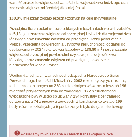
wartość
znacznie większa od
wartości dla województwa łódzkiego oraz
znacznie większa od
średniej dla całej Polski.
100,0%
mieszkań zostało przeznaczonych na cele indywidualne.
Przeciętna liczba pokoi w nowo oddanych mieszkaniach we wsi Izabelów
to
5,13
i jest
znacznie większa od
przeciętnej liczby izb dla województwa
łódzkiego oraz
znacznie większa od
przeciętnej liczby pokoi w całej
Polsce. Przeciętna powierzchnia użytkowa nieruchomości oddanej do
2
użytkowania w 2024 roku we wsi Izabelów to
138,80 m
i jest
znacznie
większa od
przeciętnej powierzchni użytkowej dla województwa
łódzkiego oraz
znacznie większa od
przeciętnej powierzchni
nieruchomości w całej Polsce.
Według danych archiwalnych pochodzących z Narodowego Spisu
Powszechnego Ludności i Mieszkań z
2002
roku dotyczących instalacji
techniczno-sanitarnych na
228
zamieszkałych wówczas mieszkań
196
mieszkań przyłączonych było do wodociągu,
172
nieruchomości
wyposażone były w ustęp spłukiwany,
154
korzystały z centralnego
ogrzewania, a
74
z pieców grzewczych. Z kanalizacji korzystało
199
budynków mieszkalnych , a
0
podłączonych było do gazu sieciowego.
Posiadamy również dane o cenach transakcyjnych lokali