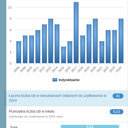
10
8
6
4
2
0
2023
2018
2008
2013
2020
2010
2015
2022
2012
2017
2024
2014
2019
2009
2016
2021
2011
Indywidualne
Łączna liczba izb w mieszkaniach oddanych do użytkowania w
41
2024
Przeciętna liczba izb w lokalu
5,13
(oddanego do użytkowania w 2024 roku)
5,13
Tutaj