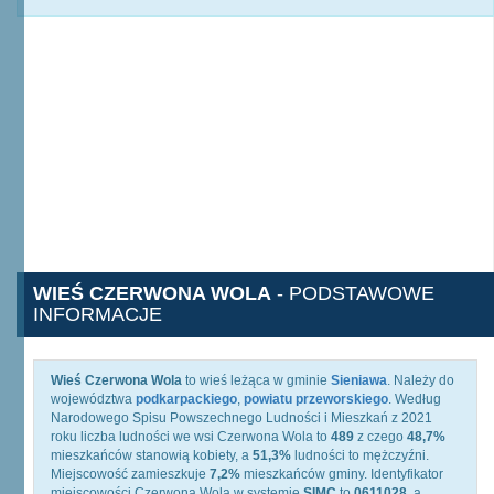
WIEŚ CZERWONA WOLA
- PODSTAWOWE
INFORMACJE
Wieś Czerwona Wola
to wieś leżąca w gminie
Sieniawa
. Należy do
województwa
podkarpackiego
,
powiatu przeworskiego
. Według
Narodowego Spisu Powszechnego Ludności i Mieszkań z 2021
roku liczba ludności we wsi Czerwona Wola to
489
z czego
48,7%
mieszkańców stanowią kobiety, a
51,3%
ludności to mężczyźni.
Miejscowość zamieszkuje
7,2%
mieszkańców gminy. Identyfikator
miejscowości Czerwona Wola w systemie
SIMC
to
0611028
, a