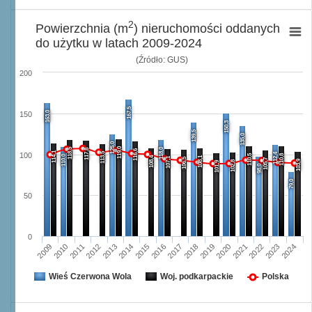
2
Powierzchnia (m
) nieruchomości oddanych
do użytku w latach 2009-2024
(Źródło: GUS)
200
167,5
163,0
150
150,3
139,5
135,0
125,0
119,0
118,5
118,0
117,8
116,6
114,1
113,5
112,4
100
110,5
110,8
110,0
108,4
108,1
107,1
106,5
105,7
103,9
102,8
101,9
98,0
79,0
50
0
2009
2010
2011
2012
2013
2014
2015
2016
2017
2018
2019
2020
2021
2022
2023
2024
Wieś Czerwona Wola
Woj. podkarpackie
Polska