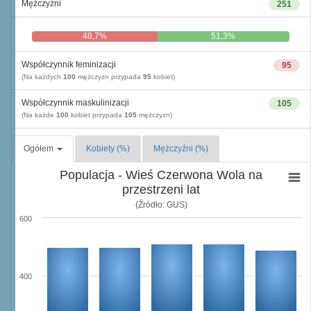
Mężczyźni
251
48,7%
51,3%
Współczynnik feminizacji
95
(Na każdych
100
mężczyzn przypada
95
kobiet)
Współczynnik maskulinizacji
105
(Na każde
100
kobiet przypada
105
mężczyzn)
Ogółem
Kobiety (%)
Mężczyźni (%)
Populacja - Wieś Czerwona Wola na
przestrzeni lat
(Źródło: GUS)
600
400