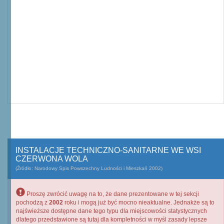
INSTALACJE TECHNICZNO-SANITARNE WE WSI
CZERWONA WOLA
(Źródło: Narodowy Spis Powszechny Ludności i Mieszkań 2002)
Proszę zwrócić uwagę na to, że dane prezentowane w tej sekcji
pochodzą z
2002
roku i mogą już być mocno nieaktualne. Jednakże są to
najświeższe dostępne dane tego typu dla miejscowości statystycznych
dlatego przedstawione są tutaj dla kompletności w myśl zasady lepsze