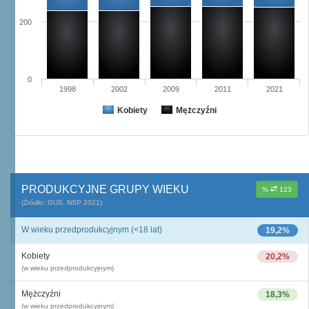
200
0
1998
2002
2009
2011
2021
Kobiety
Mężczyźni
PRODUKCYJNE GRUPY WIEKU
%
123
(Źródło: GUS, NSP 2021)
W wieku przedprodukcyjnym (<18 lat)
19,2%
Kobiety
20,2%
(w wieku przedprodukcyjnym)
Mężczyźni
18,3%
(w wieku przedprodukcyjnym)