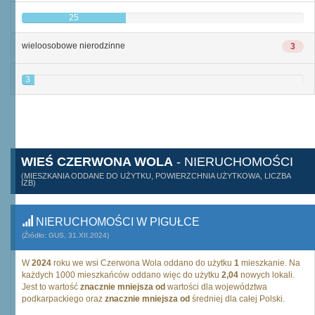
25
wieloosobowe nierodzinne
3
3
WIEŚ CZERWONA WOLA
- NIERUCHOMOŚCI
(MIESZKANIA ODDANE DO UŻYTKU, POWIERZCHNIA UŻYTKOWA, LICZBA
IZB)
NIERUCHOMOŚCI W PIGUŁCE
(Źródło: GUS, 31.XII.2024)
W
2024
roku we wsi Czerwona Wola oddano do użytku
1
mieszkanie. Na
każdych 1000 mieszkańców oddano więc do użytku
2,04
nowych lokali.
Jest to wartość
znacznie mniejsza od
wartości dla województwa
podkarpackiego oraz
znacznie mniejsza od
średniej dla całej Polski.