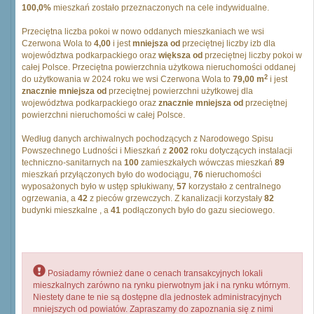
100,0%
mieszkań zostało przeznaczonych na cele indywidualne.
Przeciętna liczba pokoi w nowo oddanych mieszkaniach we wsi
Czerwona Wola to
4,00
i jest
mniejsza od
przeciętnej liczby izb dla
województwa podkarpackiego oraz
większa od
przeciętnej liczby pokoi w
całej Polsce. Przeciętna powierzchnia użytkowa nieruchomości oddanej
2
do użytkowania w 2024 roku we wsi Czerwona Wola to
79,00 m
i jest
znacznie mniejsza od
przeciętnej powierzchni użytkowej dla
województwa podkarpackiego oraz
znacznie mniejsza od
przeciętnej
powierzchni nieruchomości w całej Polsce.
Według danych archiwalnych pochodzących z Narodowego Spisu
Powszechnego Ludności i Mieszkań z
2002
roku dotyczących instalacji
techniczno-sanitarnych na
100
zamieszkałych wówczas mieszkań
89
mieszkań przyłączonych było do wodociągu,
76
nieruchomości
wyposażonych było w ustęp spłukiwany,
57
korzystało z centralnego
ogrzewania, a
42
z pieców grzewczych. Z kanalizacji korzystały
82
budynki mieszkalne , a
41
podłączonych było do gazu sieciowego.
Posiadamy również dane o cenach transakcyjnych lokali
mieszkalnych zarówno na rynku pierwotnym jak i na rynku wtórnym.
Niestety dane te nie są dostępne dla jednostek administracyjnych
mniejszych od powiatów. Zapraszamy do zapoznania się z nimi