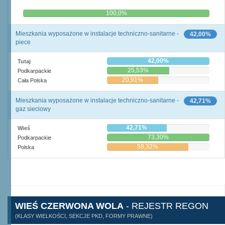
0,0%
100,0%
Mieszkania wyposażone w instalacje techniczno-sanitarne -
42,00%
piece
42,00%
Tutaj
25,53%
Podkarpackie
20,91%
Cała Polska
Mieszkania wyposażone w instalacje techniczno-sanitarne -
42,71%
gaz sieciowy
42,71%
Wieś
73,30%
Podkarpackie
58,32%
Polska
WIEŚ CZERWONA WOLA
- REJESTR REGON
(KLASY WIELKOŚCI, SEKCJE PKD, FORMY PRAWNE)