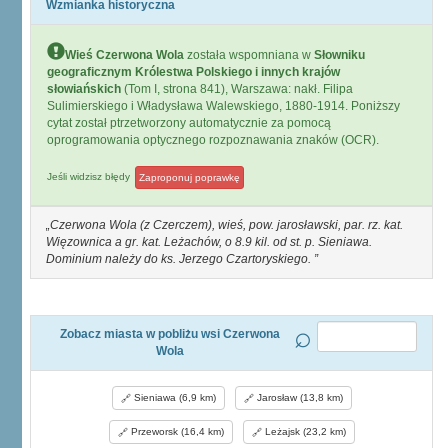
Wzmianka historyczna
Wieś Czerwona Wola
została wspomniana w
Słowniku
geograficznym Królestwa Polskiego i innych krajów
słowiańskich
(Tom I, strona 841), Warszawa: nakł. Filipa
Sulimierskiego i Władysława Walewskiego, 1880-1914. Poniższy
cytat został ptrzetworzony automatycznie za pomocą
oprogramowania optycznego rozpoznawania znaków (OCR).
Jeśli widzisz błędy
Zaproponuj poprawkę
Czerwona Wola (z Czerczem), wieś, pow. jarosławski, par. rz. kat.
Więzownica a gr. kat. Leżachów, o 8.9 kil. od st. p. Sieniawa.
Dominium należy do ks. Jerzego Czartoryskiego.
Zobacz miasta w pobliżu wsi Czerwona
Wola
Sieniawa (6,9 km)
Jarosław (13,8 km)
Przeworsk (16,4 km)
Leżajsk (23,2 km)