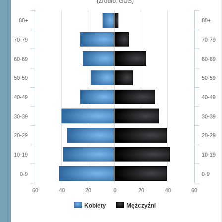
(Źródło: GUS)
80+
80+
70-79
70-79
60-69
60-69
50-59
50-59
40-49
40-49
30-39
30-39
20-29
20-29
10-19
10-19
0-9
0-9
60
40
20
0
20
40
60
Kobiety
Mężczyźni