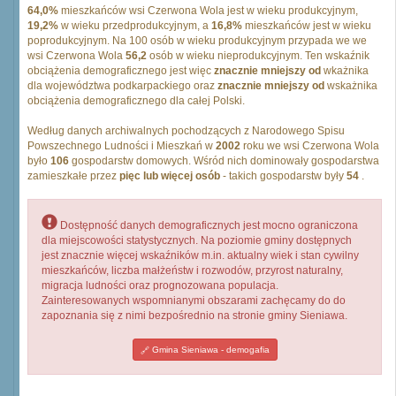
64,0%
mieszkańców wsi Czerwona Wola jest w wieku produkcyjnym,
19,2%
w wieku przedprodukcyjnym, a
16,8%
mieszkańców jest w wieku
poprodukcyjnym. Na 100 osób w wieku produkcyjnym przypada we we
wsi Czerwona Wola
56,2
osób w wieku nieprodukcyjnym. Ten wskaźnik
obciążenia demograficznego jest więc
znacznie mniejszy od
wkażnika
dla województwa podkarpackiego oraz
znacznie mniejszy od
wskażnika
obciążenia demograficznego dla całej Polski.
Według danych archiwalnych pochodzących z Narodowego Spisu
Powszechnego Ludności i Mieszkań w
2002
roku we wsi Czerwona Wola
było
106
gospodarstw domowych. Wśród nich dominowały gospodarstwa
zamieszkałe przez
pięc lub więcej osób
- takich gospodarstw były
54
.
Dostępność danych demograficznych jest mocno ograniczona
dla miejscowości statystycznych. Na poziomie gminy dostępnych
jest znacznie więcej wskaźników m.in. aktualny wiek i stan cywilny
mieszkańców, liczba małżeństw i rozwodów, przyrost naturalny,
migracja ludności oraz prognozowana populacja.
Zainteresowanych wspomnianymi obszarami zachęcamy do do
zapoznania się z nimi bezpośrednio na stronie gminy Sieniawa.
Gmina Sieniawa - demogafia