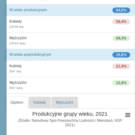
W wieku produkcyjnym
64,0%
Kobiety
58,4%
(18-59 lat)
Mężczyźni
69,3%
(18-64 lata)
W wieku poprodukcyjnym
16,8%
Kobiety
21,4%
(59+ lat)
Mężczyźni
12,4%
(64+ lata)
Ogółem
Kobiety
Mężczyźni
Produkcyjne grupy wieku, 2021
(Źródło: Narodowy Spis Powszechny Ludności i Mieszkań, NSP
2021)