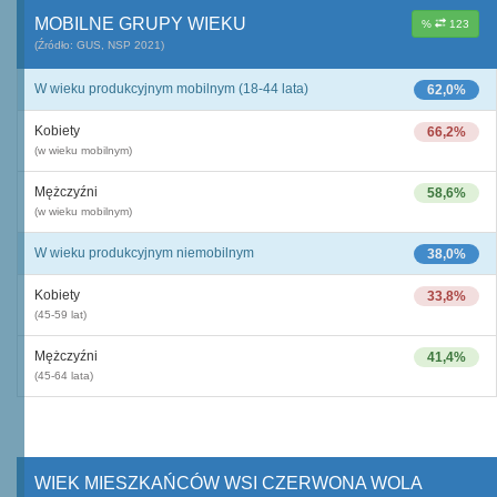
MOBILNE GRUPY WIEKU
%
123
(Źródło: GUS, NSP 2021)
W wieku produkcyjnym mobilnym (18-44 lata)
62,0%
Kobiety
66,2%
(w wieku mobilnym)
Mężczyźni
58,6%
(w wieku mobilnym)
W wieku produkcyjnym niemobilnym
38,0%
Kobiety
33,8%
(45-59 lat)
Mężczyźni
41,4%
(45-64 lata)
WIEK MIESZKAŃCÓW WSI CZERWONA WOLA