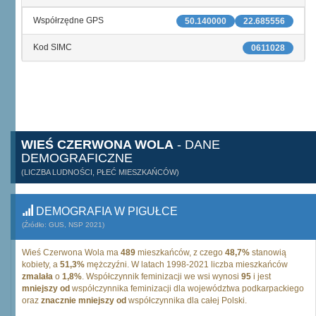
Współrzędne GPS
50.140000
22.685556
Kod SIMC
0611028
WIEŚ CZERWONA WOLA
- DANE
DEMOGRAFICZNE
(LICZBA LUDNOŚCI, PŁEĆ MIESZKAŃCÓW)
DEMOGRAFIA W PIGUŁCE
(Źródło: GUS, NSP 2021)
Wieś Czerwona Wola ma
489
mieszkańców, z czego
48,7%
stanowią
kobiety, a
51,3%
mężczyźni. W latach 1998-2021 liczba mieszkańców
zmalała
o
1,8%
. Współczynnik feminizacji we wsi wynosi
95
i jest
mniejszy od
współczynnika feminizacji dla województwa podkarpackiego
oraz
znacznie mniejszy od
współczynnika dla całej Polski.