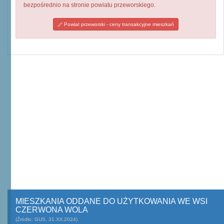
bezpośrednio na stronie powiatu przeworskiego.
Powiat przeworski - ceny transakcyjne mieszkań
MIESZKANIA ODDANE DO UŻYTKOWANIA WE WSI
CZERWONA WOLA
(Źródło: GUS, 31.XII.2024)