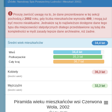
(Źródło: Narodowy Spis Powszechny Ludności i Mieszkań 2002)
Proszę zwrócić uwagę na to, że dane prezentowane w tej sekcji
pochodzą z
2002
roku, gdy liczba mieszkańców wynosiła
499
, i mogą już
być mocno nieaktualne. Jednakże są to najświeższe dostępne dane tego
typu dla miejscowości statystycznych dlatego przedstawione są tutaj dla
kompletności w myśl zasady lepsze dane archiwalne, niż żadne.
Średni wiek mieszkańców
34,4 lat
34,4 lat
Wieś
35,3 lat
Podkarpackie
36,7 lat
Cały kraj
Kobiety
36,3 lat
(średni wiek)
Mężczyźni
32,3 lat
(średni wiek)
Piramida wieku mieszkańców wsi Czerwona
Wola, 2002