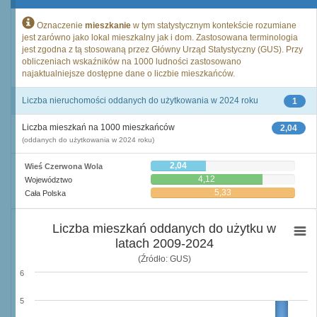
Oznaczenie
mieszkanie
w tym statystycznym kontekście rozumiane
jest zarówno jako lokal mieszkalny jak i dom. Zastosowana terminologia
jest zgodna z tą stosowaną przez Główny Urząd Statystyczny (GUS). Przy
obliczeniach wskaźników na 1000 ludności zastosowano
najaktualniejsze dostępne dane o liczbie mieszkańców.
Liczba nieruchomości oddanych do użytkowania w 2024 roku
1
Liczba mieszkań na 1000 mieszkańców
2,04
(oddanych do użytkowania w 2024 roku)
2,04
Wieś Czerwona Wola
4,12
Województwo
5,33
Cała Polska
Liczba mieszkań oddanych do użytku w
latach 2009-2024
(Źródło: GUS)
6
5