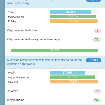
ustęp spłukiwany
76,00%
Tutaj
84,85%
Podkarpackie
88,08%
Polska
Odprowadzenie do sieci
0
Odprowadzenie do urządzenia lokalnego
76
0,0%
100,0%
Mieszkania wyposażone w instalacje techniczno-sanitarne -
57,00%
centralne ogrzewanie
57,00%
Wieś
72,79%
woj. podkarpackie
77,80%
Cały kraj
Zbiorcze
0
Indywidualne
57