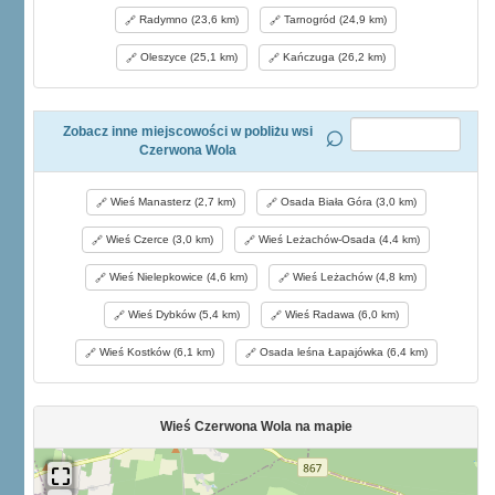
Radymno (23,6 km)
Tarnogród (24,9 km)
Oleszyce (25,1 km)
Kańczuga (26,2 km)
Zobacz inne miejscowości w pobliżu wsi
Czerwona Wola
Wieś Manasterz (2,7 km)
Osada Biała Góra (3,0 km)
Wieś Czerce (3,0 km)
Wieś Leżachów-Osada (4,4 km)
Wieś Nielepkowice (4,6 km)
Wieś Leżachów (4,8 km)
Wieś Dybków (5,4 km)
Wieś Radawa (6,0 km)
Wieś Kostków (6,1 km)
Osada leśna Łapajówka (6,4 km)
Wieś Czerwona Wola na mapie