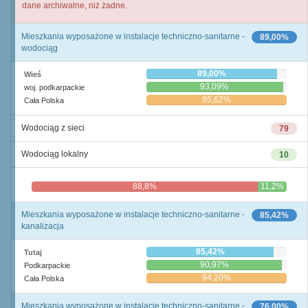
dane archiwalne, niż żadne.
Mieszkania wyposażone w instalacje techniczno-sanitarne -
89,00%
wodociąg
89,00%
Wieś
93,09%
woj. podkarpackie
95,62%
Cała Polska
Wodociąg z sieci
79
Wodociąg lokalny
10
88,8%
11,2%
Mieszkania wyposażone w instalacje techniczno-sanitarne -
85,42%
kanalizacja
85,42%
Tutaj
90,97%
Podkarpackie
94,20%
Cała Polska
Mieszkania wyposażone w instalacje techniczno-sanitarne -
76,00%