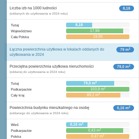
Liczba izb na 1000 ludności
8,18
(oddanych do użytkowania w 2024 roku)
8,18
Tutaj
17,99
Województwo
19,95
Cała Polska
2
Łączna powierzchnia użytkowa w lokalach oddanych do
79 m
użytkowania w 2024
2
Przeciętna powierzchnia użytkowa nieruchomości
79,0 m
(oddanej do użytkowania w 2024 roku)
2
79,0 m
Tutaj
2
103,9 m
Podkarpackie
2
89,2 m
Cały kraj
2
Powierzchnia budynku mieszkalnego na osobę
0,16 m
(oddanego do użytkowania w 2024 roku)
2
0,16 m
Wieś
2
0,43 m
Podkarpackie
2
0,47 m
Polska