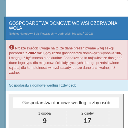
GOSPODARSTWA DOMOWE WE WSI CZERWONA
WOLA
(Źródło: Narodowy Spis Powszechny Ludności i Mieszkań 2002)
Proszę zwrócić uwagę na to, że dane prezentowane w tej sekcji
pochodzą z
2002
roku, gdy liczba gospodarstw domowych wynosiła
106
,
i mogą już być mocno nieaktualne. Jednakże są to najświeższe dostępne
dane tego typu dla miejscowości statystycznych dlatego przedstawione
są tutaj dla kompletności w myśl zasady lepsze dane archiwalne, niż
żadne.
Gospodarstwa domowe według liczby osób
Gospodarstwa domowe według liczby osób
1 osoba
2 osoby
9
17