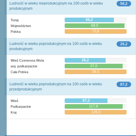
Ludność w wieku nieprodukcyjnym na 100 osób w wieku
56,2
produkcyjnym
56,2
Tutaj
68,5
Województwo
70,8
Polska
Ludność w wieku poprodukcyjnym na 100 osób w wieku
26,2
produkcyjnym
26,2
Wieś Czerwona Wola
37,0
woj. podkarpackie
39,5
Cała Polska
Ludność w wieku poprodukcyjnym na 100 osób w wieku
87,2
przedprodukcyjnym
87,2
Wieś
117,9
Podkarpackie
126,0
Kraj