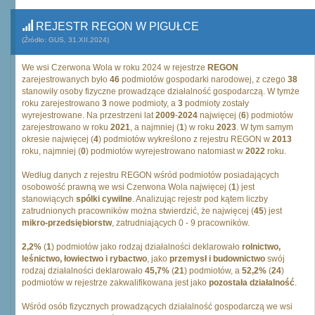
REJESTR REGON W PIGUŁCE
(Źródło: GUS, 31.XII.2024)
We wsi Czerwona Wola w roku 2024 w rejestrze
REGON
zarejestrowanych było
46
podmiotów gospodarki narodowej, z czego
38
stanowiły osoby fizyczne prowadzące działalność gospodarczą. W tymże
roku zarejestrowano
3
nowe podmioty, a
3
podmioty zostały
wyrejestrowane. Na przestrzeni lat
2009
-
2024
najwięcej (
6
) podmiotów
zarejestrowano w roku
2021
, a najmniej (
1
) w roku
2023
. W tym samym
okresie najwięcej (
4
) podmiotów wykreślono z rejestru REGON w
2013
roku, najmniej (
0
) podmiotów wyrejestrowano natomiast w
2022
roku.
Według danych z rejestru REGON wśród podmiotów posiadających
osobowość prawną we wsi Czerwona Wola najwięcej (
1
) jest
stanowiących
spólki cywilne
. Analizując rejestr pod kątem liczby
zatrudnionych pracowników można stwierdzić, że najwięcej (
45
) jest
mikro-przedsiębiorstw
, zatrudniających 0 - 9 pracowników.
2,2%
(
1
) podmiotów jako rodzaj działalności deklarowało
rolnictwo,
leśnictwo, łowiectwo i rybactwo
, jako
przemysł i budownictwo
swój
rodzaj działalności deklarowało
45,7%
(
21
) podmiotów, a
52,2%
(
24
)
podmiotów w rejestrze zakwalifikowana jest jako
pozostała działalność
.
Wśród osób fizycznych prowadzących działalność gospodarczą we wsi